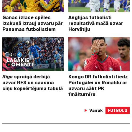
Ganas izlase spēles
Anglijas futbolisti
izskaņā izrauj uzvaru pār
rezultatīvā mačā uzvar
Panamas futbolistiem
Horvātiju
Riga
spraigā derbijā
Kongo DR futbolisti liedz
uzvar RFS un saasina
Portugālei un Ronaldu ar
cīņu kopvērtējuma tabulā
uzvaru sākt PK
finālturnīru
Vairāk
FUTBOLS