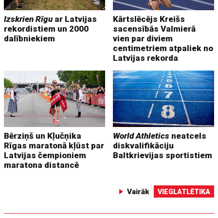
Izskrien Rīgu
ar Latvijas
Kārtslēcējs Kreišs
rekordistiem un 2000
sacensībās Valmierā
dalībniekiem
vien par diviem
centimetriem atpaliek no
Latvijas rekorda
Bērziņš un Kļučņika
World Athletics
neatcels
Rīgas maratonā kļūst par
diskvalifikāciju
Latvijas čempioniem
Baltkrievijas sportistiem
maratona distancē
Vairāk
VIEGLATLĒTIKA