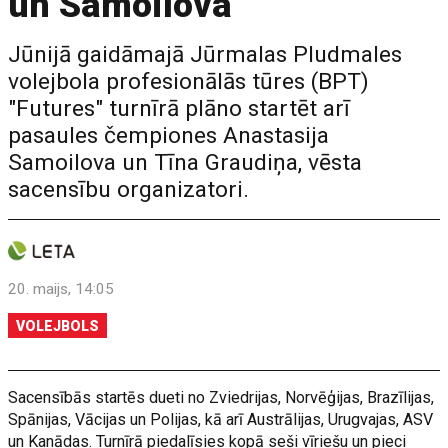
un Samoilova
Jūnijā gaidāmajā Jūrmalas Pludmales
volejbola profesionālās tūres (BPT)
"Futures" turnīrā plāno startēt arī
pasaules čempiones Anastasija
Samoilova un Tīna Graudiņa, vēsta
sacensību organizatori.
20. maijs, 14:05
VOLEJBOLS
Sacensībās startēs dueti no Zviedrijas, Norvēģijas, Brazīlijas,
Spānijas, Vācijas un Polijas, kā arī Austrālijas, Urugvajas, ASV
un Kanādas. Turnīrā piedalīsies kopā seši vīriešu un pieci