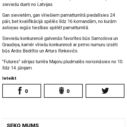
sieviešu dueti no Latvijas.
Gan sievietēm, gan vīriešiem pamatturnīrā piedalīsies 24
pāri, bet kvalifikācijā spēlēs līdz 16 komandām, no kurām
astoņas iegūs tiesības spēlēt pamatturnīrā.
Sieviešu konkurencē galvenās favorītes būs Samoilova un
Graudiņa, kamēr vīriešu konkurencē ar pirmo numuru izsēti
būs Ardis Bedrītis un Arturs Rinkevičs.
"Futures" sērijas turnīra Majoru pludmalēs norisināsies no 10.
līdz 14. jūnijam.
Ieteikt
0
0
SEKO MUMS