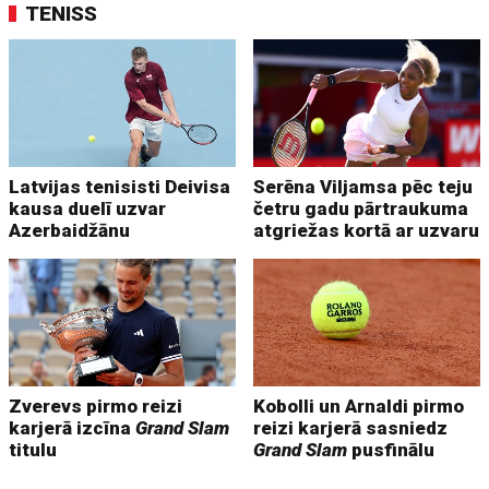
TENISS
Latvijas tenisisti Deivisa
Serēna Viljamsa pēc teju
kausa duelī uzvar
četru gadu pārtraukuma
Azerbaidžānu
atgriežas kortā ar uzvaru
Zverevs pirmo reizi
Kobolli un Arnaldi pirmo
karjerā izcīna
Grand Slam
reizi karjerā sasniedz
titulu
Grand Slam
pusfinālu