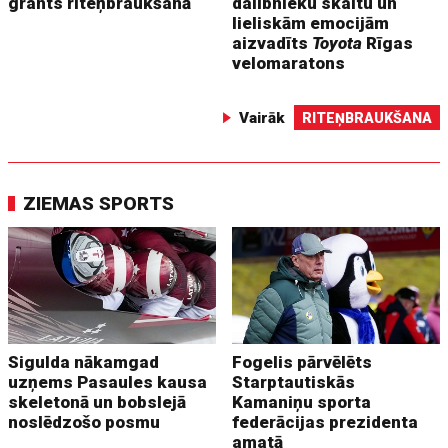
grants riteņbraukšanā
dalībnieku skaitu un
lieliskām emocijām
aizvadīts
Toyota
Rīgas
velomaratons
Vairāk
RITEŅBRAUKŠANA
ZIEMAS SPORTS
Sigulda nākamgad
Fogelis pārvēlēts
uzņems Pasaules kausa
Starptautiskās
skeletonā un bobslejā
Kamaniņu sporta
noslēdzošo posmu
federācijas prezidenta
amatā