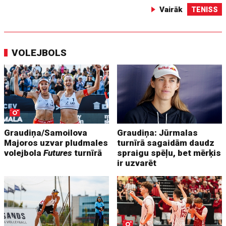
Vairāk
TENISS
VOLEJBOLS
Graudiņa/Samoilova
Graudiņa: Jūrmalas
Majoros uzvar pludmales
turnīrā sagaidām daudz
volejbola
Futures
turnīrā
spraigu spēļu, bet mērķis
ir uzvarēt