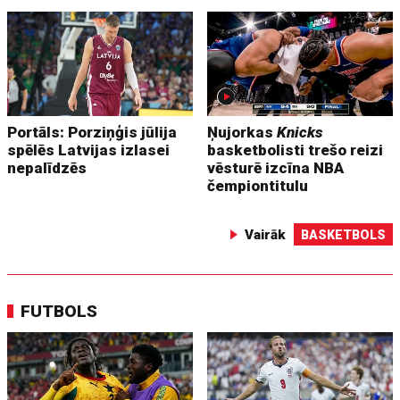
Portāls: Porziņģis jūlija
Ņujorkas
Knicks
spēlēs Latvijas izlasei
basketbolisti trešo reizi
nepalīdzēs
vēsturē izcīna NBA
čempiontitulu
Vairāk
BASKETBOLS
FUTBOLS