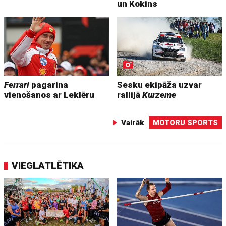
un Kokins
Ferrari
pagarina
Sesku ekipāža uzvar
vienošanos ar Leklēru
rallijā
Kurzeme
Vairāk
MOTORU SPORTS
VIEGLATLĒTIKA