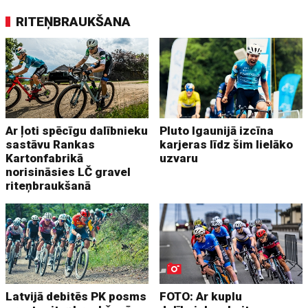
RITEŅBRAUKŠANA
Ar ļoti spēcīgu dalībnieku
Pluto Igaunijā izcīna
sastāvu Rankas
karjeras līdz šim lielāko
Kartonfabrikā
uzvaru
norisināsies LČ gravel
riteņbraukšanā
Latvijā debitēs PK posms
FOTO: Ar kuplu