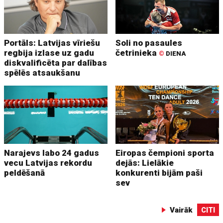
Portāls: Latvijas vīriešu
Soli no pasaules
regbija izlase uz gadu
četrinieka
©
DIENA
diskvalificēta par dalības
spēlēs atsaukšanu
Narajevs labo 24 gadus
Eiropas čempioni sporta
vecu Latvijas rekordu
dejās: Lielākie
peldēšanā
konkurenti bijām paši
sev
Vairāk
CITI