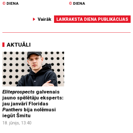
©
DIENA
©
DIENA
Vairāk
LAIKRAKSTA DIENA PUBLIKĀCIJAS
AKTUĀLI
Eliteprospects
galvenais
jauno spēlētāju eksperts:
jau janvārī Floridas
Panthers
bija nolēmusi
iegūt Šmitu
18. jūnijs, 13:40