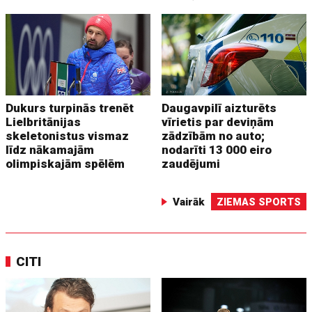
Dukurs turpinās trenēt
Daugavpilī aizturēts
Lielbritānijas
vīrietis par deviņām
skeletonistus vismaz
zādzībām no auto;
līdz nākamajām
nodarīti 13 000 eiro
olimpiskajām spēlēm
zaudējumi
Vairāk
ZIEMAS SPORTS
CITI