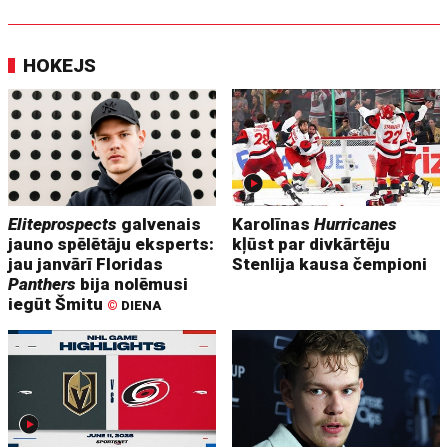
HOKEJS
Eliteprospects
galvenais
Karolīnas
Hurricanes
jauno spēlētāju eksperts:
kļūst par divkārtēju
jau janvārī Floridas
Stenlija kausa čempioni
Panthers
bija nolēmusi
iegūt Šmitu
©
DIENA