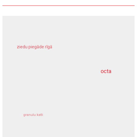
ziedu piegāde rīgā
meliorācijas darbi
octa
dziļurbums
kravu apdrošināšana
granulu katli
siltumsūknis