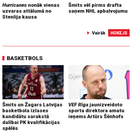
Hurricanes
nonāk vienas
Šmits vēl pirms drafta
uzvaras attālumā no
saņem NHL apbalvojumu
Stenlija kausa
Vairāk
HOKEJS
BASKETBOLS
Šmits un Žagars Latvijas
VEF Rīga
jaunizveidoto
basketbola izlases
sporta direktora amatu
kandidātu sarakstā
ieņems Artūrs Šēnhofs
dalībai PK kvalifikācijas
spēlēs