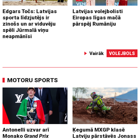
Edgars Točs: Latvijas
Latvijas volejbolisti
sporta līdzjutējs ir
Eiropas līgas mačā
zinošs un ar viduvēju
pārspēj Rumāniju
spēli Jūrmalā viņu
neapmānīsi
Vairāk
VOLEJBOLS
MOTORU SPORTS
Antonelli uzvar arī
Ķegumā MXGP klasē
Monako
Grand Prix
Latviju pārstāvēs Jonass