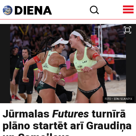
FOTO – EPA/SCANPIX
Jūrmalas
Futures
turnīrā
plāno startēt arī Graudiņa