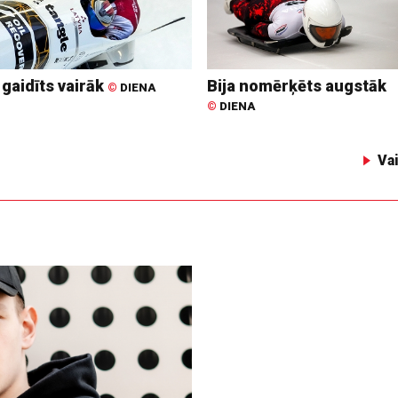
 gaidīts vairāk
Bija nomērķēts augstāk
©
DIENA
©
DIENA
Va