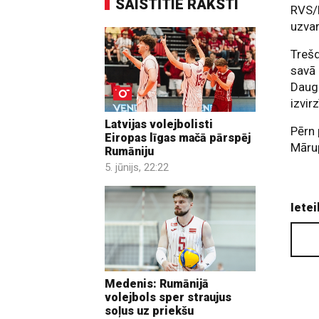
SAISTĪTIE RAKSTI
RVS/L
uzvar
Trešd
savā 
Dauga
izvir
Latvijas volejbolisti
Pērn 
Eiropas līgas mačā pārspēj
Māru
Rumāniju
5. jūnijs, 22:22
Ietei
Medenis: Rumānijā
volejbols sper straujus
soļus uz priekšu