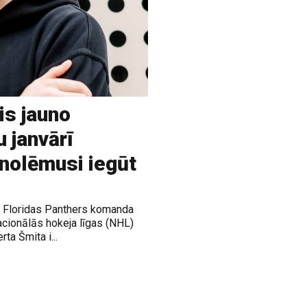
is jauno
u janvārī
 nolēmusi iegūt
ja Floridas Panthers komanda
acionālās hokeja līgas (NHL)
rta Šmita i...