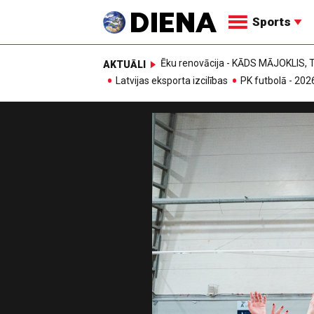
Sports
Ēku renovācija - KĀDS MĀJOKLIS
AKTUĀLI
Latvijas eksporta izcilības
PK futbolā - 202