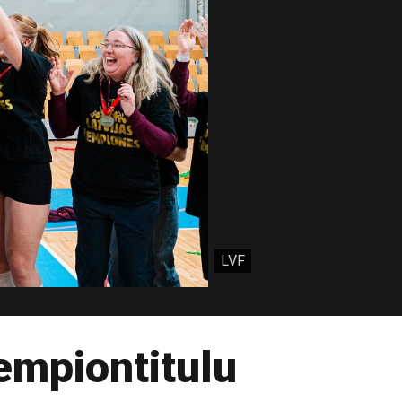
LVF
čempiontitulu