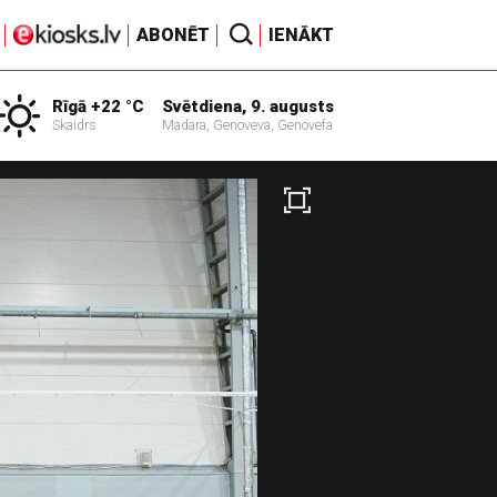
ABONĒT
IENĀKT
Rīgā +22 °C
Svētdiena, 9. augusts
Skaidrs
Madara, Genoveva, Genovefa