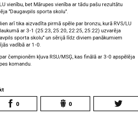
U vienību, bet Mārupes vienība ar tādu pašu rezultātu
ēja "Daugavpils sporta skolu".
ien arī tika aizvadīta pirmā spēle par bronzu, kurā RVS/LU
laukumā ar 3-1 (25:23, 25:20, 22:25, 25:22) uzvarēja
vpils sporta skolu" un sērijā līdz diviem panākumiem
zījās vadībā ar 1-0.
par čempionēm kļuva RSU/MSĢ, kas finālā ar 3-0 apspēlēja
pes komandu.
kt
0
0