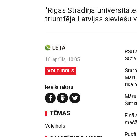
"Rīgas Stradiņa universitātes
triumfēja Latvijas sieviešu 
RSU s
SC" v
16. aprīlis, 10:05
Starp
VOLEJBOLS
Marti
tika 
Ieteikt rakstu
Māru
Šimku
TĒMAS
Fināl
mačā 
Volejbols
Pusfi