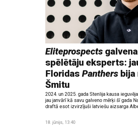
Eliteprospects
galvena
spēlētāju eksperts: ja
Floridas
Panthers
bija
Šmitu
2024. un 2025. gada Stenlija kausa ieguvē
jau janvārī kā savu galveno mērķi šī gada N
draftā esot izvirzījuši latviešu aizsarga Albe
18. jūnijs, 13:40