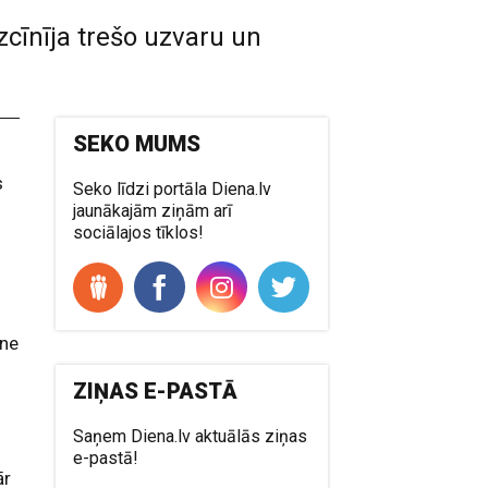
izcīnīja trešo uzvaru un
SEKO MUMS
s
Seko līdzi portāla Diena.lv
jaunākajām ziņām arī
sociālajos tīklos!
ene
ZIŅAS E-PASTĀ
Saņem Diena.lv aktuālās ziņas
e-pastā!
ār