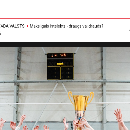
, TĀDA VALSTS
Mākslīgais intelekts - draugs vai drauds?
6