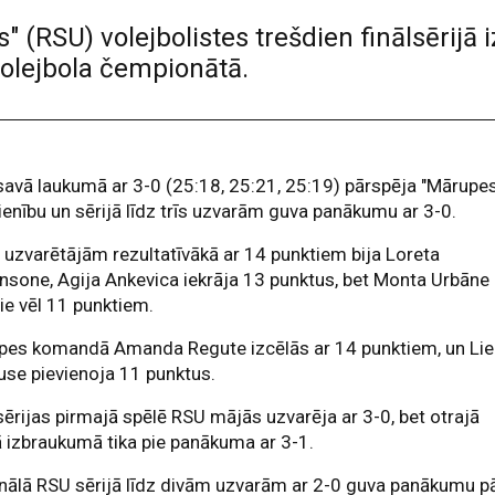
" (RSU) volejbolistes trešdien finālsērijā 
volejbola čempionātā.
avā laukumā ar 3-0 (25:18, 25:21, 25:19) pārspēja "Mārupe
ienību un sērijā līdz trīs uzvarām guva panākumu ar 3-0.
 uzvarētājām rezultatīvākā ar 14 punktiem bija Loreta
nsone, Agija Ankevica iekrāja 13 punktus, bet Monta Urbāne
pie vēl 11 punktiem.
pes komandā Amanda Regute izcēlās ar 14 punktiem, un Li
se pievienoja 11 punktus.
sērijas pirmajā spēlē RSU mājās uzvarēja ar 3-0, bet otrajā
izbraukumā tika pie panākuma ar 3-1.
nālā RSU sērijā līdz divām uzvarām ar 2-0 guva panākumu p