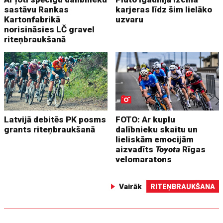
sastāvu Rankas
karjeras līdz šim lielāko
Kartonfabrikā
uzvaru
norisināsies LČ gravel
riteņbraukšanā
Latvijā debitēs PK posms
FOTO: Ar kuplu
grants riteņbraukšanā
dalībnieku skaitu un
lieliskām emocijām
aizvadīts
Toyota
Rīgas
velomaratons
Vairāk
RITEŅBRAUKŠANA