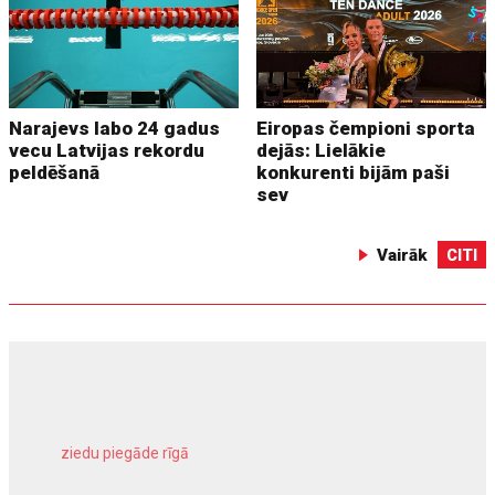
Narajevs labo 24 gadus
Eiropas čempioni sporta
vecu Latvijas rekordu
dejās: Lielākie
peldēšanā
konkurenti bijām paši
sev
Vairāk
CITI
ziedu piegāde rīgā
meliorācijas darbi