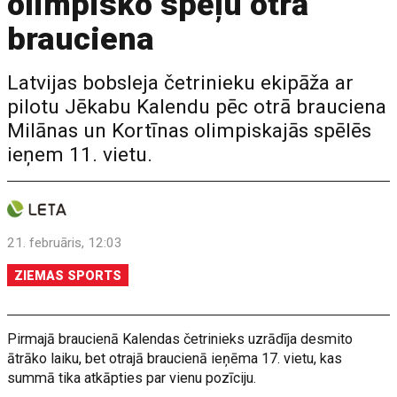
olimpisko spēļu otrā
brauciena
Latvijas bobsleja četrinieku ekipāža ar
pilotu Jēkabu Kalendu pēc otrā brauciena
Milānas un Kortīnas olimpiskajās spēlēs
ieņem 11. vietu.
21. februāris, 12:03
ZIEMAS SPORTS
Pirmajā braucienā Kalendas četrinieks uzrādīja desmito
ātrāko laiku, bet otrajā braucienā ieņēma 17. vietu, kas
summā tika atkāpties par vienu pozīciju.