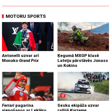
MOTORU SPORTS
Antonelli uzvar arī
Ķegumā MXGP klasē
Monako
Grand Prix
Latviju pārstāvēs Jonass
un Kokins
Ferrari
pagarina
Sesku ekipāža uzvar
vienošanos ar Leklēru
rallijā
Kurzeme