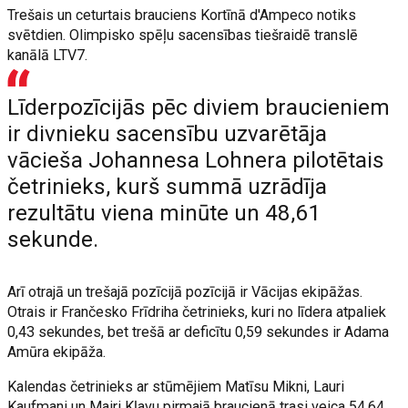
Trešais un ceturtais brauciens Kortīnā d'Ampeco notiks
svētdien. Olimpisko spēļu sacensības tiešraidē translē
kanālā LTV7.
Līderpozīcijās pēc diviem braucieniem
ir divnieku sacensību uzvarētāja
vācieša Johannesa Lohnera pilotētais
četrinieks, kurš summā uzrādīja
rezultātu viena minūte un 48,61
sekunde.
Arī otrajā un trešajā pozīcijā pozīcijā ir Vācijas ekipāžas.
Otrais ir Frančesko Frīdriha četrinieks, kuri no līdera atpaliek
0,43 sekundes, bet trešā ar deficītu 0,59 sekundes ir Adama
Amūra ekipāža.
Kalendas četrinieks ar stūmējiem Matīsu Mikni, Lauri
Kaufmani un Mairi Kļavu pirmajā braucienā trasi veica 54,64