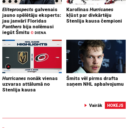
Eliteprospects
galvenais
Karolīnas
Hurricanes
jauno spēlētāju eksperts:
kļūst par divkārtēju
jau janvārī Floridas
Stenlija kausa čempioni
Panthers
bija nolēmusi
iegūt Šmitu
©
DIENA
Hurricanes
nonāk vienas
Šmits vēl pirms drafta
uzvaras attālumā no
saņem NHL apbalvojumu
Stenlija kausa
Vairāk
HOKEJS