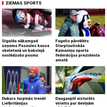
ZIEMAS SPORTS
Sigulda nākamgad
Fogelis pārvēlēts
uzņems Pasaules kausa
Starptautiskās
skeletonā un bobslejā
Kamaniņu sporta
noslēdzošo posmu
federācijas prezidenta
amatā
Dukurs turpinās trenēt
Daugavpilī aizturēts
Lielbritānijas
vīrietis par deviņām