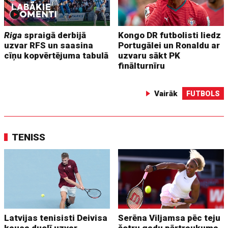
Riga
spraigā derbijā
Kongo DR futbolisti liedz
uzvar RFS un saasina
Portugālei un Ronaldu ar
cīņu kopvērtējuma tabulā
uzvaru sākt PK
finālturnīru
Vairāk
FUTBOLS
TENISS
Latvijas tenisisti Deivisa
Serēna Viljamsa pēc teju