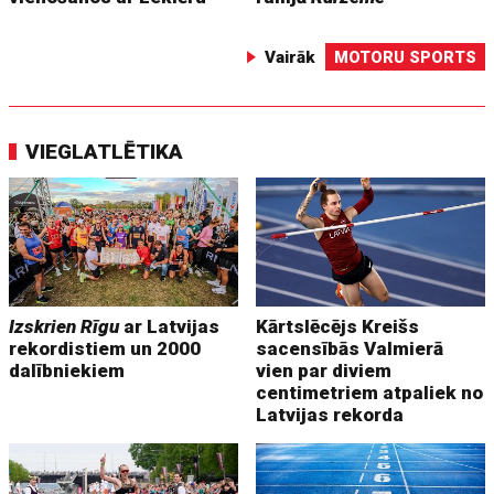
Vairāk
MOTORU SPORTS
VIEGLATLĒTIKA
Izskrien Rīgu
ar Latvijas
Kārtslēcējs Kreišs
rekordistiem un 2000
sacensībās Valmierā
dalībniekiem
vien par diviem
centimetriem atpaliek no
Latvijas rekorda