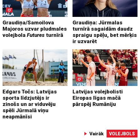
Graudiņa/Samoilova
Graudiņa: Jūrmalas
Majoros uzvar pludmales
turnīrā sagaidām daudz
volejbola
Futures
turnīrā
spraigu spēļu, bet mērķis
ir uzvarēt
Edgars Točs: Latvijas
Latvijas volejbolisti
sporta līdzjutējs ir
Eiropas līgas mačā
zinošs un ar viduvēju
pārspēj Rumāniju
spēli Jūrmalā viņu
neapmānīsi
Vairāk
VOLEJBOLS