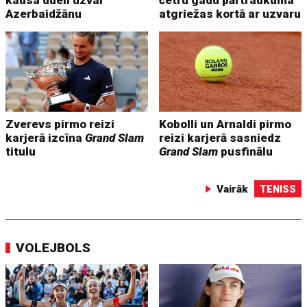
kausa duelī uzvar
četru gadu pārtraukuma
Azerbaidžānu
atgriežas kortā ar uzvaru
Zverevs pirmo reizi
Kobolli un Arnaldi pirmo
karjerā izcīna
Grand Slam
reizi karjerā sasniedz
titulu
Grand Slam
pusfinālu
Vairāk
TENISS
VOLEJBOLS