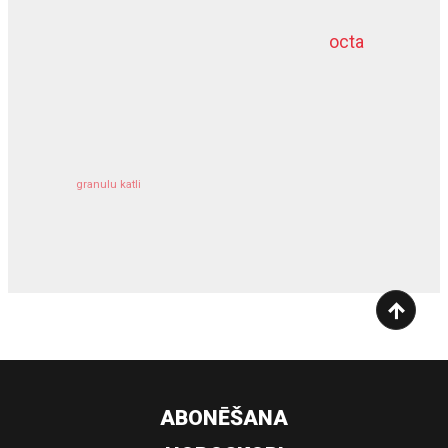
octa
dziļurbums
kravu apdrošināšana
granulu katli
siltumsūknis
ABONĒŠANA