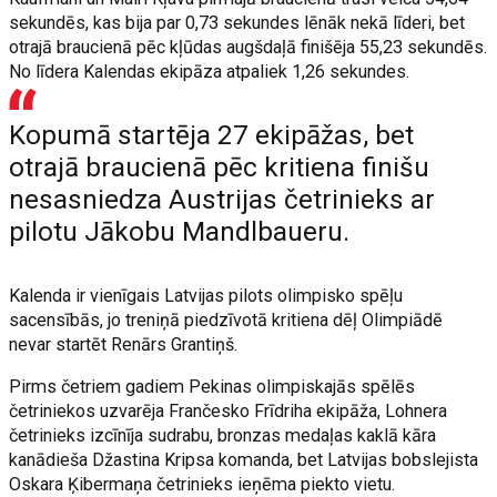
sekundēs, kas bija par 0,73 sekundes lēnāk nekā līderi, bet
otrajā braucienā pēc kļūdas augšdaļā finišēja 55,23 sekundēs.
No līdera Kalendas ekipāza atpaliek 1,26 sekundes.
Kopumā startēja 27 ekipāžas, bet
otrajā braucienā pēc kritiena finišu
nesasniedza Austrijas četrinieks ar
pilotu Jākobu Mandlbaueru.
Kalenda ir vienīgais Latvijas pilots olimpisko spēļu
sacensībās, jo treniņā piedzīvotā kritiena dēļ Olimpiādē
nevar startēt Renārs Grantiņš.
Pirms četriem gadiem Pekinas olimpiskajās spēlēs
četriniekos uzvarēja Frančesko Frīdriha ekipāža, Lohnera
četrinieks izcīnīja sudrabu, bronzas medaļas kaklā kāra
kanādieša Džastina Kripsa komanda, bet Latvijas bobslejista
Oskara Ķibermaņa četrinieks ieņēma piekto vietu.