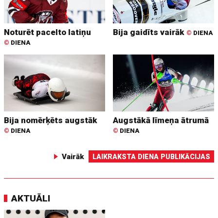
Noturēt pacelto latiņu
Bija gaidīts vairāk
©
DIENA
©
DIENA
Bija nomērķēts augstāk
Augstākā līmeņa ātrumā
©
DIENA
©
DIENA
Vairāk
LAIKRAKSTA DIENA PUBLIKĀCIJAS
AKTUĀLI