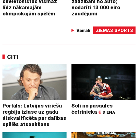
skeletonistus vismaz
zādzībām no auto;
līdz nākamajām
nodarīti 13 000 eiro
olimpiskajām spēlēm
zaudējumi
Vairāk
ZIEMAS SPORTS
CITI
Portāls: Latvijas vīriešu
Soli no pasaules
regbija izlase uz gadu
četrinieka
©
DIENA
diskvalificēta par dalības
spēlēs atsaukšanu