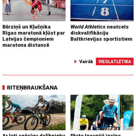
Bērziņš un Kļučņika
World Athletics
neatcels
Rīgas maratonā kļūst par
diskvalifikāciju
Latvijas čempioniem
Baltkrievijas sportistiem
maratona distancē
Vairāk
VIEGLATLĒTIKA
RITEŅBRAUKŠANA
Ar ļoti spēcīgu dalībnieku
Pluto Igaunijā izcīna