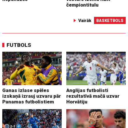
čempiontitulu
Vairāk
BASKETBOLS
FUTBOLS
Ganas izlase spēles
Anglijas futbolisti
izskaņā izrauj uzvaru pār
rezultatīvā mačā uzvar
Panamas futbolistiem
Horvātiju