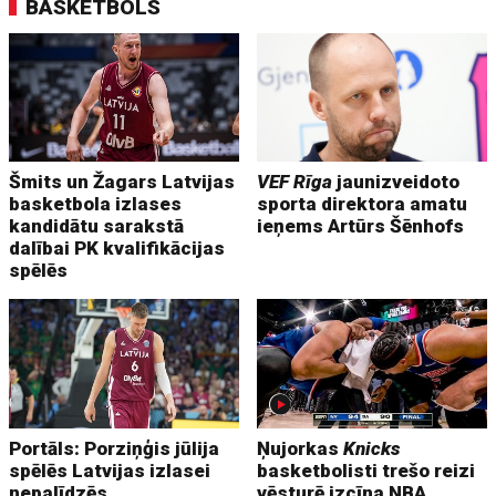
BASKETBOLS
Šmits un Žagars Latvijas
VEF Rīga
jaunizveidoto
basketbola izlases
sporta direktora amatu
kandidātu sarakstā
ieņems Artūrs Šēnhofs
dalībai PK kvalifikācijas
spēlēs
Portāls: Porziņģis jūlija
Ņujorkas
Knicks
spēlēs Latvijas izlasei
basketbolisti trešo reizi
nepalīdzēs
vēsturē izcīna NBA