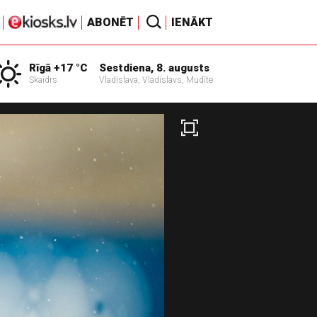
ABONĒT
IENĀKT
Rīgā +17 °C
Sestdiena, 8. augusts
Skaidrs
Vladislava, Vladislavs, Mudīte