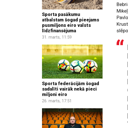
Bebri
Mikeļ
Sporta pasākumu
Pavlo
atbalstam šogad pieejams
Krust
pusmiljons eiro valsts
slēpo
līdzfinansējuma
31. marts, 11:59
Sporta federācijām šogad
sadalīti vairāk nekā pieci
miljoni eiro
26. marts, 17:51