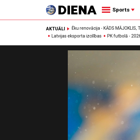
Sports
Ēku renovācija - KĀDS MĀJOKLIS
AKTUĀLI
Latvijas eksporta izcilības
PK futbolā - 202