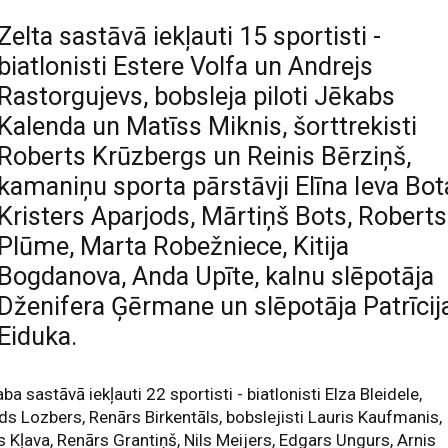
Zelta sastāvā iekļauti 15 sportisti -
biatlonisti Estere Volfa un Andrejs
Rastorgujevs, bobsleja piloti Jēkabs
Kalenda un Matīss Miknis, šorttrekisti
Roberts Krūzbergs un Reinis Bērziņš,
kamaniņu sporta pārstāvji Elīna Ieva Bot
Kristers Aparjods, Mārtiņš Bots, Roberts
Plūme, Marta Robežniece, Kitija
Bogdanova, Anda Upīte, kalnu slēpotāja
Dženifera Ģērmane un slēpotāja Patrīcij
Eiduka.
ba sastāvā iekļauti 22 sportisti - biatlonisti Elza Bleidele,
ds Lozbers, Renārs Birkentāls, bobslejisti Lauris Kaufmanis,
s Kļava, Renārs Grantiņš, Nils Meijers, Edgars Ungurs, Arnis