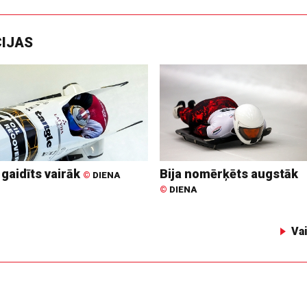
CIJAS
 gaidīts vairāk
Bija nomērķēts augstāk
©
DIENA
©
DIENA
Va