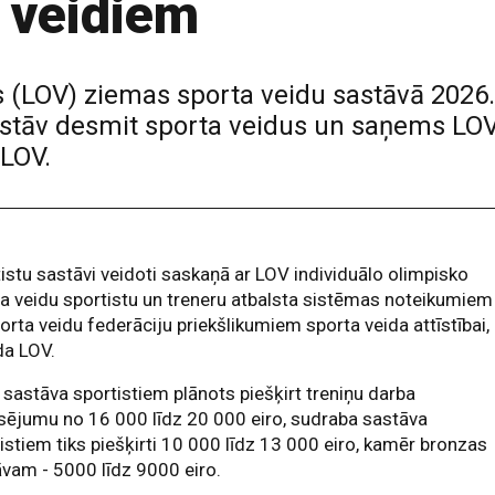
 veidiem
s (LOV) ziemas sporta veidu sastāvā 2026
 pārstāv desmit sporta veidus un saņems L
 LOV.
istu sastāvi veidoti saskaņā ar LOV individuālo olimpisko
a veidu sportistu un treneru atbalsta sistēmas noteikumiem
orta veidu federāciju priekšlikumiem sporta veida attīstībai,
da LOV.
 sastāva sportistiem plānots piešķirt treniņu darba
sējumu no 16 000 līdz 20 000 eiro, sudraba sastāva
istiem tiks piešķirti 10 000 līdz 13 000 eiro, kamēr bronzas
vam - 5000 līdz 9000 eiro.