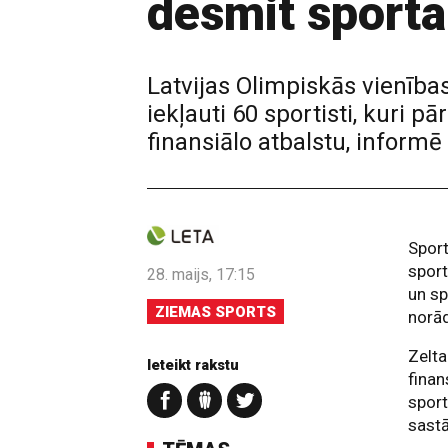
desmit sporta
Latvijas Olimpiskās vienība
iekļauti 60 sportisti, kuri
finansiālo atbalstu, informē
Sport
sport
28. maijs, 17:15
un sp
ZIEMAS SPORTS
norā
Zelta
Ieteikt rakstu
finan
sport
sastā