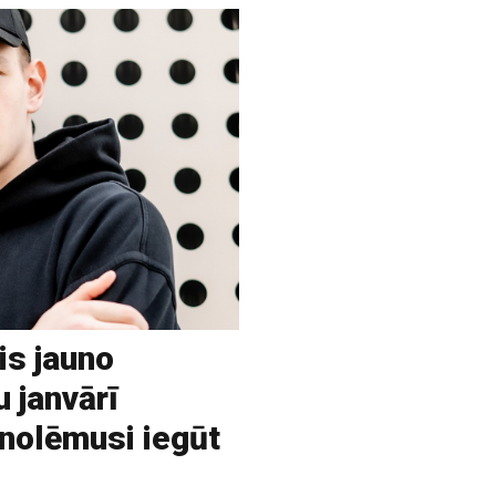
is jauno
u janvārī
 nolēmusi iegūt