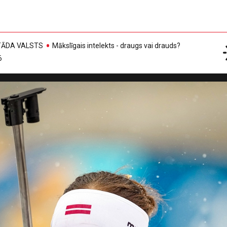
, TĀDA VALSTS
Mākslīgais intelekts - draugs vai drauds?
6