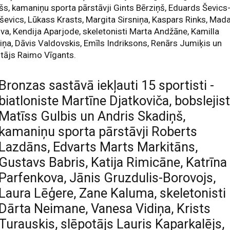
šs, kamaniņu sporta pārstāvji Gints Bērziņš, Eduards Ševics
ševics, Lūkass Krasts, Margita Sirsniņa, Kaspars Rinks, Mad
va, Kendija Aparjode, skeletonisti Marta Andžāne, Kamilla
iņa, Dāvis Valdovskis, Emīls Indriksons, Renārs Jumiķis un
tājs Raimo Vīgants.
Bronzas sastāvā iekļauti 15 sportisti -
biatloniste Martīne Djatkoviča, bobslejist
Matīss Gulbis un Andris Skadiņš,
kamaniņu sporta pārstāvji Roberts
Lazdāns, Edvarts Marts Markitāns,
Gustavs Babris, Katija Rimicāne, Katrīna
Parfenkova, Jānis Gruzdulis-Borovojs,
Laura Lēģere, Zane Kaluma, skeletonisti
Dārta Neimane, Vanesa Vidiņa, Krists
Turauskis, slēpotājs Lauris Kaparkalējs,