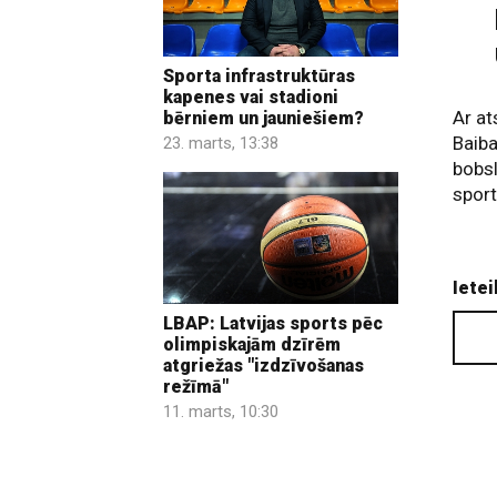
Sporta infrastruktūras
kapenes vai stadioni
Ar at
bērniem un jauniešiem?
Baiba
23. marts, 13:38
bobsl
spor
Ietei
LBAP: Latvijas sports pēc
olimpiskajām dzīrēm
atgriežas "izdzīvošanas
režīmā"
11. marts, 10:30