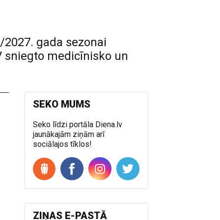
./2027. gada sezonai
OV sniegto medicīnisko un
SEKO MUMS
Seko līdzi portāla Diena.lv
jaunākajām ziņām arī
sociālajos tīklos!
ZIŅAS E-PASTĀ