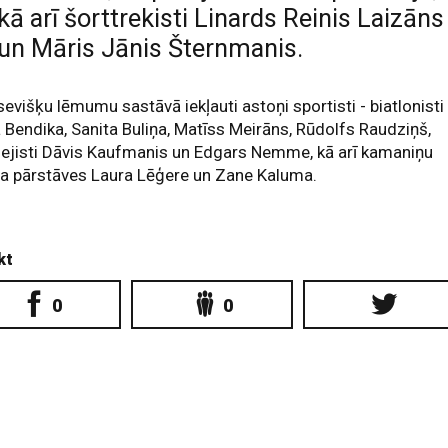
kā arī šorttrekisti Linards Reinis Laizāns
un Māris Jānis Šternmanis.
sevišķu lēmumu sastāvā iekļauti astoņi sportisti - biatlonisti
 Bendika, Sanita Buliņa, Matīss Meirāns, Rūdolfs Raudziņš,
ejisti Dāvis Kaufmanis un Edgars Nemme, kā arī kamaniņu
ta pārstāves Laura Lēģere un Zane Kaluma.
kt
0
0