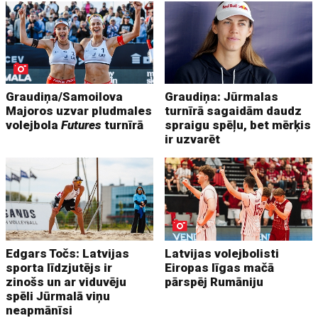
Graudiņa/Samoilova
Graudiņa: Jūrmalas
Majoros uzvar pludmales
turnīrā sagaidām daudz
volejbola
Futures
turnīrā
spraigu spēļu, bet mērķis
ir uzvarēt
Edgars Točs: Latvijas
Latvijas volejbolisti
sporta līdzjutējs ir
Eiropas līgas mačā
zinošs un ar viduvēju
pārspēj Rumāniju
spēli Jūrmalā viņu
neapmānīsi