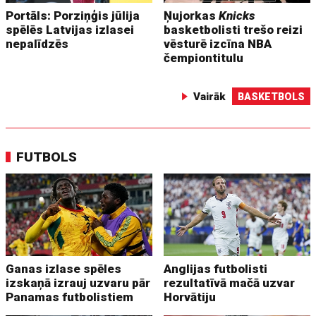
Portāls: Porziņģis jūlija
Ņujorkas
Knicks
spēlēs Latvijas izlasei
basketbolisti trešo reizi
nepalīdzēs
vēsturē izcīna NBA
čempiontitulu
Vairāk
BASKETBOLS
FUTBOLS
Ganas izlase spēles
Anglijas futbolisti
izskaņā izrauj uzvaru pār
rezultatīvā mačā uzvar
Panamas futbolistiem
Horvātiju