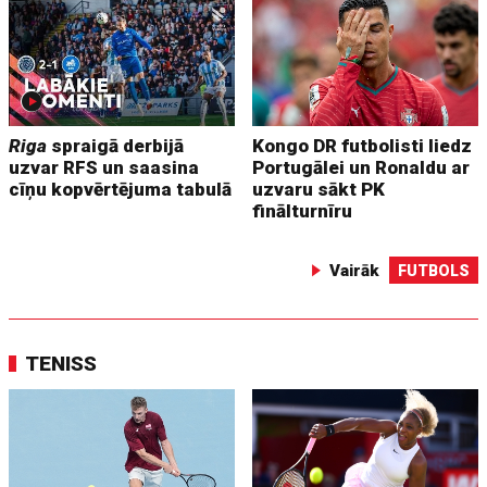
Riga
spraigā derbijā
Kongo DR futbolisti liedz
uzvar RFS un saasina
Portugālei un Ronaldu ar
cīņu kopvērtējuma tabulā
uzvaru sākt PK
finālturnīru
Vairāk
FUTBOLS
TENISS