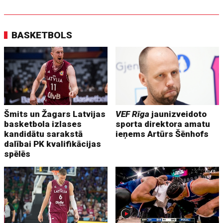
BASKETBOLS
Šmits un Žagars Latvijas
VEF Rīga
jaunizveidoto
basketbola izlases
sporta direktora amatu
kandidātu sarakstā
ieņems Artūrs Šēnhofs
dalībai PK kvalifikācijas
spēlēs