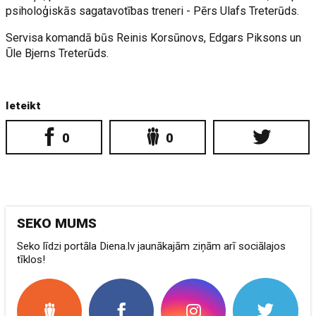
psiholoģiskās sagatavotības treneri - Pērs Ulafs Treterūds.
Servisa komandā būs Reinis Korsūnovs, Edgars Piksons un
Ūle Bjerns Treterūds.
Ieteikt
0
0
SEKO MUMS
Seko līdzi portāla Diena.lv jaunākajām ziņām arī sociālajos
tīklos!