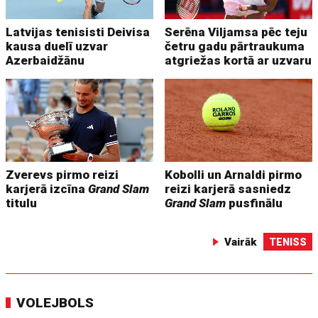
Latvijas tenisisti Deivisa
Serēna Viljamsa pēc teju
kausa duelī uzvar
četru gadu pārtraukuma
Azerbaidžānu
atgriežas kortā ar uzvaru
Zverevs pirmo reizi
Kobolli un Arnaldi pirmo
karjerā izcīna
Grand Slam
reizi karjerā sasniedz
titulu
Grand Slam
pusfinālu
Vairāk
TENISS
VOLEJBOLS