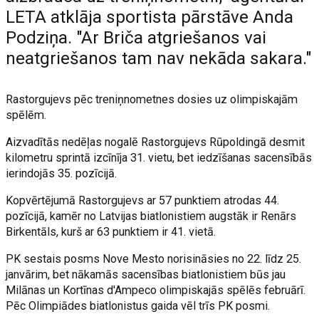
LETA atklāja sportista pārstāve Anda
Podziņa. "Ar Briča atgriešanos vai
neatgriešanos tam nav nekāda sakara."
Rastorgujevs pēc treniņnometnes dosies uz olimpiskajām
spēlēm.
Aizvadītās nedēļas nogalē Rastorgujevs Rūpoldingā desmit
kilometru sprintā izcīnīja 31. vietu, bet iedzīšanas sacensībās
ierindojās 35. pozīcijā.
Kopvērtējumā Rastorgujevs ar 57 punktiem atrodas 44.
pozīcijā, kamēr no Latvijas biatlonistiem augstāk ir Renārs
Birkentāls, kurš ar 63 punktiem ir 41. vietā.
PK sestais posms Nove Mesto norisināsies no 22. līdz 25.
janvārim, bet nākamās sacensības biatlonistiem būs jau
Milānas un Kortīnas d'Ampeco olimpiskajās spēlēs februārī.
Pēc Olimpiādes biatlonistus gaida vēl trīs PK posmi.