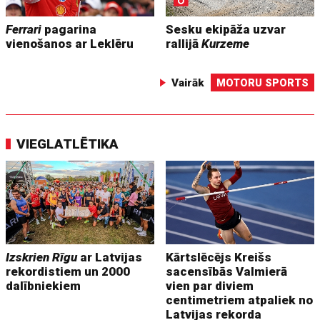
Ferrari
pagarina
Sesku ekipāža uzvar
vienošanos ar Leklēru
rallijā
Kurzeme
Vairāk
MOTORU SPORTS
VIEGLATLĒTIKA
Izskrien Rīgu
ar Latvijas
Kārtslēcējs Kreišs
rekordistiem un 2000
sacensībās Valmierā
dalībniekiem
vien par diviem
centimetriem atpaliek no
Latvijas rekorda