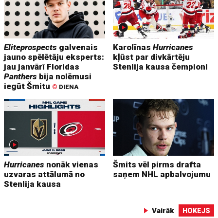
Eliteprospects
galvenais
Karolīnas
Hurricanes
jauno spēlētāju eksperts:
kļūst par divkārtēju
jau janvārī Floridas
Stenlija kausa čempioni
Panthers
bija nolēmusi
iegūt Šmitu
©
DIENA
Hurricanes
nonāk vienas
Šmits vēl pirms drafta
uzvaras attālumā no
saņem NHL apbalvojumu
Stenlija kausa
Vairāk
HOKEJS