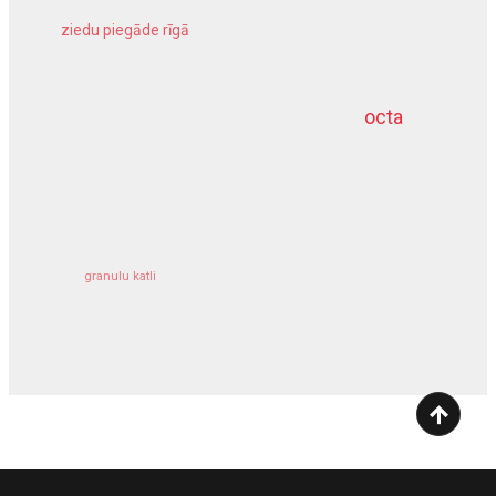
ziedu piegāde rīgā
meliorācijas darbi
octa
dziļurbums
kravu apdrošināšana
granulu katli
siltumsūknis