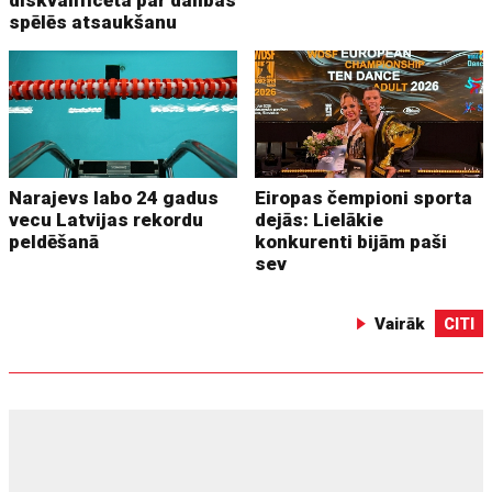
spēlēs atsaukšanu
Narajevs labo 24 gadus
Eiropas čempioni sporta
vecu Latvijas rekordu
dejās: Lielākie
peldēšanā
konkurenti bijām paši
sev
Vairāk
CITI