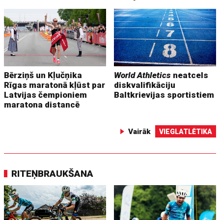
Bērziņš un Kļučņika
World Athletics
neatcels
Rīgas maratonā kļūst par
diskvalifikāciju
Latvijas čempioniem
Baltkrievijas sportistiem
maratona distancē
Vairāk
VIEGLATLĒTIKA
RITEŅBRAUKŠANA