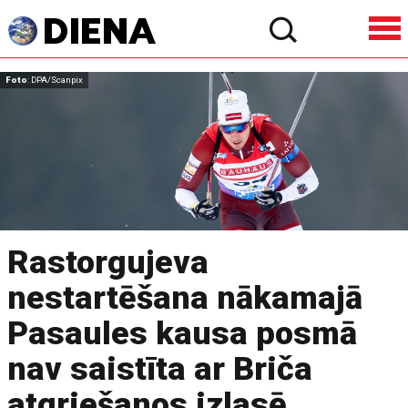
Foto
: DPA/Scanpix
Rastorgujeva
nestartēšana nākamajā
Pasaules kausa posmā
nav saistīta ar Briča
atgriešanos izlasē