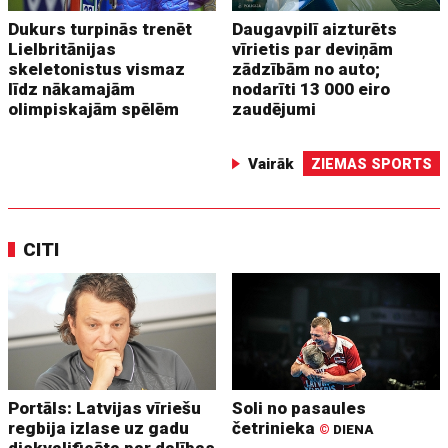
Dukurs turpinās trenēt
Daugavpilī aizturēts
Lielbritānijas
vīrietis par deviņām
skeletonistus vismaz
zādzībām no auto;
līdz nākamajām
nodarīti 13 000 eiro
olimpiskajām spēlēm
zaudējumi
Vairāk
ZIEMAS SPORTS
CITI
Portāls: Latvijas vīriešu
Soli no pasaules
regbija izlase uz gadu
četrinieka
©
DIENA
diskvalificēta par dalības