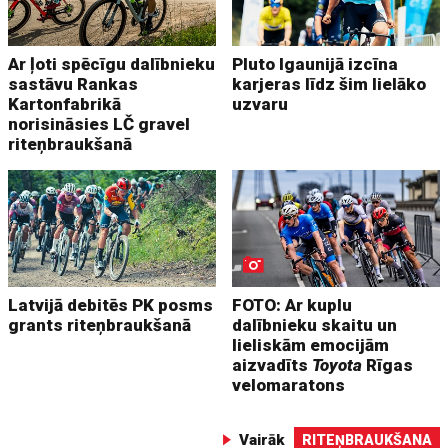
Ar ļoti spēcīgu dalībnieku
Pluto Igaunijā izcīna
sastāvu Rankas
karjeras līdz šim lielāko
Kartonfabrikā
uzvaru
norisināsies LČ gravel
riteņbraukšanā
Latvijā debitēs PK posms
FOTO: Ar kuplu
grants riteņbraukšanā
dalībnieku skaitu un
lieliskām emocijām
aizvadīts
Toyota
Rīgas
velomaratons
Vairāk
RITEŅBRAUKŠANA