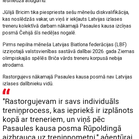
iesniedza atlūgumu.
Jūlijā Bricim tika piespriesta sešu mēnešu diskvalifikācija,
kas noslēdzās vakar, un viņš ir iekļauts Latvijas izlases
treneru kolektīvā darbam nākamajā Pasaules kausa izcīņas
posmā Čehijā šīs nedēļas nogalē.
Pirms nepilna mēneša Latvijas Biatlona federācijas (LBF)
izziņotajā valstsvienības sastāvā dalībai 2026. gada Ziemas
olimpiskajās spēlēs Briča vārds treneru korpusā nebija
atrodams.
Rastorgujevs nākamajā Pasaules kausa posmā nav Latvijas
izlases dalībnieku vidū.
"Rastorgujevam ir savs individuāls
treniņprocess, kas iepriekš ir izplānots
kopā ar treneriem, un viņš pēc
Pasaules kausa posma Rūpoldingā
aizbrauca uz treniņnometni," aģentūrai