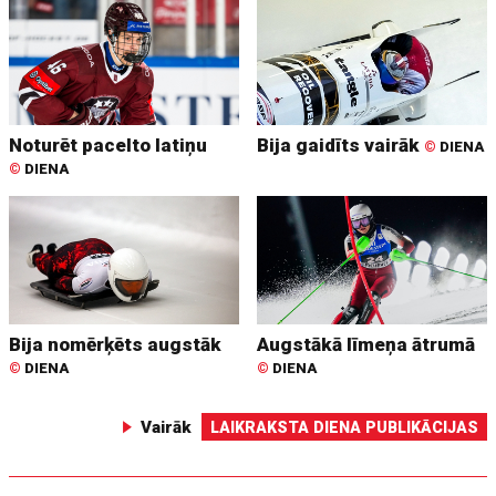
Noturēt pacelto latiņu
Bija gaidīts vairāk
©
DIENA
©
DIENA
Bija nomērķēts augstāk
Augstākā līmeņa ātrumā
©
DIENA
©
DIENA
Vairāk
LAIKRAKSTA DIENA PUBLIKĀCIJAS