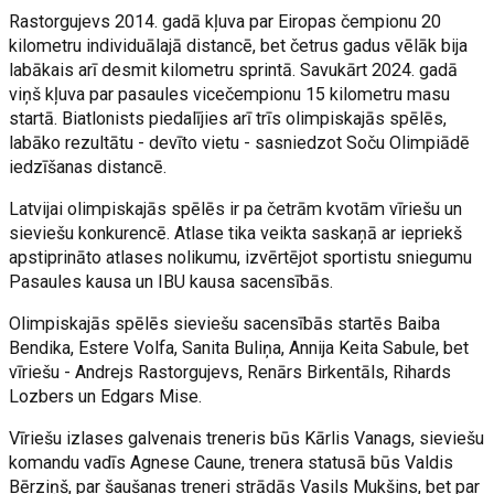
Rastorgujevs 2014. gadā kļuva par Eiropas čempionu 20
kilometru individuālajā distancē, bet četrus gadus vēlāk bija
labākais arī desmit kilometru sprintā. Savukārt 2024. gadā
viņš kļuva par pasaules vicečempionu 15 kilometru masu
startā. Biatlonists piedalījies arī trīs olimpiskajās spēlēs,
labāko rezultātu - devīto vietu - sasniedzot Soču Olimpiādē
iedzīšanas distancē.
Latvijai olimpiskajās spēlēs ir pa četrām kvotām vīriešu un
sieviešu konkurencē. Atlase tika veikta saskaņā ar iepriekš
apstiprināto atlases nolikumu, izvērtējot sportistu sniegumu
Pasaules kausa un IBU kausa sacensībās.
Olimpiskajās spēlēs sieviešu sacensībās startēs Baiba
Bendika, Estere Volfa, Sanita Buliņa, Annija Keita Sabule, bet
vīriešu - Andrejs Rastorgujevs, Renārs Birkentāls, Rihards
Lozbers un Edgars Mise.
Vīriešu izlases galvenais treneris būs Kārlis Vanags, sieviešu
komandu vadīs Agnese Caune, trenera statusā būs Valdis
Bērziņš, par šaušanas treneri strādās Vasils Mukšins, bet par