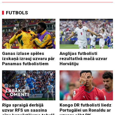
FUTBOLS
Ganas izlase spēles
Anglijas futbolisti
izskaņā izrauj uzvaru pār
rezultatīvā mačā uzvar
Panamas futbolistiem
Horvātiju
Riga
spraigā derbijā
Kongo DR futbolisti liedz
uzvar RFS un saasina
Portugālei un Ronaldu ar