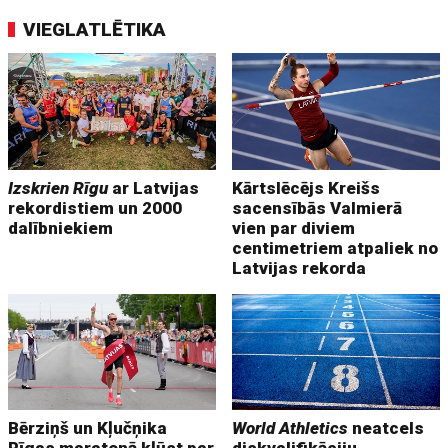
VIEGLATLĒTIKA
Izskrien Rīgu
ar Latvijas
Kārtslēcējs Kreišs
rekordistiem un 2000
sacensībās Valmierā
dalībniekiem
vien par diviem
centimetriem atpaliek no
Latvijas rekorda
Bērziņš un Kļučņika
World Athletics
neatcels