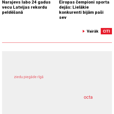
Narajevs labo 24 gadus
Eiropas čempioni sporta
vecu Latvijas rekordu
dejās: Lielākie
peldēšanā
konkurenti bijām paši
sev
Vairāk
CITI
ziedu piegāde rīgā
meliorācijas darbi
octa
dziļurbums
kravu apdrošināšana