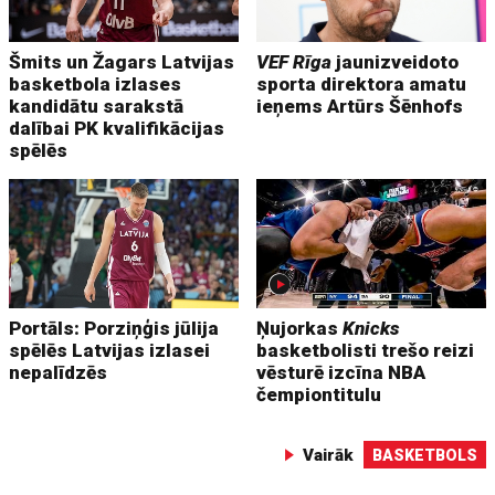
Šmits un Žagars Latvijas
VEF Rīga
jaunizveidoto
basketbola izlases
sporta direktora amatu
kandidātu sarakstā
ieņems Artūrs Šēnhofs
dalībai PK kvalifikācijas
spēlēs
Portāls: Porziņģis jūlija
Ņujorkas
Knicks
spēlēs Latvijas izlasei
basketbolisti trešo reizi
nepalīdzēs
vēsturē izcīna NBA
čempiontitulu
Vairāk
BASKETBOLS