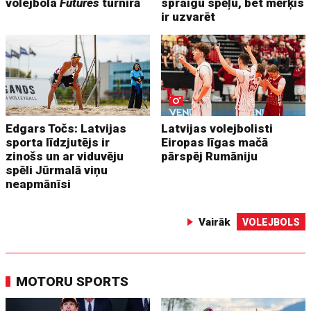
volejbola
Futures
turnīrā
spraigu spēļu, bet mērķis
ir uzvarēt
Edgars Točs: Latvijas
Latvijas volejbolisti
sporta līdzjutējs ir
Eiropas līgas mačā
zinošs un ar viduvēju
pārspēj Rumāniju
spēli Jūrmalā viņu
neapmānīsi
Vairāk
VOLEJBOLS
MOTORU SPORTS