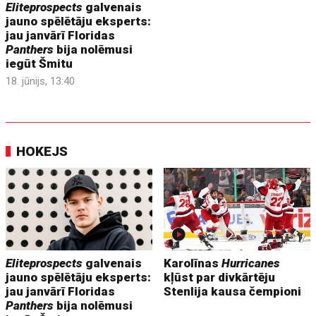
Eliteprospects
galvenais
jauno spēlētāju eksperts:
jau janvārī Floridas
Panthers
bija nolēmusi
iegūt Šmitu
18. jūnijs, 13:40
HOKEJS
Eliteprospects
galvenais
Karolīnas
Hurricanes
jauno spēlētāju eksperts:
kļūst par divkārtēju
jau janvārī Floridas
Stenlija kausa čempioni
Panthers
bija nolēmusi