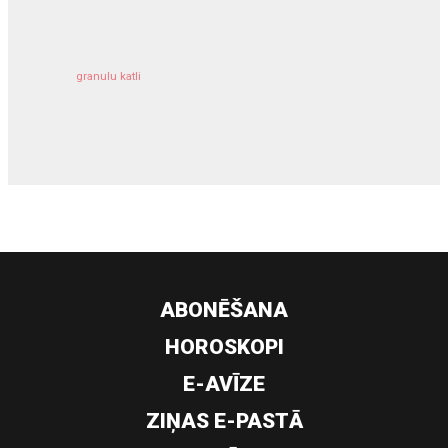
granulu katli
siltumsūknis
ABONĒŠANA
HOROSKOPI
E-AVĪZE
ZIŅAS E-PASTĀ