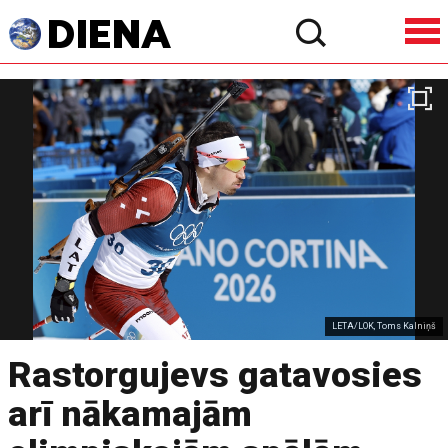
LETA/LOK, Toms Kalniņš
Rastorgujevs gatavosies
arī nākamajām