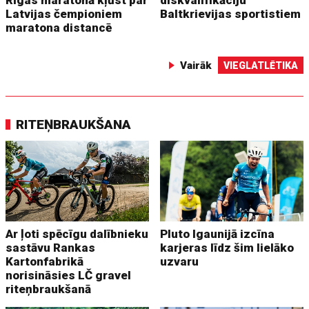
Rīgas maratonā kļūst par
diskvalifikāciju
Latvijas čempioniem
Baltkrievijas sportistiem
maratona distancē
Vairāk
VIEGLATLĒTIKA
RITEŅBRAUKŠANA
Ar ļoti spēcīgu dalībnieku
Pluto Igaunijā izcīna
sastāvu Rankas
karjeras līdz šim lielāko
Kartonfabrikā
uzvaru
norisināsies LČ gravel
riteņbraukšanā