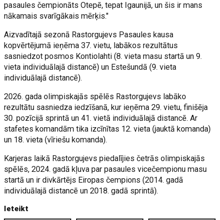
pasaules čempionāts Otepē, tepat Igaunijā, un šis ir mans
nākamais svarīgākais mērķis."
Aizvadītajā sezonā Rastorgujevs Pasaules kausa
kopvērtējumā ieņēma 37. vietu, labākos rezultātus
sasniedzot posmos Kontiolahti (8. vieta masu startā un 9.
vieta individuālajā distancē) un Estešundā (9. vieta
individuālajā distancē).
2026. gada olimpiskajās spēlēs Rastorgujevs labāko
rezultātu sasniedza iedzīšanā, kur ieņēma 29. vietu, finišēja
30. pozīcijā sprintā un 41. vietā individuālajā distancē. Ar
stafetes komandām tika izcīnītas 12. vieta (jauktā komanda)
un 18. vieta (vīriešu komanda).
Karjeras laikā Rastorgujevs piedalījies četrās olimpiskajās
spēlēs, 2024. gadā kļuva par pasaules vicečempionu masu
startā un ir divkārtējs Eiropas čempions (2014. gadā
individuālajā distancē un 2018. gadā sprintā).
Ieteikt