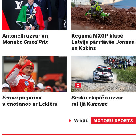
Antonelli uzvar arī
Ķegumā MXGP klasē
Monako
Grand Prix
Latviju pārstāvēs Jonass
un Kokins
Ferrari
pagarina
Sesku ekipāža uzvar
vienošanos ar Leklēru
rallijā
Kurzeme
Vairāk
MOTORU SPORTS