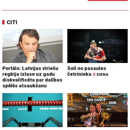
CITI
Portāls: Latvijas vīriešu
Soli no pasaules
regbija izlase uz gadu
četrinieka
©
DIENA
diskvalificēta par dalības
spēlēs atsaukšanu