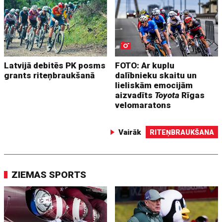
Latvijā debitēs PK posms
FOTO: Ar kuplu
grants riteņbraukšanā
dalībnieku skaitu un
lieliskām emocijām
aizvadīts
Toyota
Rīgas
velomaratons
Vairāk
RITEŅBRAUKŠANA
ZIEMAS SPORTS