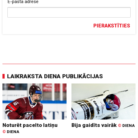
E-pasta adrese
PIERAKSTĪTIES
LAIKRAKSTA DIENA PUBLIKĀCIJAS
Noturēt pacelto latiņu
Bija gaidīts vairāk
©
DIENA
©
DIENA