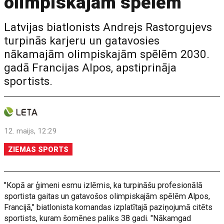
olimpiskajām spēlēm
Latvijas biatlonists Andrejs Rastorgujevs
turpinās karjeru un gatavosies
nākamajām olimpiskajām spēlēm 2030.
gadā Francijas Alpos, apstiprināja
sportists.
12. maijs, 12:29
ZIEMAS SPORTS
"Kopā ar ģimeni esmu izlēmis, ka turpināšu profesionālā
sportista gaitas un gatavošos olimpiskajām spēlēm Alpos,
Francijā," biatlonista komandas izplatītajā paziņojumā citēts
sportists, kuram šomēnes paliks 38 gadi. "Nākamgad