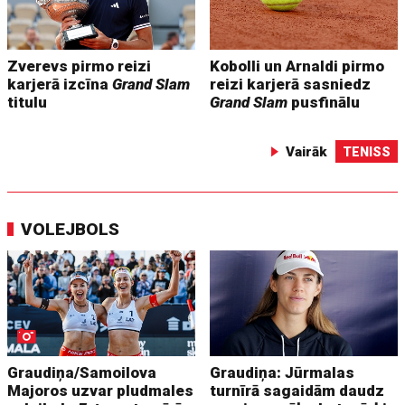
Zverevs pirmo reizi
Kobolli un Arnaldi pirmo
karjerā izcīna
Grand Slam
reizi karjerā sasniedz
titulu
Grand Slam
pusfinālu
Vairāk
TENISS
VOLEJBOLS
Graudiņa/Samoilova
Graudiņa: Jūrmalas
Majoros uzvar pludmales
turnīrā sagaidām daudz