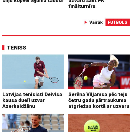
cīņu kopvērtējuma tabulā
uzvaru sākt PK
finālturnīru
Vairāk
FUTBOLS
TENISS
Latvijas tenisisti Deivisa
Serēna Viljamsa pēc teju
kausa duelī uzvar
četru gadu pārtraukuma
Azerbaidžānu
atgriežas kortā ar uzvaru