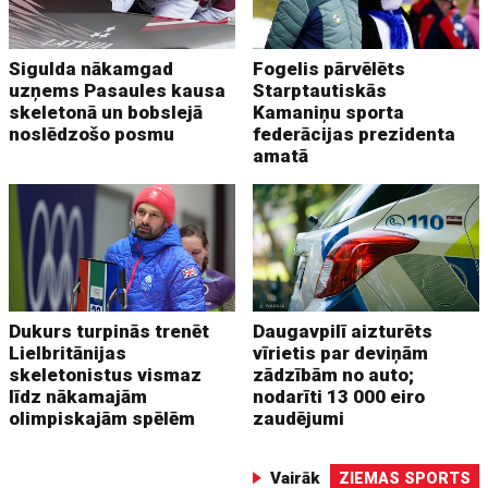
Sigulda nākamgad
Fogelis pārvēlēts
uzņems Pasaules kausa
Starptautiskās
skeletonā un bobslejā
Kamaniņu sporta
noslēdzošo posmu
federācijas prezidenta
amatā
Dukurs turpinās trenēt
Daugavpilī aizturēts
Lielbritānijas
vīrietis par deviņām
skeletonistus vismaz
zādzībām no auto;
līdz nākamajām
nodarīti 13 000 eiro
olimpiskajām spēlēm
zaudējumi
Vairāk
ZIEMAS SPORTS