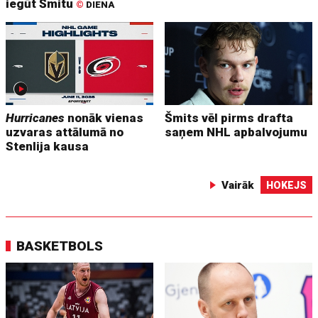
iegūt Šmitu
©
DIENA
Hurricanes
nonāk vienas
Šmits vēl pirms drafta
uzvaras attālumā no
saņem NHL apbalvojumu
Stenlija kausa
Vairāk
HOKEJS
BASKETBOLS