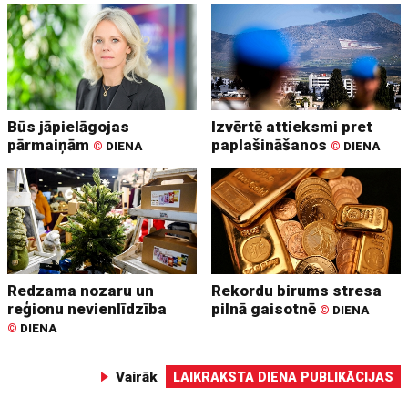
Būs jāpielāgojas
Izvērtē attieksmi pret
pārmaiņām
paplašināšanos
©
DIENA
©
DIENA
Redzama nozaru un
Rekordu birums stresa
reģionu nevienlīdzība
pilnā gaisotnē
©
DIENA
©
DIENA
Vairāk
LAIKRAKSTA DIENA PUBLIKĀCIJAS