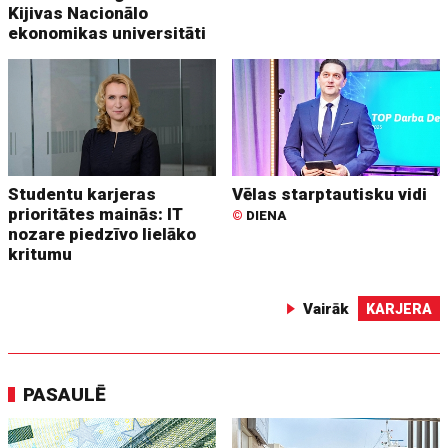
Kijivas Nacionālo
ekonomikas universitāti
Studentu karjeras
Vēlas starptautisku vidi
prioritātes mainās: IT
©
DIENA
nozare piedzīvo lielāko
kritumu
Vairāk
KARJERA
PASAULĒ