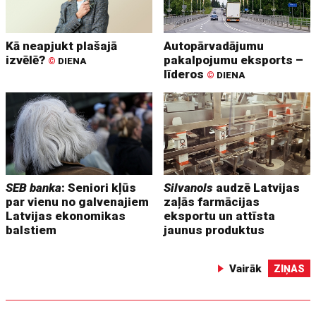
Kā neapjukt plašajā
Autopārvadājumu
izvēlē?
pakalpojumu eksports –
©
DIENA
līderos
©
DIENA
SEB banka
: Seniori kļūs
Silvanols
audzē Latvijas
par vienu no galvenajiem
zaļās farmācijas
Latvijas ekonomikas
eksportu un attīsta
balstiem
jaunus produktus
Vairāk
ZIŅAS