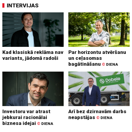
INTERVIJAS
Kad klasiskā reklāma nav
Par horizontu atvēršanu
variants, jādomā radoši
un ceļasomas
bagātināšanu
©
DIENA
Investoru var atrast
Arī bez dzirnavām darbs
jebkurai racionālai
neapstājas
©
DIENA
biznesa idejai
©
DIENA