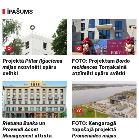
ĪPAŠUMS
Projektā
Pillar Iļģuciema
FOTO: Projektam
Bordo
mājas
nosvinēti spāru
rezidences
Torņakalnā
svētki
atzīmēti spāru svētki
Rietumu Banka
un
FOTO: Ķengaragā
Provendi Asset
topošajā projektā
Management
attīsta
Promenādes mājas