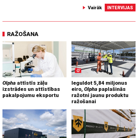
Vairāk
INTERVIJAS
RAŽOŠANA
Olpha
attīstīs zāļu
Ieguldot 5,84 miljonus
izstrādes un attīstības
eiro,
Olpha
paplašinās
pakalpojumu eksportu
ražotni jaunu produktu
ražošanai