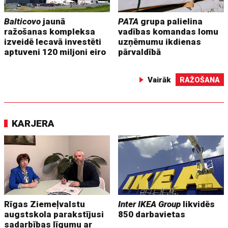
Balticovo
jaunā
PATA
grupa palielina
ražošanas kompleksa
vadības komandas lomu
izveidē Iecavā investēti
uzņēmumu ikdienas
aptuveni 120 miljoni eiro
pārvaldībā
Vairāk
RAŽOŠANA
KARJERA
Rīgas Ziemeļvalstu
Inter IKEA Group
likvidēs
augstskola parakstījusi
850 darbavietas
sadarbības līgumu ar