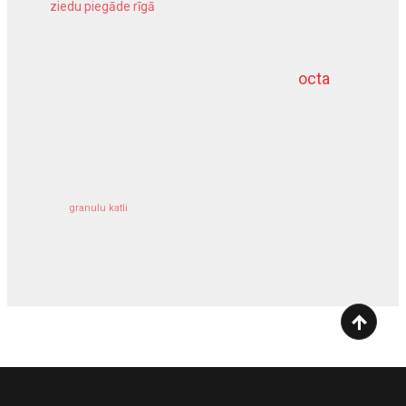
ziedu piegāde rīgā
meliorācijas darbi
octa
dziļurbums
kravu apdrošināšana
granulu katli
siltumsūknis