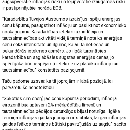
augšupvērstie inflācijas riski un lejupvērstie izaugsmes riski
ir pastiprinājušie, norāda ECB.
"Karadarbība Tuvajos Austrumos izraisījusi spēju enerģijas
cenu kāpumu, paaugstinot inflāciju un pasliktinot ekonomisko
noskaņojumu. Karadarbības ietekmi uz inflāciju un
tautsaimniecības aktivitāti vidējā termiņā noteiks enerģijas
cenu šoka intensitāte un ilgums, kā arī tā netiešās un
sekundārās ietekmes apmērs. Jo ilgāk turpināsies
karadarbība un saglabāsies augstas enerģijas cenas, jo
spēcīgāka būs iespējamā ietekme uz plašāku inflāciju un
tautsaimniecību," konstatēts paziņojumā.
Taču padome uzsver, ka tā joprojām ir labā pozīcijā, lai
pārvarētu šo nenoteiktību.
"Sākoties šim enerģijas cenu kāpuma periodam, inflācija
eirozonā bija aptuveni 2% mērķrādītāja līmenī, un
tautsaimniecība pēdējos ceturkšņos bijusi noturīga. Ilgāka
termiņa inflācijas gaidas joprojām ir stabilas, lai gan inflācijas
gaidas īsākos termiņos būtiski pavirzījušās uz augšu," sacīts