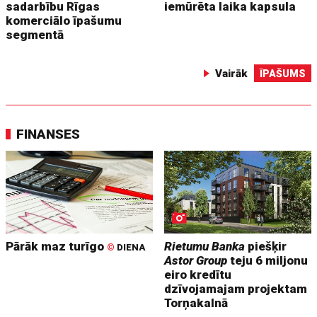
sadarbību Rīgas
iemūrēta laika kapsula
komerciālo īpašumu
segmentā
Vairāk
ĪPAŠUMS
FINANSES
Pārāk maz turīgo
Rietumu Banka
piešķir
©
DIENA
Astor Group
teju 6 miljonu
eiro kredītu
dzīvojamajam projektam
Torņakalnā