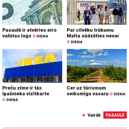
Pasaulē ir atvēries eiro
Par cilvēku trūkumu
valūtas logs
Malta sūdzēties nevar
©
DIENA
©
DIENA
Preču zīme ir tās
Cer uz tūrismam
īpašnieka vizītkarte
veiksmīgu vasaru
©
DIENA
©
DIENA
Vairāk
PASAULĒ