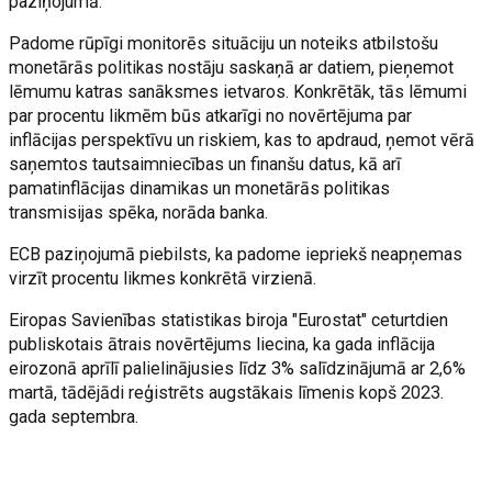
paziņojumā.
Padome rūpīgi monitorēs situāciju un noteiks atbilstošu
monetārās politikas nostāju saskaņā ar datiem, pieņemot
lēmumu katras sanāksmes ietvaros. Konkrētāk, tās lēmumi
par procentu likmēm būs atkarīgi no novērtējuma par
inflācijas perspektīvu un riskiem, kas to apdraud, ņemot vērā
saņemtos tautsaimniecības un finanšu datus, kā arī
pamatinflācijas dinamikas un monetārās politikas
transmisijas spēka, norāda banka.
ECB paziņojumā piebilsts, ka padome iepriekš neapņemas
virzīt procentu likmes konkrētā virzienā.
Eiropas Savienības statistikas biroja "Eurostat" ceturtdien
publiskotais ātrais novērtējums liecina, ka gada inflācija
eirozonā aprīlī palielinājusies līdz 3% salīdzinājumā ar 2,6%
martā, tādējādi reģistrēts augstākais līmenis kopš 2023.
gada septembra.