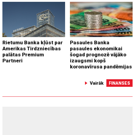
Rietumu Banka kļūst par
Pasaules Banka
Amerikas Tirdzniecības
pasaules ekonomikai
palātas Premium
šogad prognozē vājāko
Partneri
izaugsmi kopš
koronavīrusa pandēmijas
Vairāk
FINANSES