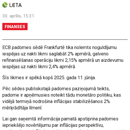
30. aprīlis, 15:31
FINANSES
ECB padomes sēdē Frankfurtē tika nolemts noguldījumu
iespējas uz nakti likmi saglabāt 2% apmērā, galveno
refinansēšanas operāciju likmi 2,15% apmērā un aizdevumu
iespējas uz nakti likmi 2,4% apmērā.
Šīs likmes ir spēkā kopš 2025. gada 11. jūnija.
Pēc sēdes publiskotajā padomes paziņojumā teikts,
padome ir apņēmusies noteikt tādu monetāro politiku, kas
vidējā termiņā nodrošina inflācijas stabilizēšanos 2%
mērķrādītāja līmenī.
Lai gan saņemtā informācija pamatā apstiprina padomes
iepriekšējo novērtējumu par inflācijas perspektīvu,