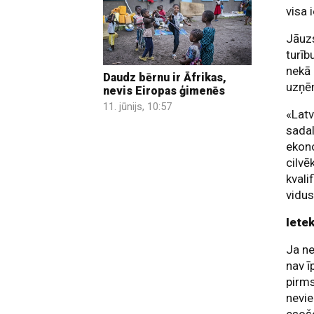
visa 
Jāuzs
turīb
nekā 
Daudz bērnu ir Āfrikas,
uzņē
nevis Eiropas ģimenēs
11. jūnijs, 10:57
«Latv
sadal
ekono
cilvē
kvali
vidus
Iete
Ja ne
nav ī
pirms
nevie