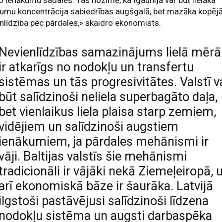
 ienākumu sadales. Tas nozīmē, ka Igaunijā var būt lielāka
umu koncentrācija sabiedrības augšgalā, bet mazāka kopēj
nlīdzība pēc pārdales,» skaidro ekonomists.
Nevienlīdzības samazinājums lielā mērā
ir atkarīgs no nodokļu un transfertu
sistēmas un tās progresivitātes. Valstī v
būt salīdzinoši neliela superbagāto daļa,
bet vienlaikus liela plaisa starp zemiem,
vidējiem un salīdzinoši augstiem
ienākumiem, ja pārdales mehānismi ir
vāji. Baltijas valstīs šie mehānismi
tradicionāli ir vājāki nekā Ziemeļeiropā, 
arī ekonomiskā bāze ir šaurāka. Latvijā
ilgstoši pastāvējusi salīdzinoši līdzena
nodokļu sistēma un augsti darbaspēka