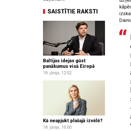
uzņēm
kāpēc
SAISTĪTIE RAKSTI
izska
Daini
Baltijas idejas gūst
panākumus visā Eiropā
18. jūnijs, 12:02
Kā neapjukt plašajā izvēlē?
18. jūnijs, 10:00