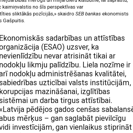
ējdarbības mērogs un miljardieru klātbūtne, lai saprastu,
 kaimiņvalstis no šīs perspektīvas var
tīties sliktākās pozīcijās,» skaidro
SEB bankas
ekonomists
s Gašpuitis.
Ekonomiskās sadarbības un attīstības
organizācija (ESAO) uzsver, ka
nevienlīdzību nevar atrisināt tikai ar
nodokļu likmju palīdzību. Liela nozīme ir
arī nodokļu administrēšanas kvalitātei,
sabiedrības uzticībai valsts institūcijām,
korupcijas mazināšanai, izglītības
sistēmai un darba tirgus attīstībai.
«Latvija pēdējos gados cenšas sabalans
abus mērķus – gan saglabāt pievilcīgu
vidi investīcijām, gan vienlaikus stiprināt