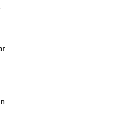
ā
ar
un