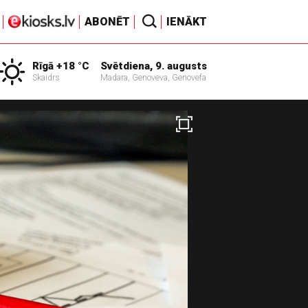
ABONĒT
IENĀKT
Rīgā +18 °C
Svētdiena, 9. augusts
Skaidrs
Madara, Genoveva, Genovefa