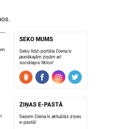
ņos.
SEKO MUMS
iem
Seko līdzi portāla Diena.lv
jaunākajām ziņām arī
sociālajos tīklos!
ZIŅAS E-PASTĀ
n
Saņem Diena.lv aktuālās ziņas
e-pastā!