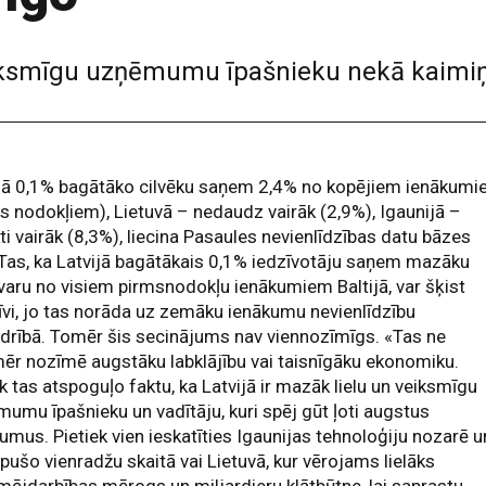
veiksmīgu uzņēmumu īpašnieku nekā kaimi
ijā 0,1% bagātāko cilvēku saņem 2,4% no kopējiem ienākum
s nodokļiem), Lietuvā – nedaudz vairāk (2,9%), Igaunijā –
kti vairāk (8,3%), liecina Pasaules nevienlīdzības datu bāzes
 Tas, ka Latvijā bagātākais 0,1% iedzīvotāju saņem mazāku
varu no visiem pirmsnodokļu ienākumiem Baltijā, var šķist
īvi, jo tas norāda uz zemāku ienākumu nevienlīdzību
drībā. Tomēr šis secinājums nav viennozīmīgs. «Tas ne
ēr nozīmē augstāku labklājību vai taisnīgāku ekonomiku.
k tas atspoguļo faktu, ka Latvijā ir mazāk lielu un veiksmīgu
umu īpašnieku un vadītāju, kuri spēj gūt ļoti augstus
umus. Pietiek vien ieskatīties Igaunijas tehnoloģiju nozarē u
apušo vienradžu skaitā vai Lietuvā, kur vērojams lielāks