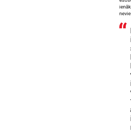
esošo
ienāk
nevie