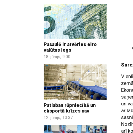
Pasaulē ir atvēries eiro
valūtas logs
18. jūnijs, 9:00
Sare
Vienl
zemāk
Ekono
saņem
un v
Patlaban rūpniecībā un
ar la
eksportā krīzes nav
sasni
12. jūnijs, 10:37
Nozīm
arī k