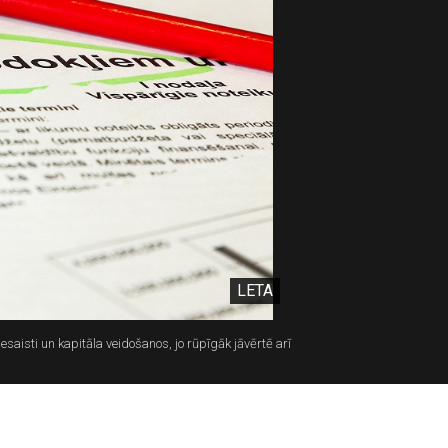
LETA
esaisti un kapitāla veidošanos, jo rūpīgāk jāvērtē arī