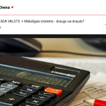
Diena
, TĀDA VALSTS
Mākslīgais intelekts - draugs vai drauds?
6