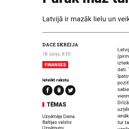
Latvijā ir mazāk lielu un 
DACE SKREIJA
Latv
18. jūnijs, 8:30
(pirm
iztei
FINANSES
dati.
īpats
Ieteikt rakstu
pozit
sabie
vienm
Drīzā
TĒMAS
uzņēm
ienāk
Uzņēmēja Diena
Baltijas valstis
tur t
Uzņēmumi