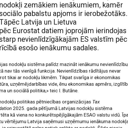
nodokļi zemākiem ienākumiem, kamēr
sociālo pabalstu apjoms ir ierobežotāks.
Tāpēc Latvija un Lietuva
pēc Eurostat datiem joprojām ierindojas
starp nevienlīdzīgākajām ES valstīm pēc
rīcībā esošo ienākumu sadales.
ijas nodokļu sistēma palīdz mazināt ienākumu nevienlīdzību
tā nav tās vienīgā funkcija. Nevienlīdzības rādītājus nevar
rot tikai ar nodokļu likmēm. Tikpat svarīga ir ekonomikas
tūra, uzņēmējdarbības vide, ēnu ekonomikas apmērs, izglītī
ma un sociālā politika,» teic I. Butāne.
odokļu politikas pētniecības organizācijas
Tax
dation
2025. gada pētījumā Latvijas nodokļu sistēma
tēta kā viena no konkurētspējīgākajām ESAO valstu vidū. Īp
tu vērtējumu Latvija saņēmusi uzņēmumu ienākuma nodokļ