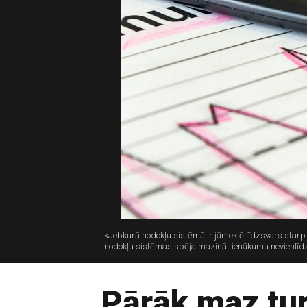
«Jebkurā nodokļu sistēmā ir jāmeklē līdzsvars starp ko
nodokļu sistēmas spēja mazināt ienākumu nevienlīdz
Pārāk maz tu