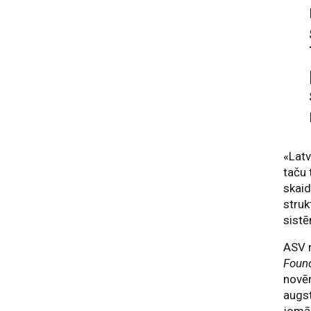
«Latv
taču 
skaid
struk
sistē
ASV n
Foun
novēr
augs