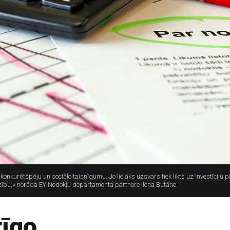
nkurētspēju un sociālo taisnīgumu. Jo lielāks uzsvars tiek likts uz investīciju pi
ību,» norāda EY Nodokļu departamenta partnere Ilona Butāne.
rīgo