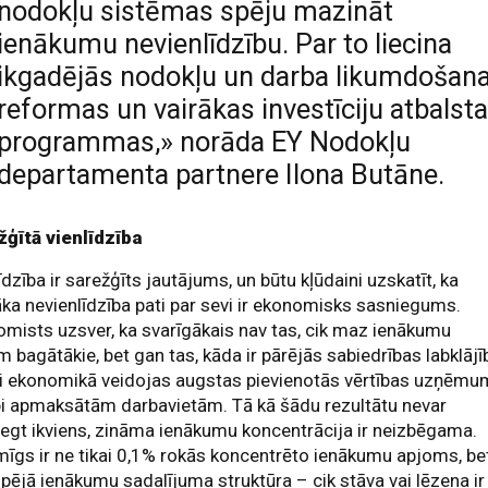
nodokļu sistēmas spēju mazināt
ienākumu nevienlīdzību. Par to liecina
ikgadējās nodokļu un darba likumdošan
reformas un vairākas investīciju atbalst
programmas,» norāda EY Nodokļu
departamenta partnere Ilona Butāne.
žģītā vienlīdzība
īdzība ir sarežģīts jautājums, un būtu kļūdaini uzskatīt, ka
a nevienlīdzība pati par sevi ir ekonomisks sasniegums.
mists uzsver, ka svarīgākais nav tas, cik maz ienākumu
 bagātākie, bet gan tas, kāda ir pārējās sabiedrības labklājī
ai ekonomikā veidojas augstas pievienotās vērtības uzņēmu
bi apmaksātām darbavietām. Tā kā šādu rezultātu nevar
egt ikviens, zināma ienākumu koncentrācija ir neizbēgama.
īgs ir ne tikai 0,1% rokās koncentrēto ienākumu apjoms, be
opējā ienākumu sadalījuma struktūra – cik stāva vai lēzena ir