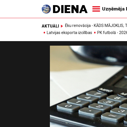
Uzņēmēja 
Ēku renovācija - KĀDS MĀJOKLIS
AKTUĀLI
Latvijas eksporta izcilības
PK futbolā - 202