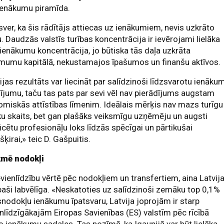
ienākumu piramīda.
ver, ka šis rādītājs attiecas uz ienākumiem, nevis uzkrāto
u. Daudzās valstīs turības koncentrācija ir ievērojami lielāka
ienākumu koncentrācija, jo būtiska tās daļa uzkrāta
mumu kapitālā, nekustamajos īpašumos un finanšu aktīvos.
ijas rezultāts var liecināt par salīdzinoši līdzsvarotu ienāku
ījumu, taču tas pats par sevi vēl nav pierādījums augstam
miskās attīstības līmenim. Ideālais mērķis nav mazs turīgu
ku skaits, bet gan plašāks veiksmīgu uzņēmēju un augsti
ficētu profesionāļu loks līdzās spēcīgai un pārtikušai
šķirai,» teic D. Gašpuitis.
kmē nodokļi
vienlīdzību vērtē pēc nodokļiem un transfertiem, aina Latvija
paši labvēlīga. «Neskatoties uz salīdzinoši zemāku top 0,1%
nodokļu ienākumu īpatsvaru, Latvija joprojām ir starp
nlīdzīgākajām Eiropas Savienības (ES) valstīm pēc rīcībā