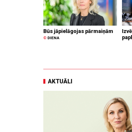
Būs jāpielāgojas pārmaiņām
Izvē
pap
©
DIENA
AKTUĀLI