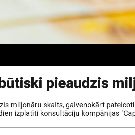
būtiski pieaudzis mil
is miljonāru skaits, galvenokārt pateicot
ien izplatīti konsultāciju kompānijas "Cap