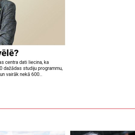
vēlē?
 centra dati liecina, ka
00 dažādas studiju programmu,
n vairāk nekā 600...