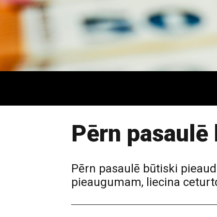
Pērn pasaulē 
Pērn pasaulē būtiski pieaudz
pieaugumam, liecina ceturtd