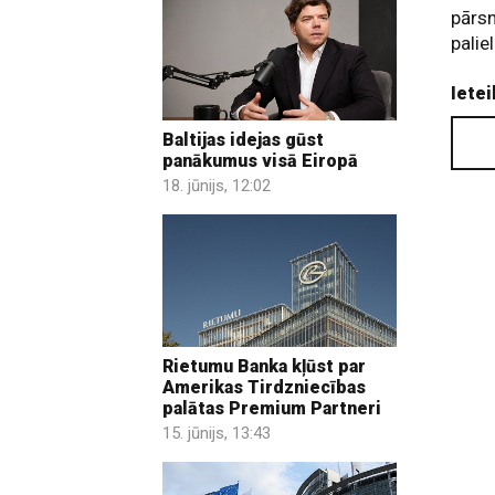
pārsn
palie
Ietei
Baltijas idejas gūst
panākumus visā Eiropā
18. jūnijs, 12:02
Rietumu Banka kļūst par
Amerikas Tirdzniecības
palātas Premium Partneri
15. jūnijs, 13:43