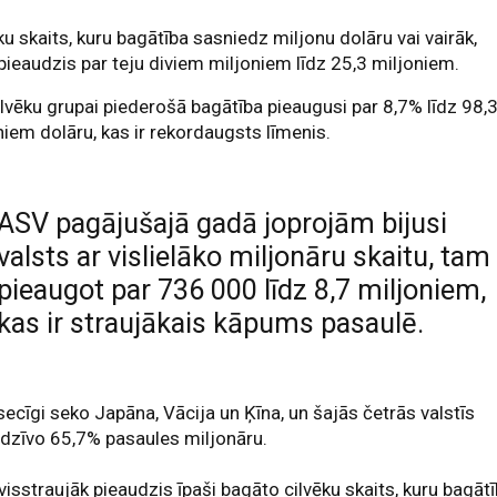
ku skaits, kuru bagātība sasniedz miljonu dolāru vai vairāk,
pieaudzis par teju diviem miljoniem līdz 25,3 miljoniem.
ilvēku grupai piederošā bagātība pieaugusi par 8,7% līdz 98,
oniem dolāru, kas ir rekordaugsts līmenis.
ASV pagājušajā gadā joprojām bijusi
valsts ar vislielāko miljonāru skaitu, tam
pieaugot par 736 000 līdz 8,7 miljoniem,
kas ir straujākais kāpums pasaulē.
ecīgi seko Japāna, Vācija un Ķīna, un šajās četrās valstīs
dzīvo 65,7% pasaules miljonāru.
visstraujāk pieaudzis īpaši bagāto cilvēku skaits, kuru bagāt