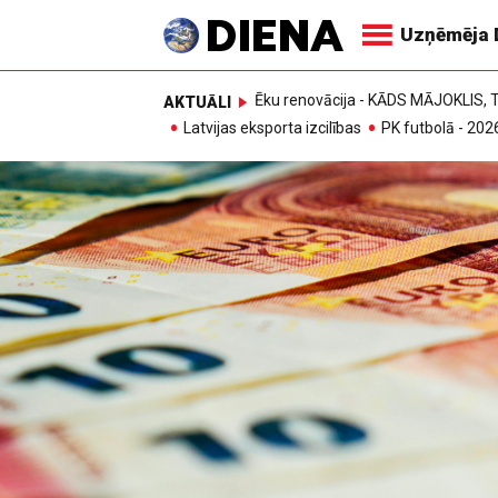
Uzņēmēja 
Ēku renovācija - KĀDS MĀJOKLIS
AKTUĀLI
Latvijas eksporta izcilības
PK futbolā - 202