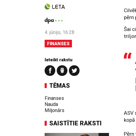
Cilvē
pērn 
Šai c
4. jūnijs, 16:28
trilj
FINANSES
Ieteikt rakstu
TĒMAS
Finanses
Nauda
Miljonārs
ASV s
kopā 
SAISTĪTIE RAKSTI
Pērn 