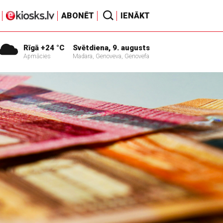
ABONĒT
IENĀKT
Rīgā +24 °C
Svētdiena, 9. augusts
Apmācies
Madara, Genoveva, Genovefa