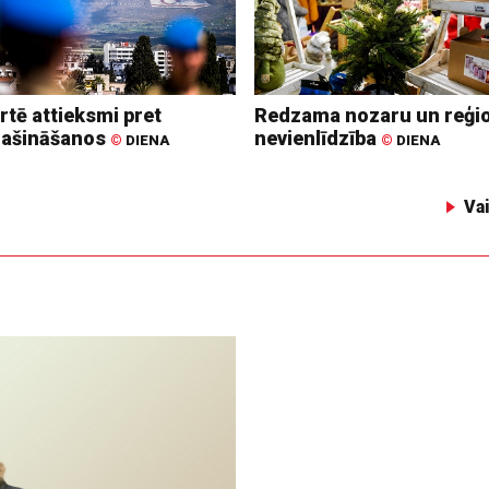
rtē attieksmi pret
Redzama nozaru un reģi
lašināšanos
nevienlīdzība
©
DIENA
©
DIENA
Va