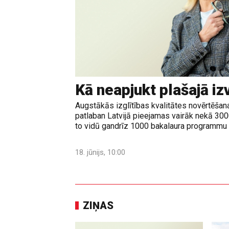
Kā neapjukt plašajā iz
Augstākās izglītības kvalitātes novērtēšanas
patlaban Latvijā pieejamas vairāk nekā 30
to vidū gandrīz 1000 bakalaura programmu u
18. jūnijs, 10:00
ZIŅAS