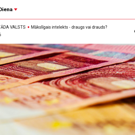
Diena
, TĀDA VALSTS
Mākslīgais intelekts - draugs vai drauds?
6