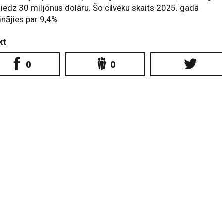
iedz 30 miljonus dolāru. Šo cilvēku skaits 2025. gadā
linājies par 9,4%.
kt
0
0