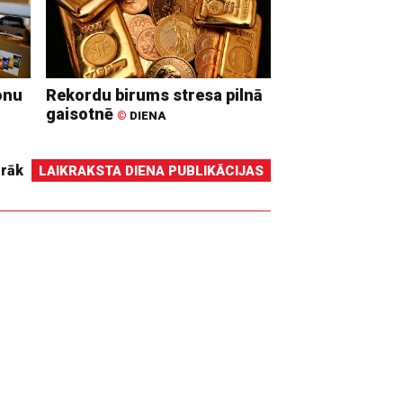
onu
Rekordu birums stresa pilnā
gaisotnē
©
DIENA
irāk
LAIKRAKSTA DIENA PUBLIKĀCIJAS