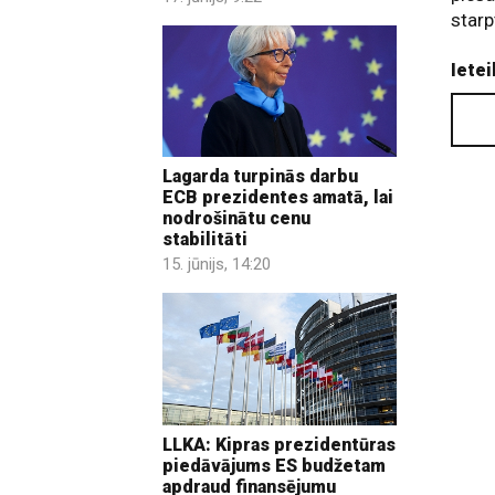
starp
Ietei
Lagarda turpinās darbu
ECB prezidentes amatā, lai
nodrošinātu cenu
stabilitāti
15. jūnijs, 14:20
LLKA: Kipras prezidentūras
piedāvājums ES budžetam
apdraud finansējumu