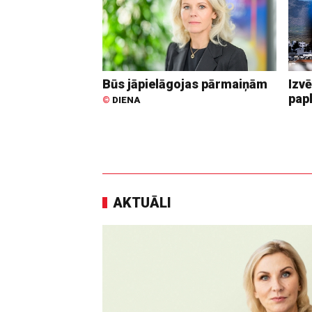
Būs jāpielāgojas pārmaiņām
Izvē
pap
©
DIENA
AKTUĀLI