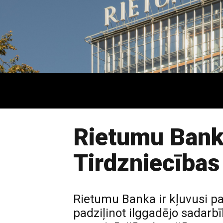
Rietumu Bank
Tirdzniecības
Rietumu Banka ir kļuvusi p
padziļinot ilggadējo sadarb