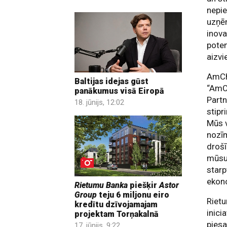
nepie
uzņēm
inova
poten
aizvi
AmCha
Baltijas idejas gūst
“AmC
panākumus visā Eiropā
Partn
18. jūnijs, 12:02
stipr
Mūs v
nozīm
drošī
mūsu
starp
ekono
Rietumu Banka
piešķir
Astor
Group
teju 6 miljonu eiro
Riet
kredītu dzīvojamajam
inici
projektam Torņakalnā
piesa
17. jūnijs, 9:22