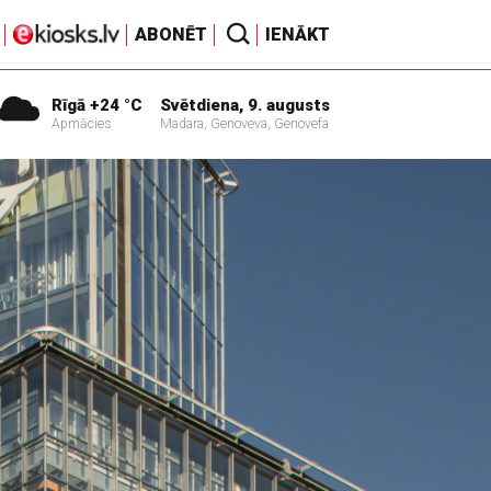
ABONĒT
IENĀKT
Rīgā +24 °C
Svētdiena, 9. augusts
Apmācies
Madara, Genoveva, Genovefa