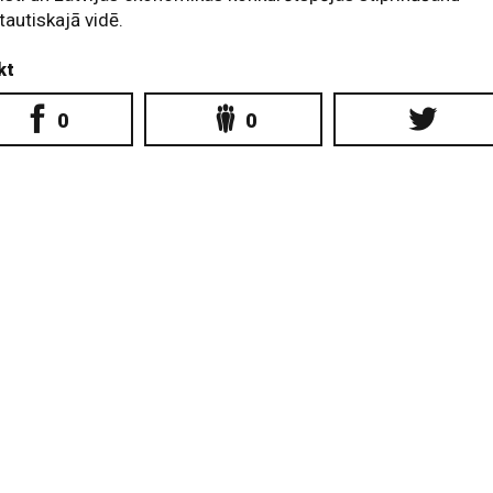
tautiskajā vidē.
kt
0
0