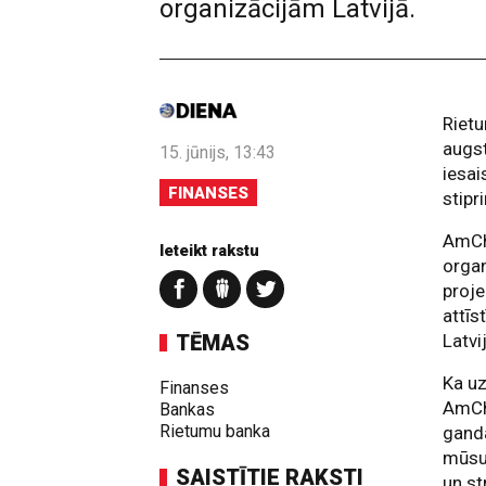
organizācijām Latvijā.
Riet
augst
15. jūnijs, 13:43
iesai
FINANSES
stipr
AmCh
Ieteikt rakstu
organ
proje
attīs
TĒMAS
Latvi
Ka uz
Finanses
AmCh
Bankas
Rietumu banka
ganda
mūsu 
SAISTĪTIE RAKSTI
un st