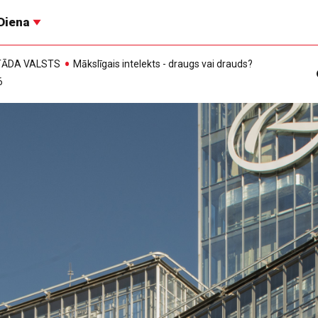
Diena
, TĀDA VALSTS
Mākslīgais intelekts - draugs vai drauds?
6