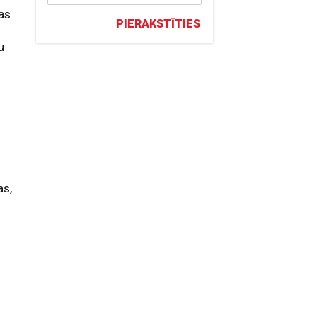
jas
PIERAKSTĪTIES
u
as,