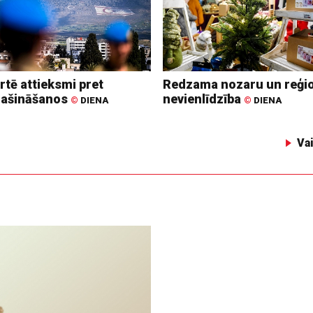
rtē attieksmi pret
Redzama nozaru un reģi
lašināšanos
nevienlīdzība
©
DIENA
©
DIENA
Va