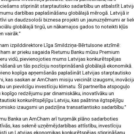
ciešams stiprināt starptautisko sadarbību un atbalstīt Latvi
umu darbības paplašināšanu globālajā mērogā. Latvijā ir
tīvi un daudzsološi biznesa projekti un jaunuzņēmumi ar liel
ciālu globālajā tirgū, un nākamajos gados to noteikti kļūs
en vairāk.”
m izpilddirektore Līga Smildziņa-Bērtulsone atzīmē:
ham ar prieku sagaida Rietumu Banku mūsu Premium
eru vidū, pievienojoties mums Latvijas konkurētspējas
ināšanā un tās pozīciju nostiprināšanā globālajā ekonomikā.
ieno kopīga apņemšanās paplašināt Latvijas starptautisko
i, kas saskan ar AmCham misiju veicināt izaugsmi, inovācij
bu un pievilcīgu investīciju klimatu. Šī partnerība atspoguļo
 kopīgo redzējumu par dinamiskāku, inovatīvāku un
tautiski konkurētspējīgu Latviju, kas paātrina ilgtspējīgu
misko izaugsmi un padziļina transatlantisko sadarbību.”
umu Banka un AmCham arī turpmāk plāno sadarboties
atīvās, kas sekmē uzņēmējdarbības attīstību, investīciju
isti un Latvijas ekonomikas konkurētspējas stiprināšanu