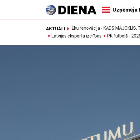
Uzņēmēja 
Ēku renovācija - KĀDS MĀJOKLIS
AKTUĀLI
Latvijas eksporta izcilības
PK futbolā - 202