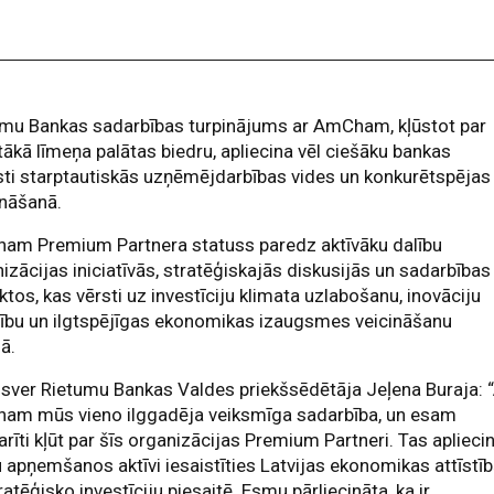
umu Bankas sadarbības turpinājums ar AmCham, kļūstot par
ākā līmeņa palātas biedru, apliecina vēl ciešāku bankas
sti starptautiskās uzņēmējdarbības vides un konkurētspējas
ināšanā.
am Premium Partnera statuss paredz aktīvāku dalību
izācijas iniciatīvās, stratēģiskajās diskusijās un sadarbības
ktos, kas vērsti uz investīciju klimata uzlabošanu, inovāciju
tību un ilgtspējīgas ekonomikas izaugsmes veicināšanu
jā.
sver Rietumu Bankas Valdes priekšsēdētāja Jeļena Buraja: 
am mūs vieno ilggadēja veiksmīga sadarbība, un esam
rīti kļūt par šīs organizācijas Premium Partneri. Tas aplieci
apņemšanos aktīvi iesaistīties Latvijas ekonomikas attīstī
ratēģisko investīciju piesaitē. Esmu pārliecināta, ka ir