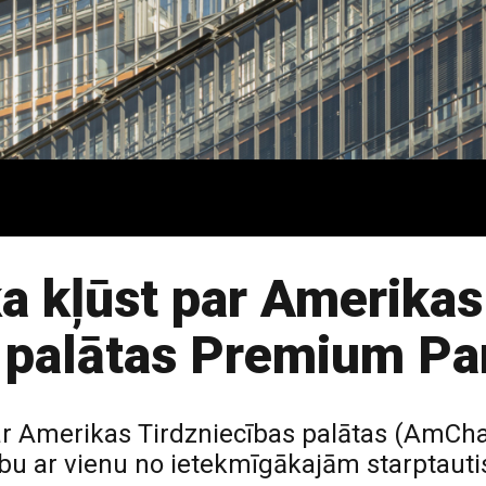
a kļūst par Amerikas
 palātas Premium Pa
ar Amerikas Tirdzniecības palātas (AmCh
ību ar vienu no ietekmīgākajām starptaut