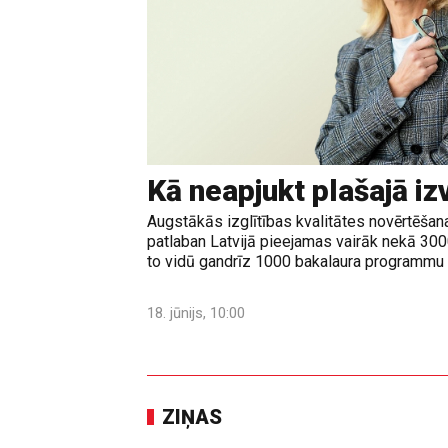
Kā neapjukt plašajā iz
Augstākās izglītības kvalitātes novērtēšanas
patlaban Latvijā pieejamas vairāk nekā 30
to vidū gandrīz 1000 bakalaura programmu u
18. jūnijs, 10:00
ZIŅAS