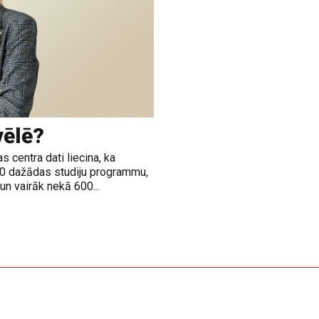
vēlē?
 centra dati liecina, ka
00 dažādas studiju programmu,
n vairāk nekā 600...