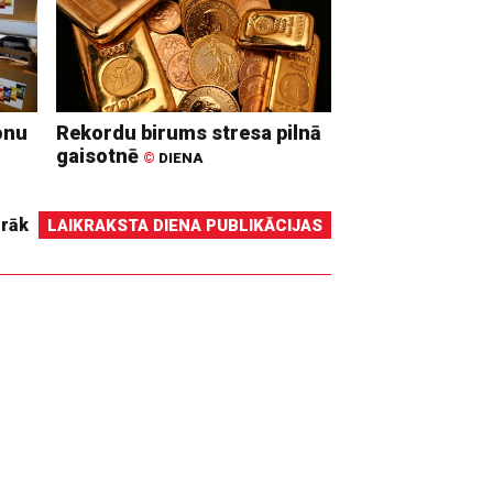
onu
Rekordu birums stresa pilnā
gaisotnē
©
DIENA
irāk
LAIKRAKSTA DIENA PUBLIKĀCIJAS