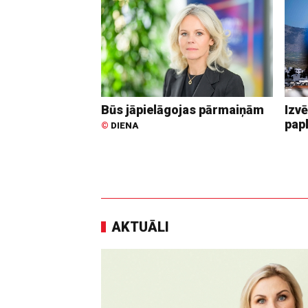
Būs jāpielāgojas pārmaiņām
Izvē
pap
©
DIENA
AKTUĀLI