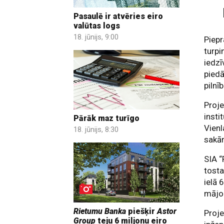
Pasaulē ir atvēries eiro
valūtas logs
18. jūnijs, 9:00
Piepr
turpi
iedzī
piedā
pilnī
Proje
insti
Pārāk maz turīgo
Vienl
18. jūnijs, 8:30
sakār
SIA “
tosta
ielā 
mājok
Rietumu Banka
piešķir
Astor
Proj
Group
teju 6 miljonu eiro