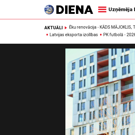
Uzņēmēja 
Ēku renovācija - KĀDS MĀJOKLIS
AKTUĀLI
Latvijas eksporta izcilības
PK futbolā - 202