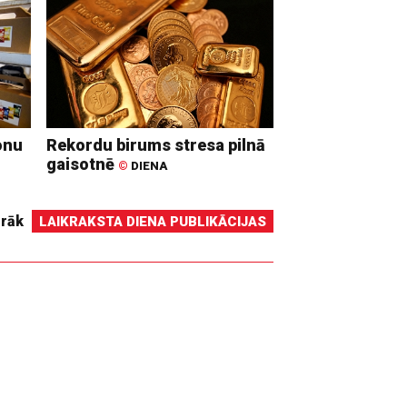
onu
Rekordu birums stresa pilnā
gaisotnē
©
DIENA
irāk
LAIKRAKSTA DIENA PUBLIKĀCIJAS