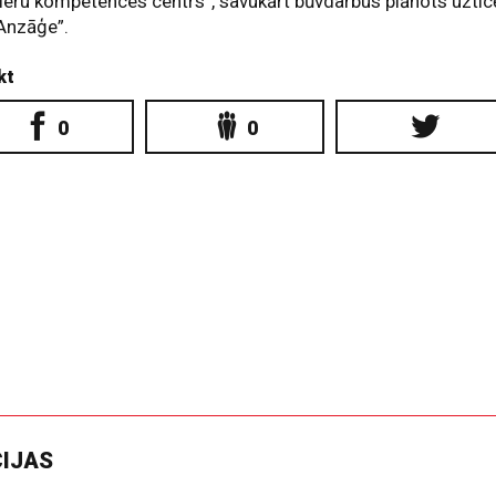
ieru kompetences centrs”, savukārt būvdarbus plānots uztic
Anzāģe”.
kt
0
0
CIJAS