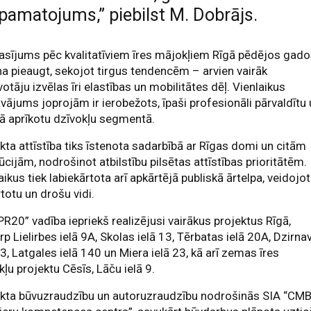
pamatojums,” piebilst M. Dobrājs.
asījums pēc kvalitatīviem īres mājokļiem Rīgā pēdējos gad
na pieaugt, sekojot tirgus tendencēm – arvien vairāk
votāju izvēlas īri elastības un mobilitātes dēļ. Vienlaikus
vājums joprojām ir ierobežots, īpaši profesionāli pārvaldītu
bā aprīkotu dzīvokļu segmentā.
kta attīstība tiks īstenota sadarbībā ar Rīgas domi un citām
tūcijām, nodrošinot atbilstību pilsētas attīstības prioritātēm.
aikus tiek labiekārtota arī apkārtējā publiskā ārtelpa, veidojot
totu un drošu vidi.
PR20” vadība iepriekš realizējusi vairākus projektus Rīgā,
rp Lielirbes ielā 9A, Skolas ielā 13, Tērbatas ielā 20A, Dzirna
63, Latgales ielā 140 un Miera ielā 23, kā arī zemas īres
ļu projektu Cēsīs, Lāču ielā 9.
ekta būvuzraudzību un autoruzraudzību nodrošinās SIA “CM