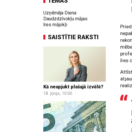
TĒMAS
Uzņēmēja Diena
Daudzdzīvokļu mājas
īres mājokļi
Pried
nepab
SAISTĪTIE RAKSTI
rekon
mēbel
prof
īres 
Attīs
atjau
reali
Kā neapjukt plašajā izvēlē?
18. jūnijs, 10:00