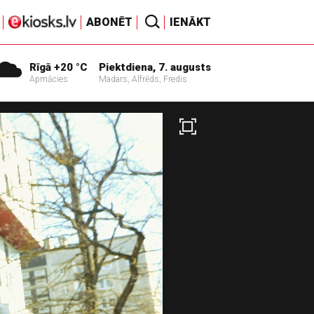
ABONĒT
IENĀKT
Rīgā +20 °C
Piektdiena, 7. augusts
Apmācies
Madars, Alfrēds, Fredis