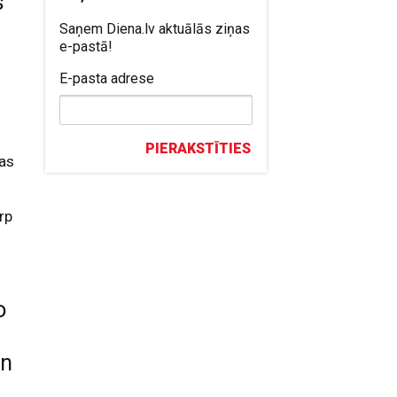
s
Saņem Diena.lv aktuālās ziņas
e-pastā!
E-pasta adrese
PIERAKSTĪTIES
gas
rp
o
an