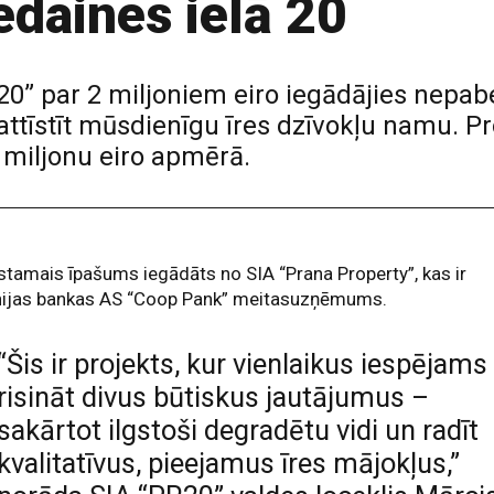
edaines ielā 20
0” par 2 miljoniem eiro iegādājies nepabe
 attīstīt mūsdienīgu īres dzīvokļu namu. Pr
 miljonu eiro apmērā.
tamais īpašums iegādāts no SIA “Prana Property”, kas ir
nijas bankas AS “Coop Pank” meitasuzņēmums.
“Šis ir projekts, kur vienlaikus iespējams
risināt divus būtiskus jautājumus –
sakārtot ilgstoši degradētu vidi un radīt
kvalitatīvus, pieejamus īres mājokļus,”