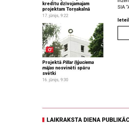
inžen
kredītu dzīvojamajam
SIA “
projektam Torņakalnā
17. jūnijs, 9:22
Ietei
Projektā
Pillar Iļģuciema
mājas
nosvinēti spāru
svētki
16. jūnijs, 9:30
LAIKRAKSTA DIENA PUBLIKĀ