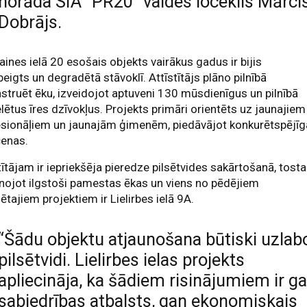
norāda SIA “PR20” valdes loceklis Mārci
Dobrājs.
aines ielā 20 esošais objekts vairākus gadus ir bijis
eigts un degradētā stāvoklī. Attīstītājs plāno pilnībā
struēt ēku, izveidojot aptuveni 130 mūsdienīgus un pilnībā
ētus īres dzīvokļus. Projekts primāri orientēts uz jaunajiem
esionāļiem un jaunajām ģimenēm, piedāvājot konkurētspējī
cenas.
tītājam ir iepriekšēja pieredze pilsētvides sakārtošanā, tosta
nojot ilgstoši pamestas ēkas un viens no pēdējiem
zētajiem projektiem ir Lielirbes ielā 9A.
“Šādu objektu atjaunošana būtiski uzlab
pilsētvidi. Lielirbes ielas projekts
apliecināja, ka šādiem risinājumiem ir g
sabiedrības atbalsts, gan ekonomiskais