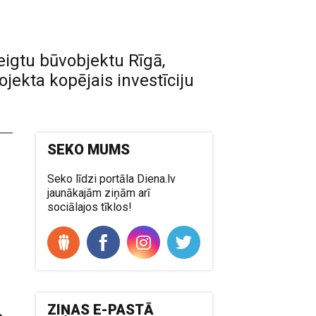
igtu būvobjektu Rīgā,
ojekta kopējais investīciju
SEKO MUMS
Seko līdzi portāla Diena.lv
jaunākajām ziņām arī
sociālajos tīklos!
ZIŅAS E-PASTĀ