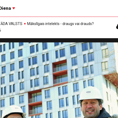
Diena
, TĀDA VALSTS
Mākslīgais intelekts - draugs vai drauds?
6