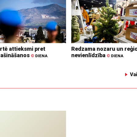
rtē attieksmi pret
Redzama nozaru un reģi
lašināšanos
nevienlīdzība
©
DIENA
©
DIENA
Va