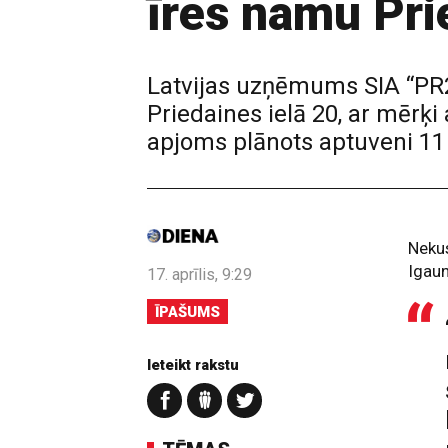
īres namu Pri
Latvijas uzņēmums SIA “PR2
Priedaines ielā 20, ar mērķi
apjoms plānots aptuveni 11
Nekus
Igau
17. aprīlis, 9:29
ĪPAŠUMS
Ieteikt rakstu