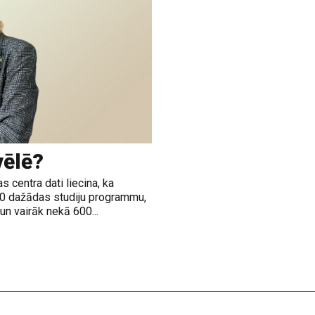
vēlē?
 centra dati liecina, ka
00 dažādas studiju programmu,
n vairāk nekā 600...