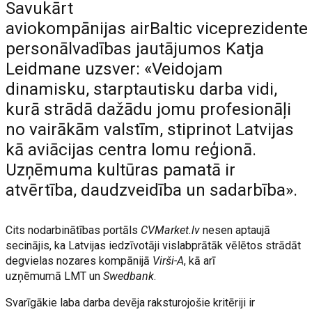
Savukārt
aviokompānijas airBaltic viceprezidente
personālvadības jautājumos Katja
Leidmane uzsver: «Veidojam
dinamisku, starptautisku darba vidi,
kurā strādā dažādu jomu profesionāļi
no vairākām valstīm, stiprinot Latvijas
kā aviācijas centra lomu reģionā.
Uzņēmuma kultūras pamatā ir
atvērtība, daudzveidība un sadarbība».
Cits nodarbinātības portāls
CVMarket.lv
nesen aptaujā
secinājis, ka Latvijas iedzīvotāji vislabprātāk vēlētos strādāt
degvielas nozares kompānijā
Virši-A
, kā arī
uzņēmumā LMT un
Swedbank
.
Svarīgākie laba darba devēja raksturojošie kritēriji ir