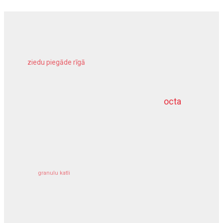
ziedu piegāde rīgā
meliorācijas darbi
octa
dziļurbums
kravu apdrošināšana
granulu katli
siltumsūknis