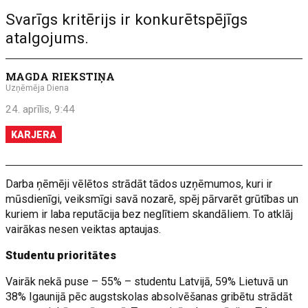
Svarīgs kritērijs ir konkurētspējīgs
atalgojums.
MAGDA RIEKSTIŅA
Uzņēmēja Diena
24. aprīlis, 9:44
KARJERA
Darba ņēmēji vēlētos strādāt tādos uzņēmumos, kuri ir
mūsdienīgi, veiksmīgi savā nozarē, spēj pārvarēt grūtības un
kuriem ir laba reputācija bez neglītiem skandāliem. To atklāj
vairākas nesen veiktas aptaujas.
Studentu prioritātes
Vairāk nekā puse – 55% – studentu Latvijā, 59% Lietuvā un
38% Igaunijā pēc augstskolas absolvēšanas gribētu strādāt