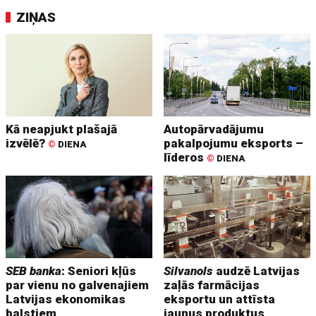
ZIŅAS
Kā neapjukt plašajā
Autopārvadājumu
izvēlē?
pakalpojumu eksports –
©
DIENA
līderos
©
DIENA
SEB banka
: Seniori kļūs
Silvanols
audzē Latvijas
par vienu no galvenajiem
zaļās farmācijas
Latvijas ekonomikas
eksportu un attīsta
balstiem
jaunus produktus