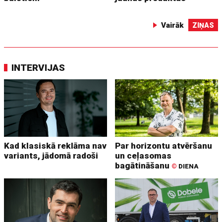
Vairāk
ZIŅAS
INTERVIJAS
Kad klasiskā reklāma nav
Par horizontu atvēršanu
variants, jādomā radoši
un ceļasomas
bagātināšanu
©
DIENA