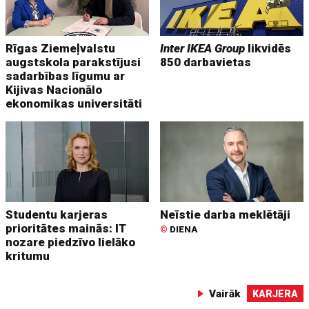
Rīgas Ziemeļvalstu
Inter IKEA Group
likvidēs
augstskola parakstījusi
850 darbavietas
sadarbības līgumu ar
Kijivas Nacionālo
ekonomikas universitāti
Studentu karjeras
Neīstie darba meklētāji
prioritātes mainās: IT
©
DIENA
nozare piedzīvo lielāko
kritumu
Vairāk
KARJERA