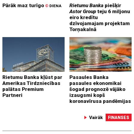
Pārāk maz turīgo
Rietumu Banka
piešķir
©
DIENA
Astor Group
teju 6 miljonu
eiro kredītu
dzīvojamajam projektam
Torņakalnā
Rietumu Banka kļūst par
Pasaules Banka
Amerikas Tirdzniecības
pasaules ekonomikai
palātas Premium
šogad prognozē vājāko
Partneri
izaugsmi kopš
koronavīrusa pandēmijas
Vairāk
FINANSES