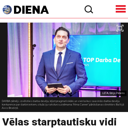
LETA, Edijs Pālens
DARBA ņēmēji, izvēloties darba devēju, kļūst pragmatiskāki, un vienlaikus saasinās darba devēju
konkurence par darbiniekiem, situāciju raksturo uzņēmuma "Alma Career" pārdošanas direktors Baltijā
Aivis Brodiņš.
Vēlas starptautisku vidi