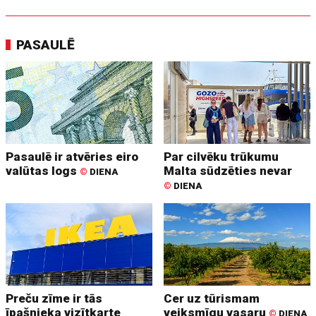
PASAULĒ
Pasaulē ir atvēries eiro
Par cilvēku trūkumu
valūtas logs
Malta sūdzēties nevar
©
DIENA
©
DIENA
Preču zīme ir tās
Cer uz tūrismam
īpašnieka vizītkarte
veiksmīgu vasaru
©
DIENA