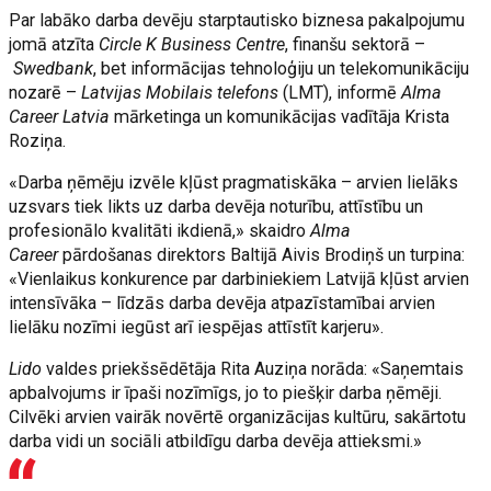
Par labāko darba devēju starptautisko biznesa pakalpojumu
jomā atzīta
Circle K Business Centre
, finanšu sektorā –
Swedbank
, bet informācijas tehnoloģiju un telekomunikāciju
nozarē –
Latvijas Mobilais telefons
(LMT), informē
Alma
Career Latvia
mārketinga un komunikācijas vadītāja Krista
Roziņa.
«Darba ņēmēju izvēle kļūst pragmatiskāka – arvien lielāks
uzsvars tiek likts uz darba devēja noturību, attīstību un
profesionālo kvalitāti ikdienā,» skaidro
Alma
Career
pārdošanas direktors Baltijā Aivis Brodiņš un turpina:
«Vienlaikus konkurence par darbiniekiem Latvijā kļūst arvien
intensīvāka – līdzās darba devēja atpazīstamībai arvien
lielāku nozīmi iegūst arī iespējas attīstīt karjeru».
Lido
valdes priekšsēdētāja Rita Auziņa norāda: «Saņemtais
apbalvojums ir īpaši nozīmīgs, jo to piešķir darba ņēmēji.
Cilvēki arvien vairāk novērtē organizācijas kultūru, sakārtotu
darba vidi un sociāli atbildīgu darba devēja attieksmi.»