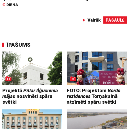
©
DIENA
Vairāk
PASAULĒ
ĪPAŠUMS
Projektā
Pillar Iļģuciema
FOTO: Projektam
Bordo
mājas
nosvinēti spāru
rezidences
Torņakalnā
svētki
atzīmēti spāru svētki