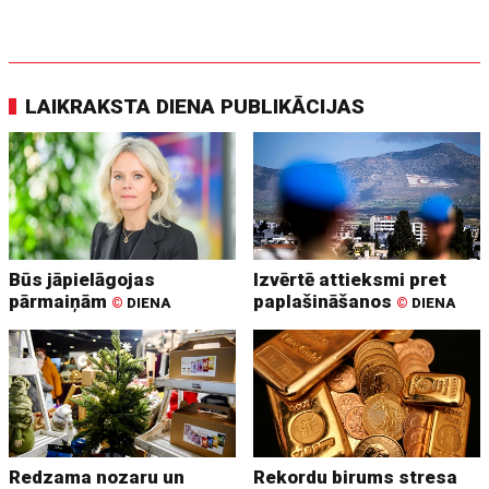
LAIKRAKSTA DIENA PUBLIKĀCIJAS
Būs jāpielāgojas
Izvērtē attieksmi pret
pārmaiņām
paplašināšanos
©
DIENA
©
DIENA
Redzama nozaru un
Rekordu birums stresa