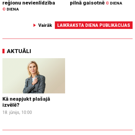
reģionu nevienlīdzība
pilnā gaisotnē
©
DIENA
©
DIENA
Vairāk
LAIKRAKSTA DIENA PUBLIKĀCIJAS
AKTUĀLI
Kā neapjukt plašajā
izvēlē?
18. jūnijs, 10:00