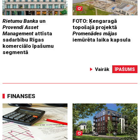
Rietumu Banka
un
FOTO: Ķengaragā
Provendi Asset
topošajā projektā
Management
attīsta
Promenādes mājas
sadarbību Rīgas
iemūrēta laika kapsula
komerciālo īpašumu
segmentā
Vairāk
ĪPAŠUMS
FINANSES