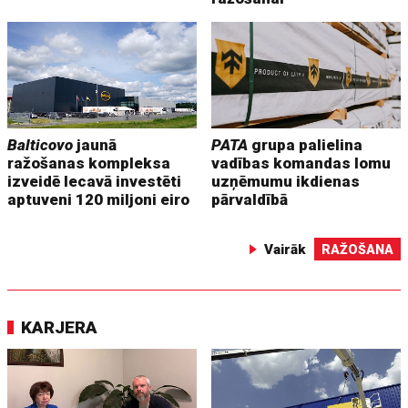
Balticovo
jaunā
PATA
grupa palielina
ražošanas kompleksa
vadības komandas lomu
izveidē Iecavā investēti
uzņēmumu ikdienas
aptuveni 120 miljoni eiro
pārvaldībā
Vairāk
RAŽOŠANA
KARJERA