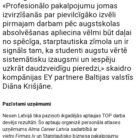
«Profesionālo pakalpojumu jomas
izvirzīšanās par pievilcīgāko izvēli
pirmajam darbam pēc augstskolas
absolvēšanas apliecina vēlmi būt daļai
no spēcīga, starptautiska zīmola un ir
signāls tam, ka studenti augstu vērtē
sistemātisku izaugsmi un iespēju
uzkrāt daudzveidīgu pieredzi,» skaidro
kompānijas EY partnere Baltijas valstīs
Diāna Krišjāne.
Pazīstami uzņēmumi
Nesen Latvijā tika paziņoti ikgadējās aptaujas TOP darba
devējs rezultāti. Šo aptauju organizē personāla atlases
uzņēmums
Alma Career Latvia
sadarbībā ar
vietni
Firmas.lv
un Starptautisko biznesa pakalpojumu