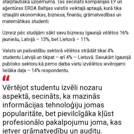
starptautiskā uzņēmumā. Tas secināts kompānijas EY un
aģentūras ERDA Baltijas valstīs veiktajā aptaujā, kurā tika
iztaujāti ekonomikas, biznesa, finanšu, grāmatvedības un
matemātikas studenti.
Uzreiz pēc studijām sākt savu biznesu Igaunijā vēlētos 16%
jauniešu, Latvijā – 13%, bet Lietuvā – 11%.
Valsts un pašvaldību sektorā vēlētos strādāt tikai 4%
studentu Latvijā un tikpat – arī 4% – Lietuvā. Savukārt Igaunijā
publisko sektoru kā pirmo darba vietu izvēlētos ievērojami
lielāka daļa – 14% respondentu.
Vērtējot studentu izvēli nozaru
aspektā, secināts, ka mazinās
informācijas tehnoloģiju jomas
popularitāte, bet pievilcīgāka kļūst
profesionālo pakalpojumu joma, kas
ietver grāmatvedību un auditu.