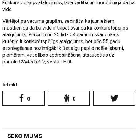
konkurētspējīgs atalgojums, laba vadība un mūsdienīga darba
vide.
Vērtējot pa vecuma grupām, secināts, ka jauniešiem
mūsdienīga darba vide ir tikpat svarīga kā konkurētspējīgs
atalgojums. Vecumā no 25 līdz 54 gadiem svarīgākais
kritērijs ir konkurētspējīgs atalgojums, bet pēc 55 gadu
sasniegšanas nozīmīgāki kļūst algu papildinošie labumi,
piemēram, veselības apdrošināšana, atsaucoties uz
portālu
CVMarket.lv
, vēsta LETA.
Ieteikt
0
0
SEKO MUMS