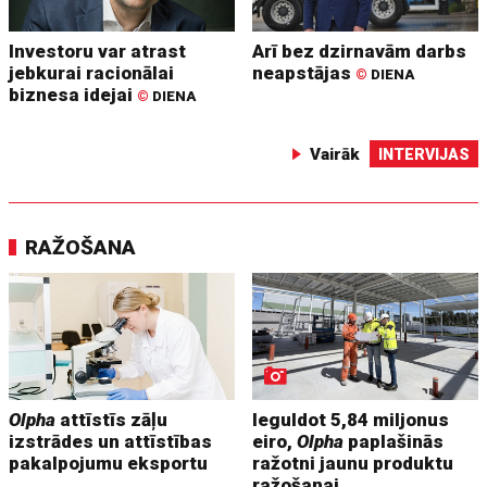
Investoru var atrast
Arī bez dzirnavām darbs
jebkurai racionālai
neapstājas
©
DIENA
biznesa idejai
©
DIENA
Vairāk
INTERVIJAS
RAŽOŠANA
Olpha
attīstīs zāļu
Ieguldot 5,84 miljonus
izstrādes un attīstības
eiro,
Olpha
paplašinās
pakalpojumu eksportu
ražotni jaunu produktu
ražošanai