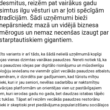
desmitus, reizēm pat vairākus gadu
simtus ilgu vēsturi un ar ļoti spēcīgām
tradīcijām. Šādi uzņēmumi bieži
nepārsniedz mazā un vidējā biznesa
mērogus un nemaz necenšas izaugt par
starptautiskiem gigantiem.
tīts variants ir arī tāds, ka šādā nelielā uzņēmumā kopīgi
jas vienas dzimtas vairākas paaudzes. Nereti notiek tā, ka
s paaudzes idejas par digitālo risinājumu un mūsdienīgu
loģiju ieviešanu ne vienmēr gūst vecākās paaudzes atbalstu
iemēram, ir dzirdēts par gadījumiem, kad tūristu mītņu
ieki, kuri ir jau seniori, nevēlas sadarbību ar naktsmītņu
vācijas platformām un orientējas vien uz pastāvīgajiem
em, kuri ierodas gadu no gada, bet daudzas istabas tāpēc
k tukšas. Tāpat arī reizēm vecākās paaudzes restorānu
ieki ir skeptiski pret piedāvājuma popularizēšanu sociālajos