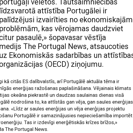
portugāļi vēlētos. Tautsaimniecības
līdzsvarotā attīstība Portugālei ir
palīdzējusi izvairīties no ekonomiskajām
problēmām, kas vērojamas daudzviet
citur pasaulē,» šopavasar vēstīja
medijs The Portugal News, atsaucoties
uz Ekonomiskās sadarbības un attīstība
organizācijas (OECD) ziņojumu.
gi kā citās ES dalībvalstīs, arī Portugālē aktuāla tēma ir
nīgās enerģijas ražošanas paplašināšana. Vējainais klimats
tijas okeāna piekrastē un daudzas saulainas dienas visā
gālē nodrošina to, ka attīstās gan vēja, gan saules enerģija
ana. «Līdz ar saules enerģijas un vēja enerģijas projektu
ošanu Portugālē ir samazinājusies nepieciešamība importēt
roenerģiju. Tas ir izdevīgi enerģētiskās krīzes brīžos,»
da The Portugal News.