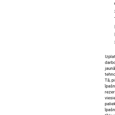
Izpla
darbo
jaunā
tehno
Tā, p
īpašn
rezer
viesi
palie
īpašn