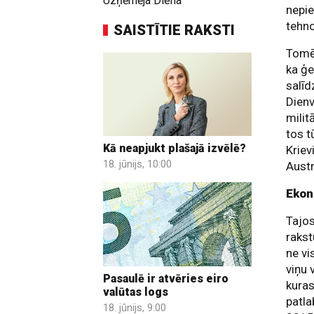
Uzņēmēja Diena
nepie
tehno
SAISTĪTIE RAKSTI
Tomēr
ka ģe
salīd
Dienv
milit
tos t
Kā neapjukt plašajā izvēlē?
Kriev
18. jūnijs, 10:00
Aust
Ekon
Tajos
rakst
ne vi
viņu 
Pasaulē ir atvēries eiro
kuras
valūtas logs
patla
18. jūnijs, 9:00