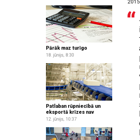
2015
Pārāk maz turīgo
18. jūnijs, 8:30
Patlaban rūpniecībā un
eksportā krīzes nav
12. jūnijs, 10:37