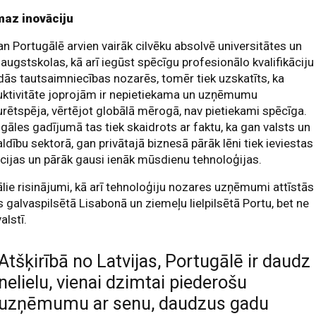
maz inovāciju
an Portugālē arvien vairāk cilvēku absolvē universitātes un
 augstskolas, kā arī iegūst spēcīgu profesionālo kvalifikāciju
ās tautsaimniecības nozarēs, tomēr tiek uzskatīts, ka
uktivitāte joprojām ir nepietiekama un uzņēmumu
rētspēja, vērtējot globālā mērogā, nav pietiekami spēcīga.
gāles gadījumā tas tiek skaidrots ar faktu, ka gan valsts un
ldību sektorā, gan privātajā biznesā pārāk lēni tiek ieviestas
cijas un pārāk gausi ienāk mūsdienu tehnoloģijas.
ālie risinājumi, kā arī tehnoloģiju nozares uzņēmumi attīstās
s galvaspilsētā Lisabonā un ziemeļu lielpilsētā Portu, bet ne
alstī.
Atšķirībā no Latvijas, Portugālē ir daudz
nelielu, vienai dzimtai piederošu
uzņēmumu ar senu, daudzus gadu