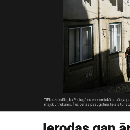
TIEK uzskatīts, ka Portugāles ekonomiskā situācija 
mājokļu trūkums. Īres cenas paaugstina lielais tūristu
Ierodas gan ār