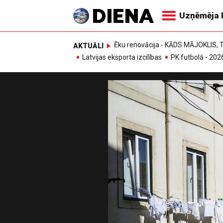
Uzņēmēja 
Ēku renovācija - KĀDS MĀJOKLIS
AKTUĀLI
Latvijas eksporta izcilības
PK futbolā - 202