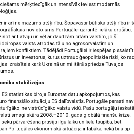
ciešams mērķtiecīgāk un intensīvāk ieviest modernās
loģijas.
 ir arī ne mazums atšķirību. Šopavasar būtiska atšķirība ir t
ogrāfiskais novietojums Portugālei garantē lielāku drošību,
zinot ar Latviju un vēl ar daudzām citām valstīm, jo šī
ideiropas valsts atrodas tālu no agresorvalstīm un
ārajiem konfliktiem. Tādējādi Portugālei ir iespējas piesaistīt
ūristus un investorus, kurus uztrauc ģeopolitiskie riski, ko ra
ijas izraisītais karš Ukrainā un militārā spriedze Tuvajos
rumos.
omika stabilizējas
 ES statistikas biroja Eurostat datu apkopojumos, kas
uro finansiālo situāciju ES dalībvalstīs, Portugāle parasti nav
sturīgāko, ne vistrūcīgāko valstu vidū. Pašu portugāļu ieskat
valsti smagi skāra 2008.–2010. gada globālā finanšu krīze,
 seku pārvarēšana prasīja ilgu laiku un lielu taupību, bet
ban Portugāles ekonomiskā situācija ir labāka, nekā bija ap