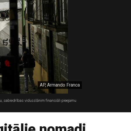
AP, Armando Franca
u, sabiedrības vidusslānim finansiāli pieejamu
igitālie nomadi