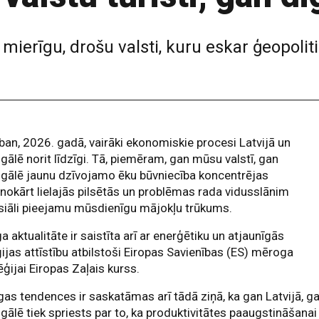
 mierīgu, drošu valsti, kuru eskar ģeopolit
ban, 2026. gadā, vairāki ekonomiskie procesi Latvijā un
gālē norit līdzīgi. Tā, piemēram, gan mūsu valstī, gan
gālē jaunu dzīvojamo ēku būvniecība koncentrējas
nokārt lielajās pilsētās un problēmas rada vidusslānim
siāli pieejamu mūsdienīgu mājokļu trūkums.
a aktualitāte ir saistīta arī ar enerģētiku un atjaunīgās
ijas attīstību atbilstoši Eiropas Savienības (ES) mēroga
ēģijai Eiropas Zaļais kurss.
gas tendences ir saskatāmas arī tādā ziņā, ka gan Latvijā, g
gālē tiek spriests par to, ka produktivitātes paaugstināšanai 