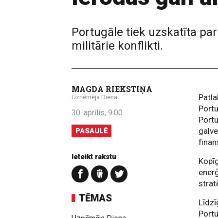
Portugāle tiek uzskatīta par
militārie konflikti.
MAGDA RIEKSTIŅA
Patla
Uzņēmēja Diena
Portu
30. aprīlis, 9:00
Portu
galve
PASAULĒ
finan
Ieteikt rakstu
Kopīg
enerģ
strat
TĒMAS
Līdzī
Portu