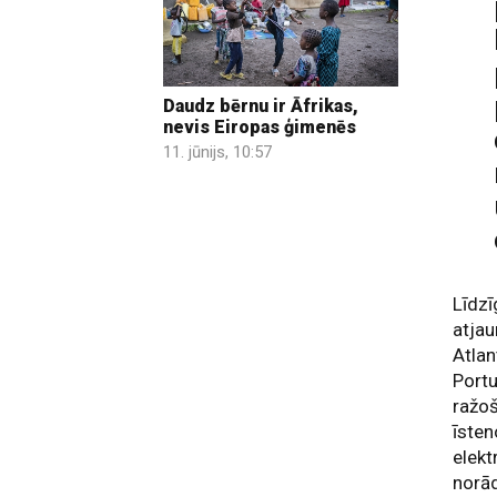
Daudz bērnu ir Āfrikas,
nevis Eiropas ģimenēs
11. jūnijs, 10:57
Līdzī
atjau
Atlan
Portu
ražoš
īsten
elekt
norā