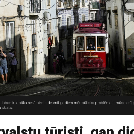
patlaban ir labāka nekā pirms desmit gadiem mēr būtiska problēma ir mūsdienīg
 skaits.
valstu tūristi, gan d