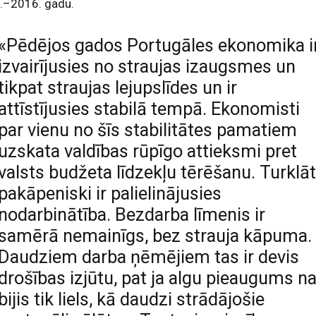
.–2016. gadu.
«Pēdējos gados Portugāles ekonomika i
izvairījusies no straujas izaugsmes un
tikpat straujas lejupslīdes un ir
attīstījusies stabilā tempā. Ekonomisti
par vienu no šīs stabilitātes pamatiem
uzskata valdības rūpīgo attieksmi pret
valsts budžeta līdzekļu tērēšanu. Turklā
pakāpeniski ir palielinājusies
nodarbinātība. Bezdarba līmenis ir
samērā nemainīgs, bez strauja kāpuma.
Daudziem darba ņēmējiem tas ir devis
drošības izjūtu, pat ja algu pieaugums n
bijis tik liels, kā daudzi strādājošie