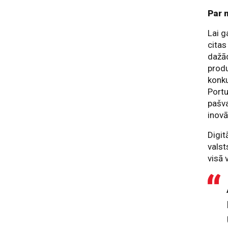
Par 
Lai g
citas
dažād
prod
konku
Portu
pašva
inovā
Digit
valst
visā v