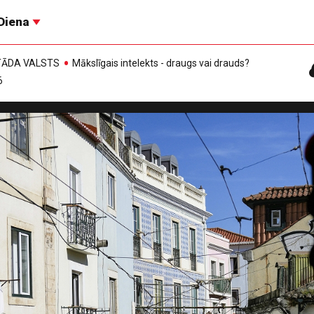
Diena
, TĀDA VALSTS
Mākslīgais intelekts - draugs vai drauds?
6