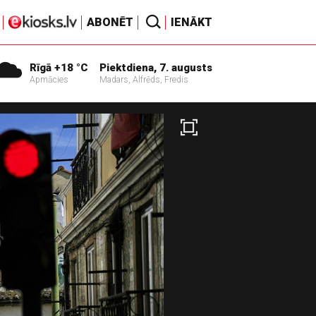
ABONĒT
IENĀKT
Rīgā +18 °C
Piektdiena, 7. augusts
Apmācies
Madars, Alfrēds, Fredis