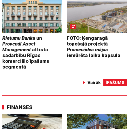
Rietumu Banka
un
FOTO: Ķengaragā
Provendi Asset
topošajā projektā
Management
attīsta
Promenādes mājas
sadarbību Rīgas
iemūrēta laika kapsula
komerciālo īpašumu
segmentā
Vairāk
ĪPAŠUMS
FINANSES