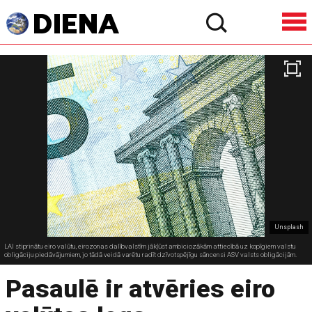
Unsplash
LAI stiprinātu eiro valūtu, eirozonas dalībvalstīm jākļūst ambiciozākām attiecībā uz kopīgiem valstu
obligāciju piedāvājumiem, jo tādā veidā varētu radīt dzīvotspējīgu sāncensi ASV valsts obligācijām.
Pasaulē ir atvēries eiro