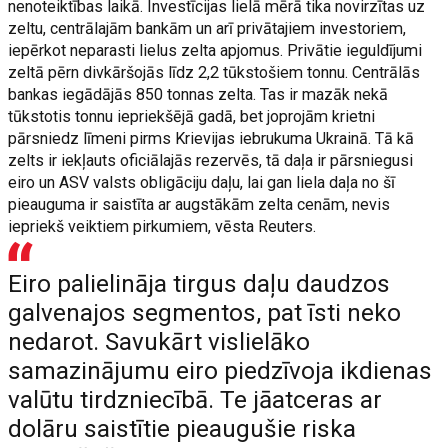
nenoteiktības laikā. Investīcijas lielā mērā tika novirzītas uz
zeltu, centrālajām bankām un arī privātajiem investoriem,
iepērkot neparasti lielus zelta apjomus. Privātie ieguldījumi
zeltā pērn divkāršojās līdz 2,2 tūkstošiem tonnu. Centrālās
bankas iegādājās 850 tonnas zelta. Tas ir mazāk nekā
tūkstotis tonnu iepriekšējā gadā, bet joprojām krietni
pārsniedz līmeni pirms Krievijas iebrukuma Ukrainā. Tā kā
zelts ir iekļauts oficiālajās rezervēs, tā daļa ir pārsniegusi
eiro un ASV valsts obligāciju daļu, lai gan liela daļa no šī
pieauguma ir saistīta ar augstākām zelta cenām, nevis
iepriekš veiktiem pirkumiem, vēsta Reuters.
Eiro palielināja tirgus daļu daudzos
galvenajos segmentos, pat īsti neko
nedarot. Savukārt vislielāko
samazinājumu eiro piedzīvoja ikdienas
valūtu tirdzniecībā. Te jāatceras ar
dolāru saistītie pieaugušie riska