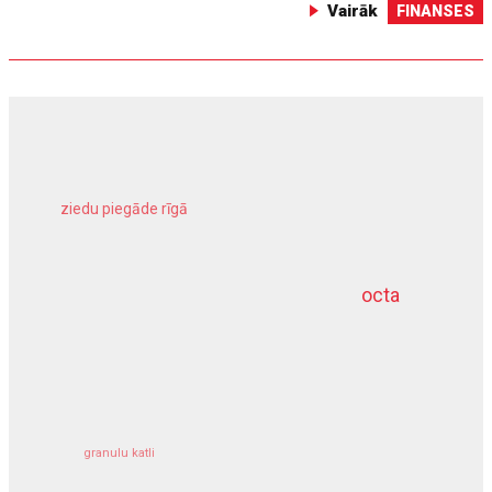
Vairāk
FINANSES
ziedu piegāde rīgā
meliorācijas darbi
octa
dziļurbums
kravu apdrošināšana
granulu katli
siltumsūknis