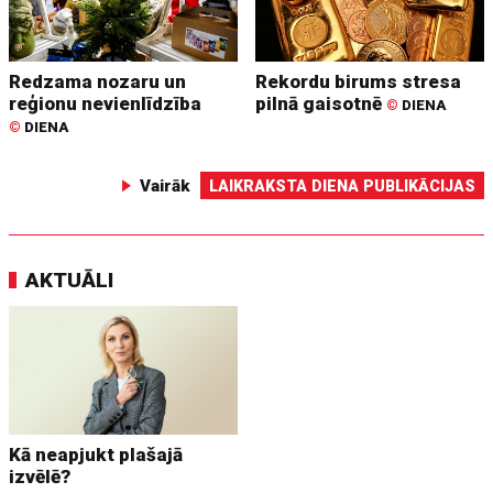
Redzama nozaru un
Rekordu birums stresa
reģionu nevienlīdzība
pilnā gaisotnē
©
DIENA
©
DIENA
Vairāk
LAIKRAKSTA DIENA PUBLIKĀCIJAS
AKTUĀLI
Kā neapjukt plašajā
izvēlē?