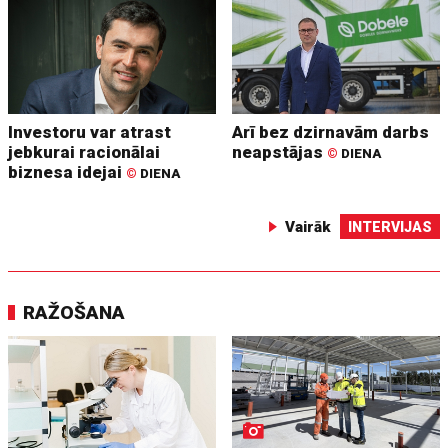
Investoru var atrast
Arī bez dzirnavām darbs
jebkurai racionālai
neapstājas
©
DIENA
biznesa idejai
©
DIENA
Vairāk
INTERVIJAS
RAŽOŠANA