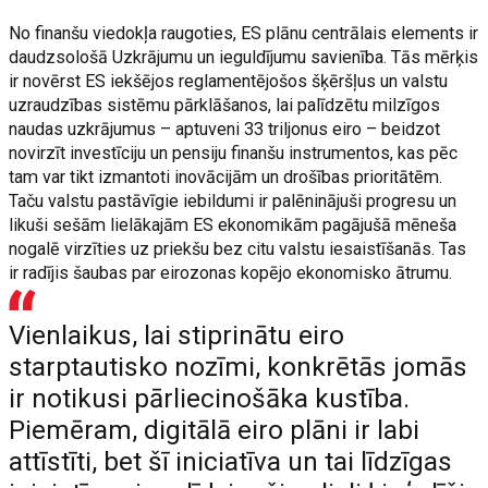
No finanšu viedokļa raugoties, ES plānu centrālais elements ir
daudzsološā Uzkrājumu un ieguldījumu savienība. Tās mērķis
ir novērst ES iekšējos reglamentējošos šķēršļus un valstu
uzraudzības sistēmu pārklāšanos, lai palīdzētu milzīgos
naudas uzkrājumus – aptuveni 33 triljonus eiro – beidzot
novirzīt investīciju un pensiju finanšu instrumentos, kas pēc
tam var tikt izmantoti inovācijām un drošības prioritātēm.
Taču valstu pastāvīgie iebildumi ir palēninājuši progresu un
likuši sešām lielākajām ES ekonomikām pagājušā mēneša
nogalē virzīties uz priekšu bez citu valstu iesaistīšanās. Tas
ir radījis šaubas par eirozonas kopējo ekonomisko ātrumu.
Vienlaikus, lai stiprinātu eiro
starptautisko nozīmi, konkrētās jomās
ir notikusi pārliecinošāka kustība.
Piemēram, digitālā eiro plāni ir labi
attīstīti, bet šī iniciatīva un tai līdzīgas