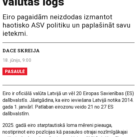
valūtas logs
Eiro pagaidām neizdodas izmantot
haotisko ASV politiku un paplašināt savu
ietekmi.
DACE SKREIJA
18. jūnijs, 9:00
PASAULĒ
Eiro ir oficiālā valūta Latvijā un vēl 20 Eiropas Savienības (ES)
dalībvalstīs. Jāatgādina, ka eiro ieviešana Latvijā notika 2014.
gada 1. janvārī. Patlaban eirozonu veido 21 no 27 ES
dalībvalstīm.
2025. gadā eiro starptautiskā loma mēreni pieauga,
nostiprinot eiro pozīcijas kā pasaules otrajai nozīmīgākajai