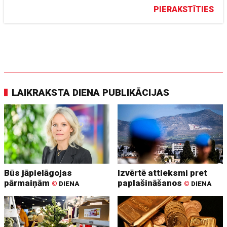
PIERAKSTĪTIES
LAIKRAKSTA DIENA PUBLIKĀCIJAS
Būs jāpielāgojas
Izvērtē attieksmi pret
pārmaiņām
paplašināšanos
©
DIENA
©
DIENA