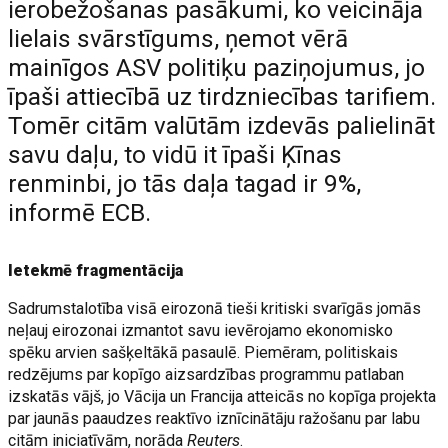
ierobežošanas pasākumi, ko veicināja
lielais svārstīgums, ņemot vērā
mainīgos ASV politiķu paziņojumus, jo
īpaši attiecībā uz tirdzniecības tarifiem.
Tomēr citām valūtām izdevās palielināt
savu daļu, to vidū it īpaši Ķīnas
renminbi, jo tās daļa tagad ir 9%,
informē ECB.
Ietekmē fragmentācija
Sadrumstalotība visā eirozonā tieši kritiski svarīgās jomās
neļauj eirozonai izmantot savu ievērojamo ekonomisko
spēku arvien sašķeltākā pasaulē. Piemēram, politiskais
redzējums par kopīgo aizsardzības programmu patlaban
izskatās vājš, jo Vācija un Francija atteicās no kopīga projekta
par jaunās paaudzes reaktīvo iznīcinātāju ražošanu par labu
citām iniciatīvām, norāda
Reuters
.