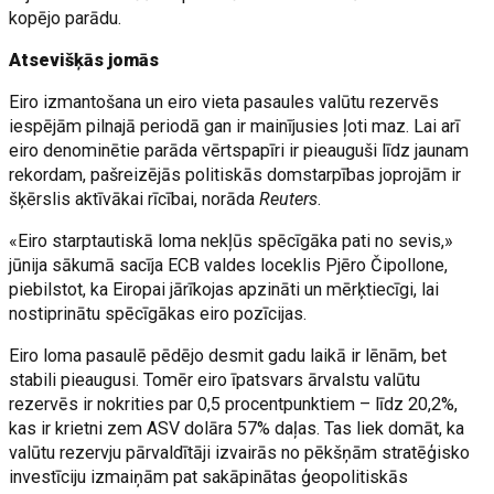
kopējo parādu.
Atsevišķās jomās
Eiro izmantošana un eiro vieta pasaules valūtu rezervēs
iespējām pilnajā periodā gan ir mainījusies ļoti maz. Lai arī
eiro denominētie parāda vērtspapīri ir pieauguši līdz jaunam
rekordam, pašreizējās politiskās domstarpības joprojām ir
šķērslis aktīvākai rīcībai, norāda
Reuters
.
«Eiro starptautiskā loma nekļūs spēcīgāka pati no sevis,»
jūnija sākumā sacīja ECB valdes loceklis Pjēro Čipollone,
piebilstot, ka Eiropai jārīkojas apzināti un mērķtiecīgi, lai
nostiprinātu spēcīgākas eiro pozīcijas.
Eiro loma pasaulē pēdējo desmit gadu laikā ir lēnām, bet
stabili pieaugusi. Tomēr eiro īpatsvars ārvalstu valūtu
rezervēs ir nokrities par 0,5 procentpunktiem – līdz 20,2%,
kas ir krietni zem ASV dolāra 57% daļas. Tas liek domāt, ka
valūtu rezervju pārvaldītāji izvairās no pēkšņām stratēģisko
investīciju izmaiņām pat sakāpinātas ģeopolitiskās