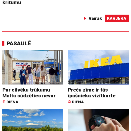
kritumu
Vairāk
KARJERA
PASAULĒ
Par cilvēku trūkumu
Preču zīme ir tās
Malta sūdzēties nevar
īpašnieka vizītkarte
©
DIENA
©
DIENA