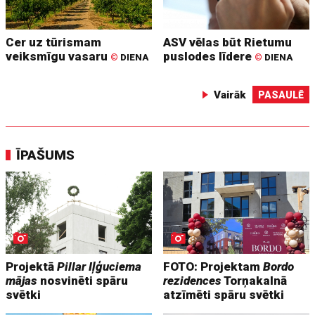
Cer uz tūrismam
ASV vēlas būt Rietumu
veiksmīgu vasaru
puslodes līdere
©
DIENA
©
DIENA
Vairāk
PASAULĒ
ĪPAŠUMS
Projektā
Pillar Iļģuciema
FOTO: Projektam
Bordo
mājas
nosvinēti spāru
rezidences
Torņakalnā
svētki
atzīmēti spāru svētki