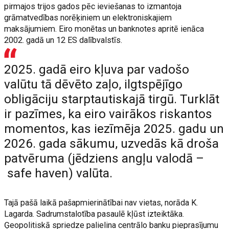
pirmajos trijos gados pēc ieviešanas to izmantoja
grāmatvedības norēķiniem un elektroniskajiem
maksājumiem. Eiro monētas un banknotes apritē ienāca
2002. gadā un 12 ES dalībvalstīs.
2025. gadā eiro kļuva par vadošo
valūtu tā dēvēto zaļo, ilgtspējīgo
obligāciju starptautiskajā tirgū. Turklāt
ir pazīmes, ka eiro vairākos riskantos
momentos, kas iezīmēja 2025. gadu un
2026. gada sākumu, uzvedās kā droša
patvēruma (jēdziens angļu valodā –
safe haven) valūta.
Tajā pašā laikā pašapmierinātībai nav vietas, norāda K.
Lagarda. Sadrumstalotība pasaulē kļūst izteiktāka.
Ģeopolitiskā spriedze palielina centrālo banku pieprasījumu