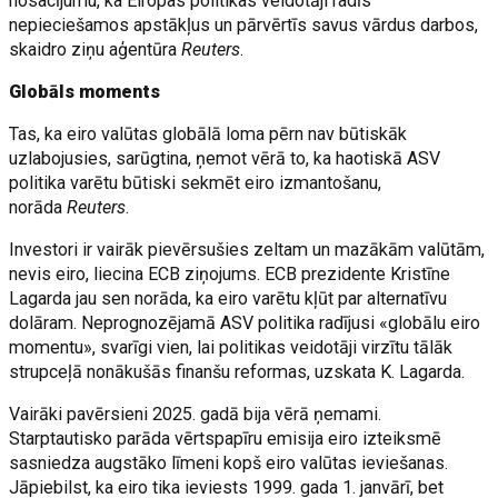
nosacījumu, ka Eiropas politikas veidotāji radīs
nepieciešamos apstākļus un pārvērtīs savus vārdus darbos,
skaidro ziņu aģentūra
Reuters
.
Globāls moments
Tas, ka eiro valūtas globālā loma pērn nav būtiskāk
uzlabojusies, sarūgtina, ņemot vērā to, ka haotiskā ASV
politika varētu būtiski sekmēt eiro izmantošanu,
norāda
Reuters
.
Investori ir vairāk pievērsušies zeltam un mazākām valūtām,
nevis eiro, liecina ECB ziņojums. ECB prezidente Kristīne
Lagarda jau sen norāda, ka eiro varētu kļūt par alternatīvu
dolāram. Neprognozējamā ASV politika radījusi «globālu eiro
momentu», svarīgi vien, lai politikas veidotāji virzītu tālāk
strupceļā nonākušās finanšu reformas, uzskata K. Lagarda.
Vairāki pavērsieni 2025. gadā bija vērā ņemami.
Starptautisko parāda vērtspapīru emisija eiro izteiksmē
sasniedza augstāko līmeni kopš eiro valūtas ieviešanas.
Jāpiebilst, ka eiro tika ieviests 1999. gada 1. janvārī, bet