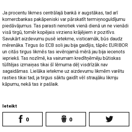
Ja procentu likmes centrālajā bankā ir augstākas, tad arī
komercbankas pakāpeniski var pārskatīt termiņnoguldījumu
piedāvājumus. Tas parasti nenotiek vienā dienā un ne vienādi
visā tirgū, tomēr kopējais virziens krājējiem ir pozitīvs.
Savukārt aizdevumu pusē ietekme, visticamāk, būs daudz
mērenāka. Tirgus šo ECB soli jau bija gaidījis, tāpēc EURIBOR
un citās tirgus likmēs tas ievērojamā mērā jau bija iecenots
iepriekš. Tas nozīmē, ka vairumam kredītņēmēju būtiskas
tūlītējas izmaiņas tikai šī lēmuma dēļ visdrīzāk nav
sagaidāmas. Lielāka ietekme uz aizdevumu likmēm varētu
rasties tikai tad, ja tirgus sāktu gaidīt vēl straujāku likmju
kāpumu, nekā tas ir pašlaik.
Ieteikt
0
0