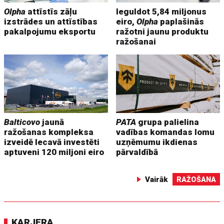
Olpha
attīstīs zāļu
Ieguldot 5,84 miljonus
izstrādes un attīstības
eiro,
Olpha
paplašinās
pakalpojumu eksportu
ražotni jaunu produktu
ražošanai
Balticovo
jaunā
PATA
grupa palielina
ražošanas kompleksa
vadības komandas lomu
izveidē Iecavā investēti
uzņēmumu ikdienas
aptuveni 120 miljoni eiro
pārvaldībā
Vairāk
RAŽOŠANA
KARJERA