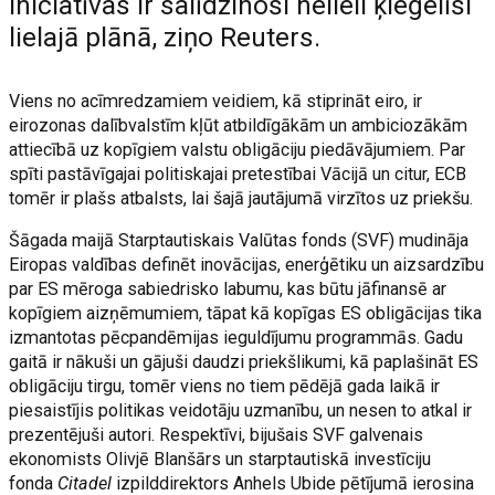
iniciatīvas ir salīdzinoši nelieli ķieģelīši
lielajā plānā, ziņo Reuters.
Viens no acīmredzamiem veidiem, kā stiprināt eiro, ir
eirozonas dalībvalstīm kļūt atbildīgākām un ambiciozākām
attiecībā uz kopīgiem valstu obligāciju piedāvājumiem. Par
spīti pastāvīgajai politiskajai pretestībai Vācijā un citur, ECB
tomēr ir plašs atbalsts, lai šajā jautājumā virzītos uz priekšu.
Šāgada maijā Starptautiskais Valūtas fonds (SVF) mudināja
Eiropas valdības definēt inovācijas, enerģētiku un aizsardzību
par ES mēroga sabiedrisko labumu, kas būtu jāfinansē ar
kopīgiem aizņēmumiem, tāpat kā kopīgas ES obligācijas tika
izmantotas pēcpandēmijas ieguldījumu programmās. Gadu
gaitā ir nākuši un gājuši daudzi priekšlikumi, kā paplašināt ES
obligāciju tirgu, tomēr viens no tiem pēdējā gada laikā ir
piesaistījis politikas veidotāju uzmanību, un nesen to atkal ir
prezentējuši autori. Respektīvi, bijušais SVF galvenais
ekonomists Olivjē Blanšārs un starptautiskā investīciju
fonda
Citadel
izpilddirektors Anhels Ubide pētījumā ierosina