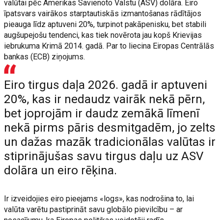
valūtai pēc Amerikas Savienoto Valstu (ASV) dolāra. Eiro
īpatsvars vairākos starptautiskās izmantošanas rādītājos
pieauga līdz aptuveni 20%, turpinot pakāpenisku, bet stabili
augšupejošu tendenci, kas tiek novērota jau kopš Krievijas
iebrukuma Krimā 2014. gadā. Par to liecina Eiropas Centrālās
bankas (ECB) ziņojums.
Eiro tirgus daļa 2026. gadā ir aptuveni
20%, kas ir nedaudz vairāk nekā pērn,
bet joprojām ir daudz zemākā līmenī
nekā pirms pāris desmitgadēm, jo zelts
un dažas mazāk tradicionālas valūtas ir
stiprinājušas savu tirgus daļu uz ASV
dolāra un eiro rēķina.
Ir izveidojies eiro pieejams «logs», kas nodrošina to, lai
valūta varētu pastiprināt savu globālo pievilcību – ar