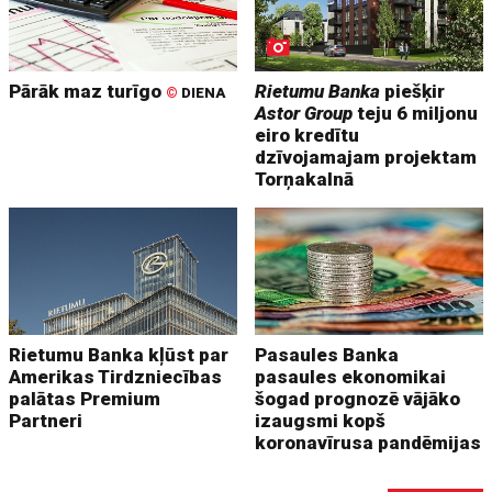
Pārāk maz turīgo
Rietumu Banka
piešķir
©
DIENA
Astor Group
teju 6 miljonu
eiro kredītu
dzīvojamajam projektam
Torņakalnā
Rietumu Banka kļūst par
Pasaules Banka
Amerikas Tirdzniecības
pasaules ekonomikai
palātas Premium
šogad prognozē vājāko
Partneri
izaugsmi kopš
koronavīrusa pandēmijas