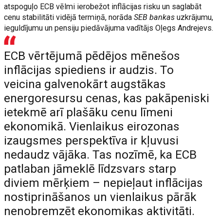
atspoguļo ECB vēlmi ierobežot inflācijas risku un saglabāt
cenu stabilitāti vidējā termiņā, norāda
SEB bankas
uzkrājumu,
ieguldījumu un pensiju piedāvājuma vadītājs Oļegs Andrejevs.
ECB vērtējumā pēdējos mēnešos
inflācijas spiediens ir audzis. To
veicina galvenokārt augstākas
energoresursu cenas, kas pakāpeniski
ietekmē arī plašāku cenu līmeni
ekonomikā. Vienlaikus eirozonas
izaugsmes perspektīva ir kļuvusi
nedaudz vājāka. Tas nozīmē, ka ECB
patlaban jāmeklē līdzsvars starp
diviem mērķiem – nepieļaut inflācijas
nostiprināšanos un vienlaikus pārāk
nenobremzēt ekonomikas aktivitāti.