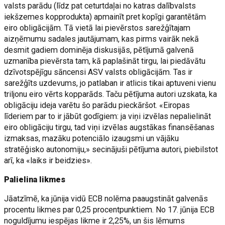
valsts parādu (līdz pat ceturtdaļai no katras dalībvalsts
iekšzemes kopprodukta) apmainīt pret kopīgi garantētām
eiro obligācijām. Tā vietā lai pievērstos sarežģītajam
aizņēmumu sadales jautājumam, kas pirms vairāk nekā
desmit gadiem dominēja diskusijās, pētījumā galvenā
uzmanība pievērsta tam, kā paplašināt tirgu, lai piedāvātu
dzīvotspējīgu sāncensi ASV valsts obligācijām. Tas ir
sarežģīts uzdevums, jo patlaban ir atlicis tikai aptuveni vienu
triljonu eiro vērts kopparāds. Taču pētījuma autori uzskata, ka
obligāciju ideja varētu šo parādu pieckāršot. «Eiropas
līderiem par to ir jābūt godīgiem: ja viņi izvēlas nepalielināt
eiro obligāciju tirgu, tad viņi izvēlas augstākas finansēšanas
izmaksas, mazāku potenciālo izaugsmi un vājāku
stratēģisko autonomiju,» secinājuši pētījuma autori, piebilstot
arī, ka «laiks ir beidzies».
Palielina likmes
Jāatzīmē, ka jūnija vidū ECB nolēma paaugstināt galvenās
procentu likmes par 0,25 procentpunktiem. No 17. jūnija ECB
noguldījumu iespējas likme ir 2,25%, un šis lēmums