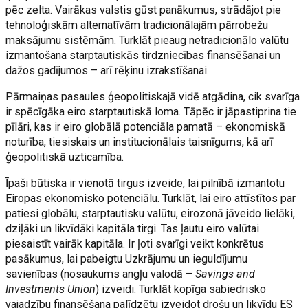
pēc zelta. Vairākas valstis gūst panākumus, strādājot pie
tehnoloģiskām alternatīvām tradicionālajām pārrobežu
maksājumu sistēmām. Turklāt pieaug netradicionālo valūtu
izmantošana starptautiskās tirdzniecības finansēšanai un
dažos gadījumos – arī rēķinu izrakstīšanai.
Pārmaiņas pasaules ģeopolitiskajā vidē atgādina, cik svarīga
ir spēcīgāka eiro starptautiskā loma. Tāpēc ir jāpastiprina tie
pīlāri, kas ir eiro globālā potenciāla pamatā – ekonomiskā
noturība, tiesiskais un institucionālais taisnīgums, kā arī
ģeopolitiskā uzticamība.
Īpaši būtiska ir vienotā tirgus izveide, lai pilnībā izmantotu
Eiropas ekonomisko potenciālu. Turklāt, lai eiro attīstītos par
patiesi globālu, starptautisku valūtu, eirozonā jāveido lielāki,
dziļāki un likvīdāki kapitāla tirgi. Tas ļautu eiro valūtai
piesaistīt vairāk kapitāla. Ir ļoti svarīgi veikt konkrētus
pasākumus, lai pabeigtu Uzkrājumu un ieguldījumu
savienības (nosaukums angļu valodā –
Savings and
Investments Union
) izveidi. Turklāt kopīga sabiedrisko
vajadzību finansēšana palīdzētu izveidot drošu un likvīdu ES