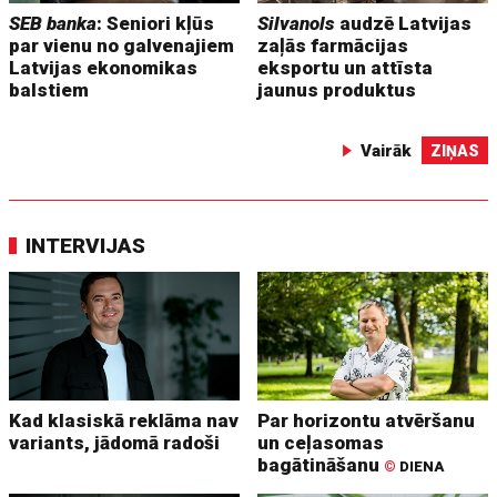
SEB banka
: Seniori kļūs
Silvanols
audzē Latvijas
par vienu no galvenajiem
zaļās farmācijas
Latvijas ekonomikas
eksportu un attīsta
balstiem
jaunus produktus
Vairāk
ZIŅAS
INTERVIJAS
Kad klasiskā reklāma nav
Par horizontu atvēršanu
variants, jādomā radoši
un ceļasomas
bagātināšanu
©
DIENA