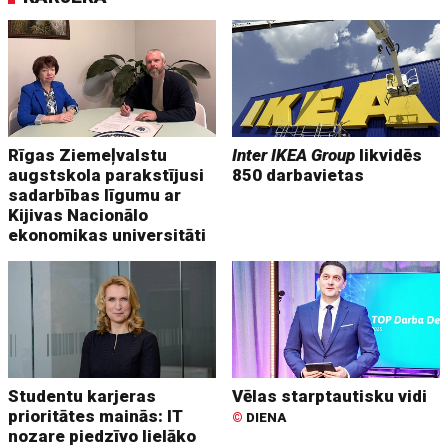
Rīgas Ziemeļvalstu
Inter IKEA Group
likvidēs
augstskola parakstījusi
850 darbavietas
sadarbības līgumu ar
Kijivas Nacionālo
ekonomikas universitāti
Studentu karjeras
Vēlas starptautisku vidi
prioritātes mainās: IT
©
DIENA
nozare piedzīvo lielāko