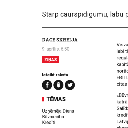
Starp caurspīdīgumu, labu 
DACE SKREIJA
Visva
9. aprīlis, 6:50
labi 
regul
ZIŅAS
kapit
norā
Ieteikt rakstu
EBITD
cita
«Būv
TĒMAS
katrā
Salīd
Uzņēmēja Diena
kredī
Būvniecība
Latvi
Kredīti