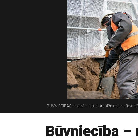
BŪVNIECĪBAS nozarē ir lielas problēmas ar pārvaldīb
Būvniecība –