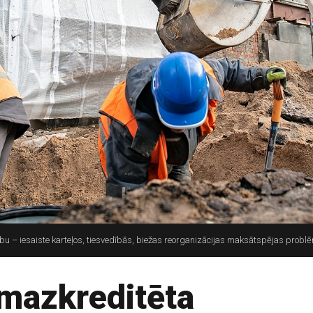
u – iesaiste karteļos, tiesvedībās, biežas reorganizācijas maksātspējas problē
 mazkreditēta