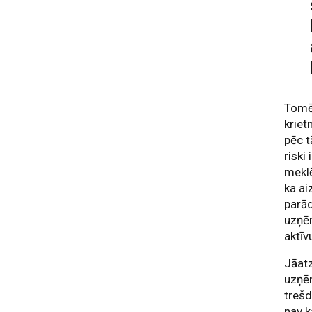
Tomēr
kriet
pēc t
riski
meklē
ka ai
parād
uzņē
aktīv
Jāatz
uzņēm
treš
nav k