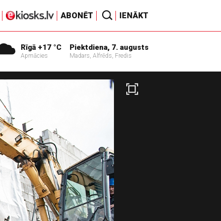
ABONĒT
IENĀKT
Rīgā +17 °C
Piektdiena, 7. augusts
Apmācies
Madars, Alfrēds, Fredis