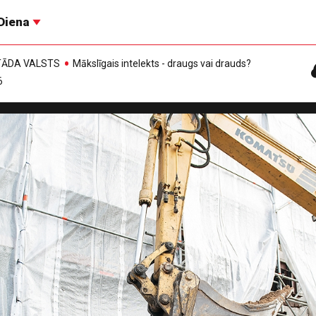
Diena
, TĀDA VALSTS
Mākslīgais intelekts - draugs vai drauds?
6