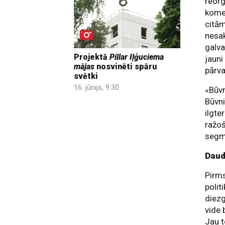
reorg
komer
citā
nesak
galva
Projektā
Pillar Iļģuciema
jauni
mājas
nosvinēti spāru
pārva
svētki
16. jūnijs, 9:30
«Būvn
Būvni
ilgte
ražoš
segme
Daud
Pirm
polit
diezg
vide 
Jau t