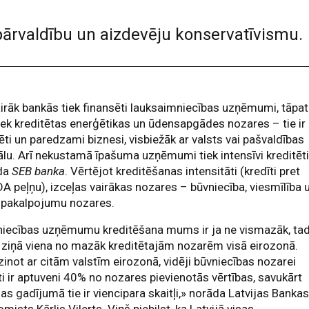
pārvaldību un aizdevēju konservatīvismu.
irāk bankās tiek finansēti lauksaimniecības uzņēmumi, tāpat
tiek kreditētas enerģētikas un ūdensapgādes nozares – tie ir
ēti un paredzami biznesi, visbiežāk ar valsts vai pašvaldības
ālu. Arī nekustamā īpašuma uzņēmumi tiek intensīvi kreditēti
da
SEB banka
. Vērtējot kreditēšanas intensitāti (kredīti pret
A peļņu), izceļas vairākas nozares – būvniecība, viesmīlība 
s pakalpojumu nozares.
niecības uzņēmumu kreditēšana mums ir ja ne vismazāk, ta
 ziņā viena no mazāk kreditētajām nozarēm visā eirozonā.
zinot ar citām valstīm eirozonā, vidēji būvniecības nozarei
ti ir aptuveni 40% no nozares pievienotās vērtības, savukārt
jas gadījumā tie ir viencipara skaitļi,» norāda Latvijas Banka