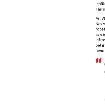
ienāk
Tas s
Arī
S
Nav v
robež
svarī
infra
bet i
nenot