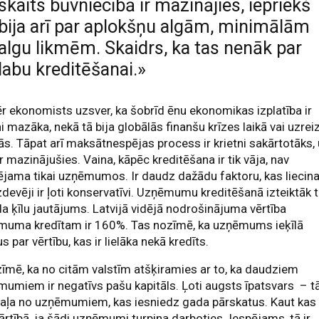
skaits būvniecībā ir mazinājies, iepriekš
bija arī par aplokšņu algām, minimālām
algu likmēm. Skaidrs, ka tas nenāk par
labu kreditēšanai.»
 ekonomists uzsver, ka šobrīd ēnu ekonomikas izplatība ir
ni mazāka, nekā tā bija globālās finanšu krīzes laikā vai uzrei
ās. Tāpat arī maksātnespējas process ir krietni sakārtotāks,
 ir mazinājušies. Vaina, kāpēc kreditēšana ir tik vāja, nav
jama tikai uzņēmumos. Ir daudz dažādu faktoru, kas liecina
zdevēji ir ļoti konservatīvi. Uzņēmumu kreditēšanā izteiktāk 
a ķīlu jautājums. Latvijā vidējā nodrošinājuma vērtība
muma kredītam ir 160%. Tas nozīmē, ka uzņēmums ieķīlā
us par vērtību, kas ir lielāka nekā kredīts.
īmē, ka no citām valstīm atšķiramies ar to, ka daudziem
umiem ir negatīvs pašu kapitāls. Ļoti augsts īpatsvars – tā
daļa no uzņēmumiem, kas iesniedz gada pārskatus. Kaut kas
ārtībā, ja šādi uzņēmumi turpina darboties. Iespējams, tā ir