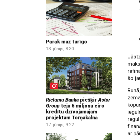
Pārāk maz turīgo
18. jūnijs, 8:30
Jāatz
maks
refin
šo ja
Runāj
zemaj
Rietumu Banka
piešķir
Astor
kopum
Group
teju 6 miljonu eiro
kredītu dzīvojamajam
iegul
projektam Torņakalnā
regul
17. jūnijs, 9:22
finan
ar pā