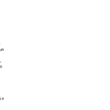
z
 un
,
to
 ir