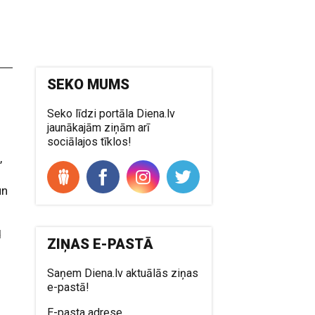
SEKO MUMS
Seko līdzi portāla Diena.lv
jaunākajām ziņām arī
sociālajos tīklos!
,
un
d
ZIŅAS E-PASTĀ
Saņem Diena.lv aktuālās ziņas
e-pastā!
s
E-pasta adrese