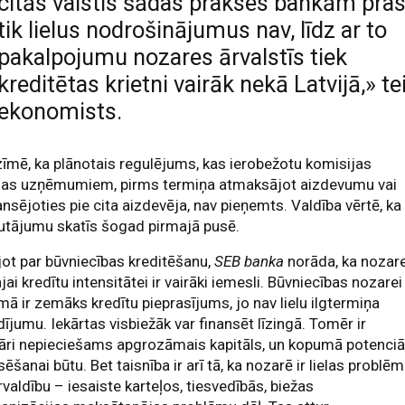
citās valstīs šādas prakses bankām pras
tik lielus nodrošinājumus nav, līdz ar to
pakalpojumu nozares ārvalstīs tiek
kreditētas krietni vairāk nekā Latvijā,» te
ekonomists.
īmē, ka plānotais regulējums, kas ierobežotu komisijas
as uzņēmumiem, pirms termiņa atmaksājot aizdevumu vai
ansējoties pie cita aizdevēja, nav pieņemts. Valdība vērtē, ka
utājumu skatīs šogad pirmajā pusē.
ot par būvniecības kreditēšanu,
SEB banka
norāda, ka nozar
ai kredītu intensitātei ir vairāki iemesli. Būvniecības nozarei
ā ir zemāks kredītu pieprasījums, jo nav lielu ilgtermiņa
dījumu. Iekārtas visbiežāk var finansēt līzingā. Tomēr ir
āri nepieciešams apgrozāmais kapitāls, un kopumā potenciā
sēšanai būtu. Bet taisnība ir arī tā, ka nozarē ir lielas problē
rvaldību – iesaiste karteļos, tiesvedībās, biežas