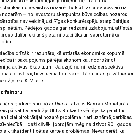
anizācijas maksātspējas problēmu dēļ. Tas attur
cbankas no iesaistes nozarē. Turklāt tas atsaucas arī uz
m nozarēm – no investoru skatpunkta būvniecības nozares
ārtotība nav veicinājusi Rīgas konkurētspēju starp Baltijas
spilsētām. Pēdējos gados gan redzami uzlabojumi, attīstās
 tirgus dalībnieki ar šķietami stabilāku un saprotamāku
ldību.
iecība drīzāk ir rezultāts, kā attīstās ekonomika kopumā.
ecība ir pakalpojums pārējai ekonomikai, nodrošinot
rmiņa aktīvus, ēkas u.tml. Ja uzņēmumi redz perspektīvu
anas attīstībai, būvniecība tam seko. Tāpat ir arī privātpers
ntā,» teic K. Vilerts.
z faktoru
s pāris gadiem sarunā ar
Dienu
Latvijas Bankas Monetārās
ikas pārvaldes vadītājs Uldis Rutkaste vērtēja, ka papildus
an lielai birokrātijai nozarē problēma ir arī uzņēmējdarbības
būvniecībā – daži cilvēki joprojām mēģina dzīvot 90. gados.
olaik tika identificētas karteļa problēmas. Nevar cerēt, ka