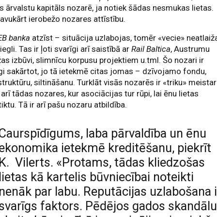
s ārvalstu kapitāls nozarē, ja notiek šādas nesmukas lietas.
avukārt ierobežo nozares attīstību.
EB banka
atzīst – situācija uzlabojas, tomēr «vecie» neatlaiž
iegli. Tas ir ļoti svarīgi arī saistībā ar
Rail Baltica
, Austrumu
as izbūvi, slimnīcu korpusu projektiem u.tml. Šo nozari ir
gi sakārtot, jo tā ietekmē citas jomas – dzīvojamo fondu,
struktūru, siltināšanu. Turklāt visās nozarēs ir «triku» meistari
r arī tādas nozares, kur asociācijas tur rūpi, lai ēnu lietas
iktu. Tā ir arī pašu nozaru atbildība.
Caurspīdīgums, laba pārvaldība un ēnu
ekonomika ietekmē kreditēšanu, piekrīt
K. Vilerts. «Protams, tādas kliedzošas
lietas kā kartelis būvniecībai noteikti
nenāk par labu. Reputācijas uzlabošana i
svarīgs faktors. Pēdējos gados skandāl