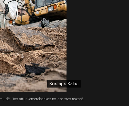
Kristaps Kalns
mu dēļ. Tas attur komercbankas no iesaistes nozarē.