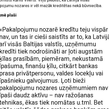
mists Kārlis Vilerts. Viņš piebilst, ka Latvijā visas
pojumu nozares ir vēl mazāk kreditētas nekā būvniecība.
kmē plaši
«Pakalpojumu nozarē kredītu teju vispār
nav, un tas ir cieši saistīts ar to, ka Latvij
arī visās Baltijas valstīs, uzņēmumu
kredīti tiek nodrošināti ar ļoti augstām
ķīlas prasībām, piemēram, nekustamā
īpašuma, finanšu ķīlu, citkārt bankas
prasa privātpersonu, valdes locekļu vai
īpašnieku galvojumus. Ļoti bieži
pakalpojumu nozares uzņēmumiem nav
īpaši daudz aktīvu – nav ražošanas
tehnikas, ēkas tiek nomātas u.tml. Bet