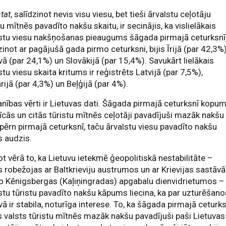
tat
, salīdzinot nevis visu viesu, bet tieši ārvalstu ceļotāju
tu mītnēs pavadīto nakšu skaitu, ir secinājis, ka vislielākais
stu viesu nakšņošanas pieaugums šāgada pirmajā ceturksnī
zinot ar pagājušā gada pirmo ceturksni, bijis Īrijā (par 42,3%)
vā (par 24,1%) un Slovākijā (par 15,4%). Savukārt lielākais
stu viesu skaita kritums ir reģistrēts Latvijā (par 7,5%),
rijā (par 4,3%) un Beļģijā (par 4%).
ības vērti ir Lietuvas dati. Šāgada pirmajā ceturksnī kopu
īcās un citās tūristu mītnēs ceļotāji pavadījuši mazāk nakšu
pērn pirmajā ceturksnī, taču ārvalstu viesu pavadīto nakšu
s audzis.
 vērā to, ka Lietuvu ietekmē ģeopolitiskā nestabilitāte –
s robežojas ar Baltkrieviju austrumos un ar Krievijas sastāvā
 Kēnigsbergas (Kaļiņingradas) apgabalu dienvidrietumos – 
stu tūristu pavadīto nakšu kāpums liecina, ka par uzturēšano
vā ir stabila, noturīga interese. To, ka šāgada pirmajā ceturk
 valsts tūristu mītnēs mazāk nakšu pavadījuši paši Lietuvas