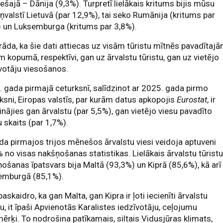
rešajā – Dānija (9,3%). Turpretī lielākais kritums bijis mūsu
ņvalstī Lietuvā (par 12,9%), tai seko Rumānija (kritums par
 un Luksemburga (kritums par 3,8%).
āda, ka šie dati attiecas uz visām tūristu mītnēs pavadītaj
m kopumā, respektīvi, gan uz ārvalstu tūristu, gan uz vietējo
votāju viesošanos.
 gada pirmajā ceturksnī, salīdzinot ar 2025. gada pirmo
ksni, Eiropas valstīs, par kurām datus apkopojis
Eurostat
, ir
linājies gan ārvalstu (par 5,5%), gan vietējo viesu pavadīto
 skaits (par 1,7%).
a pirmajos trijos mēnešos ārvalstu viesi veidoja aptuveni
 no visas nakšņošanas statistikas. Lielākais ārvalstu tūrist
ošanas īpatsvars bija Maltā (93,3%) un Kiprā (85,6%), kā arī
emburgā (85,1%).
paskaidro, ka gan Malta, gan Kipra ir ļoti iecienīti ārvalstu
tu, it īpaši Apvienotās Karalistes iedzīvotāju, ceļojumu
ērķi. To nodrošina patīkamais, siltais Vidusjūras klimats,