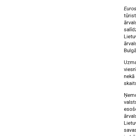
Euros
tūris
ārval
salīd
Lietu
ārval
Bulgā
Uzman
viesn
nekā 
skait
Ņemot
valst
esošo
ārval
Lietu
savas