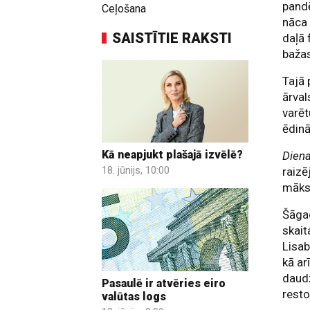
pandē
Ceļošana
nāca 
SAISTĪTIE RAKSTI
daļā 
bažas
Tajā 
ārval
varēt
ēdinā
Kā neapjukt plašajā izvēlē?
Dien
18. jūnijs, 10:00
raizē
māksl
Šāgad
skait
Lisab
kā ar
daudz
Pasaulē ir atvēries eiro
resto
valūtas logs