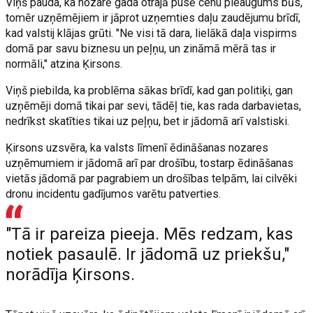
Viņš pauda, ka nozarē gada otrajā pusē cenu pieaugums būs,
tomēr uzņēmējiem ir jāprot uzņemties daļu zaudējumu brīdī,
kad valstij klājas grūti. "Ne visi tā dara, lielākā daļa vispirms
domā par savu biznesu un peļņu, un zināmā mērā tas ir
normāli," atzina Ķirsons.
Viņš piebilda, ka problēma sākas brīdī, kad gan politiķi, gan
uzņēmēji domā tikai par sevi, tādēļ tie, kas rada darbavietas,
nedrīkst skatīties tikai uz peļņu, bet ir jādomā arī valstiski.
Ķirsons uzsvēra, ka valsts līmenī ēdināšanas nozares
uzņēmumiem ir jādomā arī par drošību, tostarp ēdināšanas
vietās jādomā par pagrabiem un drošības telpām, lai cilvēki
dronu incidentu gadījumos varētu patverties.
"Tā ir pareiza pieeja. Mēs redzam, kas
notiek pasaulē. Ir jādomā uz priekšu,"
norādīja Ķirsons.