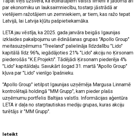
Tāpat viņš uzsvēra, ka ēdinātājiem valsts līmenī ir jādomā arī
par ekonomiku un lauksaimniecību, tostarp jāstrādā ar
vietējiem ražotājiem un zemniekiem, ar tiem, kas ražo tepat
Latvijā, lai Latvija kļūtu pašpietiekamāka.
LETA jau vēstīja, ka 2025. gada janvāra beigās Igaunijas
izklaides pakalpojumu un ēdināšanas grupas "Apollo Group"
meitasuzņēmums "Treeland" palielināja līdzdalību "Lido"
kapitālā līdz 96%, iegādājoties 21% "Lido" akciju no Ķirsonam
piederošās "K.E.Projekti". Tādējādi Ķirsonam piederēja 4%
"Lido" kapitāldaļu. Savukārt šogad 31. martā "Apollo Group"
kļuva par "Lido" vienīgo īpašnieku.
"Apollo Group" ietilpst Igaunijas uzņēmēja Margusa Linnamē
kontrolētajā holdingā "MM Grupp", kam pieder plašs
uzņēmumu portfelis Baltijas valstīs. Informācijas aģentūra
LETA ir daļa no starptautiskas mediju grupas, kuras akciju
turētājs ir "MM Grupp".
Ieteikt