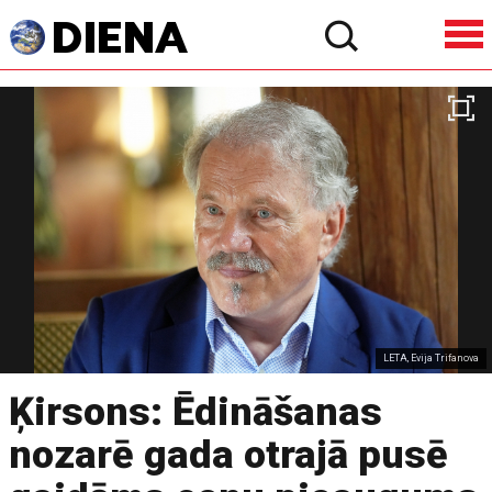
LETA, Evija Trifanova
Ķirsons: Ēdināšanas
nozarē gada otrajā pusē