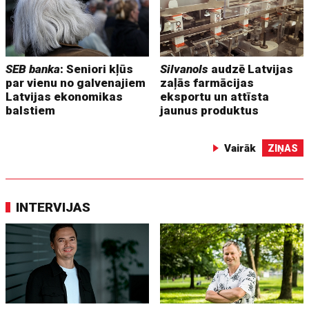
SEB banka
: Seniori kļūs
Silvanols
audzē Latvijas
par vienu no galvenajiem
zaļās farmācijas
Latvijas ekonomikas
eksportu un attīsta
balstiem
jaunus produktus
Vairāk
ZIŅAS
INTERVIJAS