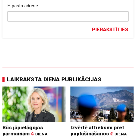
E-pasta adrese
PIERAKSTĪTIES
LAIKRAKSTA DIENA PUBLIKĀCIJAS
Būs jāpielāgojas
Izvērtē attieksmi pret
pārmaiņām
paplašināšanos
©
DIENA
©
DIENA