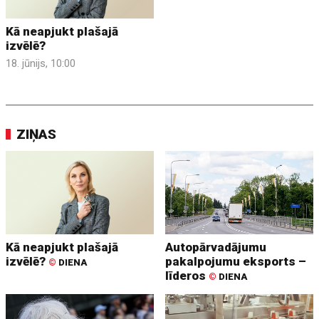
Kā neapjukt plašajā
izvēlē?
18. jūnijs, 10:00
ZIŅAS
Kā neapjukt plašajā
Autopārvadājumu
izvēlē?
pakalpojumu eksports –
©
DIENA
līderos
©
DIENA