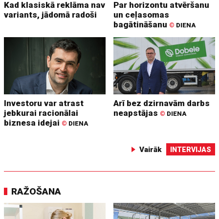
Kad klasiskā reklāma nav
Par horizontu atvēršanu
variants, jādomā radoši
un ceļasomas
bagātināšanu
©
DIENA
Investoru var atrast
Arī bez dzirnavām darbs
jebkurai racionālai
neapstājas
©
DIENA
biznesa idejai
©
DIENA
Vairāk
INTERVIJAS
RAŽOŠANA