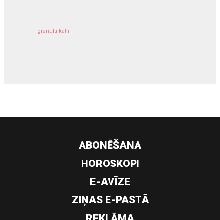
granulu katli
siltumsūknis
ABONĒŠANA
HOROSKOPI
E-AVĪZE
ZIŅAS E-PASTĀ
REKLĀMA