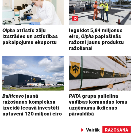
Olpha
attīstīs zāļu
Ieguldot 5,84 miljonus
izstrādes un attīstības
eiro,
Olpha
paplašinās
pakalpojumu eksportu
ražotni jaunu produktu
ražošanai
Balticovo
jaunā
PATA
grupa palielina
ražošanas kompleksa
vadības komandas lomu
izveidē Iecavā investēti
uzņēmumu ikdienas
aptuveni 120 miljoni eiro
pārvaldībā
Vairāk
RAŽOŠANA