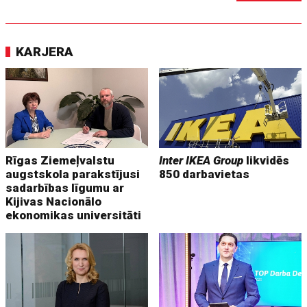
KARJERA
Rīgas Ziemeļvalstu
Inter IKEA Group
likvidēs
augstskola parakstījusi
850 darbavietas
sadarbības līgumu ar
Kijivas Nacionālo
ekonomikas universitāti