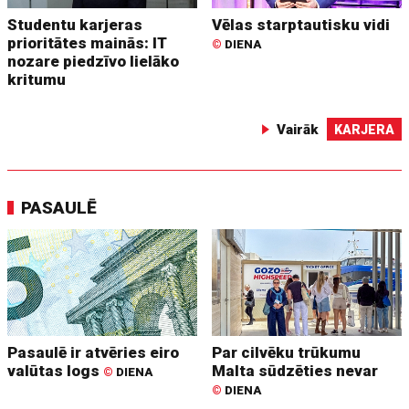
Studentu karjeras
Vēlas starptautisku vidi
prioritātes mainās: IT
©
DIENA
nozare piedzīvo lielāko
kritumu
Vairāk
KARJERA
PASAULĒ
Pasaulē ir atvēries eiro
Par cilvēku trūkumu
valūtas logs
Malta sūdzēties nevar
©
DIENA
©
DIENA