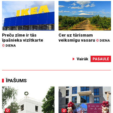
Preču zīme ir tās
Cer uz tūrismam
īpašnieka vizītkarte
veiksmīgu vasaru
©
DIENA
©
DIENA
Vairāk
PASAULĒ
ĪPAŠUMS