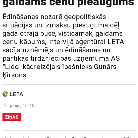
gaidāms cenu pieaugums
Ēdināšanas nozarē ģeopolitiskās
situācijas un izmaksu pieauguma dēļ
gada otrajā pusē, visticamāk, gaidāms
cenu kāpums, intervijā aģentūrai LETA
sacīja uzņēmējs un ēdināšanas un
pārtikas tirdzniecības uzņēmuma AS
"Lido" kādreizējais īpašnieks Gunārs
Ķirsons.
16. jūnijs, 10:45
ZIŅAS