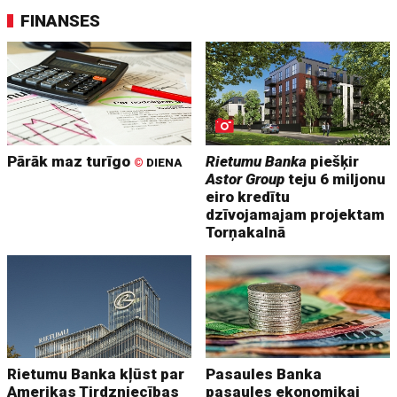
FINANSES
Pārāk maz turīgo
Rietumu Banka
piešķir
©
DIENA
Astor Group
teju 6 miljonu
eiro kredītu
dzīvojamajam projektam
Torņakalnā
Rietumu Banka kļūst par
Pasaules Banka
Amerikas Tirdzniecības
pasaules ekonomikai