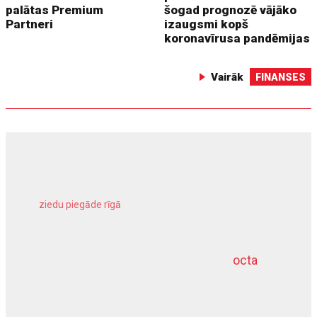
palātas Premium
šogad prognozē vājāko
Partneri
izaugsmi kopš
koronavīrusa pandēmijas
Vairāk
FINANSES
ziedu piegāde rīgā
meliorācijas darbi
octa
dziļurbums
kravu apdrošināšana