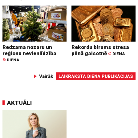
Redzama nozaru un
Rekordu birums stresa
reģionu nevienlīdzība
pilnā gaisotnē
©
DIENA
©
DIENA
Vairāk
LAIKRAKSTA DIENA PUBLIKĀCIJAS
AKTUĀLI