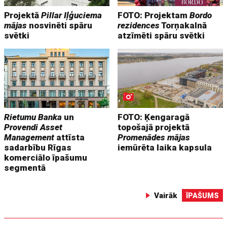
Projektā
Pillar Iļģuciema
FOTO: Projektam
Bordo
mājas
nosvinēti spāru
rezidences
Torņakalnā
svētki
atzīmēti spāru svētki
Rietumu Banka
un
FOTO: Ķengaragā
Provendi Asset
topošajā projektā
Management
attīsta
Promenādes mājas
sadarbību Rīgas
iemūrēta laika kapsula
komerciālo īpašumu
segmentā
Vairāk
ĪPAŠUMS