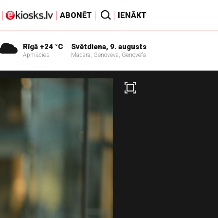
ABONĒT
IENĀKT
Rīgā +24 °C
Svētdiena, 9. augusts
Apmācies
Madara, Genoveva, Genovefa