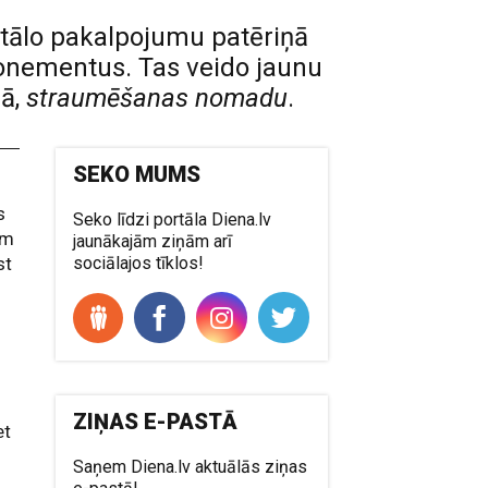
itālo pakalpojumu patēriņā
abonementus. Tas veido jaunu
dā,
straumēšanas nomadu
.
SEKO MUMS
s
Seko līdzi portāla Diena.lv
ām
jaunākajām ziņām arī
st
sociālajos tīklos!
ZIŅAS E-PASTĀ
et
Saņem Diena.lv aktuālās ziņas