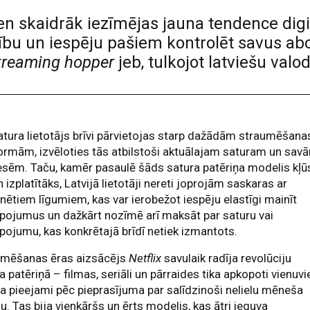
en skaidrāk iezīmējas jauna tendence dig
lastību un iespēju pašiem kontrolēt savus 
treaming hopper
jeb, tulkojot latviešu valo
atura lietotājs brīvi pārvietojas starp dažādām straumēšana
ormām, izvēloties tās atbilstoši aktuālajam saturam un sav
esēm. Taču, kamēr pasaulē šāds satura patēriņa modelis kļū
n izplatītāks, Latvijā lietotāji nereti joprojām saskaras ar
nētiem līgumiem, kas var ierobežot iespēju elastīgi mainīt
pojumus un dažkārt nozīmē arī maksāt par saturu vai
pojumu, kas konkrētajā brīdī netiek izmantots.
umēšanas ēras aizsācējs
Netflix
savulaik radīja revolūciju
a patēriņā – filmas, seriāli un pārraides tika apkopoti vienuvi
ja pieejami pēc pieprasījuma par salīdzinoši nelielu mēneša
. Tas bija vienkāršs un ērts modelis, kas ātri ieguva