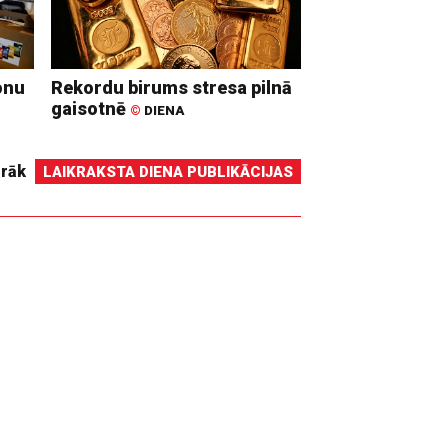
onu
Rekordu birums stresa pilnā
gaisotnē
©
DIENA
irāk
LAIKRAKSTA DIENA PUBLIKĀCIJAS