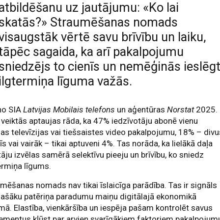
atbildēšanu uz jautājumu: «Ko lai
skatās?» Straumēšanas nomads
visaugstāk vērtē savu brīvību un laiku,
tāpēc sagaida, ka arī pakalpojumu
sniedzējs to cienīs un nemēģinās ieslēg
ilgtermiņa līguma važās.
no SIA
Latvijas Mobilais telefons
un aģentūras
Norstat
2025.
veiktās aptaujas rāda, ka 47% iedzīvotāju abonē vienu
s televīzijas vai tiešsaistes video pakalpojumu, 18% – divu
rīs vai vairāk – tikai aptuveni 4%. Tas norāda, ka lielākā daļa
tāju izvēlas samērā selektīvu pieeju un brīvību, ko sniedz
ermiņa līgums.
mēšanas nomads nav tikai īslaicīga parādība. Tas ir signāls
lašāku patēriņa paradumu maiņu digitālajā ekonomikā
ā. Elastība, vienkāršība un iespēja pašam kontrolēt savus
ementus kļūst par arvien svarīgākiem faktoriem pakalpojum