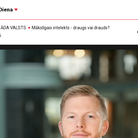
Diena
, TĀDA VALSTS
Mākslīgais intelekts - draugs vai drauds?
6