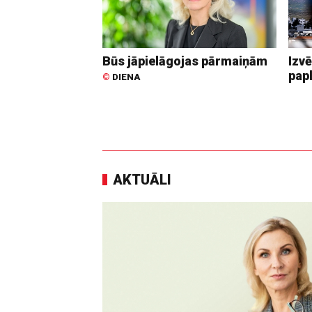
Būs jāpielāgojas pārmaiņām
Izvē
pap
©
DIENA
AKTUĀLI