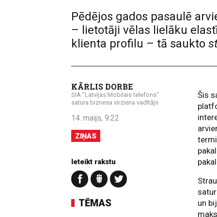
Pēdējos gados pasaulē arvi
– lietotāji vēlas lielāku e
klienta profilu – tā saukto
s
KĀRLIS DORBE
Šis s
SIA "Latvijas Mobilais telefons"
satura biznesa virziena vadītājs
platf
inter
14. maijs, 9:22
arvie
ZIŅAS
termi
pakal
pakal
Ieteikt rakstu
Stra
satur
TĒMAS
un bi
maksu