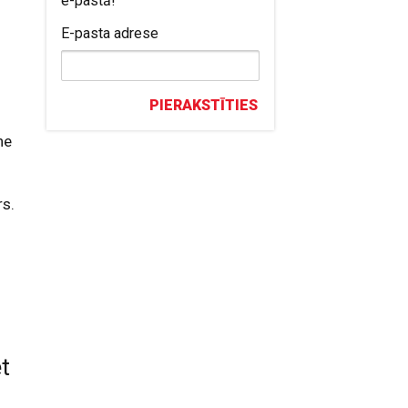
e-pastā!
E-pasta adrese
PIERAKSTĪTIES
ne
rs.
et