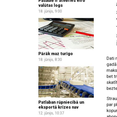
Pasaulē ir atvēries eiro
valūtas logs
18. jūnijs, 9:00
Pārāk maz turīgo
Dati 
18. jūnijs, 8:30
gadā 
maksa
bet t
skatī
bezt
Strau
Patlaban rūpniecībā un
par p
eksportā krīzes nav
kopum
12. jūnijs, 10:37
abon