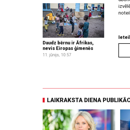
izvēl
notei
Ietei
Daudz bērnu ir Āfrikas,
nevis Eiropas ģimenēs
11. jūnijs, 10:57
LAIKRAKSTA DIENA PUBLIKĀ