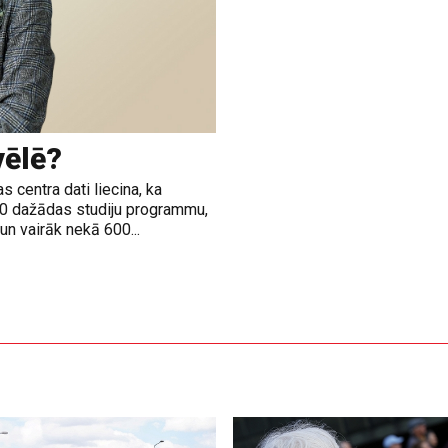
vēlē?
 centra dati liecina, ka
00 dažādas studiju programmu,
n vairāk nekā 600...