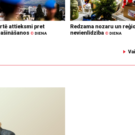
rtē attieksmi pret
Redzama nozaru un reģi
lašināšanos
nevienlīdzība
©
DIENA
©
DIENA
Va