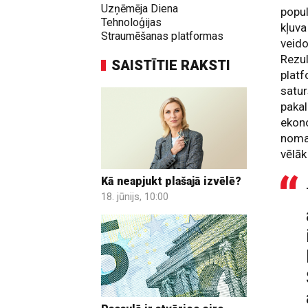
Uzņēmēja Diena
popul
Tehnoloģijas
kļuva
Straumēšanas platformas
veido
Rezul
SAISTĪTIE RAKSTI
platf
satur
pakal
ekon
nomad
vēlāk
Kā neapjukt plašajā izvēlē?
18. jūnijs, 10:00