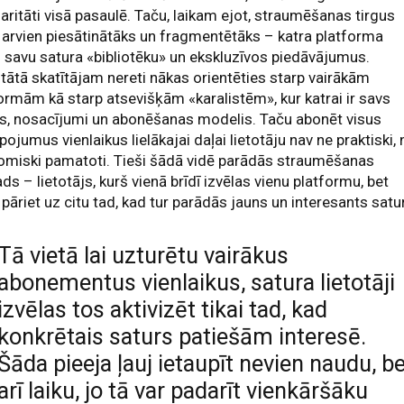
aritāti visā pasaulē. Taču, laikam ejot, straumēšanas tirgus
 arvien piesātinātāks un fragmentētāks – katra platforma
 savu satura «bibliotēku» un ekskluzīvos piedāvājumus.
tātā skatītājam nereti nākas orientēties starp vairākām
ormām kā starp atsevišķām «karalistēm», kur katrai ir savs
s, nosacījumi un abonēšanas modelis. Taču abonēt visus
pojumus vienlaikus lielākajai daļai lietotāju nav ne praktiski, 
omiski pamatoti. Tieši šādā vidē parādās straumēšanas
s – lietotājs, kurš vienā brīdī izvēlas vienu platformu, bet
 pāriet uz citu tad, kad tur parādās jauns un interesants satu
Tā vietā lai uzturētu vairākus
abonementus vienlaikus, satura lietotāji
izvēlas tos aktivizēt tikai tad, kad
konkrētais saturs patiešām interesē.
Šāda pieeja ļauj ietaupīt nevien naudu, b
arī laiku, jo tā var padarīt vienkāršāku