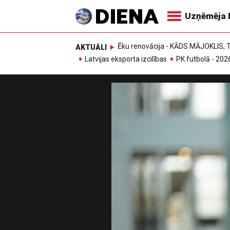
Uzņēmēja 
Ēku renovācija - KĀDS MĀJOKLIS
AKTUĀLI
Latvijas eksporta izcilības
PK futbolā - 202