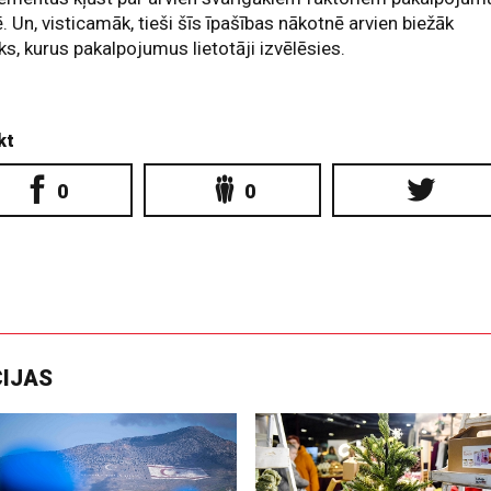
ē. Un, visticamāk, tieši šīs īpašības nākotnē arvien biežāk
ks, kurus pakalpojumus lietotāji izvēlēsies.
kt
0
0
CIJAS