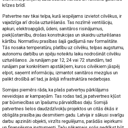
krīzes brīdī.
Patvertne nav tikai telpa, kurā iespējams izvietot cilvēkus, ir
vajadzīga arī droša uzturēšanās. Tas nozīmē ventilāciju,
apkuri, elektroapgādi, ūdeni, sanitāros risinājumus,
piekļūstamību, drošas konstrukcijas un skaidru uzturēšanas
kārtību. Normatīvu prasības šajā gadījumā nav formalitāte.
Tās nosaka temperatūru, platību uz cilvēku, telpas augstumu,
autonomu darbību un spēju noteiktu laiku nodrošināt cilvēku
uzturēšanos. Ja runājam par 12, 24 vai 72 stundām, tad
runājam par konkrētiem apstākļiem, kuros cilvēkiem jāspēj
elpot, saņemt informāciju, izmantot sanitāros mezglus un
palikt drošībā arī tad, ja ārējā infrastruktūra nedarbojas.
Somijas piemērs rāda, ka plašs patvertņu pārklājums
neveidojas ar kampaņām. Tas rodas tad, ja patvertnes kļūst
par būvniecības un īpašumu pārvaldības daļu. Somijā
patvertnes lielos daudzdzīvokļu projektos un citās ēkās ir
obligāta prasība jau desmitiem gadu. Latvija ir sākusi svarīgu
darbu: apzināti objekti, virzīts regulējums, parādās iepirkumi
un finansējuma instrumenti. Taču nākamais solis nedrīkst būt