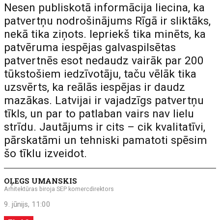
Nesen publiskotā informācija liecina, ka
patvertņu nodrošinājums Rīgā ir sliktāks,
nekā tika ziņots. Iepriekš tika minēts, ka
patvēruma iespējas galvaspilsētas
patvertnēs esot nedaudz vairāk par 200
tūkstošiem iedzīvotāju, taču vēlāk tika
uzsvērts, ka reālās iespējas ir daudz
mazākas. Latvijai ir vajadzīgs patvertņu
tīkls, un par to patlaban vairs nav lielu
strīdu. Jautājums ir cits – cik kvalitatīvi,
pārskatāmi un tehniski pamatoti spēsim
šo tīklu izveidot.
OĻEGS UMANSKIS
Arhitektūras biroja SEP komercdirektors
9. jūnijs, 11:00