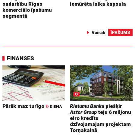
sadarbību Rīgas
iemūrēta laika kapsula
komerciālo īpašumu
segmentā
Vairāk
ĪPAŠUMS
FINANSES
Pārāk maz turīgo
Rietumu Banka
piešķir
©
DIENA
Astor Group
teju 6 miljonu
eiro kredītu
dzīvojamajam projektam
Torņakalnā