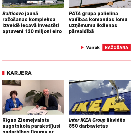
Balticovo
jaunā
PATA
grupa palielina
ražošanas kompleksa
vadības komandas lomu
izveidē Iecavā investēti
uzņēmumu ikdienas
aptuveni 120 miljoni eiro
pārvaldībā
Vairāk
RAŽOŠANA
KARJERA
Rīgas Ziemeļvalstu
Inter IKEA Group
likvidēs
augstskola parakstījusi
850 darbavietas
sadarbības līgumu ar