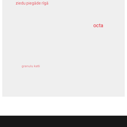
ziedu piegāde rīgā
meliorācijas darbi
octa
dziļurbums
kravu apdrošināšana
granulu katli
siltumsūknis