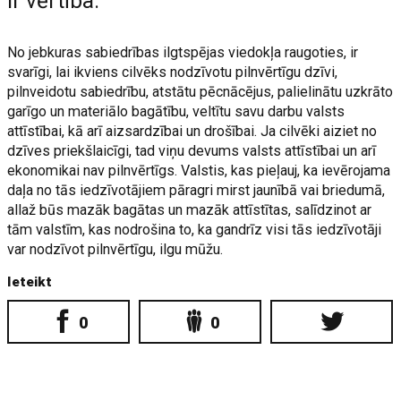
ir vērtība.
No jebkuras sabiedrības ilgtspējas viedokļa raugoties, ir
svarīgi, lai ikviens cilvēks nodzīvotu pilnvērtīgu dzīvi,
pilnveidotu sabiedrību, atstātu pēcnācējus, palielinātu uzkrāto
garīgo un materiālo bagātību, veltītu savu darbu valsts
attīstībai, kā arī aizsardzībai un drošībai. Ja cilvēki aiziet no
dzīves priekšlaicīgi, tad viņu devums valsts attīstībai un arī
ekonomikai nav pilnvērtīgs. Valstis, kas pieļauj, ka ievērojama
daļa no tās iedzīvotājiem pāragri mirst jaunībā vai briedumā,
allaž būs mazāk bagātas un mazāk attīstītas, salīdzinot ar
tām valstīm, kas nodrošina to, ka gandrīz visi tās iedzīvotāji
var nodzīvot pilnvērtīgu, ilgu mūžu.
Ieteikt
0
0