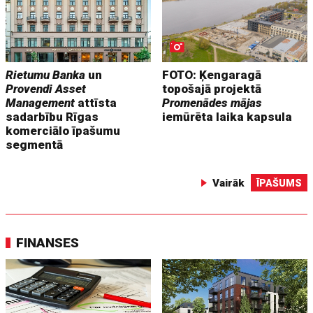
Rietumu Banka
un
FOTO: Ķengaragā
Provendi Asset
topošajā projektā
Management
attīsta
Promenādes mājas
sadarbību Rīgas
iemūrēta laika kapsula
komerciālo īpašumu
segmentā
Vairāk
ĪPAŠUMS
FINANSES