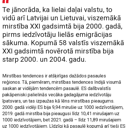
Te jānorāda, ka lielai daļai valstu, to
vidū arī Latvijai un Lietuvai, viszemākā
mirstība XXI gadsimtā bija 2000. gadā,
pirms iedzīvotāju lielās emigrācijas
sākuma. Kopumā 58 valstīs viszemākā
XXI gadsimtā novērotā mirstība bija
starp 2000. un 2004. gadu.
Mirstības tendences ir atšķirīgas dažādos pasaules
reģionos. Tā, piemēram, mirstības tendences Indijā visumā
saskan ar vidējām tendencēm pasaulē. ES dalībvalstīs
pakāpeniski palielinās vecāka gadagājuma iedzīvotāju
īpatsvars, un tas izpaužas kā lēns mirstības pieaugums.
2000. gadā vidēji ES bija 9,94 mirušie uz 1000 iedzīvotājiem,
2019. gadā mirstība bija pieaugusi līdz 10,41 mirušajam uz
1000 iedzīvotājiem, bet 2021. gadā – līdz 11,89 mirušajiem
uz 1000 iedzīvotājiem. Līdzīgi kā pasaulē kopumā arī tieši ES