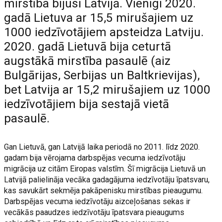
mirstība bijusi Latvijā. Vienīgi 2020.
gadā Lietuva ar 15,5 mirušajiem uz
1000 iedzīvotājiem apsteidza Latviju.
2020. gadā Lietuvā bija ceturtā
augstākā mirstība pasaulē (aiz
Bulgārijas, Serbijas un Baltkrievijas),
bet Latvija ar 15,2 mirušajiem uz 1000
iedzīvotājiem bija sestajā vietā
pasaulē.
Gan Lietuvā, gan Latvijā laika periodā no 2011. līdz 2020.
gadam bija vērojama darbspējas vecuma iedzīvotāju
migrācija uz citām Eiropas valstīm. Šī migrācija Lietuvā un
Latvijā palielināja vecāka gadagājuma iedzīvotāju īpatsvaru,
kas savukārt sekmēja pakāpenisku mirstības pieaugumu.
Darbspējas vecuma iedzīvotāju aizceļošanas sekas ir
vecākās paaudzes iedzīvotāju īpatsvara pieaugums