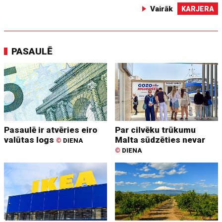
Vairāk
KARJERA
PASAULĒ
Pasaulē ir atvēries eiro
Par cilvēku trūkumu
valūtas logs
Malta sūdzēties nevar
©
DIENA
©
DIENA