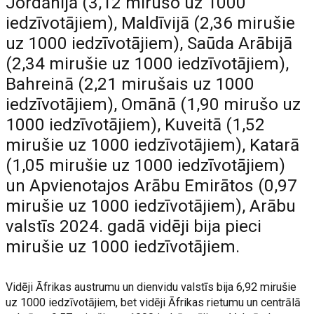
Jordānijā (3,12 mirušo uz 1000
iedzīvotājiem), Maldīvijā (2,36 mirušie
uz 1000 iedzīvotājiem), Saūda Arābijā
(2,34 mirušie uz 1000 iedzīvotājiem),
Bahreinā (2,21 mirušais uz 1000
iedzīvotājiem), Omānā (1,90 mirušo uz
1000 iedzīvotājiem), Kuveitā (1,52
mirušie uz 1000 iedzīvotājiem), Katarā
(1,05 mirušie uz 1000 iedzīvotājiem)
un Apvienotajos Arābu Emirātos (0,97
mirušie uz 1000 iedzīvotājiem), Arābu
valstīs 2024. gadā vidēji bija pieci
mirušie uz 1000 iedzīvotājiem.
Vidēji Āfrikas austrumu un dienvidu valstīs bija 6,92 mirušie
uz 1000 iedzīvotājiem, bet vidēji Āfrikas rietumu un centrālā