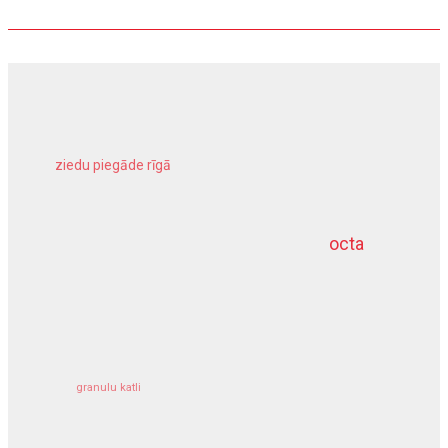
ziedu piegāde rīgā
meliorācijas darbi
octa
dziļurbums
kravu apdrošināšana
granulu katli
siltumsūknis