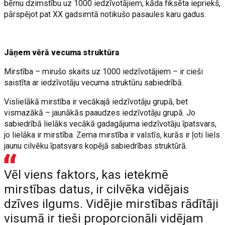
bērnu dzimstību uz 1000 iedzīvotājiem, kāda fiksēta iepriekš,
pārspējot pat XX gadsimtā notikušo pasaules karu gadus.
Jāņem vērā vecuma struktūra
Mirstība – mirušo skaits uz 1000 iedzīvotājiem – ir cieši
saistīta ar iedzīvotāju vecuma struktūru sabiedrībā.
Vislielākā mirstība ir vecākajā iedzīvotāju grupā, bet
vismazākā – jaunākās paaudzes iedzīvotāju grupā. Jo
sabiedrībā lielāks vecākā gadagājuma iedzīvotāju īpatsvars,
jo lielāka ir mirstība. Zema mirstība ir valstīs, kurās ir ļoti liels
jaunu cilvēku īpatsvars kopējā sabiedrības struktūrā.
Vēl viens faktors, kas ietekmē
mirstības datus, ir cilvēka vidējais
dzīves ilgums. Vidējie mirstības rādītāji
visumā ir tieši proporcionāli vidējam