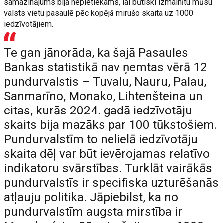
samazinājums bija nepietiekams, lai būtiski izmainītu mūsu
valsts vietu pasaulē pēc kopējā mirušo skaita uz 1000
iedzīvotājiem.
Te gan jānorāda, ka šajā Pasaules
Bankas statistikā nav ņemtas vērā 12
pundurvalstis – Tuvalu, Nauru, Palau,
Sanmarīno, Monako, Lihtenšteina un
citas, kurās 2024. gadā iedzīvotāju
skaits bija mazāks par 100 tūkstošiem.
Pundurvalstīm to nelielā iedzīvotāju
skaita dēļ var būt ievērojamas relatīvo
indikatoru svārstības. Turklāt vairākās
pundurvalstīs ir specifiska uzturēšanās
atļauju politika. Jāpiebilst, ka no
pundurvalstīm augsta mirstība ir