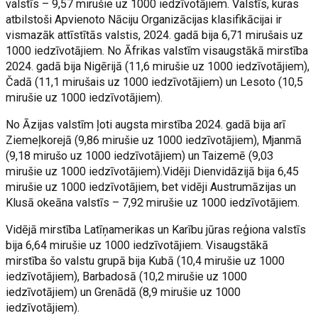
valstīs – 9,57 mirušie uz 1000 iedzīvotājiem. Valstīs, kuras
atbilstoši Apvienoto Nāciju Organizācijas klasifikācijai ir
vismazāk attīstītās valstis, 2024. gadā bija 6,71 mirušais uz
1000 iedzīvotājiem. No Āfrikas valstīm visaugstākā mirstība
2024. gadā bija Nigērijā (11,6 mirušie uz 1000 iedzīvotājiem),
Čadā (11,1 mirušais uz 1000 iedzīvotājiem) un Lesoto (10,5
mirušie uz 1000 iedzīvotājiem).
No Āzijas valstīm ļoti augsta mirstība 2024. gadā bija arī
Ziemeļkorejā (9,86 mirušie uz 1000 iedzīvotājiem), Mjanmā
(9,18 mirušo uz 1000 iedzīvotājiem) un Taizemē (9,03
mirušie uz 1000 iedzīvotājiem).Vidēji Dienvidāzijā bija 6,45
mirušie uz 1000 iedzīvotājiem, bet vidēji Austrumāzijas un
Klusā okeāna valstīs – 7,92 mirušie uz 1000 iedzīvotājiem.
Vidējā mirstība Latīņamerikas un Karību jūras reģiona valstīs
bija 6,64 mirušie uz 1000 iedzīvotājiem. Visaugstākā
mirstība šo valstu grupā bija Kubā (10,4 mirušie uz 1000
iedzīvotājiem), Barbadosā (10,2 mirušie uz 1000
iedzīvotājiem) un Grenādā (8,9 mirušie uz 1000
iedzīvotājiem).