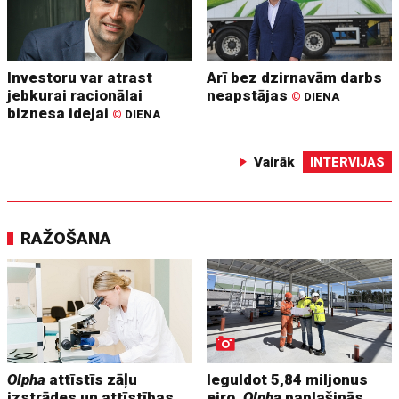
Investoru var atrast
Arī bez dzirnavām darbs
jebkurai racionālai
neapstājas
©
DIENA
biznesa idejai
©
DIENA
Vairāk
INTERVIJAS
RAŽOŠANA
Olpha
attīstīs zāļu
Ieguldot 5,84 miljonus
izstrādes un attīstības
eiro,
Olpha
paplašinās