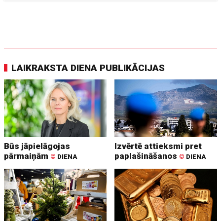
LAIKRAKSTA DIENA PUBLIKĀCIJAS
Būs jāpielāgojas
Izvērtē attieksmi pret
pārmaiņām
paplašināšanos
©
DIENA
©
DIENA