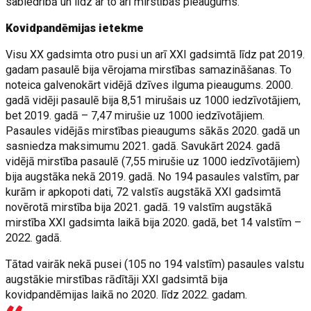
sabiedrībā un līdz ar to arī mirstības pieaugums.
Kovidpandēmijas ietekme
Visu XX gadsimta otro pusi un arī XXI gadsimtā līdz pat 2019.
gadam pasaulē bija vērojama mirstības samazināšanas. To
noteica galvenokārt vidējā dzīves ilguma pieaugums. 2000.
gadā vidēji pasaulē bija 8,51 mirušais uz 1000 iedzīvotājiem,
bet 2019. gadā – 7,47 mirušie uz 1000 iedzīvotājiem.
Pasaules vidējās mirstības pieaugums sākās 2020. gadā un
sasniedza maksimumu 2021. gadā. Savukārt 2024. gadā
vidējā mirstība pasaulē (7,55 mirušie uz 1000 iedzīvotājiem)
bija augstāka nekā 2019. gadā. No 194 pasaules valstīm, par
kurām ir apkopoti dati, 72 valstīs augstākā XXI gadsimtā
novērotā mirstība bija 2021. gadā. 19 valstīm augstākā
mirstība XXI gadsimta laikā bija 2020. gadā, bet 14 valstīm –
2022. gadā.
Tātad vairāk nekā pusei (105 no 194 valstīm) pasaules valstu
augstākie mirstības rādītāji XXI gadsimtā bija
kovidpandēmijas laikā no 2020. līdz 2022. gadam.