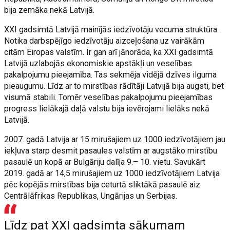
bija zemāka nekā Latvijā.
XXI gadsimtā Latvijā mainījās iedzīvotāju vecuma struktūra.
Notika darbspējīgo iedzīvotāju aizceļošana uz vairākām
citām Eiropas valstīm. Ir gan arī jānorāda, ka XXI gadsimtā
Latvijā uzlabojās ekonomiskie apstākļi un veselības
pakalpojumu pieejamība. Tas sekmēja vidējā dzīves ilguma
pieaugumu. Līdz ar to mirstības rādītāji Latvijā bija augsti, bet
visumā stabili. Tomēr veselības pakalpojumu pieejamības
progress lielākajā daļā valstu bija ievērojami lielāks nekā
Latvijā.
2007. gadā Latvija ar 15 mirušajiem uz 1000 iedzīvotājiem jau
iekļuva starp desmit pasaules valstīm ar augstāko mirstību
pasaulē un kopā ar Bulgāriju dalīja 9.– 10. vietu. Savukārt
2019. gadā ar 14,5 mirušajiem uz 1000 iedzīvotājiem Latvija
pēc kopējās mirstības bija ceturtā sliktākā pasaulē aiz
Centrālāfrikas Republikas, Ungārijas un Serbijas.
Līdz pat XXI gadsimta sākumam