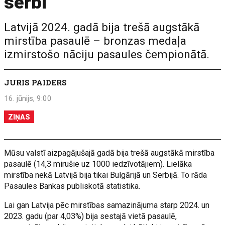
serbi
Latvijā 2024. gadā bija trešā augstākā
mirstība pasaulē – bronzas medaļa
izmirstošo nāciju pasaules čempionātā.
JURIS PAIDERS
16. jūnijs, 9:00
ZIŅAS
Mūsu valstī aizpagājušajā gadā bija trešā augstākā mirstība
pasaulē (14,3 mirušie uz 1000 iedzīvotājiem). Lielāka
mirstība nekā Latvijā bija tikai Bulgārijā un Serbijā. To rāda
Pasaules Bankas publiskotā statistika.
Lai gan Latvija pēc mirstības samazinājuma starp 2024. un
2023. gadu (par 4,03%) bija sestajā vietā pasaulē,