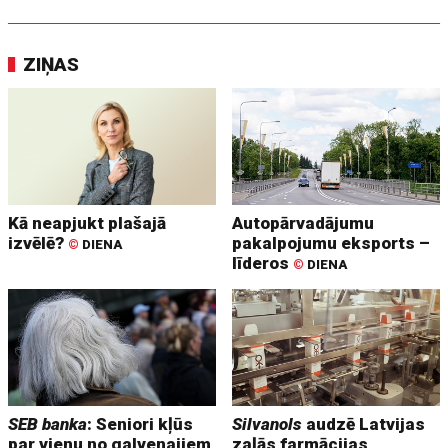
ZIŅAS
Kā neapjukt plašajā
Autopārvadājumu
izvēlē?
pakalpojumu eksports –
©
DIENA
līderos
©
DIENA
SEB banka
: Seniori kļūs
Silvanols
audzē Latvijas
par vienu no galvenajiem
zaļās farmācijas