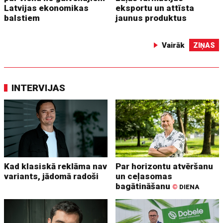
Latvijas ekonomikas
eksportu un attīsta
balstiem
jaunus produktus
Vairāk
ZIŅAS
INTERVIJAS
Kad klasiskā reklāma nav
Par horizontu atvēršanu
variants, jādomā radoši
un ceļasomas
bagātināšanu
©
DIENA