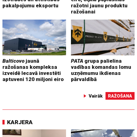
pakalpojumu eksportu
ražotni jaunu produktu
ražošanai
Balticovo
jaunā
PATA
grupa palielina
ražošanas kompleksa
vadības komandas lomu
izveidē Iecavā investēti
uzņēmumu ikdienas
aptuveni 120 miljoni eiro
pārvaldībā
Vairāk
RAŽOŠANA
KARJERA