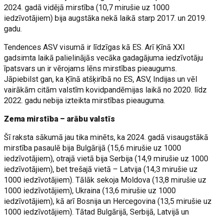
2024. gadā vidējā mirstība (10,7 mirušie uz 1000
iedzīvotājiem) bija augstāka nekā laikā starp 2017. un 2019.
gadu.
Tendences ASV visumā ir līdzīgas kā ES. Arī Ķīnā XXI
gadsimta laikā palielinājās vecāka gadagājuma iedzīvotāju
īpatsvars un ir vērojams lēns mirstības pieaugums.
Jāpiebilst gan, ka Ķīnā atšķirībā no ES, ASV, Indijas un vēl
vairākām citām valstīm kovidpandēmijas laikā no 2020. līdz
2022. gadu nebija izteikta mirstības pieauguma.
Zema mirstība – arābu valstīs
Šī raksta sākumā jau tika minēts, ka 2024. gadā visaugstākā
mirstība pasaulē bija Bulgārijā (15,6 mirušie uz 1000
iedzīvotājiem), otrajā vietā bija Serbija (14,9 mirušie uz 1000
iedzīvotājiem), bet trešajā vietā – Latvija (14,3 mirušie uz
1000 iedzīvotājiem). Tālāk sekoja Moldova (13,8 mirušie uz
1000 iedzīvotājiem), Ukraina (13,6 mirušie uz 1000
iedzīvotājiem), kā arī Bosnija un Hercegovina (13,5 mirušie uz
1000 iedzīvotājiem). Tātad Bulgārijā, Serbijā, Latvijā un