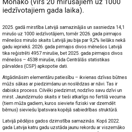
Monako (virs 20 mirušajiem uz 1000
iedzīvotajiem gada laika).
2025. gadā mirstība Latvijā samazinājās un sasniedza 14,1
mirušo uz 1000 iedzīvotājiem, tomēr 2026. gada pirmajos
mēnešos mirušo skaits Latvijā jau bija par 9,2% lielāks nekā
gadu iepriekš. 2026. gada pirmajos divos mēnešos Latvijā
tika reģistrēti 4957 mirušie, bet 2025. gada pirmajos divos
mēnešos – 4538 mirušie, rāda Centrālās statistikas
pārvaldes (CSP) apkopotie dati.
Atgādināsim elementāru patiesību – ikvienas dzīvas būtnes
mūžs sākas ar piedzimšanu un noslēdzas ar nāvi. Tas ir
dabisks process. Cilvēki piedzimst, nodzīvo savu dzīvi un
mirst. Jaundzimušo skaits ir tieši atkarīgs no fertilā vecuma
(tiem mūža gadiem, kuros sieviete fiziski var dzemdēt
bērnus) sieviešu īpatsvara kopējā sabiedrības struktūrā.
Latvijā pēdējos gados dzimstība samazinās. Kopš 2022.
gada Latvija katru gadu uzstāda jaunu rekordu ar viszemāko