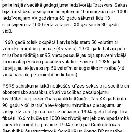
palielinājās vecākā gadagājuma iedzīvotāju īpatsvars. Sekas
bija mirstības pieaugums no aptuveni 10 mirušajiem uz 1000
iedzīvotajiem XX gadsimta 60. gadu sākumā līdz 13
mirušajiem uz 1000 iedzīvotājiem XX gadsimta 80. gadu
vidū.
1960. gadā tolaik okupētā Latvija bija starp 50 valstīm ar
zemāko mirstību pasaulē (45. vieta). 1970. gadā Latvija pēc
mirstības rādītāja ar 95. vietu pasaulē jau bija aptuveni vidējā
līmenī starp visām pasaules valstīm. Savukārt 1985. gadā
Latvija jau iekļuva starp 50 valstīm ar augstāko mirstību (46.
vieta pasaulē pēc mirstības lieluma).
PSRS sabrukuma laikā notikušās krīzes sekas bija sociālo un
ekonomisko apstākļu, kā arī veselības pakalpojumu
kvalitātes un pieejamības pasliktināšanās. Tas XX gadsimta
90. gadu vidū izraisīja ievērojamu mirstības pieaugumu un
vidējā dzīves ilguma samazināšanos. 1994. gadā Latvijā tika
fiksēti 16,6 mirušie uz 1000 iedzīvotājiem jeb deviņpadsmitā
augstākā mirstība pasaulē. 1994. gadā pat Centrālāfrikas
Republikā, Austrumtimorā, Somālijā un Kongo DR mirstība