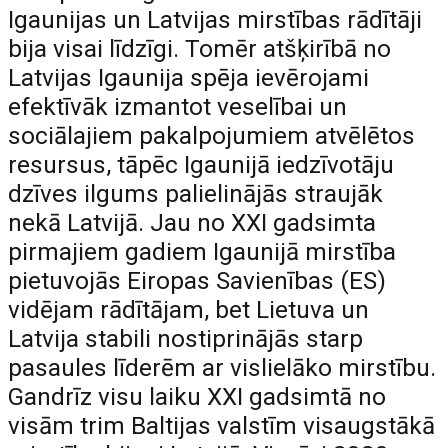
Igaunijas un Latvijas mirstības rādītāji
bija visai līdzīgi. Tomēr atšķirībā no
Latvijas Igaunija spēja ievērojami
efektīvāk izmantot veselībai un
sociālajiem pakalpojumiem atvēlētos
resursus, tāpēc Igaunijā iedzīvotāju
dzīves ilgums palielinājās straujāk
nekā Latvijā. Jau no XXI gadsimta
pirmajiem gadiem Igaunijā mirstība
pietuvojās Eiropas Savienības (ES)
vidējam rādītājam, bet Lietuva un
Latvija stabili nostiprinājās starp
pasaules līderēm ar vislielāko mirstību.
Gandrīz visu laiku XXI gadsimtā no
visām trim Baltijas valstīm visaugstākā