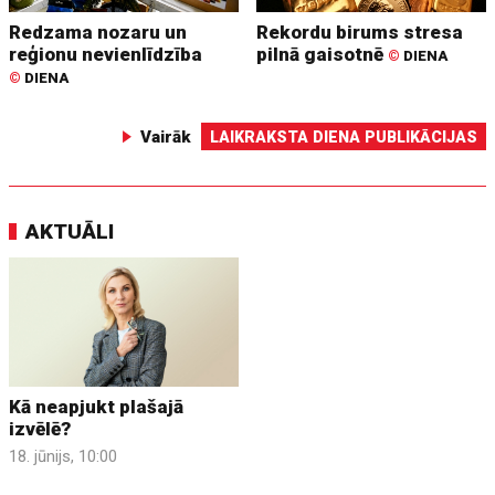
Redzama nozaru un
Rekordu birums stresa
reģionu nevienlīdzība
pilnā gaisotnē
©
DIENA
©
DIENA
Vairāk
LAIKRAKSTA DIENA PUBLIKĀCIJAS
AKTUĀLI
Kā neapjukt plašajā
izvēlē?
18. jūnijs, 10:00