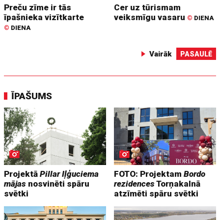
Preču zīme ir tās
Cer uz tūrismam
īpašnieka vizītkarte
veiksmīgu vasaru
©
DIENA
©
DIENA
Vairāk
PASAULĒ
ĪPAŠUMS
Projektā
Pillar Iļģuciema
FOTO: Projektam
Bordo
mājas
nosvinēti spāru
rezidences
Torņakalnā
svētki
atzīmēti spāru svētki