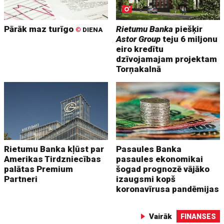
Pārāk maz turīgo
Rietumu Banka
piešķir
©
DIENA
Astor Group
teju 6 miljonu
eiro kredītu
dzīvojamajam projektam
Torņakalnā
Rietumu Banka kļūst par
Pasaules Banka
Amerikas Tirdzniecības
pasaules ekonomikai
palātas Premium
šogad prognozē vājāko
Partneri
izaugsmi kopš
koronavīrusa pandēmijas
Vairāk
FINANSES