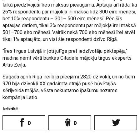
laikā piedzīvojuši īres maksas pieaugumu. Aptauja arī rāda, ka
26% respondentu par mājokļa īri maksā līdz 300 eiro mēnesī,
bet 10% respondentu – 301– 500 eiro mēnesī. Pēc šīs
aptaujas datiem, tikai 3% respondentu par mājokļa īrei maksā
501–700 eiro mēnesī. Vairāk nekā 700 eiro mēnesī īrei atvēl
tikai 1% aptaujāto, un visi šie respondenti dzīvo Rīgā.
"Īres tirgus Latvijā ir ļoti jutīgs pret iedzīvotāju pirktspēju,"
mudina ņemt vērā bankas Citadele mājokļu tirgus eksperts
Artis Zeiļa.
Šāgada aprīlī Rīgā īrei bija pieejami 2820 dzīvokļi, un no tiem
970 bija dzīvokļi XX gadsimta otrajā pusē būvētajās
sērijveida mājās, vēsta nekustamo īpašumu nozares
kompānija Latio.
Ieteikt
0
0