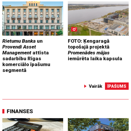
Rietumu Banka
un
FOTO: Ķengaragā
Provendi Asset
topošajā projektā
Management
attīsta
Promenādes mājas
sadarbību Rīgas
iemūrēta laika kapsula
komerciālo īpašumu
segmentā
Vairāk
ĪPAŠUMS
FINANSES