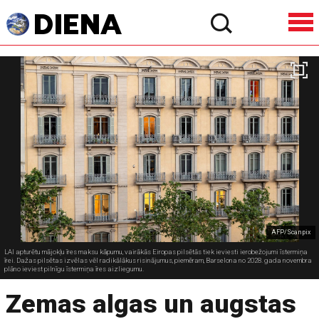
AFP/Scanpix
LAI apturētu mājokļu īres maksu kāpumu, vairākās Eiropas pilsētās tiek ieviesti ierobežojumi īstermiņa
īrei. Dažas pilsētas izvēlas vēl radikālākus risinājumus, piemēram, Barselona no 2028. gada novembra
plāno ieviest pilnīgu īstermiņa īres aizliegumu.
Zemas algas un augstas