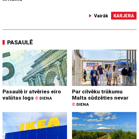
Vairāk
KARJERA
PASAULĒ
Pasaulē ir atvēries eiro
Par cilvēku trūkumu
valūtas logs
Malta sūdzēties nevar
©
DIENA
©
DIENA