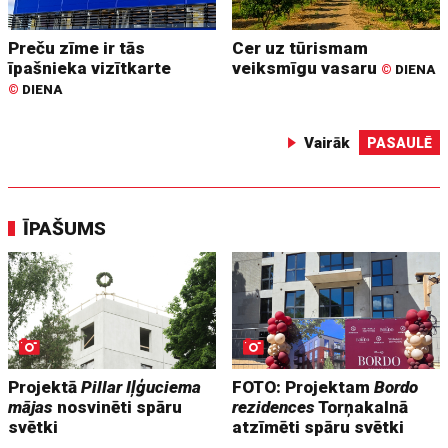
Preču zīme ir tās
Cer uz tūrismam
īpašnieka vizītkarte
veiksmīgu vasaru
©
DIENA
©
DIENA
Vairāk
PASAULĒ
ĪPAŠUMS
Projektā
Pillar Iļģuciema
FOTO: Projektam
Bordo
mājas
nosvinēti spāru
rezidences
Torņakalnā
svētki
atzīmēti spāru svētki