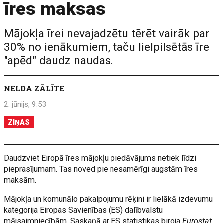
īres maksas
Mājokļa īrei nevajadzētu tērēt vairāk par
30% no ienākumiem, taču lielpilsētās īre
"apēd" daudz naudas.
NELDA ZĀLĪTE
2. jūnijs, 9:53
ZIŅAS
Daudzviet Eiropā īres mājokļu piedāvājums netiek līdzi
pieprasījumam. Tas noved pie nesamērīgi augstām īres
maksām.
Mājokļa un komunālo pakalpojumu rēķini ir lielākā izdevumu
kategorija Eiropas Savienības (ES) dalībvalstu
mājsaimniecībām. Saskaņā ar ES statistikas biroja
Eurostat