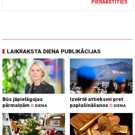
PIERAKSTĪTIES
LAIKRAKSTA DIENA PUBLIKĀCIJAS
Būs jāpielāgojas
Izvērtē attieksmi pret
pārmaiņām
paplašināšanos
©
DIENA
©
DIENA