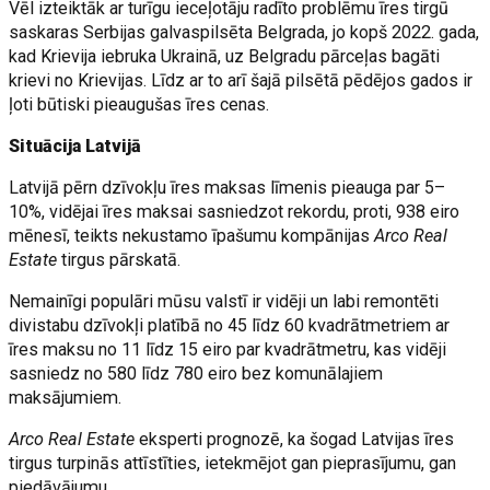
Vēl izteiktāk ar turīgu ieceļotāju radīto problēmu īres tirgū
saskaras Serbijas galvaspilsēta Belgrada, jo kopš 2022. gada,
kad Krievija iebruka Ukrainā, uz Belgradu pārceļas bagāti
krievi no Krievijas. Līdz ar to arī šajā pilsētā pēdējos gados ir
ļoti būtiski pieaugušas īres cenas.
Situācija Latvijā
Latvijā pērn dzīvokļu īres maksas līmenis pieauga par 5–
10%, vidējai īres maksai sasniedzot rekordu, proti, 938 eiro
mēnesī, teikts nekustamo īpašumu kompānijas
Arco Real
Estate
tirgus pārskatā.
Nemainīgi populāri mūsu valstī ir vidēji un labi remontēti
divistabu dzīvokļi platībā no 45 līdz 60 kvadrātmetriem ar
īres maksu no 11 līdz 15 eiro par kvadrātmetru, kas vidēji
sasniedz no 580 līdz 780 eiro bez komunālajiem
maksājumiem.
Arco Real Estate
eksperti prognozē, ka šogad Latvijas īres
tirgus turpinās attīstīties, ietekmējot gan pieprasījumu, gan
piedāvājumu.