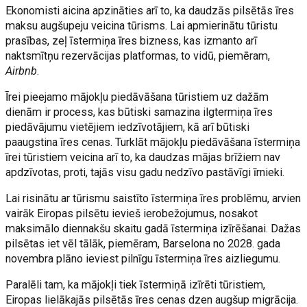
Ekonomisti aicina apzināties arī to, ka daudzās pilsētās īres
maksu augšupeju veicina tūrisms. Lai apmierinātu tūristu
prasības, zeļ īstermiņa īres bizness, kas izmanto arī
naktsmītņu rezervācijas platformas, to vidū, piemēram,
Airbnb
.
Īrei pieejamo mājokļu piedāvāšana tūristiem uz dažām
dienām ir process, kas būtiski samazina ilgtermiņa īres
piedāvājumu vietējiem iedzīvotājiem, kā arī būtiski
paaugstina īres cenas. Turklāt mājokļu piedāvāšana īstermiņa
īrei tūristiem veicina arī to, ka daudzas mājas brīžiem nav
apdzīvotas, proti, tajās visu gadu nedzīvo pastāvīgi īrnieki.
Lai risinātu ar tūrismu saistīto īstermiņa īres problēmu, arvien
vairāk Eiropas pilsētu ievieš ierobežojumus, nosakot
maksimālo diennakšu skaitu gadā īstermiņa izīrēšanai. Dažas
pilsētas iet vēl tālāk, piemēram, Barselona no 2028. gada
novembra plāno ieviest pilnīgu īstermiņa īres aizliegumu.
Paralēli tam, ka mājokļi tiek īstermiņā izīrēti tūristiem,
Eiropas lielākajās pilsētās īres cenas dzen augšup migrācija.