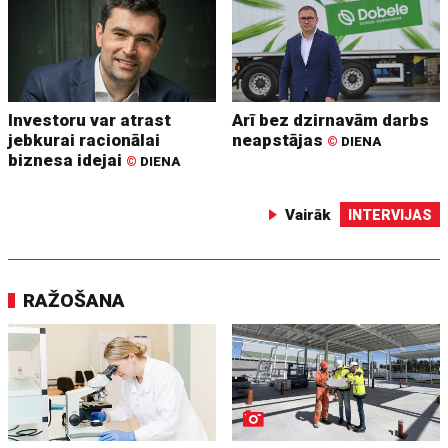
Investoru var atrast
Arī bez dzirnavām darbs
jebkurai racionālai
neapstājas
©
DIENA
biznesa idejai
©
DIENA
Vairāk
INTERVIJAS
RAŽOŠANA