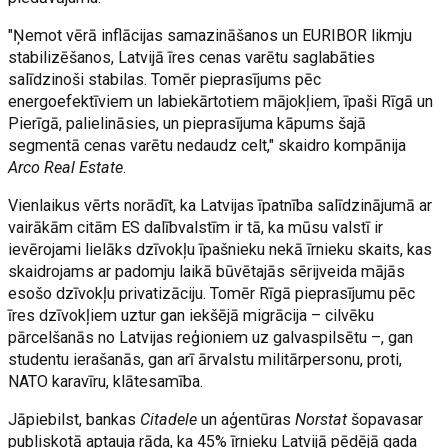
"Ņemot vērā inflācijas samazināšanos un EURIBOR likmju
stabilizēšanos, Latvijā īres cenas varētu saglabāties
salīdzinoši stabilas. Tomēr pieprasījums pēc
energoefektīviem un labiekārtotiem mājokļiem, īpaši Rīgā un
Pierīgā, palielināsies, un pieprasījuma kāpums šajā
segmentā cenas varētu nedaudz celt," skaidro kompānija
Arco Real Estate
.
Vienlaikus vērts norādīt, ka Latvijas īpatnība salīdzinājumā ar
vairākām citām ES dalībvalstīm ir tā, ka mūsu valstī ir
ievērojami lielāks dzīvokļu īpašnieku nekā īrnieku skaits, kas
skaidrojams ar padomju laikā būvētajās sērijveida mājās
esošo dzīvokļu privatizāciju. Tomēr Rīgā pieprasījumu pēc
īres dzīvokļiem uztur gan iekšējā migrācija – cilvēku
pārcelšanās no Latvijas reģioniem uz galvaspilsētu –, gan
studentu ierašanās, gan arī ārvalstu militārpersonu, proti,
NATO karavīru, klātesamība.
Jāpiebilst, bankas
Citadele
un aģentūras
Norstat
šopavasar
publiskotā aptauja rāda, ka 45% īrnieku Latvijā pēdējā gada