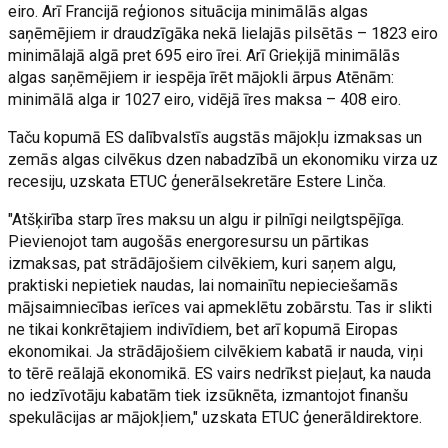
eiro. Arī Francijā reģionos situācija minimālās algas
saņēmējiem ir draudzīgāka nekā lielajās pilsētās – 1823 eiro
minimālajā algā pret 695 eiro īrei. Arī Grieķijā minimālās
algas saņēmējiem ir iespēja īrēt mājokli ārpus Atēnām:
minimālā alga ir 1027 eiro, vidējā īres maksa – 408 eiro.
Taču kopumā ES dalībvalstīs augstās mājokļu izmaksas un
zemās algas cilvēkus dzen nabadzībā un ekonomiku virza uz
recesiju, uzskata ETUC ģenerālsekretāre Estere Linča.
"Atšķirība starp īres maksu un algu ir pilnīgi neilgtspējīga.
Pievienojot tam augošās energoresursu un pārtikas
izmaksas, pat strādājošiem cilvēkiem, kuri saņem algu,
praktiski nepietiek naudas, lai nomainītu nepieciešamās
mājsaimniecības ierīces vai apmeklētu zobārstu. Tas ir slikti
ne tikai konkrētajiem indivīdiem, bet arī kopumā Eiropas
ekonomikai. Ja strādājošiem cilvēkiem kabatā ir nauda, viņi
to tērē reālajā ekonomikā. ES vairs nedrīkst pieļaut, ka nauda
no iedzīvotāju kabatām tiek izsūknēta, izmantojot finanšu
spekulācijas ar mājokļiem," uzskata ETUC ģenerāldirektore.