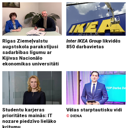
Rīgas Ziemeļvalstu
Inter IKEA Group
likvidēs
augstskola parakstījusi
850 darbavietas
sadarbības līgumu ar
Kijivas Nacionālo
ekonomikas universitāti
Studentu karjeras
Vēlas starptautisku vidi
prioritātes mainās: IT
©
DIENA
nozare piedzīvo lielāko
kritumu