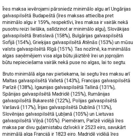
Īres maksa ievērojami pārsniedz minimālo algu arī Ungārijas
galvaspilsētā Budapeštā (īres maksas attiecība pret
minimālo algu ir 159%, respektīvi, īres maksa ir vairāk nekā
pusotru reizi lielāka, salīdzinot ar minimālo algu), Slovākijas
galvaspilsētā Bratislavā (158%), Bulgārijas galvaspilsētā
Sofijā (154%), Grieķijas galvaspilsētā Atēnās (153%) un mūsu
valsts galvaspilsētā Rīgā (151%). Tas nozīmē, ka minimālās
algas saņēmējiem visa alga būtu jāiztērē īrei un joprojām
būtu nepieciešama vairāk nekā puse no algas, lai to segtu.
Bruto minimālā alga nav pietiekama, lai segtu īres maksu arī
Maltas galvaspilsētā Valletā (143%), Francijas galvaspilsētā
Parīzē (138%), Igaunijas galvaspilsētā Tallinā (131%),
Spānijas galvaspilsētā Madridē (125%), Rumānijas
galvaspilsētā Bukarestē (122%), Polijas galvaspilsētā
Varšavā (117%), Īrijas galvaspilsētā Dublinā (113%),
Slovēnijas galvaspilsētā Ļubļanā (105%) un Lietuvas
galvaspilsētā Viļņā (105%). Piemēram, Parīzē vidējā īres
maksa par divu guļamistabu dzīvokli ir 2523 eiro, savukārt
minimālā alga Francijā ir 1823 eiro. Madridē vidējā īres