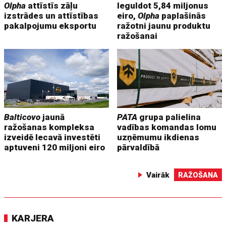
Olpha
attīstīs zāļu
Ieguldot 5,84 miljonus
izstrādes un attīstības
eiro,
Olpha
paplašinās
pakalpojumu eksportu
ražotni jaunu produktu
ražošanai
Balticovo
jaunā
PATA
grupa palielina
ražošanas kompleksa
vadības komandas lomu
izveidē Iecavā investēti
uzņēmumu ikdienas
aptuveni 120 miljoni eiro
pārvaldībā
Vairāk
RAŽOŠANA
KARJERA