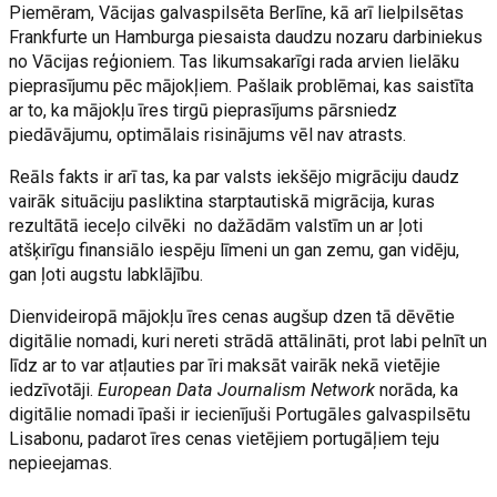
Piemēram, Vācijas galvaspilsēta Berlīne, kā arī lielpilsētas
Frankfurte un Hamburga piesaista daudzu nozaru darbiniekus
no Vācijas reģioniem. Tas likumsakarīgi rada arvien lielāku
pieprasījumu pēc mājokļiem. Pašlaik problēmai, kas saistīta
ar to, ka mājokļu īres tirgū pieprasījums pārsniedz
piedāvājumu, optimālais risinājums vēl nav atrasts.
Reāls fakts ir arī tas, ka par valsts iekšējo migrāciju daudz
vairāk situāciju pasliktina starptautiskā migrācija, kuras
rezultātā ieceļo cilvēki no dažādām valstīm un ar ļoti
atšķirīgu finansiālo iespēju līmeni un gan zemu, gan vidēju,
gan ļoti augstu labklājību.
Dienvideiropā mājokļu īres cenas augšup dzen tā dēvētie
digitālie nomadi, kuri nereti strādā attālināti, prot labi pelnīt un
līdz ar to var atļauties par īri maksāt vairāk nekā vietējie
iedzīvotāji.
European Data Journalism Network
norāda, ka
digitālie nomadi īpaši ir iecienījuši Portugāles galvaspilsētu
Lisabonu, padarot īres cenas vietējiem portugāļiem teju
nepieejamas.