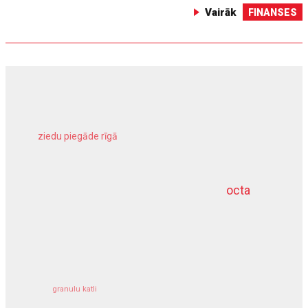
Vairāk
FINANSES
ziedu piegāde rīgā
meliorācijas darbi
octa
dziļurbums
kravu apdrošināšana
granulu katli
siltumsūknis