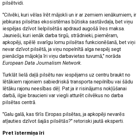
pilsētvidi.
"Cilvēki, kuri vēlas īrēt mājokli un ir ar zemiem ienākumiem, ir
jebkuras pilsētas ekosistēmas būtiska sastāvdaļa, bet viņu
iespējas dzīvot lielpilsētās apdraud augošā īres maksa.
Jaunieši, kuri ienāk darba tirgū, strādnieki, piemēram,
apkopēji, spēlē svarīgu lomu pilsētas funkcionēšanā, bet viņi
nevar dzīvot pilsētā, ja viņu nopelnītā alga nespēj segt
pienācīga mājokļa īri viņu darbavietas tuvumā," norāda
European Data Journalism Network.
Turklāt lielā daļā pilsētu nav iespējams uz centru braukt no
lētākiem rajoniem sabiedriskā transporta nepilnību vai šādu
lētāku rajonu neesības dēļ. Pat ja ir risinājums nokļūšanai
darbā, ilgie braucieni var viegli atturēt cilvēkus no darba
pilsētas centrā.
"Galu galā, kas tīrīs Eiropas pilsētas, ja apkopēji nevarēs
atļauties dzīvot šajās pilsētās?" retoriski jautā eksperti.
Pret īstermiņa īri