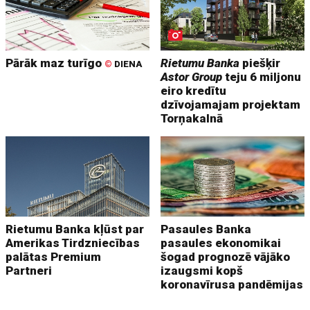
Pārāk maz turīgo
Rietumu Banka
piešķir
©
DIENA
Astor Group
teju 6 miljonu
eiro kredītu
dzīvojamajam projektam
Torņakalnā
Rietumu Banka kļūst par
Pasaules Banka
Amerikas Tirdzniecības
pasaules ekonomikai
palātas Premium
šogad prognozē vājāko
Partneri
izaugsmi kopš
koronavīrusa pandēmijas