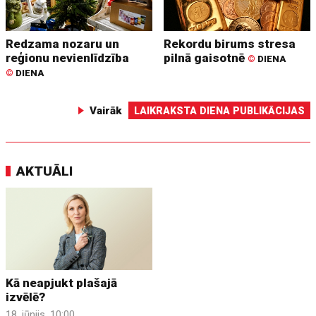
Redzama nozaru un
Rekordu birums stresa
reģionu nevienlīdzība
pilnā gaisotnē
©
DIENA
©
DIENA
Vairāk
LAIKRAKSTA DIENA PUBLIKĀCIJAS
AKTUĀLI
Kā neapjukt plašajā
izvēlē?
18. jūnijs, 10:00