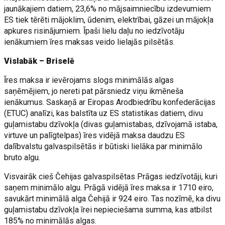
jaunākajiem datiem, 23,6% no mājsaimniecību izdevumiem
ES tiek tērēti mājoklim, ūdenim, elektrībai, gāzei un mājokļa
apkures risinājumiem. Īpaši lielu daļu no iedzīvotāju
ienākumiem īres maksas veido lielajās pilsētās.
Vislabāk – Briselē
Īres maksa ir ievērojams slogs minimālās algas
saņēmējiem, jo nereti pat pārsniedz viņu ikmēneša
ienākumus. Saskaņā ar Eiropas Arodbiedrību konfederācijas
(ETUC) analīzi, kas balstīta uz ES statistikas datiem, divu
guļamistabu dzīvokļa (divas guļamistabas, dzīvojamā istaba,
virtuve un palīgtelpas) īres vidējā maksa daudzu ES
dalībvalstu galvaspilsētās ir būtiski lielāka par minimālo
bruto algu.
Visvairāk cieš Čehijas galvaspilsētas Prāgas iedzīvotāji, kuri
saņem minimālo algu. Prāgā vidējā īres maksa ir 1710 eiro,
savukārt minimālā alga Čehijā ir 924 eiro. Tas nozīmē, ka divu
guļamistabu dzīvokļa īrei nepieciešama summa, kas atbilst
185% no minimālās algas.