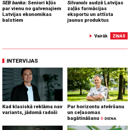
SEB banka
: Seniori kļūs
Silvanols
audzē Latvijas
par vienu no galvenajiem
zaļās farmācijas
Latvijas ekonomikas
eksportu un attīsta
balstiem
jaunus produktus
Vairāk
ZIŅAS
INTERVIJAS
Kad klasiskā reklāma nav
Par horizontu atvēršanu
variants, jādomā radoši
un ceļasomas
bagātināšanu
©
DIENA