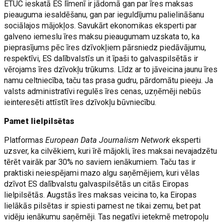
ETUC ieskatā ES līmenī ir jādomā gan par īres maksas
pieauguma iesaldēšanu, gan par ieguldījumu palielināšanu
sociālajos mājokļos. Savukārt ekonomikas eksperti par
galveno iemeslu īres maksu pieaugumam uzskata to, ka
pieprasījums pēc īres dzīvokļiem pārsniedz piedāvājumu,
respektīvi, ES dalībvalstīs un it īpaši to galvaspilsētās ir
vērojams īres dzīvokļu trūkums. Līdz ar to jāveicina jaunu īres
namu celtniecība, taču tas prasa gudru, pārdomātu pieeju. Ja
valsts administratīvi regulēs īres cenas, uzņēmēji nebūs
ieinteresēti attīstīt īres dzīvokļu būvniecību.
Pamet lielpilsētas
Platformas
European Data Journalism Network
eksperti
uzsver, ka cilvēkiem, kuri īrē mājokli, īres maksai nevajadzētu
tērēt vairāk par 30% no saviem ienākumiem. Taču tas ir
praktiski neiespējami mazo algu saņēmējiem, kuri vēlas
dzīvot ES dalībvalstu galvaspilsētās un citās Eiropas
lielpilsētās. Augstās īres maksas veicina to, ka Eiropas
lielākās pilsētas ir spiesti pamest ne tikai zemu, bet pat
vidēju ienākumu saņēmēji. Tas negatīvi ietekmē metropoļu