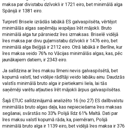
maksa par divistabu dzīvokli ir 1721 eiro, bet minimālā alga
Spānijā ir 1381 eiro.
Turpretī Brisele izrādās labākā ES galvaspilsēta, vērtējot
minimālās algas saņēmēju iespējas īrēt mājokli. Bruto
minimālā alga tur pārsniedz īres izmaksas. Briselē vidējā
īres maksa par divu guļamistabu dzīvokli ir 1476 eiro, bet
minimālā alga Beļģijā ir 2112 eiro. Otrā labākā ir Berlīne, kur
īres maksa veido 76% no Vācijas minimālās algas, kas, pēc
jaunākajiem datiem, ir 2343 eiro.
Ja salīdzina ar īres maksu līmeni nevis galvaspilsētā, bet
kopumā valstī, tad vidējie rādītāji veido labāku ainu. Daudzās
valstīs minimālā bruto alga ir pietiekami liela, lai tās
saņēmēji varētu atļauties īrēt mājokli ārpus galvaspilsētas.
Šajā ETUC salīdzinājumā analizēto 16 (no 27) ES dalībvalstu
minimālās bruto algas daļa, kas nepieciešama īres maksas
segšanai, svārstās no 33% Polijā līdz 61% Maltā. Dati par
īres maksu valstī kopumā rāda, ka, piemēram, Polijā
minimālā bruto alga ir 1139 eiro, bet vidējā īres maksa ir 376