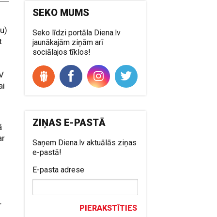
SEKO MUMS
hu)
Seko līdzi portāla Diena.lv
t
jaunākajām ziņām arī
sociālajos tīklos!
SV
ai
ZIŅAS E-PASTĀ
ā
ar
Saņem Diena.lv aktuālās ziņas
e-pastā!
r
E-pasta adrese
t
r
PIERAKSTĪTIES