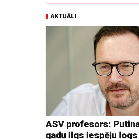
AKTUĀLI
ASV profesors: Putina
gadu ilgs iespēju logs