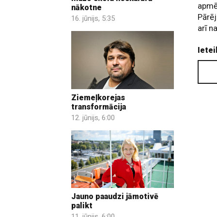
apmēr
nākotne
Pārēj
16. jūnijs, 5:35
arī n
Ietei
Ziemeļkorejas
transformācija
12. jūnijs, 6:00
Jauno paaudzi jāmotivē
palikt
11. jūnijs, 6:00