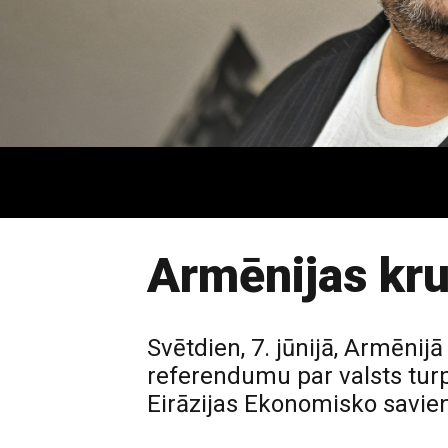
Armēnijas kru
Svētdien, 7. jūnijā, Armēni
referendumu par valsts turp
Eirāzijas Ekonomisko savien