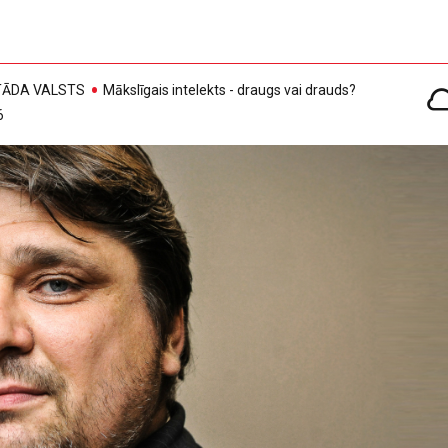
, TĀDA VALSTS
Mākslīgais intelekts - draugs vai drauds?
6