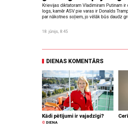
Krievijas diktatoram Vladimiram Putinam ir 
logs, kamēr ASV pie varas ir Donalds Tramps
par nākotnes soļiem, jo vēlāk būs daudz grūt
18. jūnijs, 8:45
DIENAS KOMENTĀRS
Kādi pētījumi ir vajadzīgi?
Cer
©
DIENA