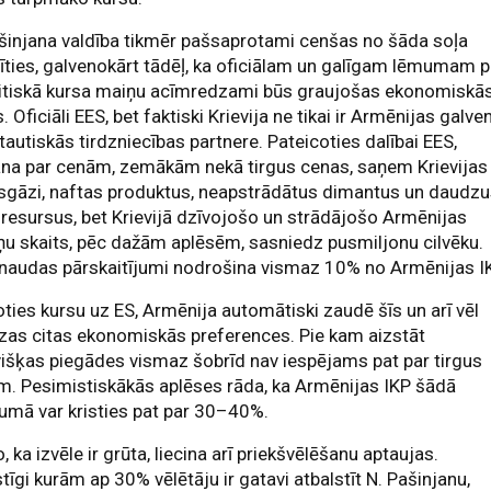
šinjana valdība tikmēr pašsaprotami cenšas no šāda soļa
rīties, galvenokārt tādēļ, ka oficiālam un galīgam lēmumam p
litiskā kursa maiņu acīmredzami būs graujošas ekonomiskā
. Oficiāli EES, bet faktiski Krievija ne tikai ir Armēnijas galve
tautiskās tirdzniecības partnere. Pateicoties dalībai EES,
āna par cenām, zemākām nekā tirgus cenas, saņem Krievijas
sgāzi, naftas produktus, neapstrādātus dimantus un daudz
 resursus, bet Krievijā dzīvojošo un strādājošo Armēnijas
ņu skaits, pēc dažām aplēsēm, sasniedz pusmiljonu cilvēku.
naudas pārskaitījumi nodrošina vismaz 10% no Armēnijas IK
oties kursu uz ES, Armēnija automātiski zaudē šīs un arī vēl
zas citas ekonomiskās preferences. Pie kam aizstāt
išķas piegādes vismaz šobrīd nav iespējams pat par tirgus
. Pesimistiskākās aplēses rāda, ka Armēnijas IKP šādā
umā var kristies pat par 30–40%.
o, ka izvēle ir grūta, liecina arī priekšvēlēšanu aptaujas.
stīgi kurām ap 30% vēlētāju ir gatavi atbalstīt N. Pašinjanu,