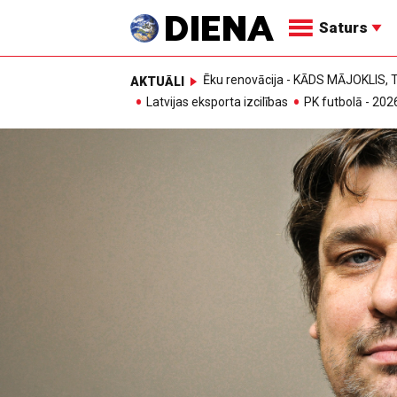
Saturs
Ēku renovācija - KĀDS MĀJOKLIS
AKTUĀLI
Latvijas eksporta izcilības
PK futbolā - 202