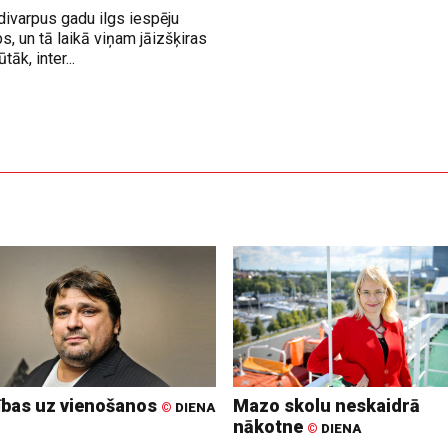
divarpus gadu ilgs iespēju
, un tā laikā viņam jāizšķiras
āk, inter...
ības uz vienošanos
Mazo skolu neskaidrā
©
DIENA
nākotne
©
DIENA