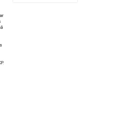
ar
s
nā
us
P.