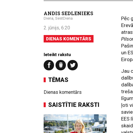
ANDIS SEDLENIEKS
Pēc g
Diena, SestDiena
Erevā
2. jūnijs, 6:20
atras
Pilso
DIENAS KOMENTĀRS
Pašin
un ES
Ieteikt rakstu
Eirop
Jau c
dalīb
TĒMAS
dalīb
treša
Dienas komentārs
līgum
SAISTĪTIE RAKSTI
ļoti 
savie
EES l
skaid
valst