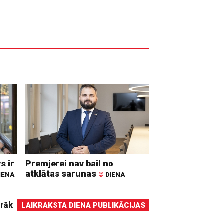
s ir
Premjerei nav bail no
atklātas sarunas
IENA
©
DIENA
irāk
LAIKRAKSTA DIENA PUBLIKĀCIJAS