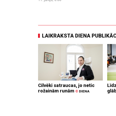
LAIKRAKSTA DIENA PUBLIKĀ
Cilvēki satraucas, jo netic
Līd
rožainām runām
glā
©
DIENA