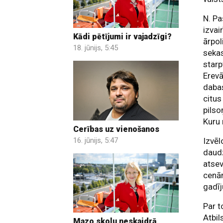
N. Pa
izvai
Kādi pētījumi ir vajadzīgi?
ārpo
18. jūnijs, 5:45
sekas
starp
Erev
daba
citus
pilso
Kuru 
Cerības uz vienošanos
16. jūnijs, 5:47
Izvēl
daud
atsev
cenām
gadīj
Par t
Atbil
Mazo skolu neskaidrā