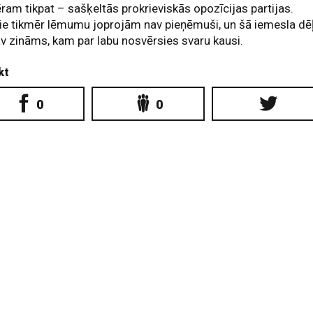
am tikpat – sašķeltās prokrieviskās opozīcijas partijas.
ie tikmēr lēmumu joprojām nav pieņēmuši, un šā iemesla dē
av zināms, kam par labu nosvērsies svaru kausi.
kt
0
0