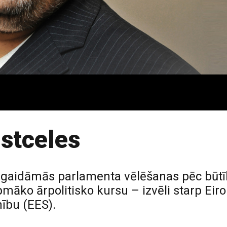
stceles
jā gaidāmās parlamenta vēlēšanas pēc būtī
māko ārpolitisko kursu – izvēli starp Eir
ību (EES).