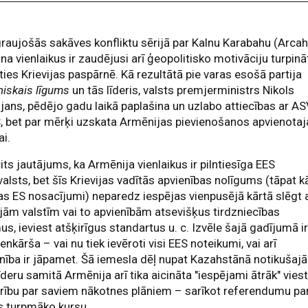
raujošās sakāves konfliktu sērijā par Kalnu Karabahu (Arca
na vienlaikus ir zaudējusi arī ģeopolitisko motivāciju turpinā
ties Krievijas paspārnē. Kā rezultātā pie varas esošā partija
niskais līgums
un tās līderis, valsts premjerministrs Nikols
jans, pēdējo gadu laikā paplašina un uzlabo attiecības ar A
, bet par mērķi uzskata Armēnijas pievienošanos apvienotaj
ai.
its jautājums, ka Armēnija vienlaikus ir pilntiesīga EES
valsts, bet šīs Krievijas vadītās apvienības nolīgums (tāpat k
as ES nosacījumi) neparedz iespējas vienpusējā kārtā slēgt 
jām valstīm vai to apvienībām atsevišķus tirdzniecības
us, ieviest atšķirīgus standartus u. c. Izvēle šajā gadījumā i
vienkārša – vai nu tiek ievēroti visi EES noteikumi, vai arī
nība ir jāpamet. Šā iemesla dēļ nupat Kazahstānā notikušajā
īderu samitā Armēnija arī tika aicināta "iespējami ātrāk" vies
rību par saviem nākotnes plāniem – sarīkot referendumu pa
s turpmāko kursu.