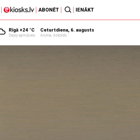
ABONĒT
IENĀKT
Rīgā +24 °C
Ceturtdiena, 6. augusts
Daļēji apmācies
Aisma, Askolds