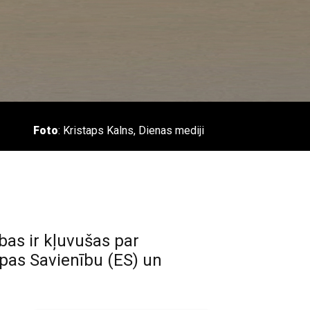
Foto
: Kristaps Kalns, Dienas mediji
bas ir kļuvušas par
opas Savienību (ES) un