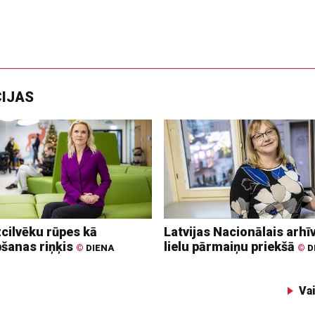
CIJAS
zcilvēku rūpes kā
Latvijas Nacionālais arhīv
bšanas riņķis
lielu pārmaiņu priekšā
©
DIENA
©
D
Va