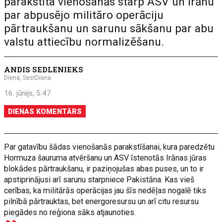
parakstīta vienošanās starp ASV un Irānu
par abpusējo militāro operāciju
pārtraukšanu un sarunu sākšanu par abu
valstu attiecību normalizēšanu.
ANDIS SEDLENIEKS
Diena, SestDiena
16. jūnijs, 5:47
DIENAS KOMENTĀRS
Par gatavību šādas vienošanās parakstīšanai, kura paredzētu
Hormuza šauruma atvēršanu un ASV īstenotās Irānas jūras
blokādes pārtraukšanu, ir paziņojušas abas puses, un to ir
apstiprinājusi arī sarunu starpniece Pakistāna. Kas vieš
cerības, ka militārās operācijas jau šīs nedēļas nogalē tiks
pilnībā pārtrauktas, bet energoresursu un arī citu resursu
piegādes no reģiona sāks atjaunoties.