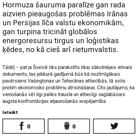
Hormuza šauruma paralīze gan rada
aizvien pieaugošas problēmas Irānas
un Persijas līča valstu ekonomikām,
gan turpina tricināt globālos
energoresursu tirgus un loģistikas
ķēdes, no kā cieš arī rietumvalstis.
Tādēļ – pat ja Šveicē tiks parakstīts tikai sākotnējais ietvara
dokuments, tas jebkurā gadījumā būs kā nozīmīgākais
pavērsiens Vašingtonas un Teherānas attiecībās, tā solis
pretim ekonomisko problēmu atrisināšanai. Cits jautājums, ka
vienošanās vēl ilgi paliks trausla un attiecīgi saglabāsies
augsta konfrontācijas atjaunošanās iespējamība.
Ieteikt
0
0