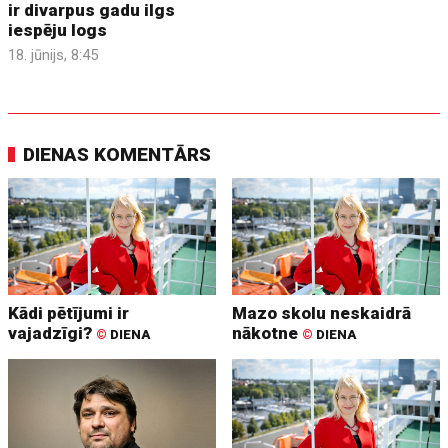
ir divarpus gadu ilgs
iespēju logs
18. jūnijs, 8:45
DIENAS KOMENTĀRS
Kādi pētījumi ir
Mazo skolu neskaidrā
vajadzīgi?
nākotne
©
DIENA
©
DIENA