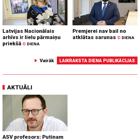
Latvijas Nacionālais
Premjerei nav bail no
arhīvs ir lielu pārmaiņu
atklātas sarunas
©
DIENA
priekšā
©
DIENA
Vairāk
LAIKRAKSTA DIENA PUBLIKĀCIJAS
AKTUĀLI
ASV profesors: Putinam