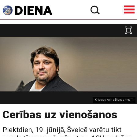
Kristaps Kalns, Dienas mediji
Cerības uz vienošanos
Piektdien, 19. jūnijā, Šveicē varētu tikt