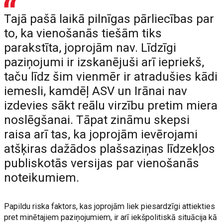
Tajā pašā laikā pilnīgas pārliecības par
to, ka vienošanās tiešām tiks
parakstīta, joprojām nav. Līdzīgi
paziņojumi ir izskanējuši arī iepriekš,
taču līdz šim vienmēr ir atradušies kādi
iemesli, kamdēļ ASV un Irānai nav
izdevies sākt reālu virzību pretim miera
noslēgšanai. Tāpat zināmu skepsi
raisa arī tas, ka joprojām ievērojami
atšķiras dažādos plašsaziņas līdzekļos
publiskotās versijas par vienošanās
noteikumiem.
Papildu riska faktors, kas joprojām liek piesardzīgi attiekties
pret minētajiem paziņojumiem, ir arī iekšpolitiskā situācija kā