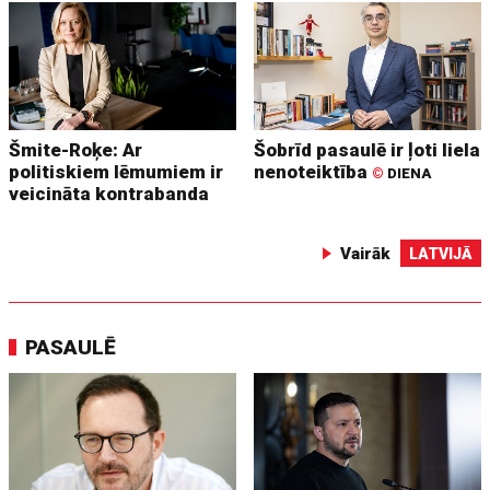
Šmite-Roķe: Ar
Šobrīd pasaulē ir ļoti liela
politiskiem lēmumiem ir
nenoteiktība
©
DIENA
veicināta kontrabanda
Vairāk
LATVIJĀ
PASAULĒ