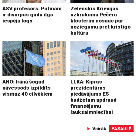
ASV profesors: Putinam
Zelenskis Krievijas
ir divarpus gadu ilgs
uzbrukumu Pečeru
iespēju logs
klosterim nosauc par
noziegumu pret kristīgo
kultūru
ANO: Irānā šogad
LLKA: Kipras
nāvessods izpildīts
prezidentūras
vismaz 40 cilvēkiem
piedāvājums ES
budžetam apdraud
finansējumu
lauksaimniecībai
Vairāk
PASAULĒ