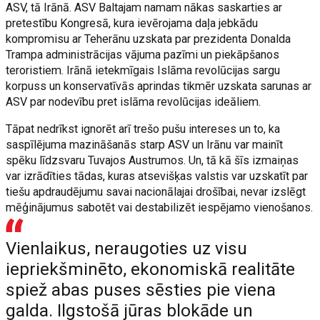
ASV, tā Irānā. ASV Baltajam namam nākas saskarties ar
pretestību Kongresā, kura ievērojama daļa jebkādu
kompromisu ar Teherānu uzskata par prezidenta Donalda
Trampa administrācijas vājuma pazīmi un piekāpšanos
teroristiem. Irānā ietekmīgais Islāma revolūcijas sargu
korpuss un konservatīvās aprindas tikmēr uzskata sarunas ar
ASV par nodevību pret islāma revolūcijas ideāliem.
Tāpat nedrīkst ignorēt arī trešo pušu intereses un to, ka
saspīlējuma mazināšanās starp ASV un Irānu var mainīt
spēku līdzsvaru Tuvajos Austrumos. Un, tā kā šīs izmaiņas
var izrādīties tādas, kuras atsevišķas valstis var uzskatīt par
tiešu apdraudējumu savai nacionālajai drošībai, nevar izslēgt
mēģinājumus sabotēt vai destabilizēt iespējamo vienošanos.
Vienlaikus, neraugoties uz visu
iepriekšminēto, ekonomiskā realitāte
spiež abas puses sēsties pie viena
galda. Ilgstošā jūras blokāde un