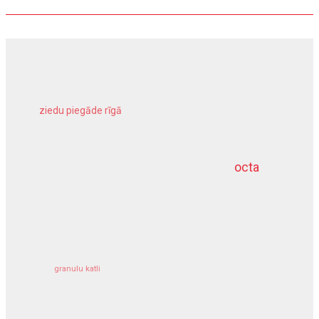
ziedu piegāde rīgā
meliorācijas darbi
octa
dziļurbums
kravu apdrošināšana
granulu katli
siltumsūknis