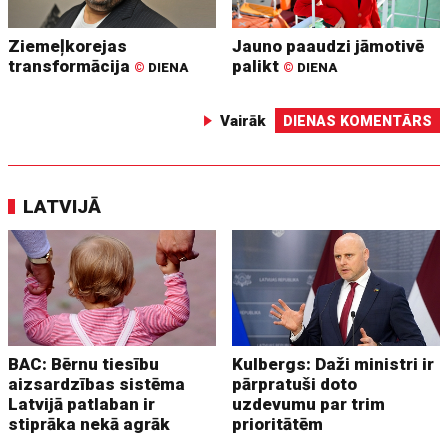
Ziemeļkorejas
Jauno paaudzi jāmotivē
transformācija
palikt
©
DIENA
©
DIENA
Vairāk
DIENAS KOMENTĀRS
LATVIJĀ
BAC: Bērnu tiesību
Kulbergs: Daži ministri ir
aizsardzības sistēma
pārpratuši doto
Latvijā patlaban ir
uzdevumu par trim
stiprāka nekā agrāk
prioritātēm