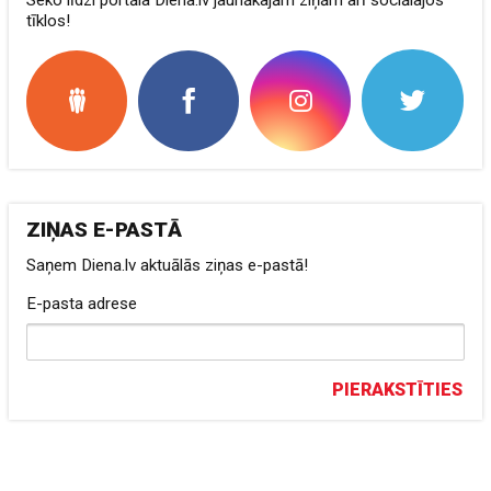
Seko līdzi portāla Diena.lv jaunākajām ziņām arī sociālajos
tīklos!
ZIŅAS E-PASTĀ
Saņem Diena.lv aktuālās ziņas e-pastā!
E-pasta adrese
PIERAKSTĪTIES