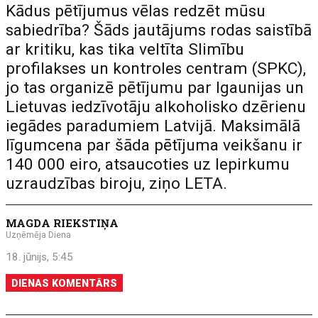
Kādus pētījumus vēlas redzēt mūsu
sabiedrība? Šāds jautājums rodas saistībā
ar kritiku, kas tika veltīta Slimību
profilakses un kontroles centram (SPKC),
jo tas organizē pētījumu par Igaunijas un
Lietuvas iedzīvotāju alkoholisko dzērienu
iegādes paradumiem Latvijā. Maksimālā
līgumcena par šāda pētījuma veikšanu ir
140 000 eiro, atsaucoties uz Iepirkumu
uzraudzības biroju, ziņo LETA.
MAGDA RIEKSTIŅA
Uzņēmēja Diena
18. jūnijs, 5:45
DIENAS KOMENTĀRS