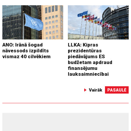
ANO: Irānā šogad
LLKA: Kipras
nāvessods izpildīts
prezidentūras
vismaz 40 cilvēkiem
piedāvājums ES
budžetam apdraud
finansējumu
lauksaimniecībai
Vairāk
PASAULĒ