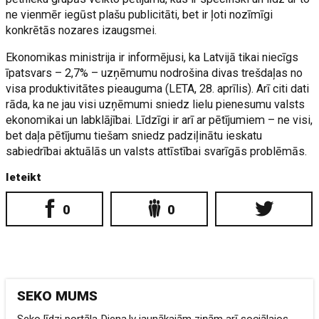
ne vienmēr iegūst plašu publicitāti, bet ir ļoti nozīmīgi
konkrētās nozares izaugsmei.
Ekonomikas ministrija ir informējusi, ka Latvijā tikai niecīgs
īpatsvars – 2,7% – uzņēmumu nodrošina divas trešdaļas no
visa produktivitātes pieauguma (LETA, 28. aprīlis). Arī citi dati
rāda, ka ne jau visi uzņēmumi sniedz lielu pienesumu valsts
ekonomikai un labklājībai. Līdzīgi ir arī ar pētījumiem – ne visi,
bet daļa pētījumu tiešam sniedz padziļinātu ieskatu
sabiedrībai aktuālās un valsts attīstībai svarīgās problēmās.
Ieteikt
0
0
SEKO MUMS