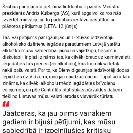
Šaubas par plānotā pētījuma lietderību ir paudis Ministru
prezidents Andris Kulbergs (AS), kurš apgalvo, ka rosinās
izvērtēt ministriju un to padotības iestāžu pasūtītos un
plānotos pētījumus (LETA, 12. jūnijs).
Tas, vai pētījums par Igaunijas un Lietuvas iedzīvotāju
alkoholisko dzērienu iegādes paradumiem Latvijā varētu
atklāt ko mūsu sabiedrībai jaunu un vajadzīgu, tiešām ir
diskutabli. Ir plaši zināms tas, ka cilvēki brauc uz kaimiņvalsti
iegādāties tās preces (arī alkoholu), kas tur maksā lētāk
nekā pašu valstī. Par to, ka Dienvidigaunijas iedzīvotāji dodas
iepirkties uz Vidzemi, runā jau daudzus gadus. Tāpat arī ir labi
zināms, ka cilvēki alkoholu mēdz iegādāties brīvdienu
ceļojumos, un pēc Centrālās statistikas pārvaldes datiem
tieši no Lietuvas mūsu valstī ierodas visvairāk tūristu.
Jāatceras, ka jau pirms vairākiem
gadiem ir bijuši pētījumi, kas mūsu
sabiedrībā ir izpelnījušies kritisku