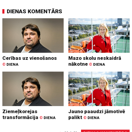
DIENAS KOMENTĀRS
Cerības uz vienošanos
Mazo skolu neskaidrā
nākotne
©
DIENA
©
DIENA
Ziemeļkorejas
Jauno paaudzi jāmotivē
transformācija
palikt
©
DIENA
©
DIENA