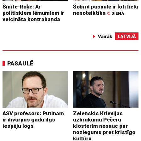
Šmite-Roķe: Ar
Šobrīd pasaulē ir ļoti liela
politiskiem lēmumiem ir
nenoteiktība
©
DIENA
veicināta kontrabanda
Vairāk
LATVIJĀ
PASAULĒ
ASV profesors: Putinam
Zelenskis Krievijas
ir divarpus gadu ilgs
uzbrukumu Pečeru
iespēju logs
klosterim nosauc par
noziegumu pret kristīgo
kultūru