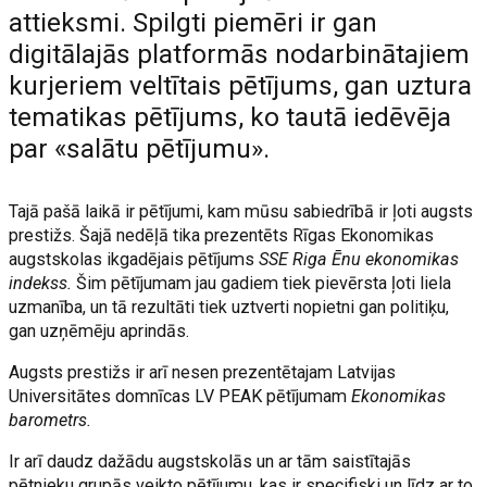
attieksmi. Spilgti piemēri ir gan
digitālajās platformās nodarbinātajiem
kurjeriem veltītais pētījums, gan uztura
tematikas pētījums, ko tautā iedēvēja
par «salātu pētījumu».
Tajā pašā laikā ir pētījumi, kam mūsu sabiedrībā ir ļoti augsts
prestižs. Šajā nedēļā tika prezentēts Rīgas Ekonomikas
augstskolas ikgadējais pētījums
SSE Riga Ēnu ekonomikas
indekss.
Šim pētījumam jau gadiem tiek pievērsta ļoti liela
uzmanība, un tā rezultāti tiek uztverti nopietni gan politiķu,
gan uzņēmēju aprindās.
Augsts prestižs ir arī nesen prezentētajam Latvijas
Universitātes domnīcas LV PEAK pētījumam
Ekonomikas
barometrs.
Ir arī daudz dažādu augstskolās un ar tām saistītajās
pētnieku grupās veikto pētījumu, kas ir specifiski un līdz ar to