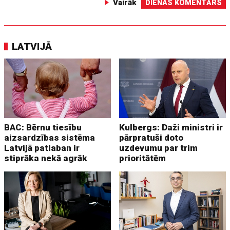
Vairāk
DIENAS KOMENTĀRS
LATVIJĀ
BAC: Bērnu tiesību
Kulbergs: Daži ministri ir
aizsardzības sistēma
pārpratuši doto
Latvijā patlaban ir
uzdevumu par trim
stiprāka nekā agrāk
prioritātēm