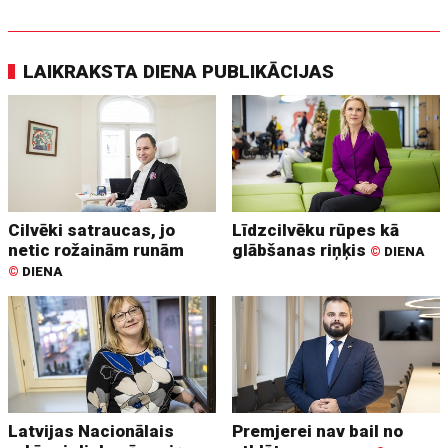
LAIKRAKSTA DIENA PUBLIKĀCIJAS
Cilvēki satraucas, jo
Līdzcilvēku rūpes kā
netic rožainām runām
glābšanas riņķis
©
DIENA
©
DIENA
Latvijas Nacionālais
Premjerei nav bail no