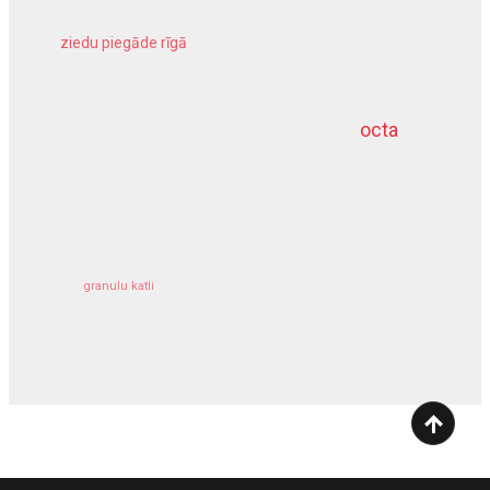
ziedu piegāde rīgā
meliorācijas darbi
octa
dziļurbums
kravu apdrošināšana
granulu katli
siltumsūknis