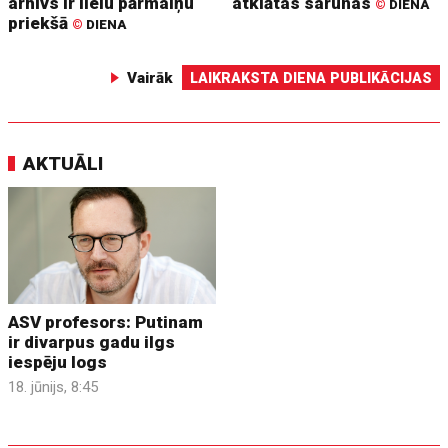
arhīvs ir lielu pārmaiņu
atklātas sarunas
©
DIENA
priekšā
©
DIENA
Vairāk
LAIKRAKSTA DIENA PUBLIKĀCIJAS
AKTUĀLI
ASV profesors: Putinam
ir divarpus gadu ilgs
iespēju logs
18. jūnijs, 8:45