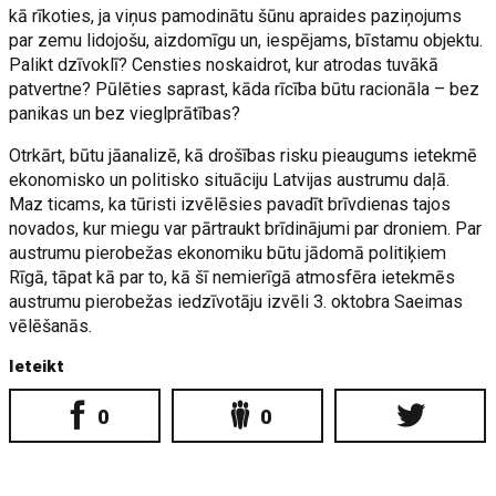
kā rīkoties, ja viņus pamodinātu šūnu apraides paziņojums
par zemu lidojošu, aizdomīgu un, iespējams, bīstamu objektu.
Palikt dzīvoklī? Censties noskaidrot, kur atrodas tuvākā
patvertne? Pūlēties saprast, kāda rīcība būtu racionāla – bez
panikas un bez vieglprātības?
Otrkārt, būtu jāanalizē, kā drošības risku pieaugums ietekmē
ekonomisko un politisko situāciju Latvijas austrumu daļā.
Maz ticams, ka tūristi izvēlēsies pavadīt brīvdienas tajos
novados, kur miegu var pārtraukt brīdinājumi par droniem. Par
austrumu pierobežas ekonomiku būtu jādomā politiķiem
Rīgā, tāpat kā par to, kā šī nemierīgā atmosfēra ietekmēs
austrumu pierobežas iedzīvotāju izvēli 3. oktobra Saeimas
vēlēšanās.
Ieteikt
0
0