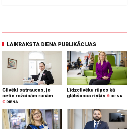
LAIKRAKSTA DIENA PUBLIKĀCIJAS
Cilvēki satraucas, jo
Līdzcilvēku rūpes kā
netic rožainām runām
glābšanas riņķis
©
DIENA
©
DIENA