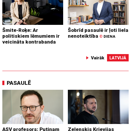
Šmite-Roķe: Ar
Šobrīd pasaulē ir ļoti liela
politiskiem lēmumiem ir
nenoteiktība
©
DIENA
veicināta kontrabanda
Vairāk
LATVIJĀ
PASAULĒ
ASV profesors: Putinam
Zelenskis Krievijas