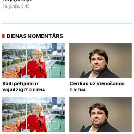
18. jūnijs, 8:45
DIENAS KOMENTĀRS
Kādi pētījumi ir
Cerības uz vienošanos
vajadzīgi?
©
DIENA
©
DIENA