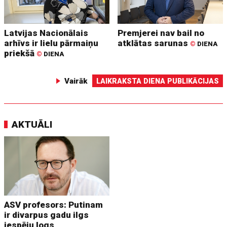
Latvijas Nacionālais
Premjerei nav bail no
arhīvs ir lielu pārmaiņu
atklātas sarunas
©
DIENA
priekšā
©
DIENA
Vairāk
LAIKRAKSTA DIENA PUBLIKĀCIJAS
AKTUĀLI
ASV profesors: Putinam
ir divarpus gadu ilgs
iespēju logs