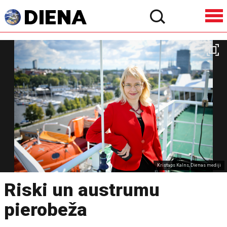
Kristaps Kalns, Dienas mediji
Riski un austrumu
pierobeža