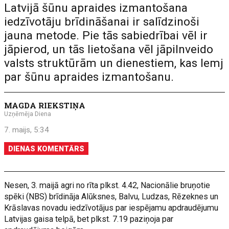
Latvijā šūnu apraides izmantošana
iedzīvotāju brīdināšanai ir salīdzinoši
jauna metode. Pie tās sabiedrībai vēl ir
jāpierod, un tās lietošana vēl jāpilnveido
valsts struktūrām un dienestiem, kas lemj
par šūnu apraides izmantošanu.
MAGDA RIEKSTIŅA
Uzņēmēja Diena
7. maijs, 5:34
DIENAS KOMENTĀRS
Nesen, 3. maijā agri no rīta plkst. 4.42, Nacionālie bruņotie
spēki (NBS) brīdināja Alūksnes, Balvu, Ludzas, Rēzeknes un
Krāslavas novadu iedzīvotājus par iespējamu apdraudējumu
Latvijas gaisa telpā, bet plkst. 7.19 paziņoja par