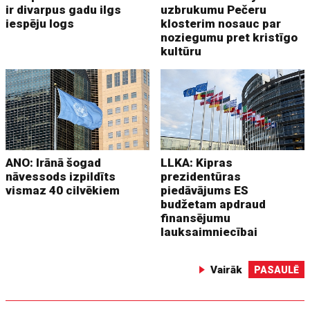
ir divarpus gadu ilgs
uzbrukumu Pečeru
iespēju logs
klosterim nosauc par
noziegumu pret kristīgo
kultūru
ANO: Irānā šogad
LLKA: Kipras
nāvessods izpildīts
prezidentūras
vismaz 40 cilvēkiem
piedāvājums ES
budžetam apdraud
finansējumu
lauksaimniecībai
Vairāk
PASAULĒ