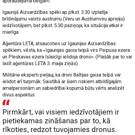
apdraudējuma beigām.
Igaunijā Aizsardzības spēki ap plkst. 3.30 izplatīja
brīdinājumu valsts austrumu (Veru un Austrumviru apriņķu)
iedzīvotājiem, bet plkst. 5.30 paziņoja, ka situācija atkal ir
mierīga.
Aģentūra LETA, atsaucoties uz Igaunijas Aizsardzības
spēkiem, vēsta, ka «Igaunijas gaisa telpā virs Peipusa ezera
un Pleskavas ezera īslaicīgi ielidoja drons». (Plašāk par to var
lasīt aģentūras LETA 3. maija ziņās).
Militārie eksperti pieļauj, ka droni Baltijas gaisa telpā var
ielidot arī turpmāk. Saistībā ar šiem riskiem atbildīgajām
amatpersonām un sabiedrībai kopumā būtu vērts analizēt
divus aspektus.
Pirmkārt, vai visiem iedzīvotājiem ir
pietiekamas zināšanas par to, kā
rīkoties, redzot tuvojamies dronus.