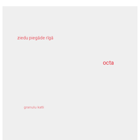
ziedu piegāde rīgā
meliorācijas darbi
octa
dziļurbums
kravu apdrošināšana
granulu katli
siltumsūknis