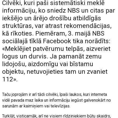
Cilvēki, kuri paši sistemātiski meklē
informāciju, ko sniedz NBS un citas par
iekšējo un ārējo drošību atbildīgās
struktūras, var atrast rekomendācijas,
kā rīkoties. Piemēram, 3. maijā NBS
sociālajā tīklā Facebook tika norādīts:
«Meklējiet patvērumu telpās, aizveriet
logus un durvis. Ja pamanāt zemu
lidojošu, aizdomīgu vai bīstamu
objektu, netuvojieties tam un zvaniet
112».
Taču joprojām ir arī tādi cilvēki, īpaši laukos, kuri interneta
vidē pavada maz laika un informāciju iegūst galvenokārt no
sarunām ar kaimiņiem vai televīzijas.
Turklāt, visticamāk, arī ne visiem rīdziniekiem būtu skaidrs,