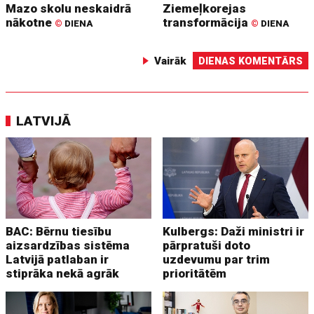
Mazo skolu neskaidrā
Ziemeļkorejas
nākotne
transformācija
©
DIENA
©
DIENA
Vairāk
DIENAS KOMENTĀRS
LATVIJĀ
BAC: Bērnu tiesību
Kulbergs: Daži ministri ir
aizsardzības sistēma
pārpratuši doto
Latvijā patlaban ir
uzdevumu par trim
stiprāka nekā agrāk
prioritātēm