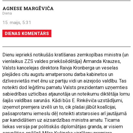
AGNESE MARGĒVIČA
Diena
15. maijs, 5:31
DIENAS KOMENTĀRS
Dienu iepriekš notikušās kratīšanas zemkopības ministra (un
vienlaikus ZZS valdes priekšsēdētāja) Armanda Krauzes,
Valsts kancelejas direktora Raivja Kronberga un veselas
plejādes citu augstu amatpersonu darba kabinetos un
dzīvesvietās met ēnu uz partiju vidi un aizejošo valdību. Tas
noteikti dod leģitīmu pamatu Valsts prezidentam uzņemties
sabiedrības uzticības atjaunotāja un noteikumu diktētāja lomu
šajās valdības sarunās. Kādi būs E. Rinkēviča uzstādījumi,
izņemot premjera izvēli un to, cik plašai jābūt koalīcijai,
pašsaprotamu iemeslu dēļ noteikti atstarosies arī jautājumā
par kandidātiem uz aizsardzības ministra amatu. Ticama
liekas versija par politiskās diplomātijas granda, ar visiem