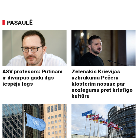
PASAULĒ
ASV profesors: Putinam
Zelenskis Krievijas
ir divarpus gadu ilgs
uzbrukumu Pečeru
iespēju logs
klosterim nosauc par
noziegumu pret kristīgo
kultūru