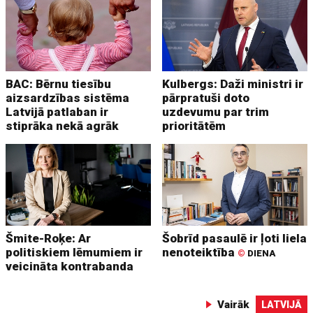
BAC: Bērnu tiesību
Kulbergs: Daži ministri ir
aizsardzības sistēma
pārpratuši doto
Latvijā patlaban ir
uzdevumu par trim
stiprāka nekā agrāk
prioritātēm
Šmite-Roķe: Ar
Šobrīd pasaulē ir ļoti liela
politiskiem lēmumiem ir
nenoteiktība
©
DIENA
veicināta kontrabanda
Vairāk
LATVIJĀ