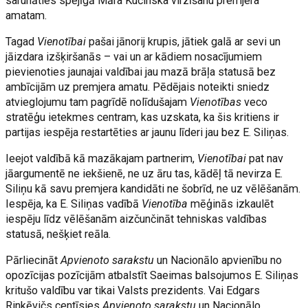
sarunāties spējīgā Māra Kučinska virzīšanu premjera
amatam.
Tagad
Vienotībai
pašai jānorij krupis, jātiek galā ar sevi un
jāizdara izšķiršanās – vai un ar kādiem nosacījumiem
pievienoties jaunajai valdībai jau mazā brāļa statusā bez
ambīcijām uz premjera amatu. Pēdējais noteikti sniedz
atvieglojumu tam pagrīdē nolīdušajam
Vienotības
veco
stratēģu ietekmes centram, kas uzskata, ka šis kritiens ir
partijas iespēja restartēties ar jaunu līderi jau bez E. Siliņas.
Ieejot valdībā kā mazākajam partnerim,
Vienotībai
pat nav
jāargumentē ne iekšienē, ne uz āru tas, kādēļ tā nevirza E.
Siliņu kā savu premjera kandidāti ne šobrīd, ne uz vēlēšanām.
Iespēja, ka E. Siliņas vadībā
Vienotība
mēģinās izkaulēt
iespēju līdz vēlēšanām aizčunčināt tehniskas valdības
statusā, nešķiet reāla.
Pārliecināt
Apvienoto sarakstu
un Nacionālo apvienību no
opozīcijas pozīcijām atbalstīt Saeimas balsojumos E. Siliņas
kritušo valdību var tikai Valsts prezidents. Vai Edgars
Rinkēvičs centīsies
Apvienoto sarakstu
un Nacionālo