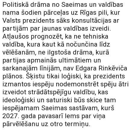
Politiskā drāma no Saeimas un valdības
nama šodien pārceļas uz Rīgas pili, kur
Valsts prezidents sāks konsultācijas ar
partijām par jaunas valdības izveidi.
Atļaušos prognozēt, ka ne tehniska
valdība, kura kaut kā nočunčina līdz
vēlēšanām, ne ilgstoša drāma, kurā
partijas apmainās ultimātiem un
sarkanajām līnijām, nav Edgara Rinkēviča
plānos. Šķistu tikai loģiski, ka prezidents
izmantos iespēju nodemonstrēt spēju ātri
izveidot strādātspējīgu valdību, kas
ideoloģiski un saturiski būs skice tam
iespējamam Saeimas sastāvam, kurš
2027. gada pavasarī lems par viņa
pārvēlēšanu uz otro termiņu.