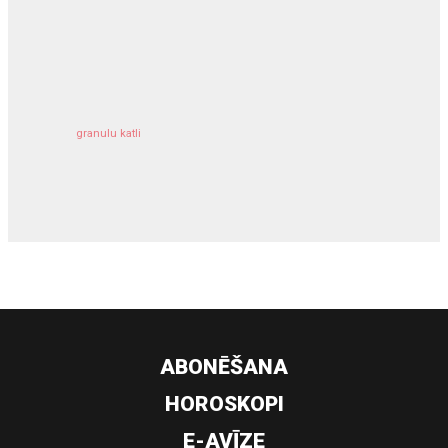
kravu apdrošināšana
granulu katli
siltumsūknis
ABONĒŠANA
HOROSKOPI
E-AVĪZE