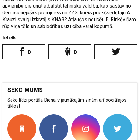
apvienību pierunāt atbalstīt tehnisku valdību, kas sastāv no
demisionējušas premjeres un ZZS, kuras priekšsēdētāju A.
Krauzi svaigi izkratījis KNAB? Atļaušos neticēt. E. Rinkēvičam
rūp viņa tēls un sabiedrības uzticība varai kopumā.
Ieteikt
0
0
SEKO MUMS
Seko līdzi portāla Diena.lv jaunākajām ziņām arī sociālajos
tīklos!