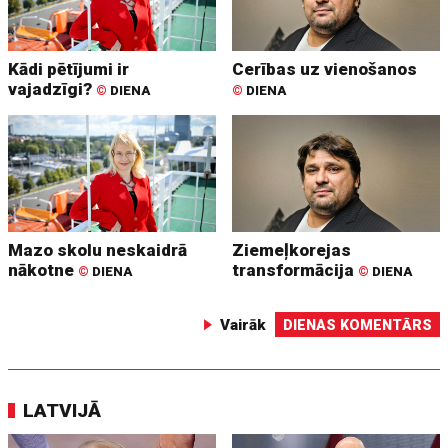
Kādi pētījumi ir
Cerības uz vienošanos
vajadzīgi?
©
DIENA
©
DIENA
Mazo skolu neskaidrā
Ziemeļkorejas
nākotne
transformācija
©
DIENA
©
DIENA
Vairāk
DIENAS KOMENTĀRS
LATVIJĀ