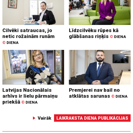
Cilvēki satraucas, jo
Līdzcilvēku rūpes kā
netic rožainām runām
glābšanas riņķis
©
DIENA
©
DIENA
Latvijas Nacionālais
Premjerei nav bail no
arhīvs ir lielu pārmaiņu
atklātas sarunas
©
DIENA
priekšā
©
DIENA
Vairāk
LAIKRAKSTA DIENA PUBLIKĀCIJAS