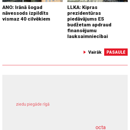
ANO: Irānā šogad
LLKA: Kipras
nāvessods izpildīts
prezidentūras
vismaz 40 cilvēkiem
piedāvājums ES
budžetam apdraud
finansējumu
lauksaimniecībai
Vairāk
PASAULĒ
ziedu piegāde rīgā
meliorācijas darbi
octa
dziļurbums