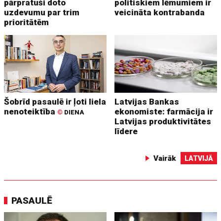
pārpratuši doto
politiskiem lēmumiem ir
uzdevumu par trim
veicināta kontrabanda
prioritātēm
Šobrīd pasaulē ir ļoti liela
Latvijas Bankas
nenoteiktība
ekonomiste: farmācija ir
©
DIENA
Latvijas produktivitātes
līdere
Vairāk
LATVIJĀ
PASAULĒ