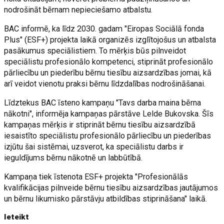
nodrošināt bērnam nepieciešamo atbalstu.
BAC informē, ka līdz 2030. gadam "Eiropas Sociālā fonda
Plus" (ESF+) projekta laikā organizēs izglītojošus un atbalsta
pasākumus speciālistiem. To mērķis būs pilnveidot
speciālistu profesionālo kompetenci, stiprināt profesionālo
pārliecību un piederību bērnu tiesību aizsardzības jomai, kā
arī veidot vienotu praksi bērnu līdzdalības nodrošināšanai.
Līdztekus BAC īsteno kampaņu "Tavs darba maina bērna
nākotni", informēja kampaņas pārstāve Lelde Bukovska. Šīs
kampaņas mērķis ir stiprināt bērnu tiesību aizsardzībā
iesaistīto speciālistu profesionālo pārliecību un piederības
izjūtu šai sistēmai, uzsverot, ka speciālistu darbs ir
ieguldījums bērnu nākotnē un labbūtībā.
Kampaņa tiek īstenota ESF+ projekta "Profesionālās
kvalifikācijas pilnveide bērnu tiesību aizsardzības jautājumos
un bērnu likumisko pārstāvju atbildības stiprināšana" laikā.
Ieteikt