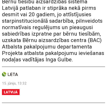
Bērnu tiesību aizsardzības sistēma
Latvijā patlaban ir stiprāka nekā pirms
desmit vai 20 gadiem, jo attīstījusies
starpinstitucionālā sadarbība, pilnveidots
normatīvais regulējums un pieaugusi
sabiedrības izpratne par bērnu tiesībām,
uzskata Bērnu aizsardzības centra (BAC)
Atbalsta pakalpojumu departamenta
Projekta atbalsta pakalpojumu ieviešanas
nodaļas vadītājas Inga Gulbe.
15. jūnijs, 13:32
LATVIJĀ