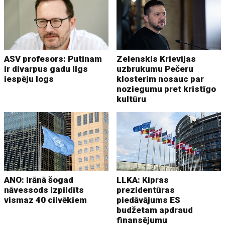
ASV profesors: Putinam
Zelenskis Krievijas
ir divarpus gadu ilgs
uzbrukumu Pečeru
iespēju logs
klosterim nosauc par
noziegumu pret kristīgo
kultūru
ANO: Irānā šogad
LLKA: Kipras
nāvessods izpildīts
prezidentūras
vismaz 40 cilvēkiem
piedāvājums ES
budžetam apdraud
finansējumu