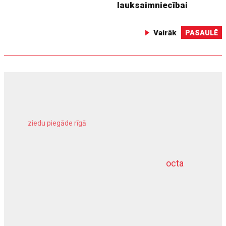
lauksaimniecībai
Vairāk
PASAULĒ
ziedu piegāde rīgā
meliorācijas darbi
octa
dziļurbums
kravu apdrošināšana