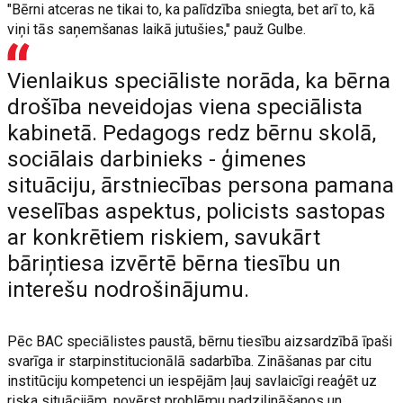
"Bērni atceras ne tikai to, ka palīdzība sniegta, bet arī to, kā
viņi tās saņemšanas laikā jutušies," pauž Gulbe.
Vienlaikus speciāliste norāda, ka bērna
drošība neveidojas viena speciālista
kabinetā. Pedagogs redz bērnu skolā,
sociālais darbinieks - ģimenes
situāciju, ārstniecības persona pamana
veselības aspektus, policists sastopas
ar konkrētiem riskiem, savukārt
bāriņtiesa izvērtē bērna tiesību un
interešu nodrošinājumu.
Pēc BAC speciālistes paustā, bērnu tiesību aizsardzībā īpaši
svarīga ir starpinstitucionālā sadarbība. Zināšanas par citu
institūciju kompetenci un iespējām ļauj savlaicīgi reaģēt uz
riska situācijām, novērst problēmu padziļināšanos un