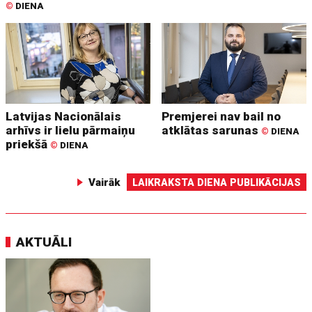
©
DIENA
Latvijas Nacionālais
Premjerei nav bail no
arhīvs ir lielu pārmaiņu
atklātas sarunas
©
DIENA
priekšā
©
DIENA
Vairāk
LAIKRAKSTA DIENA PUBLIKĀCIJAS
AKTUĀLI