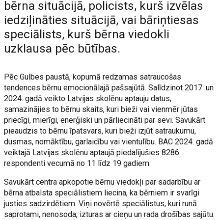
bērna situācijā, policists, kurš izvēlas
iedziļināties situācijā, vai bāriņtiesas
speciālists, kurš bērna viedokli
uzklausa pēc būtības.
Pēc Gulbes paustā, kopumā redzamas satraucošas
tendences bērnu emocionālajā pašsajūtā. Salīdzinot 2017. un
2024. gadā veikto Latvijas skolēnu aptauju datus,
samazinājies to bērnu skaits, kuri bieži vai vienmēr jūtas
priecīgi, mierīgi, enerģiski un pārliecināti par sevi. Savukārt
pieaudzis to bērnu īpatsvars, kuri bieži izjūt satraukumu,
dusmas, nomāktību, garlaicību vai vientulību. BAC 2024. gadā
veiktajā Latvijas skolēnu aptaujā piedalījušies 8286
respondenti vecumā no 11 līdz 19 gadiem.
Savukārt centra apkopotie bērnu viedokļi par sadarbību ar
bērna atbalsta speciālistiem liecina, ka bērniem ir svarīgi
justies sadzirdētiem. Viņi novērtē speciālistus, kuri runā
saprotami, nenosoda, izturas ar cieņu un rada drošības sajūtu.