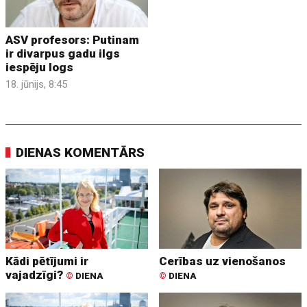
ASV profesors: Putinam
ir divarpus gadu ilgs
iespēju logs
18. jūnijs, 8:45
DIENAS KOMENTĀRS
Kādi pētījumi ir
Cerības uz vienošanos
vajadzīgi?
©
DIENA
©
DIENA