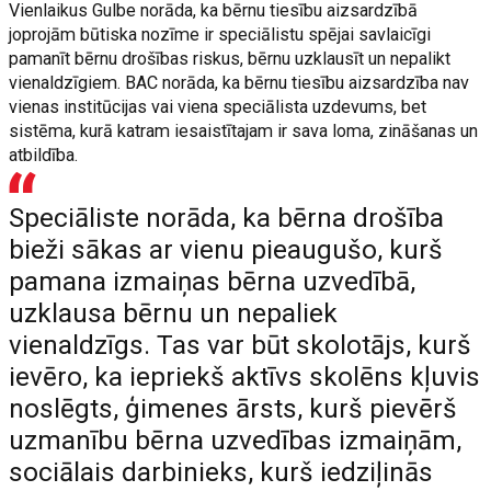
Vienlaikus Gulbe norāda, ka bērnu tiesību aizsardzībā
joprojām būtiska nozīme ir speciālistu spējai savlaicīgi
pamanīt bērnu drošības riskus, bērnu uzklausīt un nepalikt
vienaldzīgiem. BAC norāda, ka bērnu tiesību aizsardzība nav
vienas institūcijas vai viena speciālista uzdevums, bet
sistēma, kurā katram iesaistītajam ir sava loma, zināšanas un
atbildība.
Speciāliste norāda, ka bērna drošība
bieži sākas ar vienu pieaugušo, kurš
pamana izmaiņas bērna uzvedībā,
uzklausa bērnu un nepaliek
vienaldzīgs. Tas var būt skolotājs, kurš
ievēro, ka iepriekš aktīvs skolēns kļuvis
noslēgts, ģimenes ārsts, kurš pievērš
uzmanību bērna uzvedības izmaiņām,
sociālais darbinieks, kurš iedziļinās