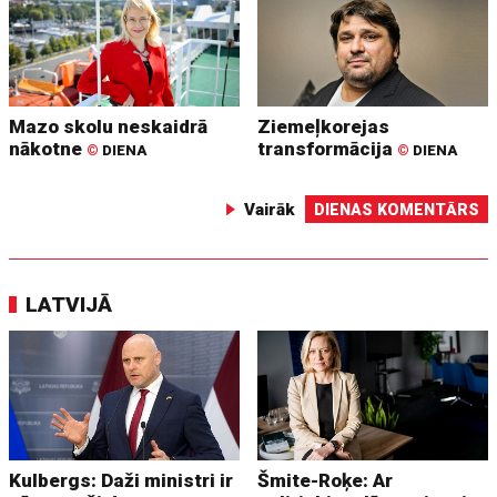
Mazo skolu neskaidrā
Ziemeļkorejas
nākotne
transformācija
©
DIENA
©
DIENA
Vairāk
DIENAS KOMENTĀRS
LATVIJĀ
Kulbergs: Daži ministri ir
Šmite-Roķe: Ar