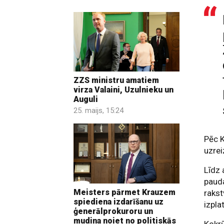
ZZS ministru amatiem
virza Valaini, Uzulnieku un
Auguli
25. maijs, 15:24
Pēc K
uzrei
Līdz 
pauda
Meisters pārmet Krauzem
rakst
spiediena izdarīšanu uz
izpla
ģenerālprokuroru un
mudina noiet no politiskās
Kokrū