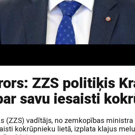
ors: ZZS politiķis Kr
ar savu iesaisti kokr
s (ZZS) vadītājs, no zemkopības ministra
isti kokrūpnieku lietā, izplata klajus melu