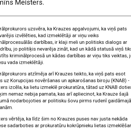
mīns Meisters.
ālprokurors uzsvēra, ka Krauzes apgalvojumi, ka viņš pats
varējis izvēlēties, kad izmeklētāji ar viņu veiks
nālprocesuālās darbības, ir klaji meli un politisks dialogs ar
drību, jo politiķis nevarēja zināt, kad un kādā statusā viņš tik
stīts kriminālprocesā un kādas darbības ar viņu tiks veiktas, 
su vada izmeklētāji.
ālprokurors atzīmēja arī Krauzes teikto, ka viņš pats esot
s uz Korupcijas novēršanas un apkarošanas biroju (KNAB) -
ers izcēla, ka lietu izmeklē prokuratūra, tātad uz KNAB dotie
iķim nemaz nebija pamata, kas arī apliecinot, ka Krauze šajā
umā nodarbojoties ar politisku šovu pirms rudenī gaidāma
šanām.
ers vērtēja, ka līdz šim no Krauzes puses nav justa nekāda
ese sadarboties ar prokuratūru kokrūpnieku lietas izmeklēša