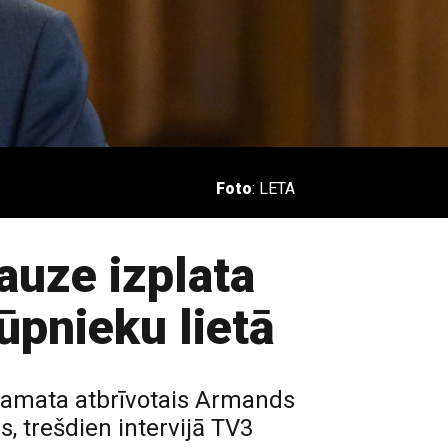
Foto
: LETA
auze izplata
ūpnieku lietā
 amata atbrīvotais Armands
s, trešdien intervijā TV3