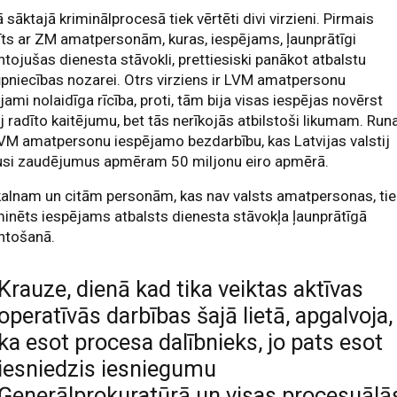
 sāktajā kriminālprocesā tiek vērtēti divi virzieni. Pirmais
īts ar ZM amatpersonām, kuras, iespējams, ļaunprātīgi
tojušas dienesta stāvokli, prettiesiski panākot atbalstu
pniecības nozarei. Otrs virziens ir LVM amatpersonu
jami nolaidīga rīcība, proti, tām bija visas iespējas novērst
ij radīto kaitējumu, bet tās nerīkojās atbilstoši likumam. Run
VM amatpersonu iespējamo bezdarbību, kas Latvijas valstij
jusi zaudējumus apmēram 50 miljonu eiro apmērā.
alnam un citām personām, kas nav valsts amatpersonas, tie
minēts iespējams atbalsts dienesta stāvokļa ļaunprātīgā
ntošanā.
Krauze, dienā kad tika veiktas aktīvas
operatīvās darbības šajā lietā, apgalvoja,
ka esot procesa dalībnieks, jo pats esot
iesniedzis iesniegumu
Ģenerālprokuratūrā un visas procesuālā