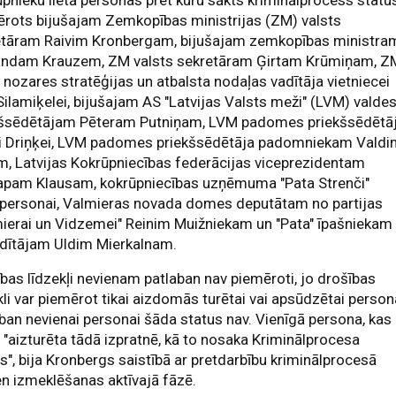
rots bijušajam Zemkopības ministrijas (ZM) valsts
etāram Raivim Kronbergam, bijušajam zemkopības ministra
ndam Krauzem, ZM valsts sekretāram Ģirtam Krūmiņam, Z
nozares stratēģijas un atbalsta nodaļas vadītāja vietniecei
 Silamiķelei, bijušajam AS "Latvijas Valsts meži" (LVM) valde
kšsēdētājam Pēteram Putniņam, LVM padomes priekšsēdētāj
i Driņķei, LVM padomes priekšsēdētāja padomniekam Vald
, Latvijas Kokrūpniecības federācijas viceprezidentam
tapam Klausam, kokrūpniecības uzņēmuma "Pata Strenči"
personai, Valmieras novada domes deputātam no partijas
ierai un Vidzemei" Reinim Muižniekam un "Pata" īpašniekam
adītājam Uldim Mierkalnam.
bas līdzekļi nevienam patlaban nav piemēroti, jo drošības
kli var piemērot tikai aizdomās turētai vai apsūdzētai person
ban nevienai personai šāda status nav. Vienīgā persona, kas
i "aizturēta tādā izpratnē, kā to nosaka Kriminālprocesa
s", bija Kronbergs saistībā ar pretdarbību kriminālprocesā
n izmeklēšanas aktīvajā fāzē.