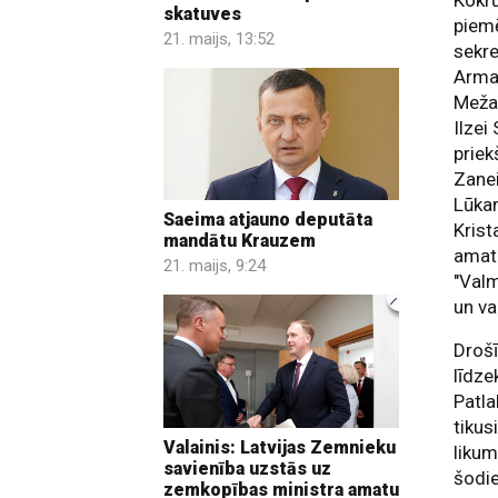
skatuves
piemē
21. maijs, 13:52
sekr
Arma
Meža 
Ilzei
prie
Zane
Lūkam
Saeima atjauno deputāta
Kris
mandātu Krauzem
amat
21. maijs, 9:24
"Valm
un v
Drošī
līdze
Patla
tikus
Valainis: Latvijas Zemnieku
likum
savienība uzstās uz
šodie
zemkopības ministra amatu