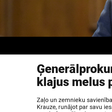
Ģenerālprokur
klajus melus p
Zaļo un zemnieku savienība
Krauze, runājot par savu iesa