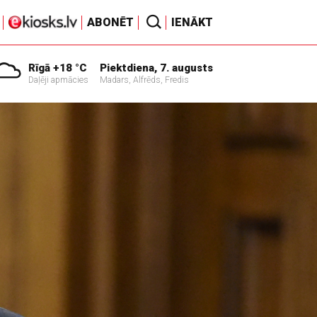
ABONĒT
IENĀKT
Rīgā +18 °C
Piektdiena, 7. augusts
Daļēji apmācies
Madars, Alfrēds, Fredis