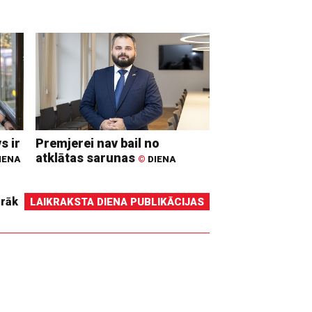
s ir
Premjerei nav bail no
atklātas sarunas
IENA
©
DIENA
irāk
LAIKRAKSTA DIENA PUBLIKĀCIJAS