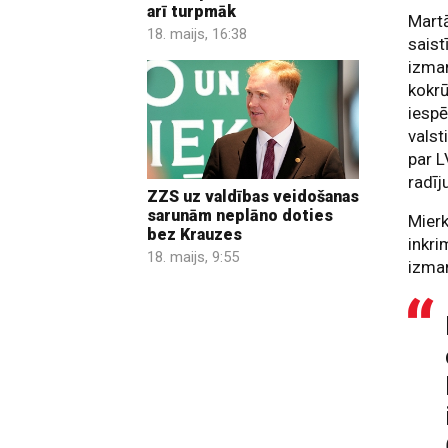
arī turpmāk
Martā
18. maijs, 16:38
saist
izman
kokrū
iespē
valst
par L
radī
ZZS uz valdības veidošanas
sarunām neplāno doties
Mierk
bez Krauzes
inkri
18. maijs, 9:55
izma