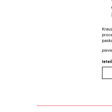
Krauz
proce
paska
pievi
Ietei