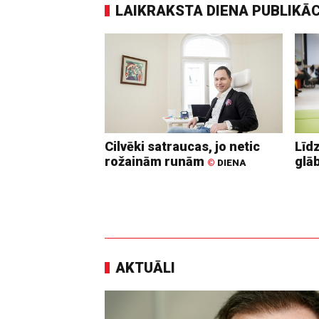
LAIKRAKSTA DIENA PUBLIKĀ
Cilvēki satraucas, jo netic
Līd
rožainām runām
glā
©
DIENA
AKTUĀLI