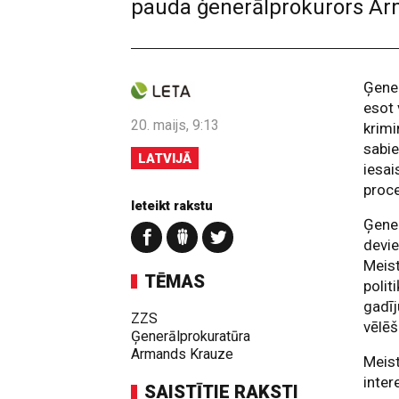
pauda ģenerālprokurors Ar
Ģener
esot 
20. maijs, 9:13
krimi
sabie
LATVIJĀ
iesai
proce
Ieteikt rakstu
Ģener
devie
Meist
TĒMAS
polit
gadīj
ZZS
vēlē
Ģenerālprokuratūra
Armands Krauze
Meist
inter
SAISTĪTIE RAKSTI