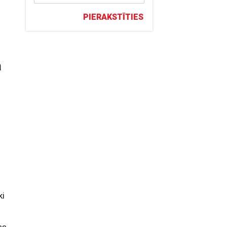
PIERAKSTĪTIES
a
ki
ss