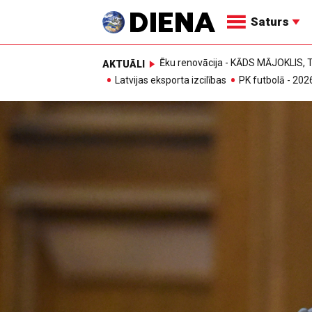
Saturs
Ēku renovācija - KĀDS MĀJOKLIS
AKTUĀLI
Latvijas eksporta izcilības
PK futbolā - 202