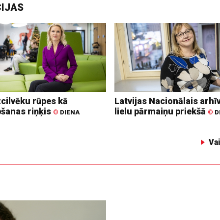
CIJAS
zcilvēku rūpes kā
Latvijas Nacionālais arhīv
bšanas riņķis
lielu pārmaiņu priekšā
©
DIENA
©
D
Va