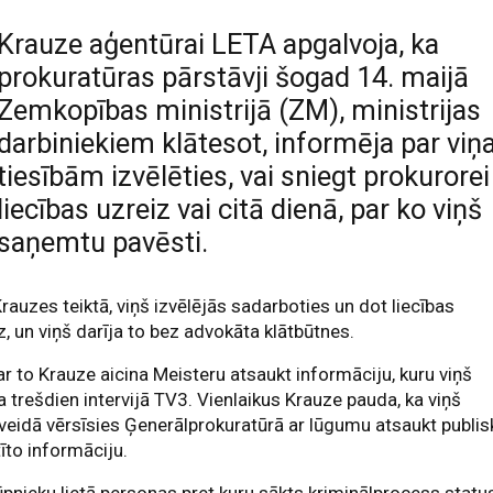
Krauze aģentūrai LETA apgalvoja, ka
prokuratūras pārstāvji šogad 14. maijā
Zemkopības ministrijā (ZM), ministrijas
darbiniekiem klātesot, informēja par viņ
tiesībām izvēlēties, vai sniegt prokurorei
liecības uzreiz vai citā dienā, par ko viņš
saņemtu pavēsti.
rauzes teiktā, viņš izvēlējās sadarboties un dot liecības
z, un viņš darīja to bez advokāta klātbūtnes.
ar to Krauze aicina Meisteru atsaukt informāciju, kuru viņš
 trešdien intervijā TV3. Vienlaikus Krauze pauda, ka viņš
veidā vērsīsies Ģenerālprokuratūrā ar lūgumu atsaukt publis
tīto informāciju.
pnieku lietā personas pret kuru sākts kriminālprocess statu