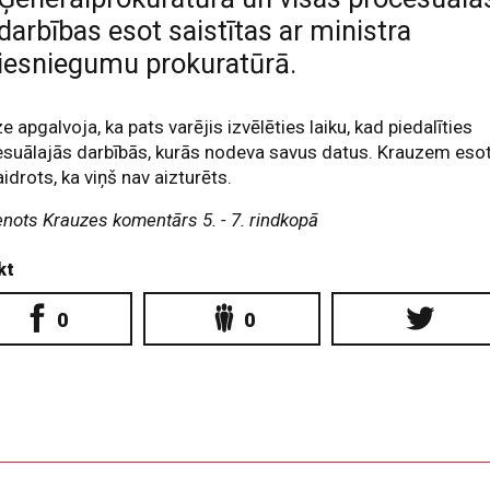
darbības esot saistītas ar ministra
iesniegumu prokuratūrā.
e apgalvoja, ka pats varējis izvēlēties laiku, kad piedalīties
suālajās darbībās, kurās nodeva savus datus. Krauzem eso
idrots, ka viņš nav aizturēts.
enots Krauzes komentārs 5. - 7. rindkopā
kt
0
0