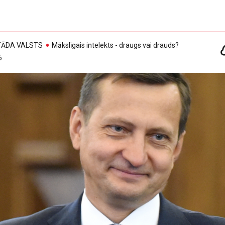
, TĀDA VALSTS
Mākslīgais intelekts - draugs vai drauds?
6