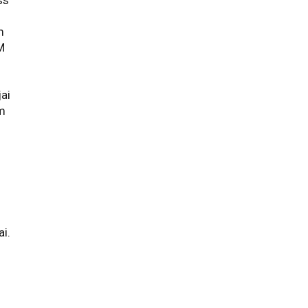
m
M
s
ai
im
ai.