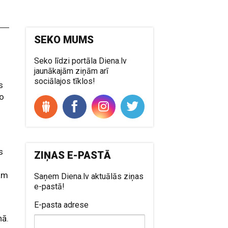
SEKO MUMS
Seko līdzi portāla Diena.lv
jaunākajām ziņām arī
sociālajos tīklos!
s
jo
s
ZIŅAS E-PASTĀ
jām
Saņem Diena.lv aktuālās ziņas
e-pastā!
E-pasta adrese
nā.