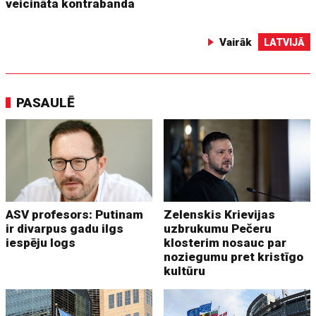
veicināta kontrabanda
Vairāk
LATVIJĀ
PASAULĒ
ASV profesors: Putinam
Zelenskis Krievijas
ir divarpus gadu ilgs
uzbrukumu Pečeru
iespēju logs
klosterim nosauc par
noziegumu pret kristīgo
kultūru