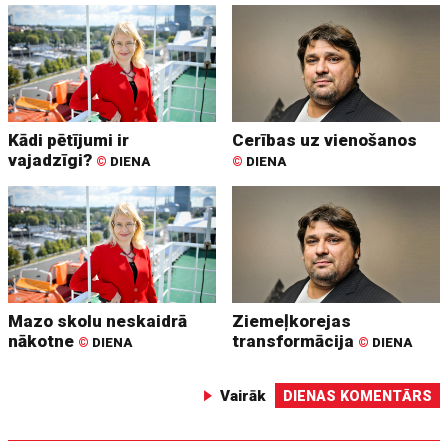
Kādi pētījumi ir
Cerības uz vienošanos
vajadzīgi?
©
DIENA
©
DIENA
Mazo skolu neskaidrā
Ziemeļkorejas
nākotne
transformācija
©
DIENA
©
DIENA
Vairāk
DIENAS KOMENTĀRS