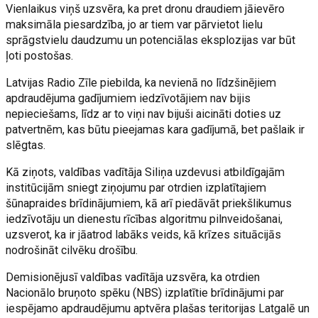
Vienlaikus viņš uzsvēra, ka pret dronu draudiem jāievēro
maksimāla piesardzība, jo ar tiem var pārvietot lielu
sprāgstvielu daudzumu un potenciālas eksplozijas var būt
ļoti postošas.
Latvijas Radio Zīle piebilda, ka nevienā no līdzšinējiem
apdraudējuma gadījumiem iedzīvotājiem nav bijis
nepieciešams, līdz ar to viņi nav bijuši aicināti doties uz
patvertnēm, kas būtu pieejamas kara gadījumā, bet pašlaik ir
slēgtas.
Kā ziņots, valdības vadītāja Siliņa uzdevusi atbildīgajām
institūcijām sniegt ziņojumu par otrdien izplatītajiem
šūnapraides brīdinājumiem, kā arī piedāvāt priekšlikumus
iedzīvotāju un dienestu rīcības algoritmu pilnveidošanai,
uzsverot, ka ir jāatrod labāks veids, kā krīzes situācijās
nodrošināt cilvēku drošību.
Demisionējusī valdības vadītāja uzsvēra, ka otrdien
Nacionālo bruņoto spēku (NBS) izplatītie brīdinājumi par
iespējamo apdraudējumu aptvēra plašas teritorijas Latgalē un