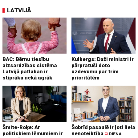
LATVIJĀ
BAC: Bērnu tiesību
Kulbergs: Daži ministri ir
aizsardzības sistēma
pārpratuši doto
Latvijā patlaban ir
uzdevumu par trim
stiprāka nekā agrāk
prioritātēm
Šmite-Roķe: Ar
Šobrīd pasaulē ir ļoti liela
politiskiem lēmumiem ir
nenoteiktība
©
DIENA