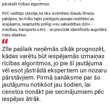
pārskatīt rīcības algoritmus.
KVC vadītājs stāstīja, ka tiks izvērtētas draudu līmeņu
pakāpes, lai rīcību tajās pielāgotu jaunajai realitātei un,
iespējams, neapturētu pilnīgi visu sabiedrības dzīvi -
mācības, transportu u.tml. - un precīzāk identificētu augstākā
riska objektus.
Zīle pašlaik neņēmās sīkāk prognozēt,
kādas varētu būt iespējamās izmaiņas
rīcības algoritmos, jo pie šī jautājuma
vēl esot jāstrādā ekspertiem un nozaru
pārstāvjiem. Pirmā sanāksme par šo
jautājumu notikšot jau šodien, lai
censtos nonākt pie secinājumiem pēc
iespējas ātrāk.