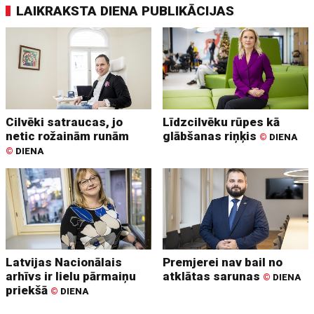
LAIKRAKSTA DIENA PUBLIKĀCIJAS
Cilvēki satraucas, jo
Līdzcilvēku rūpes kā
netic rožainām runām
glābšanas riņķis
©
DIENA
©
DIENA
Latvijas Nacionālais
Premjerei nav bail no
arhīvs ir lielu pārmaiņu
atklātas sarunas
©
DIENA
priekšā
©
DIENA