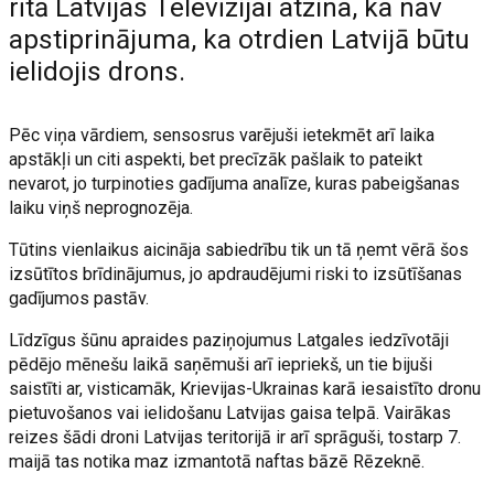
rītā Latvijas Televīzijai atzina, ka nav
apstiprinājuma, ka otrdien Latvijā būtu
ielidojis drons.
Pēc viņa vārdiem, sensosrus varējuši ietekmēt arī laika
apstākļi un citi aspekti, bet precīzāk pašlaik to pateikt
nevarot, jo turpinoties gadījuma analīze, kuras pabeigšanas
laiku viņš neprognozēja.
Tūtins vienlaikus aicināja sabiedrību tik un tā ņemt vērā šos
izsūtītos brīdinājumus, jo apdraudējumi riski to izsūtīšanas
gadījumos pastāv.
Līdzīgus šūnu apraides paziņojumus Latgales iedzīvotāji
pēdējo mēnešu laikā saņēmuši arī iepriekš, un tie bijuši
saistīti ar, visticamāk, Krievijas-Ukrainas karā iesaistīto dronu
pietuvošanos vai ielidošanu Latvijas gaisa telpā. Vairākas
reizes šādi droni Latvijas teritorijā ir arī sprāguši, tostarp 7.
maijā tas notika maz izmantotā naftas bāzē Rēzeknē.