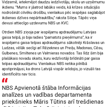
Vidzemē, ietekmējot daudzu iedzīvotāju, skolu un uzņēmumu
ikdienu. "Mums ir jāatrod labāks veids, kā krīzes situācijās
nodrošināt cilvēku drošību, vienlaikus pēc iespējas saglabājot
ikdienas dzīves nepārtrauktību," raksta Siliņa. Tāpēc viņa
devusi attiecīgo uzdevumu NBS un KVC.
Otrdien NBS ziņoja par iespējamu apdraudējumu Latvijas
gaisa telpā, jo bija radies "pamatots pieņēmums", ka ir
iespējams gaisa telpas apdraudējums sākotnēji Krāslavas un
Ludzas, vēlāk secīgi arī Rēzeknes un Preiļu, Madonas, Cēsu,
Gulbenes, Smiltenes un Valmieras novados. Tas līdz šim bija
plašākais novadu skaits, kuru iedzīvotāji brīdināti par gaisa
telpas apdraudējumu. Vienlaikus NBS netika pilnībā
apstiprinājusi, ka drons Latvijā vispār ielidojis, jo vizuāli tas
identificēts nav ticis.
NBS Apvienotā štāba Informācijas
analīzes un vadības departamenta
priekšnieks Māris Tūtins arī trešdienas