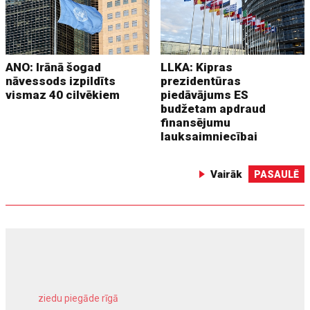
ANO: Irānā šogad
LLKA: Kipras
nāvessods izpildīts
prezidentūras
vismaz 40 cilvēkiem
piedāvājums ES
budžetam apdraud
finansējumu
lauksaimniecībai
Vairāk
PASAULĒ
ziedu piegāde rīgā
meliorācijas darbi