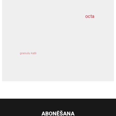
octa
dziļurbums
kravu apdrošināšana
granulu katli
siltumsūknis
ABONĒŠANA