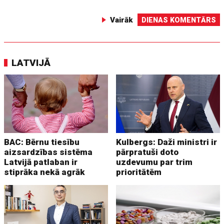
Vairāk
DIENAS KOMENTĀRS
LATVIJĀ
BAC: Bērnu tiesību
Kulbergs: Daži ministri ir
aizsardzības sistēma
pārpratuši doto
Latvijā patlaban ir
uzdevumu par trim
stiprāka nekā agrāk
prioritātēm