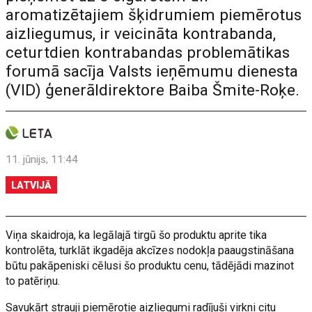
aromatizētajiem šķidrumiem piemērotus
aizliegumus, ir veicināta kontrabanda,
ceturtdien kontrabandas problemātikas
forumā sacīja Valsts ieņēmumu dienesta
(VID) ģenerāldirektore Baiba Šmite-Roķe.
11. jūnijs, 11:44
LATVIJĀ
Viņa skaidroja, ka legālajā tirgū šo produktu aprite tika
kontrolēta, turklāt ikgadēja akcīzes nodokļa paaugstināšana
būtu pakāpeniski cēlusi šo produktu cenu, tādējādi mazinot
to patēriņu.
Savukārt strauji piemērotie aizliegumi radījuši virkni citu