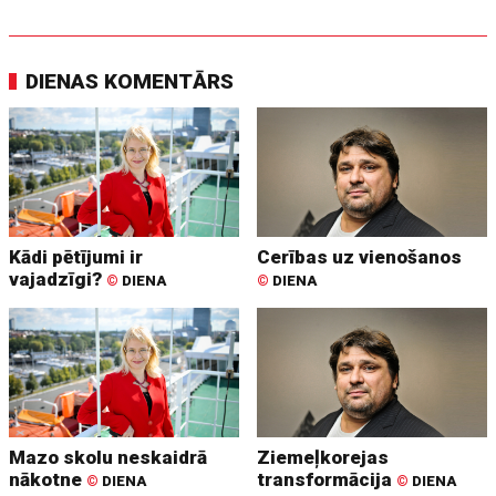
DIENAS KOMENTĀRS
Kādi pētījumi ir
Cerības uz vienošanos
vajadzīgi?
©
DIENA
©
DIENA
Mazo skolu neskaidrā
Ziemeļkorejas
nākotne
transformācija
©
DIENA
©
DIENA