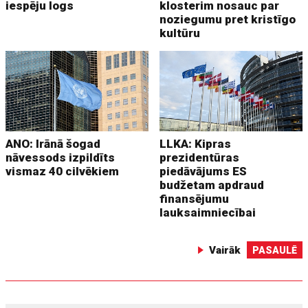
iespēju logs
klosterim nosauc par
noziegumu pret kristīgo
kultūru
ANO: Irānā šogad
LLKA: Kipras
nāvessods izpildīts
prezidentūras
vismaz 40 cilvēkiem
piedāvājums ES
budžetam apdraud
finansējumu
lauksaimniecībai
Vairāk
PASAULĒ