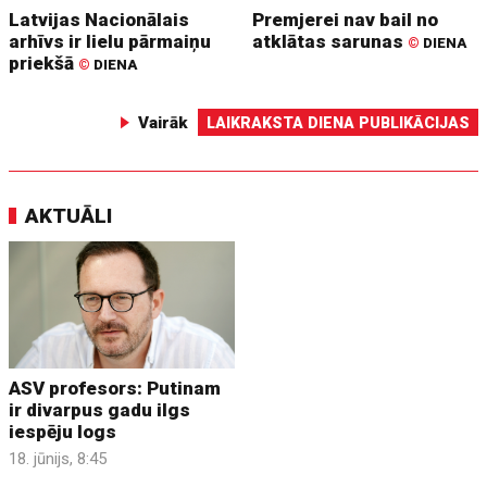
Latvijas Nacionālais
Premjerei nav bail no
arhīvs ir lielu pārmaiņu
atklātas sarunas
©
DIENA
priekšā
©
DIENA
Vairāk
LAIKRAKSTA DIENA PUBLIKĀCIJAS
AKTUĀLI
ASV profesors: Putinam
ir divarpus gadu ilgs
iespēju logs
18. jūnijs, 8:45