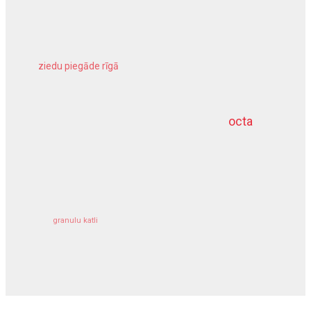
ziedu piegāde rīgā
meliorācijas darbi
octa
dziļurbums
kravu apdrošināšana
granulu katli
siltumsūknis