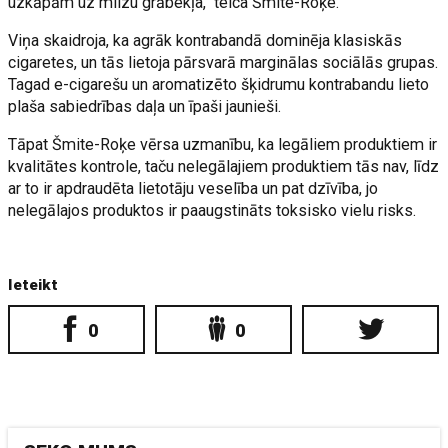
uzkāpām uz milzu grābekļa," teica Šmite-Roķe.
Viņa skaidroja, ka agrāk kontrabandā dominēja klasiskās
cigaretes, un tās lietoja pārsvarā marginālas sociālās grupas.
Tagad e-cigarešu un aromatizēto šķidrumu kontrabandu lieto
plaša sabiedrības daļa un īpaši jaunieši.
Tāpat Šmite-Roķe vērsa uzmanību, ka legāliem produktiem ir
kvalitātes kontrole, taču nelegālajiem produktiem tās nav, līdz
ar to ir apdraudēta lietotāju veselība un pat dzīvība, jo
nelegālajos produktos ir paaugstināts toksisko vielu risks.
Ieteikt
0
0