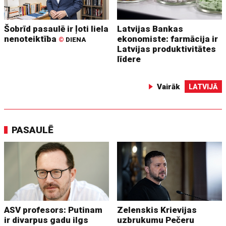
Šobrīd pasaulē ir ļoti liela
Latvijas Bankas
nenoteiktība
ekonomiste: farmācija ir
©
DIENA
Latvijas produktivitātes
līdere
Vairāk
LATVIJĀ
PASAULĒ
ASV profesors: Putinam
Zelenskis Krievijas
ir divarpus gadu ilgs
uzbrukumu Pečeru