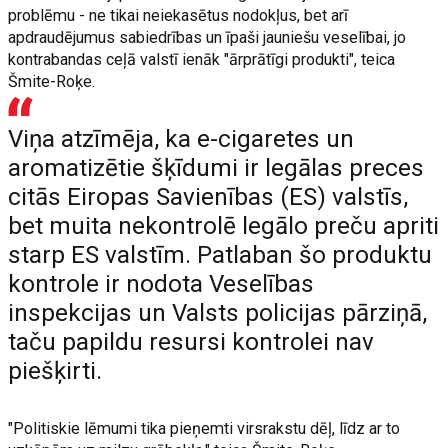
problēmu - ne tikai neiekasētus nodokļus, bet arī
apdraudējumus sabiedrības un īpaši jauniešu veselībai, jo
kontrabandas ceļā valstī ienāk "ārprātīgi produkti", teica
Šmite-Roķe.
Viņa atzīmēja, ka e-cigaretes un
aromatizētie šķīdumi ir legālas preces
citās Eiropas Savienības (ES) valstīs,
bet muita nekontrolē legālo preču apriti
starp ES valstīm. Patlaban šo produktu
kontrole ir nodota Veselības
inspekcijas un Valsts policijas pārziņā,
taču papildu resursi kontrolei nav
piešķirti.
"Politiskie lēmumi tika pieņemti virsrakstu dēļ, līdz ar to