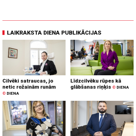
LAIKRAKSTA DIENA PUBLIKĀCIJAS
Cilvēki satraucas, jo
Līdzcilvēku rūpes kā
netic rožainām runām
glābšanas riņķis
©
DIENA
©
DIENA