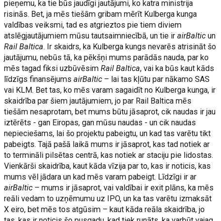
pieņemu, ka tie būs jaudīgi jautājumi, ko katra ministrija
risinās. Bet, ja mēs tiešām gribam mērīt Kulberga kunga
valdības veiksmi, tad es atgrieztos pie tiem diviem
atslēgjautājumiem mūsu tautsaimniecībā, un tie ir
airBaltic
un
Rail Baltica
. Ir skaidrs, ka Kulberga kungs nevarēs atrisināt šo
jautājumu, nebūs tā, ka pēkšņi mums parādās nauda, par ko
mēs tagad fiksi uzbūvēsim
Rail Baltica
, vai ka būs kaut kāds
līdzīgs finansējums
airBaltic
– lai tas kļūtu par nākamo SAS
vai KLM. Bet tas, ko mēs varam sagaidīt no Kulberga kunga, ir
skaidrība par šiem jautājumiem, jo par Rail Baltica mēs
tiešām nesaprotam, bet mums būtu jāsaprot, cik naudas ir jau
iztērēts - gan Eiropas, gan mūsu naudas - un cik naudas
nepieciešams, lai šo projektu pabeigtu, un kad tas varētu tikt
pabeigts. Tajā pašā laikā mums ir jāsaprot, kas tad notiek ar
to termināli pilsētas centrā, kas notiek ar staciju pie lidostas.
Vienkārši skaidrība, kaut kāda vīzija par to, kas ir noticis, kas
mums vēl jādara un kad mēs varam pabeigt. Līdzīgi ir ar
airBaltic
– mums ir jāsaprot, vai valdībai ir exit plāns, ka mēs
reāli vedam to uzņēmumu uz IPO, un ka tas varētu izmaksāt
X eiro, bet mēs tos atgūsim – kaut kāda reāla skaidrība, jo
tas, kas ir noticis šo pusgadu, kad tiek runāts, ka varbūt vajag