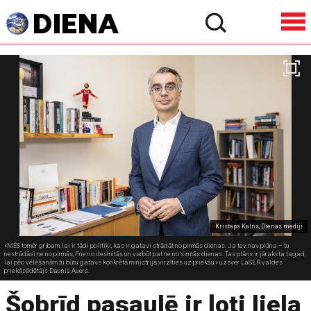
Kristaps Kalns, Dienas mediji
«MĒS tomēr gribam, lai ir tādi politiķi, kas ir gatavi strādāt no pirmās dienas. Ja tev nav plāna – tu
nestrādāsi ne no pirmās, Fne no desmitās un varbūt pat ne no simtās dienas. Tas plāns ir jāraksta tagad,
lai pēc vēlēšanām tu būtu gatavs konkrētā ministrijā virzīties uz priekšu,» uzsver LaSER valdes
priekšsēdētājs Daunis Auers.
Šobrīd pasaulē ir ļoti liela