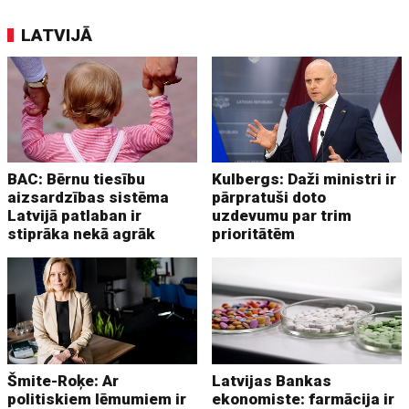
LATVIJĀ
BAC: Bērnu tiesību
Kulbergs: Daži ministri ir
aizsardzības sistēma
pārpratuši doto
Latvijā patlaban ir
uzdevumu par trim
stiprāka nekā agrāk
prioritātēm
Šmite-Roķe: Ar
Latvijas Bankas
politiskiem lēmumiem ir
ekonomiste: farmācija ir