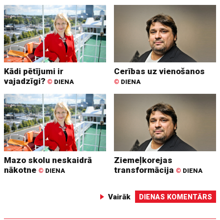
Kādi pētījumi ir
Cerības uz vienošanos
vajadzīgi?
©
DIENA
©
DIENA
Mazo skolu neskaidrā
Ziemeļkorejas
nākotne
transformācija
©
DIENA
©
DIENA
Vairāk
DIENAS KOMENTĀRS