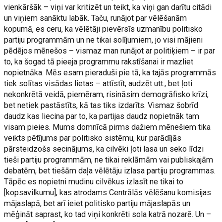
vienkāršāk – viņi var kritizēt un teikt, ka viņi gan darītu citādi
un viņiem sanāktu labāk. Taču, runājot par vēlēšanām
kopumā, es ceru, ka vēlētāji pievērsīs uzmanību politisko
partiju programmām un ne tikai solījumiem, jo visi mājieni
pēdējos mēnešos – vismaz man runājot ar politiķiem – ir par
to, ka šogad tā pieeja programmu rakstīšanai ir mazliet
nopietnāka. Mēs esam pieraduši pie tā, ka tajās programmās
tiek solītas visādas lietas – attīstīt, audzēt utt., bet ļoti
nekonkrētā veidā, piemēram, risināsim demogrāfisko krīzi,
bet netiek pastāstīts, kā tas tiks izdarīts. Vismaz šobrīd
daudz kas liecina par to, ka partijas daudz nopietnāk tam
visam pieies. Mums domnīcā pirms dažiem mēnešiem tika
veikts pētījums par politisko sistēmu, kur parādījās
pārsteidzošs secinājums, ka cilvēki ļoti lasa un seko līdzi
tieši partiju programmām, ne tikai reklāmām vai publiskajām
debatēm, bet tiešām daļa vēlētāju izlasa partiju programmas.
Tāpēc es nopietni mudinu cilvēkus izlasīt ne tikai to
[kopsavilkumu], kas atrodams Centrālās vēlēšanu komisijas
mājaslapā, bet arī ieiet politisko partiju mājaslapās un
mēģināt saprast, ko tad viņi konkrēti sola katrā nozarē. Un –