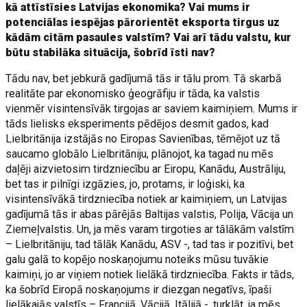
kā attīstīsies Latvijas ekonomika? Vai mums ir
potenciālas iespējas pārorientēt eksporta tirgus uz
kādām citām pasaules valstīm? Vai arī tādu valstu, kur
būtu stabilāka situācija, šobrīd īsti nav?
Tādu nav, bet jebkurā gadījumā tās ir tālu prom. Tā skarbā
realitāte par ekonomisko ģeogrāfiju ir tāda, ka valstis
vienmēr visintensīvāk tirgojas ar saviem kaimiņiem. Mums ir
tāds lielisks eksperiments pēdējos desmit gados, kad
Lielbritānija izstājās no Eiropas Savienības, tēmējot uz tā
saucamo globālo Lielbritāniju, plānojot, ka tagad nu mēs
daļēji aizvietosim tirdzniecību ar Eiropu, Kanādu, Austrāliju,
bet tas ir pilnīgi izgāzies, jo, protams, ir loģiski, ka
visintensīvākā tirdzniecība notiek ar kaimiņiem, un Latvijas
gadījumā tās ir abas pārējās Baltijas valstis, Polija, Vācija un
Ziemeļvalstis. Un, ja mēs varam tirgoties ar tālākām valstīm
– Lielbritāniju, tad tālāk Kanādu, ASV -, tad tas ir pozitīvi, bet
galu galā to kopējo noskaņojumu noteiks mūsu tuvākie
kaimiņi, jo ar viņiem notiek lielākā tirdzniecība. Fakts ir tāds,
ka šobrīd Eiropā noskaņojums ir diezgan negatīvs, īpaši
lielākajās valstīs – Francijā, Vācijā, Itālijā -, turklāt, ja mēs