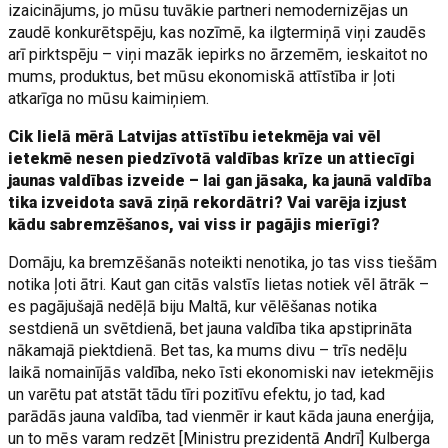
izaicinājums, jo mūsu tuvākie partneri nemodernizējas un
zaudē konkurētspēju, kas nozīmē, ka ilgtermiņā viņi zaudēs
arī pirktspēju – viņi mazāk iepirks no ārzemēm, ieskaitot no
mums, produktus, bet mūsu ekonomiskā attīstība ir ļoti
atkarīga no mūsu kaimiņiem.
Cik lielā mērā Latvijas attīstību ietekmēja vai vēl
ietekmē nesen piedzīvotā valdības krīze un attiecīgi
jaunas valdības izveide – lai gan jāsaka, ka jaunā valdība
tika izveidota savā ziņā rekordātri? Vai varēja izjust
kādu sabremzēšanos, vai viss ir pagājis mierīgi?
Domāju, ka bremzēšanās noteikti nenotika, jo tas viss tiešām
notika ļoti ātri. Kaut gan citās valstīs lietas notiek vēl ātrāk –
es pagājušajā nedēļā biju Maltā, kur vēlēšanas notika
sestdienā un svētdienā, bet jauna valdība tika apstiprināta
nākamajā piektdienā. Bet tas, ka mums divu – trīs nedēļu
laikā nomainījās valdība, neko īsti ekonomiski nav ietekmējis
un varētu pat atstāt tādu tīri pozitīvu efektu, jo tad, kad
parādās jauna valdība, tad vienmēr ir kaut kāda jauna enerģija,
un to mēs varam redzēt [Ministru prezidentā Andrī] Kulberga