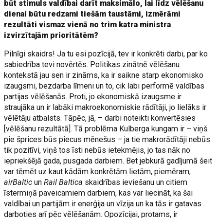
būt stimuls valdībai darīt maksimālo, lai līdz vēlēšanu
dienai būtu redzami tiešām taustāmi, izmērāmi
rezultāti vismaz vienā no trim katra ministra
izvirzītajām prioritātēm?
Pilnīgi skaidrs! Ja tu esi pozīcijā, tev ir konkrēti darbi, par ko
sabiedrība tevi novērtēs. Politikas zinātnē vēlēšanu
kontekstā jau sen ir zināms, ka ir saikne starp ekonomisko
izaugsmi, bezdarba līmeni un to, cik labi performē valdības
partijas vēlēšanās. Proti, jo ekonomiskā izaugsme ir
straujāka un ir labāki makroekonomiskie rādītāji, jo lielāks ir
vēlētāju atbalsts. Tāpēc, jā, – darbi noteikti konvertēsies
[vēlēšanu rezultātā]. Tā problēma Kulberga kungam ir – viņš
pie šprices būs piecus mēnešus – ja tie makrorādītāji nebūs
tik pozitīvi, viņš tos īsti nebūs ietekmējis, jo tas nāk no
iepriekšējā gada, pusgada darbiem. Bet jebkurā gadījumā šeit
var tēmēt uz kaut kādām konkrētām lietām, piemēram,
airBaltic
un
Rail Baltica
skaidrības ieviešanu un citiem
īstermiņā paveicamiem darbiem, kas var liecināt, ka šai
valdībai un partijām ir enerģija un vīzija un ka tās ir gatavas
darboties arī pēc vēlēšanām. Opozīcijai, protams, ir