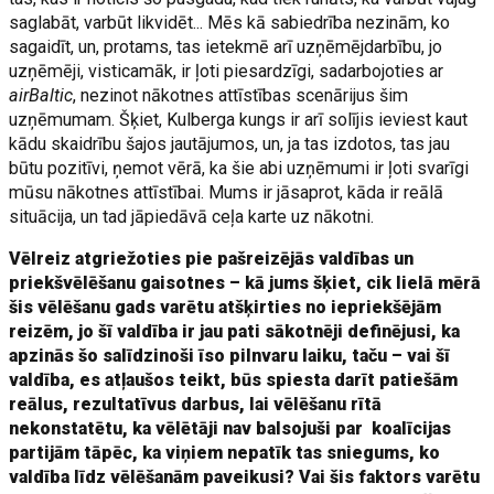
saglabāt, varbūt likvidēt... Mēs kā sabiedrība nezinām, ko
sagaidīt, un, protams, tas ietekmē arī uzņēmējdarbību, jo
uzņēmēji, visticamāk, ir ļoti piesardzīgi, sadarbojoties ar
airBaltic
, nezinot nākotnes attīstības scenārijus šim
uzņēmumam. Šķiet, Kulberga kungs ir arī solījis ieviest kaut
kādu skaidrību šajos jautājumos, un, ja tas izdotos, tas jau
būtu pozitīvi, ņemot vērā, ka šie abi uzņēmumi ir ļoti svarīgi
mūsu nākotnes attīstībai. Mums ir jāsaprot, kāda ir reālā
situācija, un tad jāpiedāvā ceļa karte uz nākotni.
Vēlreiz atgriežoties pie pašreizējās valdības un
priekšvēlēšanu gaisotnes – kā jums šķiet, cik lielā mērā
šis vēlēšanu gads varētu atšķirties no iepriekšējām
reizēm, jo šī valdība ir jau pati sākotnēji definējusi, ka
apzinās šo salīdzinoši īso pilnvaru laiku, taču – vai šī
valdība, es atļaušos teikt, būs spiesta darīt patiešām
reālus, rezultatīvus darbus, lai vēlēšanu rītā
nekonstatētu, ka vēlētāji nav balsojuši par koalīcijas
partijām tāpēc, ka viņiem nepatīk tas sniegums, ko
valdība līdz vēlēšanām paveikusi? Vai šis faktors varētu