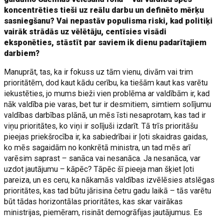
koncentrēties tieši uz reālu darbu un definēto mērķu
sasniegšanu? Vai nepastāv populisma riski, kad politiķi
vairāk strādās uz vēlētāju, centīsies visādi
eksponēties, stāstīt par saviem ik dienu padarītajiem
darbiem?
Manuprāt, tas, ka ir fokuss uz tām vienu, divām vai trim
prioritātēm, dod kaut kādu cerību, ka tiešām kaut kas varētu
iekustēties, jo mums bieži vien problēma ar valdībām ir, kad
nāk valdība pie varas, bet tur ir desmitiem, simtiem solījumu
valdības darbības plānā, un mēs īsti nesaprotam, kas tad ir
viņu prioritātes, ko viņi ir solījuši izdarīt. Tā trīs prioritāšu
pieejas priekšrocība ir, ka sabiedrībai ir ļoti skaidras gaidas,
ko mēs sagaidām no konkrētā ministra, un tad mēs arī
varēsim saprast – sanāca vai nesanāca. Ja nesanāca, var
uzdot jautājumu – kāpēc? Tāpēc šī pieeja man šķiet ļoti
pareiza, un es ceru, ka nākamās valdības izvēlēsies atslēgas
prioritātes, kas tad būtu jārisina četru gadu laikā – tās varētu
būt tādas horizontālas prioritātes, kas skar vairākas
ministrijas, piemēram, risināt demogrāfijas jautājumus. Es