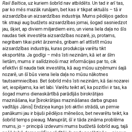
Rail Baltica
, uz kuriem šobrīd nav atbildēts. Un tad ir arī tas,
par ko mēs mazāk runājam, bet kas ir tikpat aktuāls – tā ir
aizsardzība un aizsardzības industrija. Mums pēdējos gados
tik strauji aug budžets aizsardzības jomai, šogad sasniedzot
jau, šķiet, ap diviem miljardiem eiro, un viena liela daļa no šīs
naudas tiek investēta aizsardzības nozarē, jo, protams,
negribam tikai pirkt ārzemēs, gribam arī attīstīt mūsu
aizsardzības industriju, kuras produkcija varētu tikt
eksportēta. Ja godīgi – mēs īsti nezinām, kā iet ar šīm
lietām, mums ir salīdzinoši maz informācijas par to, cik
efektīvi šī nauda tiek investēta, kā aug mūsu uzņēmumi šajā
nozarē, un šī būs viena liela daļa no mūsu nākotnes
tautsaimniecības. Bet šobrīd mēs īsti nezinām, kā šai nozarei
iet, iespējams, ka iet labi. Varētu teikt arī, ka pozitīvi ir tas, ka
šogad mums dienaskārtībā parādījās birokrātijas
mazināšana, kur [birokrātijas mazināšanas darba grupas
vadītājs Jānis] Endziņa kungs ļoti aktīvi strādā, un pirmie
panākumi jau ir bijuši pēdējos mēnešos, bet nevarētu teikt, ka
šobrīd temps pieaug. Manuprāt, šī ir tāda zināma problēma
mums, jo – principā izdevumi mums budžetā šobrīd aug, tajā