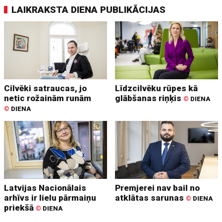
LAIKRAKSTA DIENA PUBLIKĀCIJAS
Cilvēki satraucas, jo
Līdzcilvēku rūpes kā
netic rožainām runām
glābšanas riņķis
©
DIENA
©
DIENA
Latvijas Nacionālais
Premjerei nav bail no
arhīvs ir lielu pārmaiņu
atklātas sarunas
©
DIENA
priekšā
©
DIENA