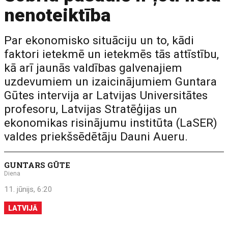
nenoteiktība
Par ekonomisko situāciju un to, kādi
faktori ietekmē un ietekmēs tās attīstību,
kā arī jaunās valdības galvenajiem
uzdevumiem un izaicinājumiem Guntara
Gūtes intervija ar Latvijas Universitātes
profesoru, Latvijas Stratēģijas un
ekonomikas risinājumu institūta (LaSER)
valdes priekšsēdētāju Dauni Aueru.
GUNTARS GŪTE
Diena
11. jūnijs, 6:20
LATVIJĀ