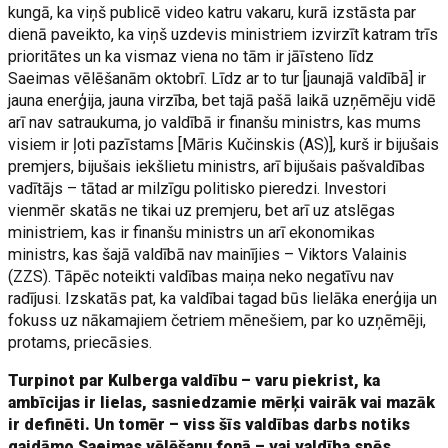
kungā, ka viņš publicē video katru vakaru, kurā izstāsta par
dienā paveikto, ka viņš uzdevis ministriem izvirzīt katram trīs
prioritātes un ka vismaz viena no tām ir jāīsteno līdz
Saeimas vēlēšanām oktobrī. Līdz ar to tur [jaunajā valdībā] ir
jauna enerģija, jauna virzība, bet tajā pašā laikā uzņēmēju vidē
arī nav satraukuma, jo valdībā ir finanšu ministrs, kas mums
visiem ir ļoti pazīstams [Māris Kučinskis (AS)], kurš ir bijušais
premjers, bijušais iekšlietu ministrs, arī bijušais pašvaldības
vadītājs – tātad ar milzīgu politisko pieredzi. Investori
vienmēr skatās ne tikai uz premjeru, bet arī uz atslēgas
ministriem, kas ir finanšu ministrs un arī ekonomikas
ministrs, kas šajā valdībā nav mainījies – Viktors Valainis
(ZZS). Tāpēc noteikti valdības maiņa neko negatīvu nav
radījusi. Izskatās pat, ka valdībai tagad būs lielāka enerģija un
fokuss uz nākamajiem četriem mēnešiem, par ko uzņēmēji,
protams, priecāsies.
Turpinot par Kulberga valdību – varu piekrist, ka
ambīcijas ir lielas, sasniedzamie mērķi vairāk vai mazāk
ir definēti. Un tomēr – viss šīs valdības darbs notiks
gaidāmo Saeimas vēlēšanu fonā – vai valdība spēs