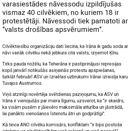
varasiestādes nāvessodu izpildījušas
vismaz 40 cilvēkiem, no kuriem 18 ir
protestētāji. Nāvessodi tiek pamatoti ar
"valsts drošības apsvērumiem".
Cilvēktiesību organizāciju dati liecina, ka Irāna ik gadu soda ar
nāvi vairāk cilvēku nekā jebkura cita valsts, izņemot Ķīnu.
Tirks pauda nožēlu, ka Teherāna ir pastiprinājusi represijas
kopš janvārī notikušās asiņainās protestu apspiešanas,
turklāt februārī ASV un Izraēlas uzbrukumi Irānai izraisīja karu
Tuvajos Austrumos.
Viņš atzinīgi novērtēja svētdienas paziņojumu, ka ASV un
Irāna ir vienojušās par miera līgumu, uzsverot, ka "ir skaidrs,
ka visām pusēm ir jāievēro maksimāla atturība un jāstrādā,
lai panākto vienošanos īstenotu ātri un godprātīgi".
Kā teica ANO cilvēku komisārs, konfliktam "ir bijis postoša