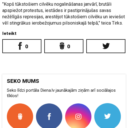
"Kopš tūkstošiem cilvēku nogalināšanas janvārī, brutāli
apspiežot protestus, iestādes ir pastiprinājušas savas
nežēlīgās represijas, arestējot tūkstošiem cilvēku un ieviešot
vēl stingrākus ierobežojumus pilsoniskajā telpā," teica Tirks.
Ieteikt
0
0
SEKO MUMS
Seko līdzi portāla Diena.lv jaunākajām ziņām arī sociālajos
tīklos!