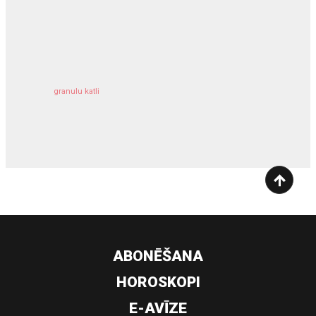
kravu apdrošināšana
granulu katli
siltumsūknis
ABONĒŠANA
HOROSKOPI
E-AVĪZE