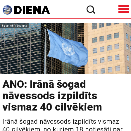
Foto
: AFP/Scanpix
ANO: Irānā šogad
nāvessods izpildīts
vismaz 40 cilvēkiem
Irānā šogad nāvessods izpildīts vismaz
40 cilvēkiem, no kuriem 18 notiesāti par