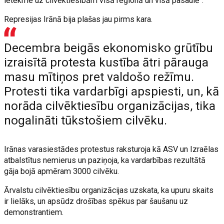
ietekme uz cilvēktiesībām visā reģionā un visā pasaulē".
Represijas Irānā bija plašas jau pirms kara.
Decembra beigās ekonomisko grūtību
izraisītā protesta kustība ātri pārauga
masu mītiņos pret valdošo režīmu.
Protesti tika vardarbīgi apspiesti, un, kā
norāda cilvēktiesību organizācijas, tika
nogalināti tūkstošiem cilvēku.
Irānas varasiestādes protestus raksturoja kā ASV un Izraēlas
atbalstītus nemierus un paziņoja, ka vardarbības rezultātā
gāja bojā apmēram 3000 cilvēku.
Ārvalstu cilvēktiesību organizācijas uzskata, ka upuru skaits
ir lielāks, un apsūdz drošības spēkus par šaušanu uz
demonstrantiem.