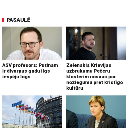
PASAULĒ
ASV profesors: Putinam
Zelenskis Krievijas
ir divarpus gadu ilgs
uzbrukumu Pečeru
iespēju logs
klosterim nosauc par
noziegumu pret kristīgo
kultūru