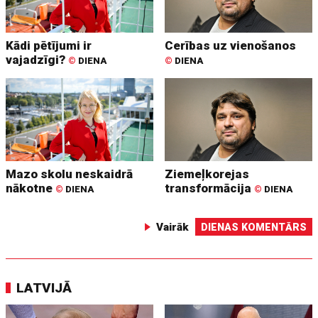
Kādi pētījumi ir
Cerības uz vienošanos
vajadzīgi?
©
DIENA
©
DIENA
Mazo skolu neskaidrā
Ziemeļkorejas
nākotne
transformācija
©
DIENA
©
DIENA
Vairāk
DIENAS KOMENTĀRS
LATVIJĀ