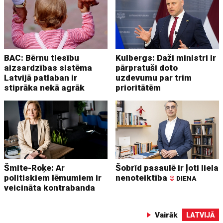
BAC: Bērnu tiesību
Kulbergs: Daži ministri ir
aizsardzības sistēma
pārpratuši doto
Latvijā patlaban ir
uzdevumu par trim
stiprāka nekā agrāk
prioritātēm
Šmite-Roķe: Ar
Šobrīd pasaulē ir ļoti liela
politiskiem lēmumiem ir
nenoteiktība
©
DIENA
veicināta kontrabanda
Vairāk
LATVIJĀ