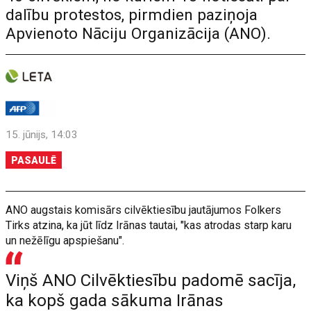
dalību protestos, pirmdien paziņoja
Apvienoto Nāciju Organizācija (ANO).
15. jūnijs, 14:03
PASAULĒ
ANO augstais komisārs cilvēktiesību jautājumos Folkers
Tirks atzina, ka jūt līdz Irānas tautai, "kas atrodas starp karu
un nežēlīgu apspiešanu".
Viņš ANO Cilvēktiesību padomē sacīja,
ka kopš gada sākuma Irānas