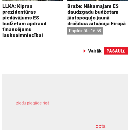
LLKA: Kipras
Braže: Nākamajam ES
prezidentūras
daudzgadu budžetam
piedāvājums ES
jāatspoguļo jaunā
budžetam apdraud
drošības situācija Eiropā
finansējumu
Papildināts 16:58
lauksaimniecībai
Vairāk
PASAULĒ
ziedu piegāde rīgā
meliorācijas darbi
octa
dziļurbums