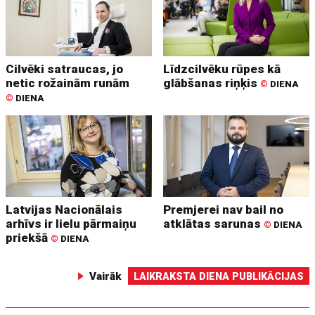
Cilvēki satraucas, jo
Līdzcilvēku rūpes kā
netic rožainām runām
glābšanas riņķis
©
DIENA
©
DIENA
Latvijas Nacionālais
Premjerei nav bail no
arhīvs ir lielu pārmaiņu
atklātas sarunas
©
DIENA
priekšā
©
DIENA
Vairāk
LAIKRAKSTA DIENA PUBLIKĀCIJAS