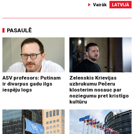
Vairāk
LATVIJĀ
PASAULĒ
ASV profesors: Putinam
Zelenskis Krievijas
ir divarpus gadu ilgs
uzbrukumu Pečeru
iespēju logs
klosterim nosauc par
noziegumu pret kristīgo
kultūru