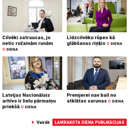
Cilvēki satraucas, jo
Līdzcilvēku rūpes kā
netic rožainām runām
glābšanas riņķis
©
DIENA
©
DIENA
Latvijas Nacionālais
Premjerei nav bail no
arhīvs ir lielu pārmaiņu
atklātas sarunas
©
DIENA
priekšā
©
DIENA
Vairāk
LAIKRAKSTA DIENA PUBLIKĀCIJAS