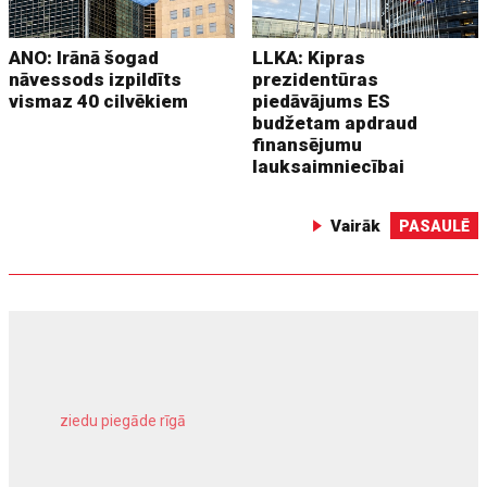
ANO: Irānā šogad
LLKA: Kipras
nāvessods izpildīts
prezidentūras
vismaz 40 cilvēkiem
piedāvājums ES
budžetam apdraud
finansējumu
lauksaimniecībai
Vairāk
PASAULĒ
ziedu piegāde rīgā
meliorācijas darbi