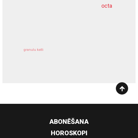
octa
dziļurbums
kravu apdrošināšana
granulu katli
siltumsūknis
ABONĒŠANA
HOROSKOPI