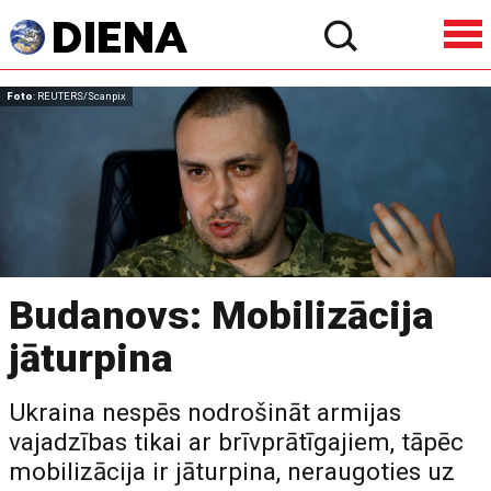
Foto
: REUTERS/Scanpix
Budanovs: Mobilizācija
jāturpina
Ukraina nespēs nodrošināt armijas
vajadzības tikai ar brīvprātīgajiem, tāpēc
mobilizācija ir jāturpina, neraugoties uz