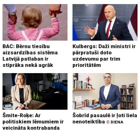
BAC: Bērnu tiesību
Kulbergs: Daži ministri ir
aizsardzības sistēma
pārpratuši doto
Latvijā patlaban ir
uzdevumu par trim
stiprāka nekā agrāk
prioritātēm
Šmite-Roķe: Ar
Šobrīd pasaulē ir ļoti liela
politiskiem lēmumiem ir
nenoteiktība
©
DIENA
veicināta kontrabanda