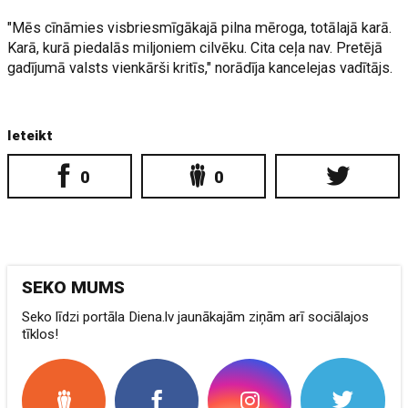
"Mēs cīnāmies visbriesmīgākajā pilna mēroga, totālajā karā.
Karā, kurā piedalās miljoniem cilvēku. Cita ceļa nav. Pretējā
gadījumā valsts vienkārši kritīs," norādīja kancelejas vadītājs.
Ieteikt
0
0
SEKO MUMS
Seko līdzi portāla Diena.lv jaunākajām ziņām arī sociālajos
tīklos!