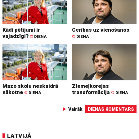
Kādi pētījumi ir
Cerības uz vienošanos
vajadzīgi?
©
DIENA
©
DIENA
Mazo skolu neskaidrā
Ziemeļkorejas
nākotne
transformācija
©
DIENA
©
DIENA
Vairāk
DIENAS KOMENTĀRS
LATVIJĀ