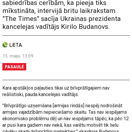
sabiedrības cerībām, ka pieeja tiks
mīkstināta, intervijā britu laikrakstam
"The Times" sacīja Ukrainas prezidenta
kancelejas vadītājs Kirilo Budanovs.
15. maijs, 13:09
PASAULĒ
Kara apstākļos paļauties tikai uz brīvprātīgajiem nav
reālistiski, pauda kancelejas vadītājs.
"Brīvprātīgo uzņemšana [armijas rindās] nespēj nodrošināt
armijas vajadzībām nepieciešamo skaitu. Tas nav iespējams
ekonomisko problēmu dēļ un nav iespējams tāpēc, ka pēc 12
ar pusi kara gadiem nav nekā, kas varētu motivēt tik lielu
cilvēku skaitu brīvprātīgi pieteikties," skaidroja Budanovs.