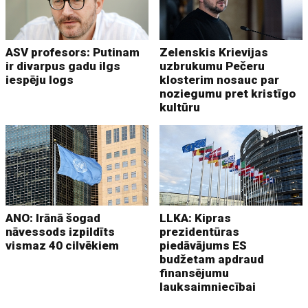
ASV profesors: Putinam
Zelenskis Krievijas
ir divarpus gadu ilgs
uzbrukumu Pečeru
iespēju logs
klosterim nosauc par
noziegumu pret kristīgo
kultūru
ANO: Irānā šogad
LLKA: Kipras
nāvessods izpildīts
prezidentūras
vismaz 40 cilvēkiem
piedāvājums ES
budžetam apdraud
finansējumu
lauksaimniecībai