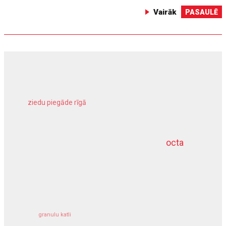
Vairāk
PASAULĒ
ziedu piegāde rīgā
meliorācijas darbi
octa
dziļurbums
kravu apdrošināšana
granulu katli