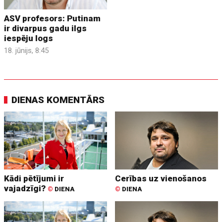
ASV profesors: Putinam
ir divarpus gadu ilgs
iespēju logs
18. jūnijs, 8:45
DIENAS KOMENTĀRS
Kādi pētījumi ir
Cerības uz vienošanos
vajadzīgi?
©
DIENA
©
DIENA