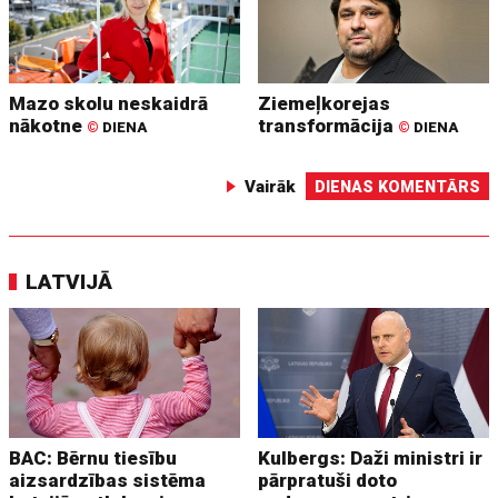
Mazo skolu neskaidrā
Ziemeļkorejas
nākotne
transformācija
©
DIENA
©
DIENA
Vairāk
DIENAS KOMENTĀRS
LATVIJĀ
BAC: Bērnu tiesību
Kulbergs: Daži ministri ir
aizsardzības sistēma
pārpratuši doto