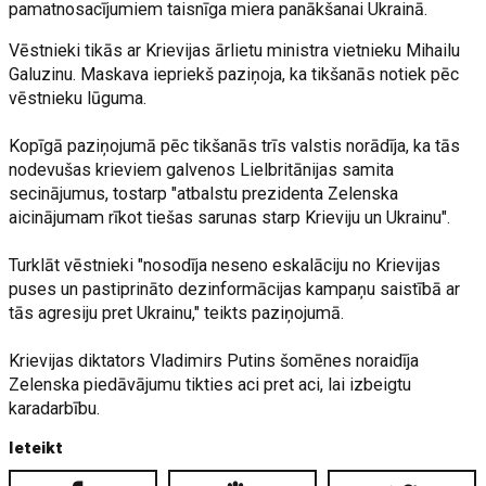
pamatnosacījumiem taisnīga miera panākšanai Ukrainā.
Vēstnieki tikās ar Krievijas ārlietu ministra vietnieku Mihailu
Galuzinu. Maskava iepriekš paziņoja, ka tikšanās notiek pēc
vēstnieku lūguma.
Kopīgā paziņojumā pēc tikšanās trīs valstis norādīja, ka tās
nodevušas krieviem galvenos Lielbritānijas samita
secinājumus, tostarp "atbalstu prezidenta Zelenska
aicinājumam rīkot tiešas sarunas starp Krieviju un Ukrainu".
Turklāt vēstnieki "nosodīja neseno eskalāciju no Krievijas
puses un pastiprināto dezinformācijas kampaņu saistībā ar
tās agresiju pret Ukrainu," teikts paziņojumā.
Krievijas diktators Vladimirs Putins šomēnes noraidīja
Zelenska piedāvājumu tikties aci pret aci, lai izbeigtu
karadarbību.
Ieteikt