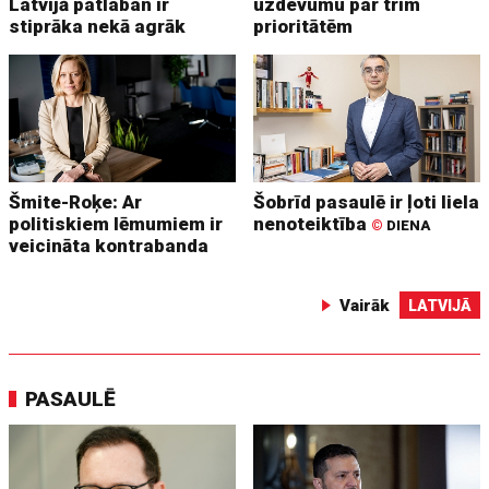
Latvijā patlaban ir
uzdevumu par trim
stiprāka nekā agrāk
prioritātēm
Šmite-Roķe: Ar
Šobrīd pasaulē ir ļoti liela
politiskiem lēmumiem ir
nenoteiktība
©
DIENA
veicināta kontrabanda
Vairāk
LATVIJĀ
PASAULĒ