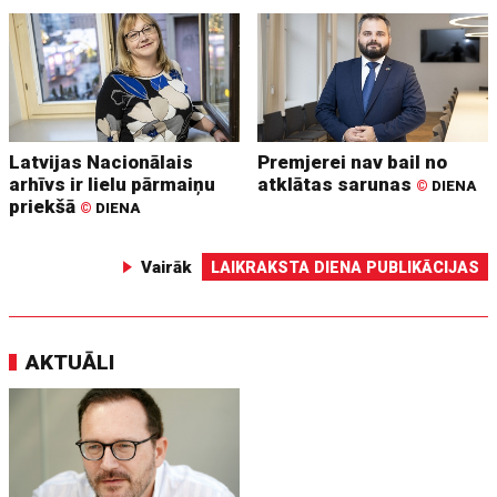
Latvijas Nacionālais
Premjerei nav bail no
arhīvs ir lielu pārmaiņu
atklātas sarunas
©
DIENA
priekšā
©
DIENA
Vairāk
LAIKRAKSTA DIENA PUBLIKĀCIJAS
AKTUĀLI