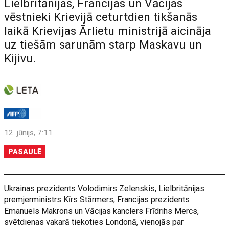
Lielbritānijas, Francijas un Vācijas
vēstnieki Krievijā ceturtdien tikšanās
laikā Krievijas Ārlietu ministrijā aicināja
uz tiešām sarunām starp Maskavu un
Kijivu.
12. jūnijs, 7:11
PASAULĒ
Ukrainas prezidents Volodimirs Zelenskis, Lielbritānijas
premjerministrs Kīrs Stārmers, Francijas prezidents
Emanuels Makrons un Vācijas kanclers Frīdrihs Mercs,
svētdienas vakarā tiekoties Londonā, vienojās par