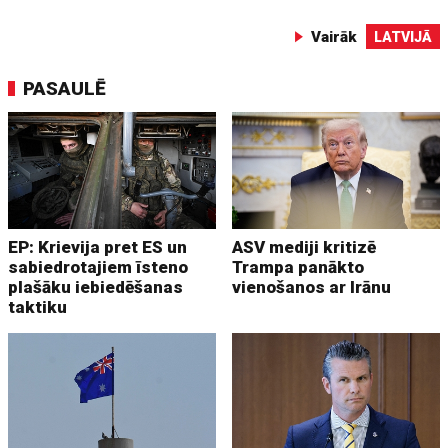
Vairāk
LATVIJĀ
PASAULĒ
EP: Krievija pret ES un
ASV mediji kritizē
sabiedrotajiem īsteno
Trampa panākto
plašāku iebiedēšanas
vienošanos ar Irānu
taktiku