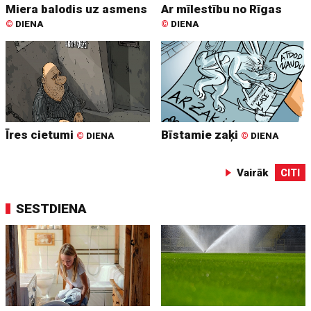
Miera balodis uz asmens
Ar mīlestību no Rīgas
©
DIENA
©
DIENA
Īres cietumi
Bīstamie zaķi
©
DIENA
©
DIENA
Vairāk
CITI
SESTDIENA