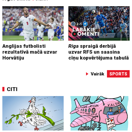
Anglijas futbolisti
Riga
spraigā derbijā
rezultatīvā mačā uzvar
uzvar RFS un saasina
Horvātiju
cīņu kopvērtējuma tabulā
Vairāk
SPORTS
CITI