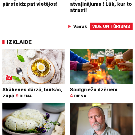
pārsteidz pat vietējos!
atvaļinājuma ! Lūk, kur to
atrast!
Vairāk
VIDE UN TŪRISMS
IZKLAIDE
Skābenes dārzā, burkās,
Saulgriežu dzērieni
zupā
©
DIENA
©
DIENA