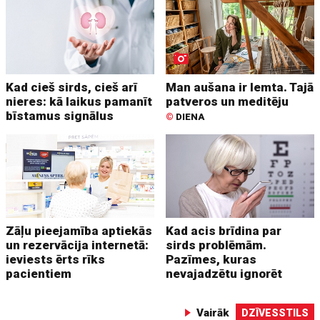
Kad cieš sirds, cieš arī
Man aušana ir lemta. Tajā
nieres: kā laikus pamanīt
patveros un meditēju
bīstamus signālus
©
DIENA
Zāļu pieejamība aptiekās
Kad acis brīdina par
un rezervācija internetā:
sirds problēmām.
ieviests ērts rīks
Pazīmes, kuras
pacientiem
nevajadzētu ignorēt
Vairāk
DZĪVESSTILS