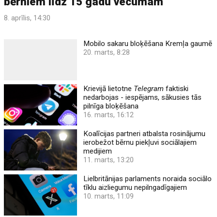
bērniem līdz 15 gadu vecumam
8. aprīlis, 14:30
Mobilo sakaru bloķēšana Kremļa gaumē
20. marts, 8:28
Krievijā lietotne
Telegram
faktiski
nedarbojas - iespējams, sākusies tās
pilnīga bloķēšana
16. marts, 16:12
Koalīcijas partneri atbalsta rosinājumu
ierobežot bērnu piekļuvi sociālajiem
medijiem
11. marts, 13:20
Lielbritānijas parlaments noraida sociālo
tīklu aizliegumu nepilngadīgajiem
10. marts, 11:09