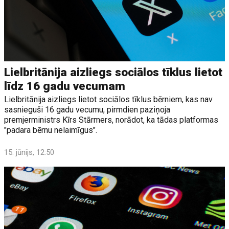
Lielbritānija aizliegs sociālos tīklus lietot
līdz 16 gadu vecumam
Lielbritānija aizliegs lietot sociālos tīklus bērniem, kas nav
sasnieguši 16 gadu vecumu, pirmdien paziņoja
premjerministrs Kīrs Stārmers, norādot, ka tādas platformas
"padara bērnu nelaimīgus".
15. jūnijs, 12:50