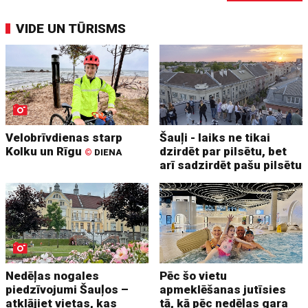
VIDE UN TŪRISMS
Velobrīvdienas starp
Šauļi - laiks ne tikai
Kolku un Rīgu
dzirdēt par pilsētu, bet
©
DIENA
arī sadzirdēt pašu pilsētu
Nedēļas nogales
Pēc šo vietu
piedzīvojumi Šauļos –
apmeklēšanas jutīsies
atklājiet vietas, kas
tā, kā pēc nedēļas gara