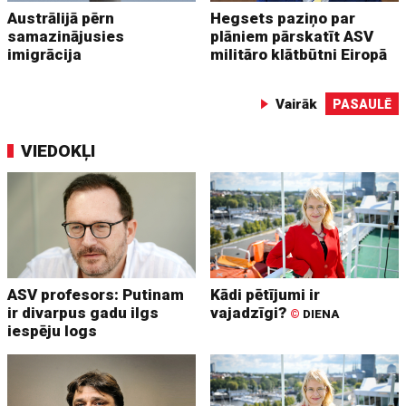
Austrālijā pērn
Hegsets paziņo par
samazinājusies
plāniem pārskatīt ASV
imigrācija
militāro klātbūtni Eiropā
Vairāk
PASAULĒ
VIEDOKĻI
ASV profesors: Putinam
Kādi pētījumi ir
ir divarpus gadu ilgs
vajadzīgi?
©
DIENA
iespēju logs