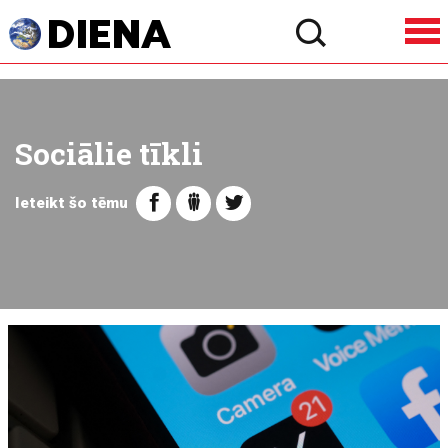
Sociālie tīkli
Ieteikt šo tēmu