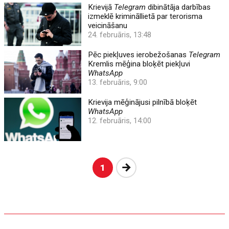
Krievijā
Telegram
dibinātāja darbības
izmeklē krimināllietā par terorisma
veicināšanu
24. februāris, 13:48
Pēc piekļuves ierobežošanas
Telegram
Kremlis mēģina bloķēt piekļuvi
WhatsApp
13. februāris, 9:00
Krievija mēģinājusi pilnībā bloķēt
WhatsApp
12. februāris, 14:00
Nākošā
1