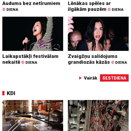
Audums bez netīrumiem
Lēnākas spēles ar
ilgākām pauzēm
©
DIENA
©
DIENA
Laikapstākļi festivālam
Zvaigžņu salidojums
nekaitē
grandiozās kāzās
©
DIENA
©
DIENA
Vairāk
SESTDIENA
KDI