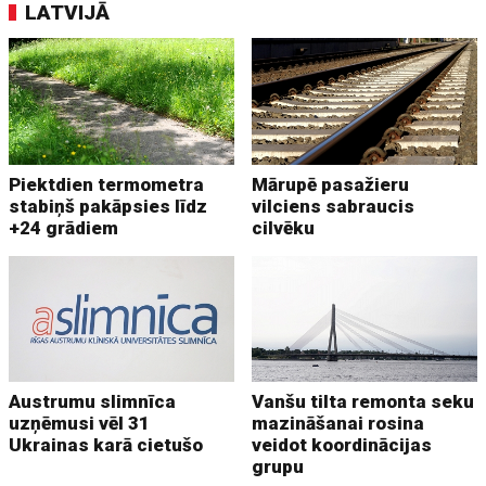
LATVIJĀ
Piektdien termometra
Mārupē pasažieru
stabiņš pakāpsies līdz
vilciens sabraucis
+24 grādiem
cilvēku
Austrumu slimnīca
Vanšu tilta remonta seku
uzņēmusi vēl 31
mazināšanai rosina
Ukrainas karā cietušo
veidot koordinācijas
grupu