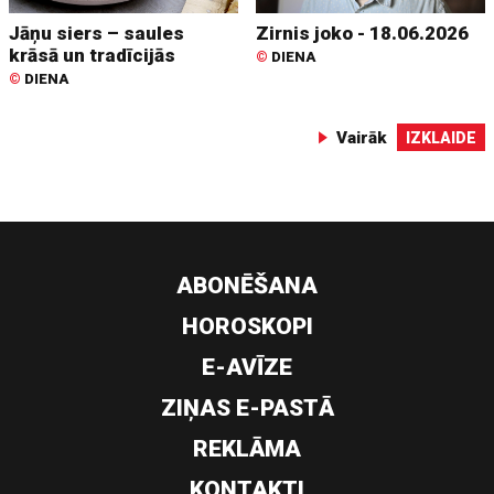
Jāņu siers – saules
Zirnis joko - 18.06.2026
krāsā un tradīcijās
©
DIENA
©
DIENA
Vairāk
IZKLAIDE
ABONĒŠANA
HOROSKOPI
E-AVĪZE
ZIŅAS E-PASTĀ
REKLĀMA
KONTAKTI