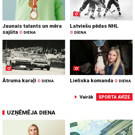
Jaunais talants un mēra
Latviešu pēdas NHL
sajūta
©
DIENA
©
DIENA
Ātruma karaļi
Lieliska komanda
©
DIENA
©
DIENA
Vairāk
SPORTA AVĪZE
UZŅĒMĒJA DIENA