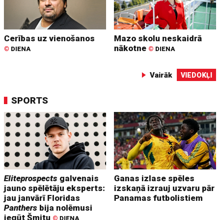
Cerības uz vienošanos
Mazo skolu neskaidrā
nākotne
©
DIENA
©
DIENA
Vairāk
VIEDOKĻI
SPORTS
Eliteprospects
galvenais
Ganas izlase spēles
jauno spēlētāju eksperts:
izskaņā izrauj uzvaru pār
jau janvārī Floridas
Panamas futbolistiem
Panthers
bija nolēmusi
iegūt Šmitu
©
DIENA