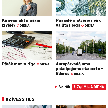
Kā neapjukt plašajā
Pasaulē ir atvēries eiro
izvēlē?
valūtas logs
©
DIENA
©
DIENA
Pārāk maz turīgo
Autopārvadājumu
©
DIENA
pakalpojumu eksports –
līderos
©
DIENA
Vairāk
UZŅĒMĒJA DIENA
DZĪVESSTILS