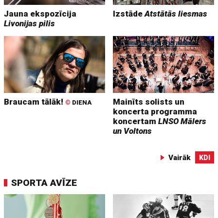
Jauna ekspozīcija
Izstāde
Atstātās liesmas
Livonijas pilis
Braucam tālāk!
Mainīts solists un
©
DIENA
koncerta programma
koncertam
LNSO Mālers
un Voltons
Vairāk
KDI
SPORTA AVĪZE