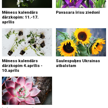
Mēness kalendārs
Pavasara īrisu ziedonī
dārzkopim: 11.-17.
aprīlis
Mēness kalendārs
Saulespuķes Ukrainas
dārzkopim 4.aprīlis -
atbalstam
10.aprīls