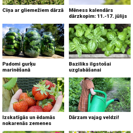
Cīņa ar gliemežiem dārzā
Mēness kalendārs
dārzkopim: 11.-17. jūlijs
Padomi gurķu
Baziliks ilgstošai
marinēšanā
uzglabāšanai
Izskatīgās un ēdamās
Dārzam vajag veldzi!
nokarenās zemenes