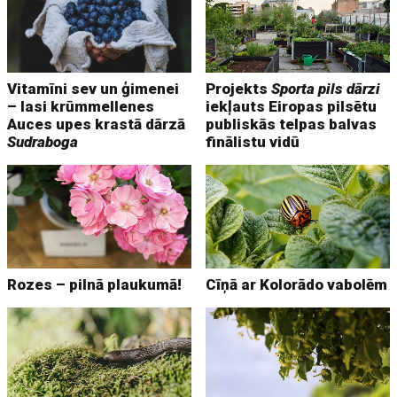
Vitamīni sev un ģimenei
Projekts
Sporta pils dārzi
– lasi krūmmellenes
iekļauts Eiropas pilsētu
Auces upes krastā dārzā
publiskās telpas balvas
Sudraboga
finālistu vidū
Rozes – pilnā plaukumā!
Cīņā ar Kolorādo vabolēm