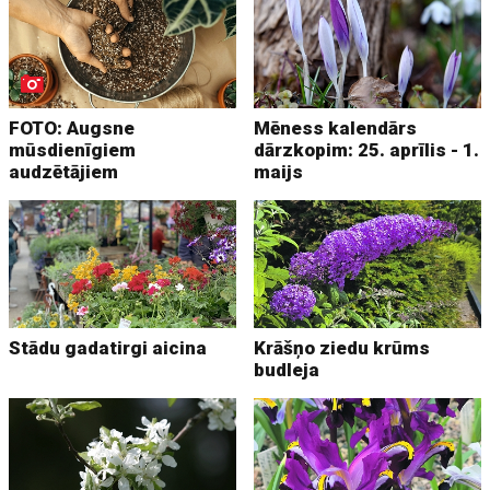
FOTO: Augsne
Mēness kalendārs
mūsdienīgiem
dārzkopim: 25. aprīlis - 1.
audzētājiem
maijs
Stādu gadatirgi aicina
Krāšņo ziedu krūms
budleja