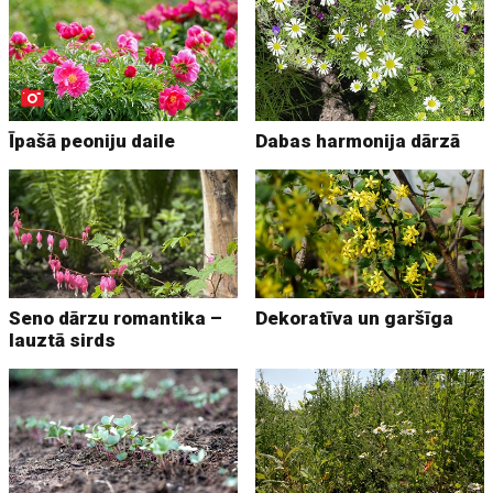
Īpašā peoniju daile
Dabas harmonija dārzā
Seno dārzu romantika –
Dekoratīva un garšīga
lauztā sirds