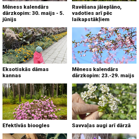
Mēness kalendārs
Ravēšana jāieplāno,
dārzkopim: 30. maijs - 5.
vadoties arī pēc
jūnijs
laikapstākļiem
Eksotiskās dāmas
Mēness kalendārs
kannas
dārzkopim: 23.-29. maijs
Efektīvās bioogles
Savvaļas augi arī dārzā