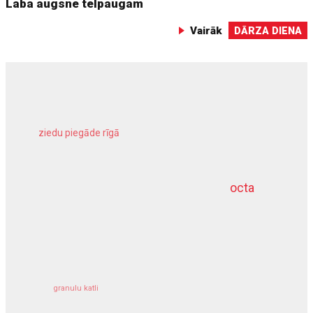
Laba augsne telpaugam
Vairāk
DĀRZA DIENA
ziedu piegāde rīgā
meliorācijas darbi
octa
dziļurbums
kravu apdrošināšana
granulu katli
siltumsūknis