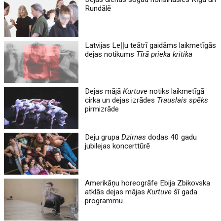
Rundālē
Latvijas Leļļu teātrī gaidāms laikmetīgās
dejas notikums
Tīrā prieka kritika
Dejas mājā
Kurtuve
notiks laikmetīgā
cirka un dejas izrādes
Trauslais spēks
pirmizrāde
Deju grupa
Dzirnas
dodas 40 gadu
jubilejas koncerttūrē
Amerikāņu horeogrāfe Ebija Zbikovska
atklās dejas mājas
Kurtuve
šī gada
programmu