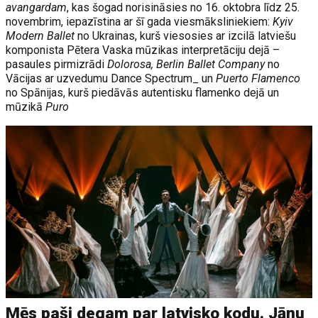
avangardam
, kas šogad norisināsies no 16. oktobra līdz 25.
novembrim, iepazīstina ar šī gada viesmāksliniekiem:
Kyiv
Modern Ballet
no Ukrainas, kurš viesosies ar izcilā latviešu
komponista Pētera Vaska mūzikas interpretāciju dejā –
pasaules pirmizrādi
Dolorosa, Berlin Ballet Company
no
Vācijas ar uzvedumu Dance Spectrum_ un
Puerto Flamenco
no Spānijas, kurš piedāvās autentisku flamenko dejā un
mūzikā
Puro
Mēs paši degam par latvisko kodu. Jāņu