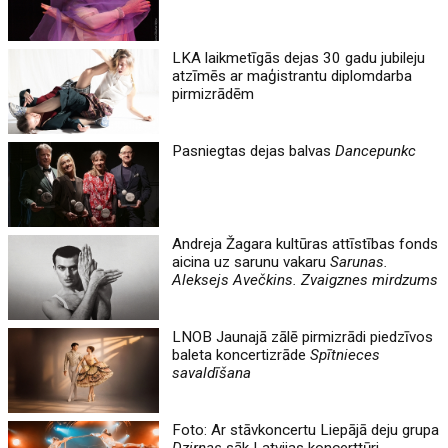
LKA laikmetīgās dejas 30 gadu jubileju
atzīmēs ar maģistrantu diplomdarba
pirmizrādēm
Pasniegtas dejas balvas
Dancepunkc
Andreja Žagara kultūras attīstības fonds
aicina uz sarunu vakaru
Sarunas.
Aleksejs Avečkins. Zvaigznes mirdzums
LNOB Jaunajā zālē pirmizrādi piedzīvos
baleta koncertizrāde
Spītnieces
savaldīšana
Foto: Ar stāvkoncertu Liepājā deju grupa
Dzirnas
sāk Latvijas koncerttūri