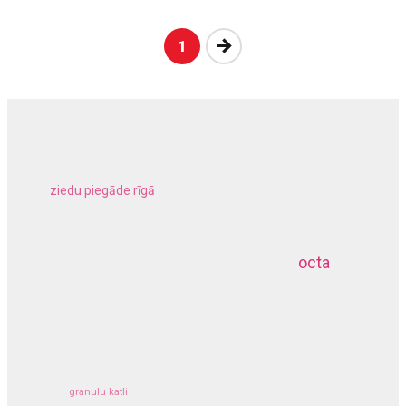
Nākošā
1
ziedu piegāde rīgā
meliorācijas darbi
octa
dziļurbums
kravu apdrošināšana
granulu katli