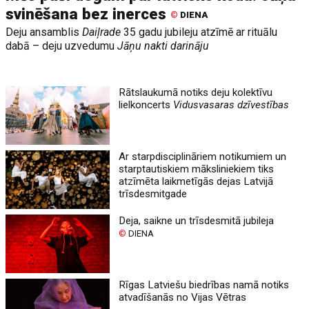
svinēšana bez inerces
©
DIENA
Deju ansamblis
Daiļrade
35 gadu jubileju atzīmē ar rituālu
dabā – deju uzvedumu
Jāņu nakti darināju
Rātslaukumā notiks deju kolektīvu
lielkoncerts
Vidusvasaras dzīvestības
Ar starpdisciplināriem notikumiem un
starptautiskiem māksliniekiem tiks
atzīmēta laikmetīgās dejas Latvijā
trīsdesmitgade
Deja, saikne un trīsdesmitā jubileja
©
DIENA
Rīgas Latviešu biedrības namā notiks
atvadīšanās no Vijas Vētras