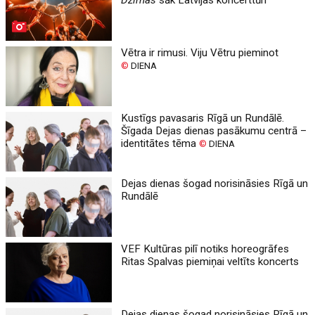
Vētra ir rimusi. Viju Vētru pieminot
©
DIENA
Kustīgs pavasaris Rīgā un Rundālē.
Šīgada Dejas dienas pasākumu centrā –
identitātes tēma
©
DIENA
Dejas dienas šogad norisināsies Rīgā un
Rundālē
VEF Kultūras pilī notiks horeogrāfes
Ritas Spalvas piemiņai veltīts koncerts
Dejas dienas šogad norisināsies Rīgā un