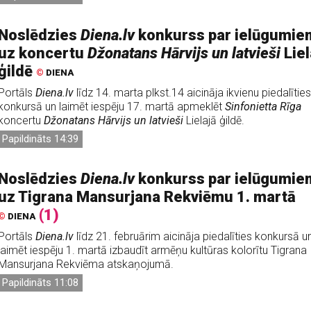
Noslēdzies
Diena.lv
konkurss par ielūgumie
uz koncertu
Džonatans Hārvijs un latvieši
Liel
ģildē
©
DIENA
Portāls
Diena.lv
līdz 14. marta plkst.14 aicināja ikvienu piedalīties
konkursā un laimēt iespēju 17. martā apmeklēt
Sinfonietta Rīga
koncertu
Džonatans Hārvijs un latvieši
Lielajā ģildē.
Papildināts 14:39
Noslēdzies
Diena.lv
konkurss par ielūgumie
uz Tigrana Mansurjana Rekviēmu 1. martā
(1)
©
DIENA
Portāls
Diena.lv
līdz 21. februārim aicināja piedalīties konkursā u
laimēt iespēju 1. martā izbaudīt armēņu kultūras kolorītu Tigrana
Mansurjana Rekviēma atskaņojumā.
Papildināts 11:08