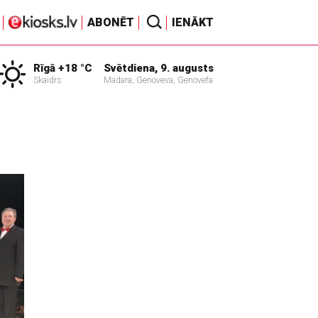
ABONĒT
IENĀKT
Rīgā +18 °C
Svētdiena, 9. augusts
Skaidrs
Madara, Genoveva, Genovefa