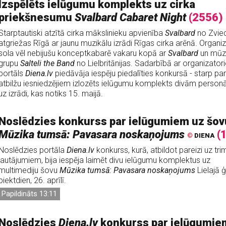
Izspēlēts ielūgumu komplekts uz cirka
priekšnesumu
Svalbard Cabaret Night
(2556)
Starptautiski atzītā cirka mākslinieku apvienība
Svalbard
no Zvied
atgriežas Rīgā ar jaunu muzikālu izrādi Rīgas cirka arēnā. Organiz
sola vēl nebijušu konceptkabarē vakaru kopā ar
Svalbard
un mūz
grupu
Salteli the Band
no Lielbritānijas. Sadarbībā ar organizator
portāls
Diena.lv
piedāvāja iespēju piedalīties konkursā - starp pa
atbilžu iesniedzējiem izlozēts ielūgumu komplekts divām perso
uz izrādi, kas notiks 15. maijā.
Noslēdzies konkurss par ielūgumiem uz šov
Mūzika tumsā: Pavasara noskaņojums
(
©
DIENA
Noslēdzies portāla
Diena.lv
konkurss, kurā, atbildot pareizi uz tri
jautājumiem, bija iespēja laimēt divu ielūgumu komplektus uz
multimediju šovu
Mūzika tumsā: Pavasara noskaņojums
Lielajā ģ
piektdien, 26. aprīlī.
Papildināts 13:11
Noslēdzies
Diena.lv
konkurss par ielūgumie