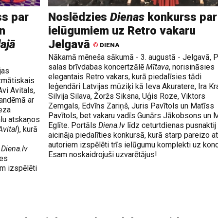
s par
Noslēdzies
Dienas
konkurss par
n
ielūgumiem uz Retro vakaru
lajā
Jelgavā
©
DIENA
Nākamā mēneša sākumā - 3. augustā - Jelgavā, 
salas brīvdabas koncertzālē
Mītava
, norisināsies
jas
elegantais Retro vakars, kurā piedalīsies tādi
zmātiskais
leģendāri Latvijas mūziķi kā Ieva Akuratere, Ira Kra
vi Avitals,
Silvija Silava, Žoržs Siksna, Uģis Roze, Viktors
andēmā ar
Zemgals, Edvīns Zariņš, Juris Pavītols un Matīss
eza
Pavītols, bet vakaru vadīs Gunārs Jākobsons un 
alu atskaņos
Eglīte. Portāls
Diena.lv
līdz ceturtdienas pusnaktij
Avital
), kurā
aicināja piedalīties konkursā, kurā starp pareizo at
autoriem izspēlēti trīs ielūgumu komplekti uz konc
s
Diena.lv
Esam noskaidrojuši uzvarētājus!
ies
em izspēlēti