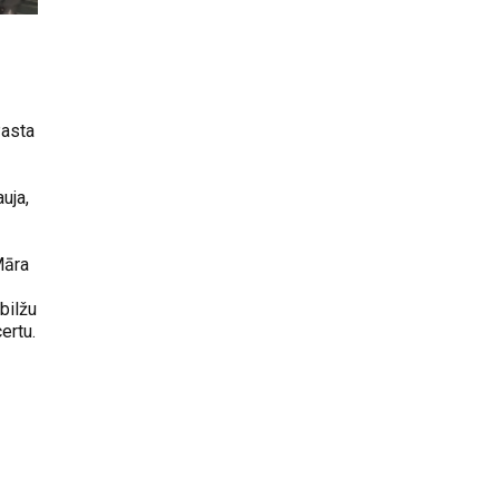
Pasta
uja,
Māra
bilžu
ertu.