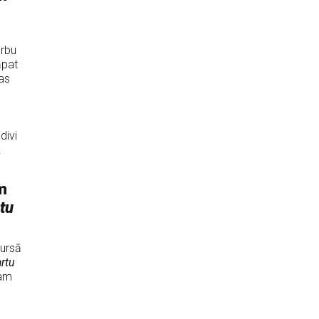
arbu
āpat
as
divi
!
m
tu
kursā
rtu
jam