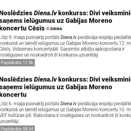
Noslēdzies
Diena.lv
konkurss: Divi veiksmini
saņems ielūgumus uz Gabijas Moreno
koncertu Cēsīs
©
DIENA
Līdz 9. maija pusnaktij portāls
Diena.lv
piedāvāja iespēju piedalīti
konkursā un laimēt ielūgumus uz Gabijas Moreno koncertu 12. m
Cēsīs, Vidzemes koncertzālē. Saņemto atbilžu apkopošana ir
noslēgusies un noskaidroti šī konkursa uzvarētāji.
Papildināts 11:56
Noslēdzies
Diena.lv
konkurss: Divi veiksmini
saņems ielūgumus uz Gabijas Moreno
koncertu
Līdz 6. maija pusnaktij portāls
Diena.lv
piedāvāja iespēju piedalīti
konkursā un laimēt ielūgumus uz Gabijas Moreno koncertu 10. m
VEF kultūras pilī. Balsošana ir noslēgusies un noskaidroti šī konk
uzvarētāji.
Papildināts 08:54