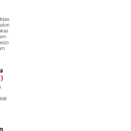
rijas
atori
ikas
iem
reizo
nām
u
1)
m
ildē
m