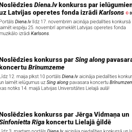
Noslēdzies
Diena.lv
konkurss par ielūgumie
uz Latvijas operetes fonda izrādi
Karlsons
©
D
Portāls
Diena.lv
līdz 17. novembrim aicināja piedalīties konkursā
laimēt iespēju 25. novembrī apmeklēt Latvijas operetes fonda
muzikālo izrādi
Karlsons
.
Noslēdzies konkurss par
Sing along
pavasar
koncertu
Brīnumzeme
Līdz 12. maija plkst.10 portāls
Diena.lv
aicināja piedalīties konku
un laimēt ielūgumus uz
Sing along
pavasara koncertu
Brīnumze
kas notiks 14. maijā Latvijas Universitātes Lielajā aulā!
Noslēdzies konkurss par Jērga Vidmaņa un
Sinfonietta Rīga
koncertu Lielajā ģildē
Līdz 3. martam portāls
Diena.lv
aicināja piedalīties konkursā un l