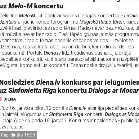
uz
Melo-M
koncertu
Čellu trio
Melo-M
14. aprīlī viesosies Liepājas koncertzālē
Lielais
dzintars
ar jaunu koncertprogrammu
Maģiskā Radio tūre
, skaņd
izvēlē īpaši pievēršoties radio tēmai. Radio nevar bez mūzikas, t
kā mūzika nevar bez radio! Tieši tāpēc grupas jaunās programm
vadmotīvs ir radio tēmas apspēle dažādos veidos – izvēloties
dziesmas, kas veltītas radio, kā arī darbus, kur radio vārds likts
nosaukumā. Portāls
Diena.lv
līdz trešdienas pusnaktij aicināja
piedalīties konkursā, kurā starp pareizo atbilžu autoriem izspēlēti 
ielūgumu komplekti uz koncertu. Esam noskaidrojuši uzvarētājus
Noslēdzies
Diena.lv
konkurss par ielūgumie
uz
Sinfonietta Rīga
koncertu
Dialogs ar Mocar
©
DIENA
Līdz 16. janvāra plkst.12 portāls
Diena.lv
aicināja piedalīties kon
un laimēt ielūgumus uz
Sinfonietta Rīga
koncertu
Dialogs ar Moca
Lielajā ģildē šā gada 18. janvārī. Konkurss ir noslēdzies - publicē
uzvarētājus!
Papildināts 15:39