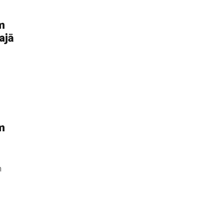
m
ajā
m
n