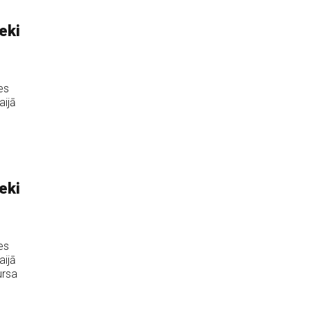
eki
es
aijā
eki
es
aijā
ursa