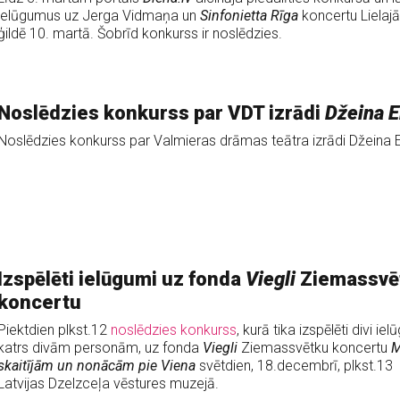
ielūgumus uz Jerga Vidmaņa un
Sinfonietta Rīga
koncertu Lielajā
ģildē 10. martā. Šobrīd konkurss ir noslēdzies.
Noslēdzies konkurss par VDT izrādi
Džeina E
Noslēdzies konkurss par Valmieras drāmas teātra izrādi Džeina E
Izspēlēti ielūgumi uz fonda
Viegli
Ziemassvē
koncertu
Piektdien plkst.12
noslēdzies konkurss
, kurā tika izspēlēti divi iel
katrs divām personām, uz fonda
Viegli
Ziemassvētku koncertu
M
skaitījām un nonācām pie Viena
svētdien, 18.decembrī, plkst.13
Latvijas Dzelzceļa vēstures muzejā.