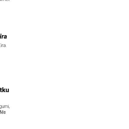
ira
ira.
tku
ūgumi,
ēs