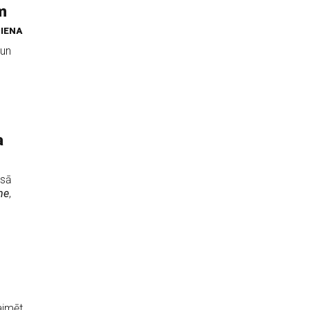
m
IENA
 un
a
rsā
me
,
aimēt