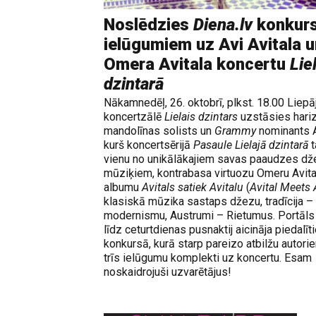
Noslēdzies
Diena.lv
konkurs
ielūgumiem uz Avi Avitala u
Omera Avitala koncertu
Lie
dzintarā
Nākamnedēļ, 26. oktobrī, plkst. 18.00 Liepā
koncertzālē
Lielais dzintars
uzstāsies hari
mandolīnas solists un
Grammy
nominants A
kurš koncertsērijā
Pasaule Lielajā dzintarā
t
vienu no unikālākajiem savas paaudzes dž
mūziķiem, kontrabasa virtuozu Omeru Avit
albumu
Avitals satiek Avitalu
(
Avital Meets 
klasiskā mūzika sastaps džezu, tradīcija –
modernismu, Austrumi – Rietumus. Portāl
līdz ceturtdienas pusnaktij aicināja piedalīt
konkursā, kurā starp pareizo atbilžu autori
trīs ielūgumu komplekti uz koncertu. Esam
noskaidrojuši uzvarētājus!