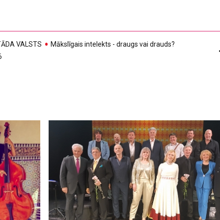
, TĀDA VALSTS
Mākslīgais intelekts - draugs vai drauds?
6