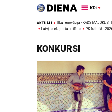
KDi
Ēku renovācija - KĀDS MĀJOKLIS
AKTUĀLI
Latvijas eksporta izcilības
PK futbolā - 202
KONKURSI