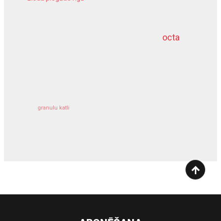
meliorācijas darbi
octa
dziļurbums
kravu apdrošināšana
granulu katli
siltumsūknis