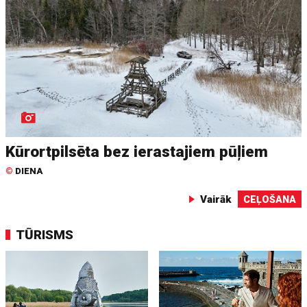
Kūrortpilsēta bez ierastajiem pūļiem
©
DIENA
Vairāk
CEĻOŠANA
TŪRISMS