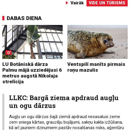
Vairāk
VIDE UN TŪRISMS
DABAS DIENA
LU Botāniskā dārza
Ventspilī manīts pirmais
Palmu mājā uzziedējusi 6
roņu mazulis
metrus augstā Nikolaja
strelīcija
LLKC: Bargā ziema apdraud augļu
un ogu dārzus
Augļu un ogu dārzus šajā ziemā apdraud nesasalusi zeme
zem sniega kārtas, grauzēju bojājumi, sakņu kakla izžūšana,
kā arī jauniem dzinumiem pastāv nosalšanas risks, aģentūru