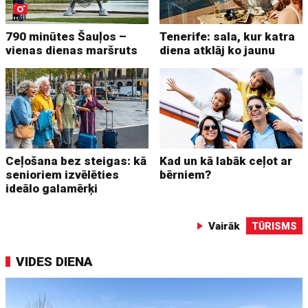
790 minūtes Šauļos –
Tenerife: sala, kur katra
vienas dienas maršruts
diena atklāj ko jaunu
Ceļošana bez steigas: kā
Kad un kā labāk ceļot ar
senioriem izvēlēties
bērniem?
ideālo galamērķi
Vairāk
TŪRISMS
VIDES DIENA