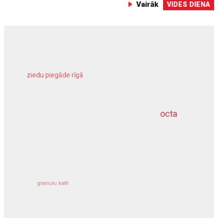
Vairāk
VIDES DIENA
ziedu piegāde rīgā
meliorācijas darbi
octa
dziļurbums
kravu apdrošināšana
granulu katli
siltumsūknis