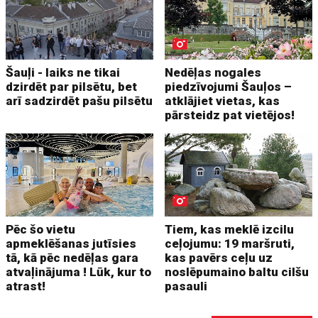
Šauļi - laiks ne tikai
Nedēļas nogales
dzirdēt par pilsētu, bet
piedzīvojumi Šauļos –
arī sadzirdēt pašu pilsētu
atklājiet vietas, kas
pārsteidz pat vietējos!
Pēc šo vietu
Tiem, kas meklē izcilu
apmeklēšanas jutīsies
ceļojumu: 19 maršruti,
tā, kā pēc nedēļas gara
kas pavērs ceļu uz
atvaļinājuma ! Lūk, kur to
noslēpumaino baltu cilšu
atrast!
pasauli