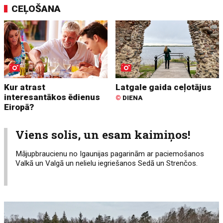
CEĻOŠANA
Kur atrast
Latgale gaida ceļotājus
interesantākos ēdienus
©
DIENA
Eiropā?
Viens solis, un esam kaimiņos!
Mājupbraucienu no Igaunijas pagarinām ar paciemošanos
Valkā un Valgā un nelielu iegriešanos Sedā un Strenčos.