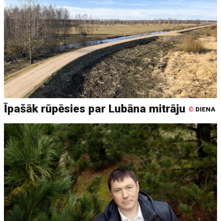
Īpašāk rūpēsies par Lubāna mitrāju
©
DIENA