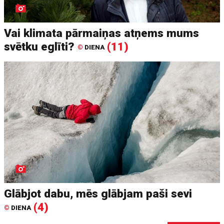
Vai klimata pārmaiņas atņems mums
svētku eglīti?
(11)
©
DIENA
Glābjot dabu, mēs glābjam paši sevi
(4)
©
DIENA