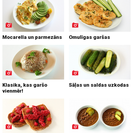
Mocarella un parmezāns
Omulīgas garšas
Klasika, kas garšo
Sāļas un saldas uzkodas
vienmēr!