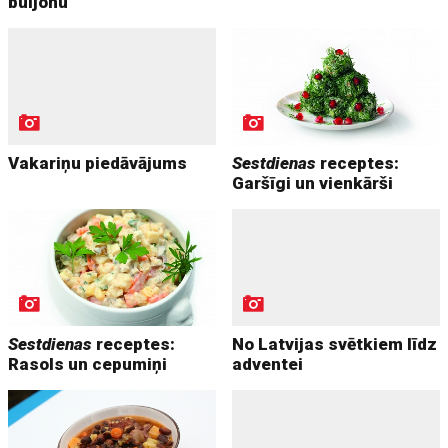
buljonu
Vakariņu piedāvājums
Sestdienas
receptes:
Garšīgi un vienkārši
Sestdienas
receptes:
No Latvijas svētkiem līdz
Rasols un cepumiņi
adventei