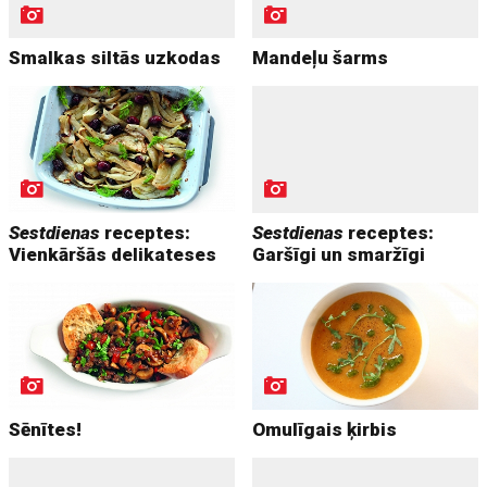
Smalkas siltās uzkodas
Mandeļu šarms
Sestdienas
receptes:
Sestdienas
receptes:
Vienkāršās delikateses
Garšīgi un smaržīgi
Sēnītes!
Omulīgais ķirbis