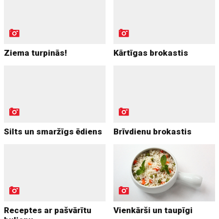
Ziema turpinās!
Kārtīgas brokastis
Silts un smaržīgs ēdiens
Brīvdienu brokastis
Receptes ar pašvārītu
Vienkārši un taupīgi