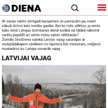
Ar savas valsts simtgadi lepojamies un pamazām jau esam
sākuši dzīvot lielo svinību gaidās. Bet ko mēs vēlētos, ja simts
kūku vietā Latvijas dzimšanas dienā tuvākā vai tālākā nākotnē
varētu piepildīt arī simts mūsu valsts vēlēšanās?
Žurnāls
SestDiena
rubrikā
Latvijai vajag
sarunājas ar
visdažādākajiem cilvēkiem no hipstera līdz ministram, mēģinot
noskaidrot, ko Latvijai visvairāk vajag.
LATVIJAI VAJAG