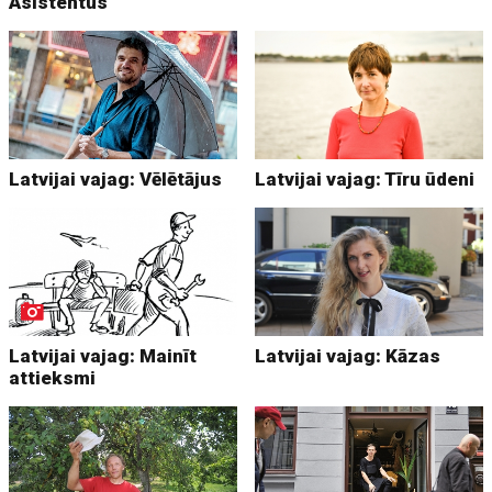
Asistentus
Latvijai vajag: Vēlētājus
Latvijai vajag: Tīru ūdeni
Latvijai vajag: Mainīt
Latvijai vajag: Kāzas
attieksmi