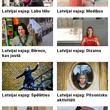
Latvijai vajag: Labu tēlu
Latvijai vajag: Mediķus
Latvijai vajag: Bērnus,
Latvijai vajag: Dizainu
kas jautā
Latvijai vajag: Spēlēties
Latvijai vajag: Pilsonisku
aktivitāti