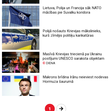
Lietuva, Polija un Francija sāk NATO
mācības pie Suvalku koridora
Polijā nošauts Krievijas mākslinieks,
kurš zīmējis politiķu karikatūras
Masīvā Krievijas triecienā pa Ukrainu
postījumi UNESCO saraksta objektam
©
DIENA
Makrons brīdina Irānu neieviest nodevas
Hormuza šaurumā
Nākošā
1