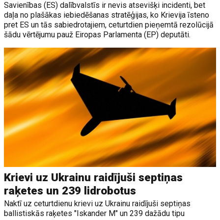
Savienības (ES) dalībvalstīs ir nevis atsevišķi incidenti, bet
daļa no plašākas iebiedēšanas stratēģijas, ko Krievija īsteno
pret ES un tās sabiedrotajiem, ceturtdien pieņemtā rezolūcijā
šādu vērtējumu pauž Eiropas Parlamenta (EP) deputāti.
Krievi uz Ukrainu raidījuši septiņas
raķetes un 239 lidrobotus
Naktī uz ceturtdienu krievi uz Ukrainu raidījuši septiņas
ballistiskās raķetes "Iskander M" un 239 dažādu tipu