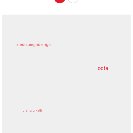
ziedu piegāde rīgā
meliorācijas darbi
octa
dziļurbums
kravu apdrošināšana
granulu katli
siltumsūknis