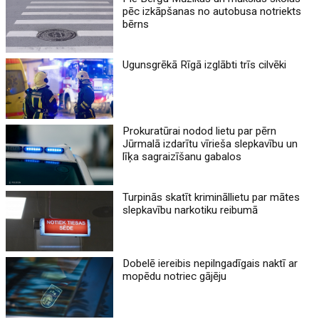
pēc izkāpšanas no autobusa notriekts
bērns
Ugunsgrēkā Rīgā izglābti trīs cilvēki
Prokuratūrai nodod lietu par pērn
Jūrmalā izdarītu vīrieša slepkavību un
līķa sagraizīšanu gabalos
Turpinās skatīt krimināllietu par mātes
slepkavību narkotiku reibumā
Dobelē iereibis nepilngadīgais naktī ar
mopēdu notriec gājēju