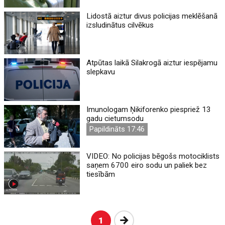
Lidostā aiztur divus policijas meklēšanā
izsludinātus cilvēkus
Atpūtas laikā Silakrogā aiztur iespējamu
slepkavu
Imunologam Ņikiforenko piespriež 13
gadu cietumsodu
Papildināts 17:46
VIDEO: No policijas bēgošs motociklists
saņem 6700 eiro sodu un paliek bez
tiesībām
Nākošā
1