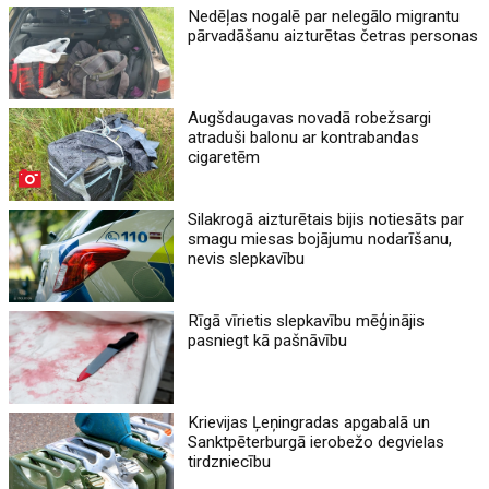
Nedēļas nogalē par nelegālo migrantu
pārvadāšanu aizturētas četras personas
Augšdaugavas novadā robežsargi
atraduši balonu ar kontrabandas
cigaretēm
Silakrogā aizturētais bijis notiesāts par
smagu miesas bojājumu nodarīšanu,
nevis slepkavību
Rīgā vīrietis slepkavību mēģinājis
pasniegt kā pašnāvību
Krievijas Ļeņingradas apgabalā un
Sanktpēterburgā ierobežo degvielas
tirdzniecību