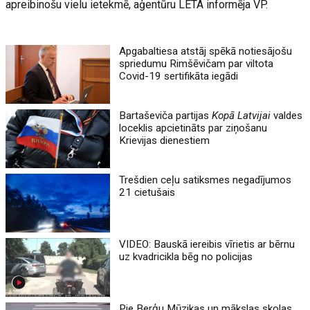
apreibinošu vielu ietekmē, aģentūru LETA informēja VP.
Apgabaltiesa atstāj spēkā notiesājošu
spriedumu Rimšēvičam par viltota
Covid-19 sertifikāta iegādi
Bartaševiča partijas
Kopā Latvijai
valdes
loceklis apcietināts par ziņošanu
Krievijas dienestiem
Trešdien ceļu satiksmes negadījumos
21 cietušais
VIDEO: Bauskā iereibis vīrietis ar bērnu
uz kvadricikla bēg no policijas
Pie Berģu Mūzikas un mākslas skolas