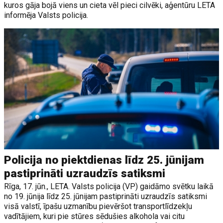
kuros gāja bojā viens un cieta vēl pieci cilvēki, aģentūru LETA
informēja Valsts policija.
Policija no piektdienas līdz 25. jūnijam
pastiprināti uzraudzīs satiksmi
Rīga, 17. jūn., LETA. Valsts policija (VP) gaidāmo svētku laikā
no 19. jūnija līdz 25. jūnijam pastiprināti uzraudzīs satiksmi
visā valstī, īpašu uzmanību pievēršot transportlīdzekļu
vadītājiem, kuri pie stūres sēdušies alkohola vai citu