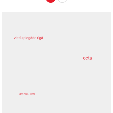
ziedu piegāde rīgā
meliorācijas darbi
octa
dziļurbums
kravu apdrošināšana
granulu katli
siltumsūknis