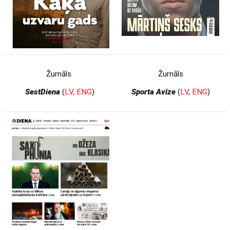
Žurnāls
Žurnāls
SestDiena
(
LV,
ENG
)
Sporta Avīze
(
LV
,
ENG
)