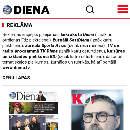
REKLĀMA
Reklāmas iespējas pieejamas:
laikrakstā
Diena
(iznāk no
otrdienas līdz piektdienai),
žurnālā
SestDiena
(iznāk katru
piektdienu),
žurnālā
Sporta Avīze
(iznāk reizi mēnesī),
TV un
radio programmā
TV Diena
(iznāk katru ceturtdienu),
kultūras
un izklaides pielikumā
KDi
(iznāk katru ceturtdienu), dažādos
tematiskajos pielikumos, žurnālos un rubrikās, kā arī portālā
www.diena.lv
.
CENU LAPAS