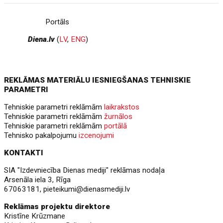
Portāls
Diena.lv
(
LV
,
ENG
)
REKLĀMAS MATERIĀLU IESNIEGŠANAS TEHNISKIE
PARAMETRI
Tehniskie parametri reklāmām
laikrakstos
Tehniskie parametri reklāmām
žurnālos
Tehniskie parametri reklāmām
portālā
Tehnisko pakalpojumu
izcenojumi
KONTAKTI
SIA "Izdevniecība Dienas mediji" reklāmas nodaļa
Arsenāla iela 3, Rīga
67063181,
pieteikumi@dienasmediji.lv
Reklāmas projektu direktore
Kristīne Krūzmane