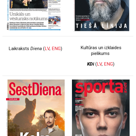
Kultūras un izklaides
Laikraksts
Diena
(
LV
,
ENG
)
pielikums
KDi
(
LV
,
ENG
)