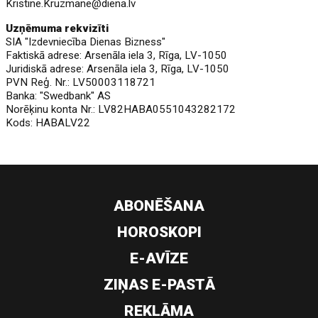
Kristine.Kruzmane@diena.lv
Uzņēmuma rekvizīti
SIA "Izdevniecība Dienas Bizness"
Faktiskā adrese: Arsenāla iela 3, Rīga, LV-1050
Juridiskā adrese: Arsenāla iela 3, Rīga, LV-1050
PVN Reģ. Nr.: LV50003118721
Banka: "Swedbank" AS
Norēķinu konta Nr.: LV82HABA0551043282172
Kods: HABALV22
ABONĒŠANA
HOROSKOPI
E-AVĪZE
ZIŅAS E-PASTĀ
REKLĀMA