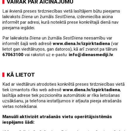
VAIRĀK PAR AICINĀJUMU
Lai ikvienā preses tirdzniecības vietā lasītājiem būtu pieejams
laikraksts
Diena
un žurnāls
SestDiena
, izdevniecība aicina
informēt par adresi, kurā noteiktā prese konkrētajā dienā nav
pieejama iegādei.
Par laikraksta
Diena
un žurnāla
SestDiena
neesamību var
informēt šajā web adresē
www.diena.lv/izpirktadiena
(var
lietot gan viedtālruņos, gan datoros), kā arī zvanot pa tālruni
67063100
vai rakstot uz e-pastu:
info@dienasmediji.lv
.
KĀ LIETOT
Kad ar viedtālruni atrodoties konkrētā preses tirdzniecības vietā
tiek izmantots rīks web adresē
www.diena.lv/izpirktadiena
,
lasītāja adrese tiek pozicionēta automātiski ar rīka lietošanas
uzsākšanu, ja telefona iestatījumos ir atļauta pieeja atrašanās
vietas noteikšanai.
Manuāli aktivizēt atrašanās vietu operētājsistēmās
iespējams šādi: