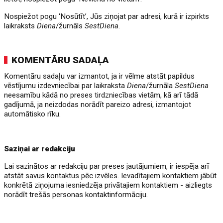
Nospiežot pogu ‘Nosūtīt’, Jūs ziņojat par adresi, kurā ir izpirkts
laikraksts
Diena
/žurnāls
SestDiena
.
KOMENTĀRU SADAĻA
Komentāru sadaļu var izmantot, ja ir vēlme atstāt papildus
vēstījumu izdevniecībai par laikraksta
Diena
/žurnāla
SestDiena
neesamību kādā no preses tirdzniecības vietām, kā arī tādā
gadījumā, ja neizdodas norādīt pareizo adresi, izmantojot
automātisko rīku.
Saziņai ar redakciju
Lai sazinātos ar redakciju par preses jautājumiem, ir iespēja arī
atstāt savus kontaktus pēc izvēles. Ievadītajiem kontaktiem jābūt
konkrētā ziņojuma iesniedzēja privātajiem kontaktiem - aizliegts
norādīt trešās personas kontaktinformāciju.