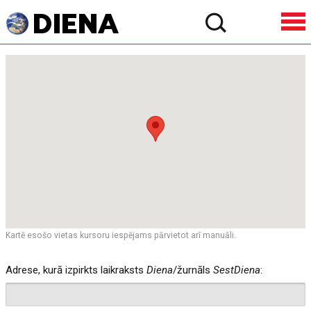
Kartē esošo vietas kursoru iespējams pārvietot arī manuāli.
Adrese, kurā izpirkts laikraksts
Diena
/žurnāls
SestDiena
: