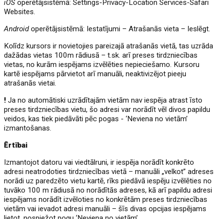
iOS
operētājsistēmā: Settings-Privacy-Location Services-Safari
Websites.
Android
operētājsistēmā: Iestatījumi – Atrašanās vieta – Ieslēgt.
Kolīdz kursors ir novietojies pareizajā atrašanās vietā, tas uzrāda
dažādas vietas 100m rādiusā – t.sk. arī preses tirdzniecības
vietas, no kurām iespējams izvēlēties nepieciešamo. Kursoru
kartē iespējams pārvietot arī manuāli, neaktivizējot pieeju
atrašanās vietai.
!
Ja no automātiski uzrādītajām vietām nav iespēja atrast īsto
preses tirdzniecības vietu, šo adresi var norādīt vēl divos papildu
veidos, kas tiek piedāvāti pēc pogas - ‘Neviena no vietām’
izmantošanas.
Ērtībai
Izmantojot datoru vai viedtālruni, ir iespēja norādīt konkrēto
adresi neatrodoties tirdzniecības vietā – manuāli „velkot” adreses
norādi uz paredzēto vietu kartē, rīks piedāvā iespēju izvēlēties no
tuvāko 100 m rādiusā no norādītās adreses, kā arī papildu adresi
iespējams norādīt izvēloties no konkrētām preses tirdzniecības
vietām vai ievadot adresi manuāli – šīs divas opcijas iespējams
lietot, nospiežot pogu ‘Neviena no vietām’.