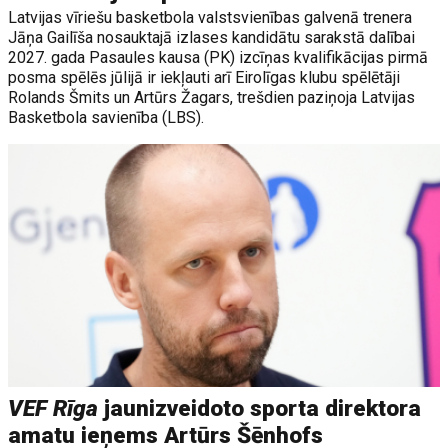
Latvijas vīriešu basketbola valstsvienības galvenā trenera
Jāņa Gailīša nosauktajā izlases kandidātu sarakstā dalībai
2027. gada Pasaules kausa (PK) izcīņas kvalifikācijas pirmā
posma spēlēs jūlijā ir iekļauti arī Eirolīgas klubu spēlētāji
Rolands Šmits un Artūrs Žagars, trešdien paziņoja Latvijas
Basketbola savienība (LBS).
VEF Rīga
jaunizveidoto sporta direktora
amatu ieņems Artūrs Šēnhofs