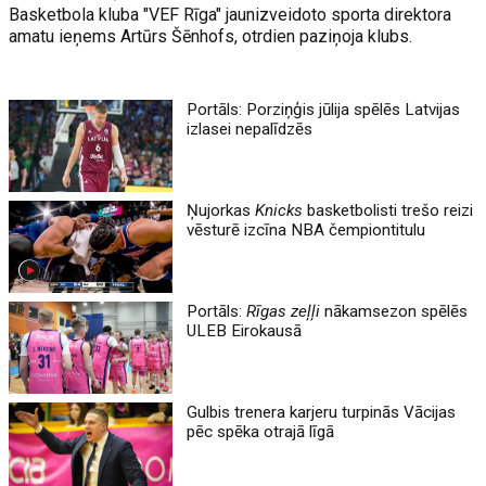
Basketbola kluba "VEF Rīga" jaunizveidoto sporta direktora
amatu ieņems Artūrs Šēnhofs, otrdien paziņoja klubs.
Portāls: Porziņģis jūlija spēlēs Latvijas
izlasei nepalīdzēs
Ņujorkas
Knicks
basketbolisti trešo reizi
vēsturē izcīna NBA čempiontitulu
Portāls:
Rīgas zeļļi
nākamsezon spēlēs
ULEB Eirokausā
Gulbis trenera karjeru turpinās Vācijas
pēc spēka otrajā līgā