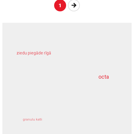
Nākošā
1
ziedu piegāde rīgā
meliorācijas darbi
octa
dziļurbums
kravu apdrošināšana
granulu katli
siltumsūknis