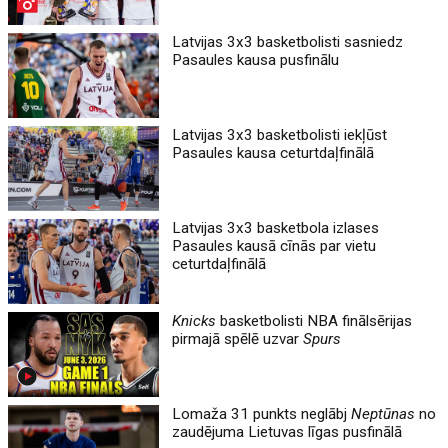
Latvijas 3x3 basketbolisti sasniedz
Pasaules kausa pusfinālu
Latvijas 3x3 basketbolisti iekļūst
Pasaules kausa ceturtdaļfinālā
Latvijas 3x3 basketbola izlases
Pasaules kausā cīnās par vietu
ceturtdaļfinālā
Knicks
basketbolisti NBA finālsērijas
pirmajā spēlē uzvar
Spurs
Lomaža 31 punkts neglābj
Neptūnas
no
zaudējuma Lietuvas līgas pusfinālā