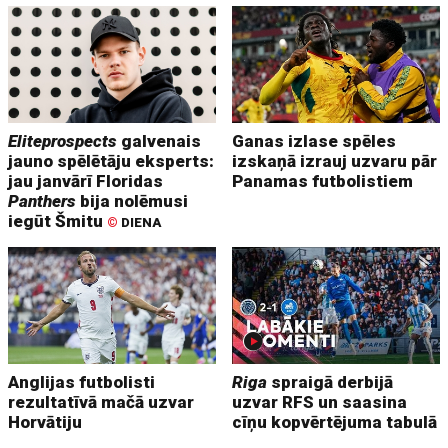
Eliteprospects
galvenais
Ganas izlase spēles
jauno spēlētāju eksperts:
izskaņā izrauj uzvaru pār
jau janvārī Floridas
Panamas futbolistiem
Panthers
bija nolēmusi
iegūt Šmitu
©
DIENA
Anglijas futbolisti
Riga
spraigā derbijā
rezultatīvā mačā uzvar
uzvar RFS un saasina
Horvātiju
cīņu kopvērtējuma tabulā