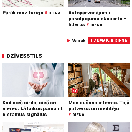
Pārāk maz turīgo
Autopārvadājumu
©
DIENA
pakalpojumu eksports –
līderos
©
DIENA
Vairāk
UZŅĒMĒJA DIENA
DZĪVESSTILS
Kad cieš sirds, cieš arī
Man aušana ir lemta. Tajā
nieres: kā laikus pamanīt
patveros un meditēju
bīstamus signālus
©
DIENA