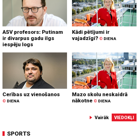
ASV profesors: Putinam
Kādi pētījumi ir
ir divarpus gadu ilgs
vajadzīgi?
©
DIENA
iespēju logs
Cerības uz vienošanos
Mazo skolu neskaidrā
nākotne
©
DIENA
©
DIENA
Vairāk
VIEDOKĻI
SPORTS