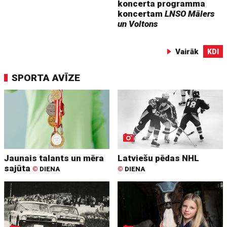
koncerta programma
koncertam
LNSO Mālers
un Voltons
Vairāk
KDI
SPORTA AVĪZE
Jaunais talants un mēra
Latviešu pēdas NHL
sajūta
©
DIENA
©
DIENA