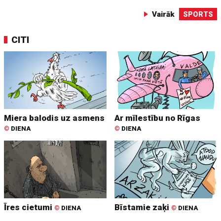
Vairāk
SPORTS
CITI
Miera balodis uz asmens
Ar mīlestību no Rīgas
©
DIENA
©
DIENA
Īres cietumi
Bīstamie zaķi
©
DIENA
©
DIENA