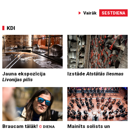
Vairāk
SESTDIENA
KDI
Jauna ekspozīcija
Izstāde
Atstātās liesmas
Livonijas pilis
Braucam tālāk!
Mainīts solists un
©
DIENA