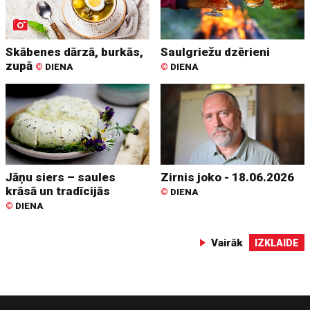
Skābenes dārzā, burkās,
Saulgriežu dzērieni
zupā
©
DIENA
©
DIENA
Jāņu siers – saules
Zirnis joko - 18.06.2026
krāsā un tradīcijās
©
DIENA
©
DIENA
Vairāk
IZKLAIDE