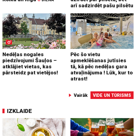
arī sadzirdēt pašu pilsētu
Nedēļas nogales
Pēc šo vietu
piedzīvojumi Šauļos –
apmeklēšanas jutīsies
atklājiet vietas, kas
tā, kā pēc nedēļas gara
pārsteidz pat vietējos!
atvaļinājuma ! Lūk, kur to
atrast!
Vairāk
VIDE UN TŪRISMS
IZKLAIDE