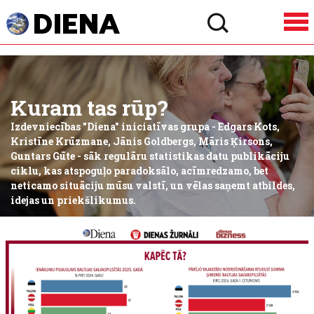
Kuram tas rūp?
Izdevniecības "Diena" iniciatīvas grupa - Edgars Kots,
Kristīne Krūzmane, Jānis Goldbergs, Māris Ķirsons,
Guntars Gūte - sāk regulāru statistikas datu publikāciju
ciklu, kas atspoguļo paradoksālo, acīmredzamo, bet
neticamo situāciju mūsu valstī, un vēlas saņemt atbildes,
idejas un priekšlikumus.
Ieteikt šo tēmu