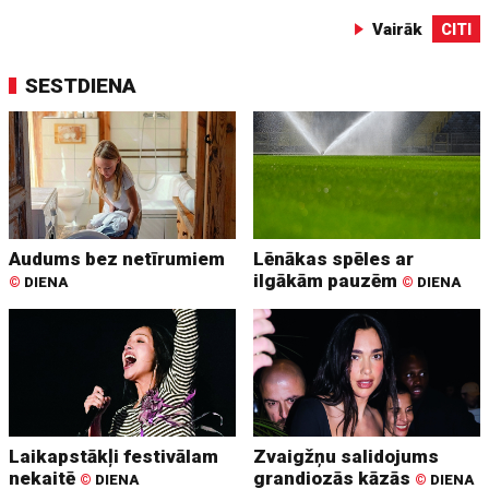
Vairāk
CITI
SESTDIENA
Audums bez netīrumiem
Lēnākas spēles ar
ilgākām pauzēm
©
DIENA
©
DIENA
Laikapstākļi festivālam
Zvaigžņu salidojums
nekaitē
grandiozās kāzās
©
DIENA
©
DIENA