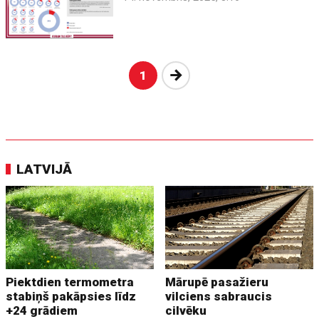
Nākošā
1
LATVIJĀ
Piektdien termometra
Mārupē pasažieru
stabiņš pakāpsies līdz
vilciens sabraucis
+24 grādiem
cilvēku