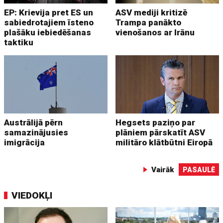
EP: Krievija pret ES un
ASV mediji kritizē
sabiedrotajiem īsteno
Trampa panākto
plašāku iebiedēšanas
vienošanos ar Irānu
taktiku
Austrālijā pērn
Hegsets paziņo par
samazinājusies
plāniem pārskatīt ASV
imigrācija
militāro klātbūtni Eiropā
Vairāk
PASAULĒ
VIEDOKĻI