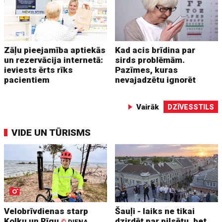
Zāļu pieejamība aptiekās
Kad acis brīdina par
un rezervācija internetā:
sirds problēmām.
ieviests ērts rīks
Pazīmes, kuras
pacientiem
nevajadzētu ignorēt
Vairāk
DZĪVESSTILS
VIDE UN TŪRISMS
Velobrīvdienas starp
Šauļi - laiks ne tikai
Kolku un Rīgu
dzirdēt par pilsētu, bet
©
DIENA