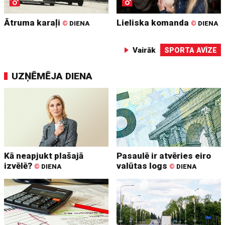
Ātruma karaļi
Lieliska komanda
©
DIENA
©
DIENA
Vairāk
SPORTA AVĪZE
UZŅĒMĒJA DIENA
Kā neapjukt plašajā
Pasaulē ir atvēries eiro
izvēlē?
valūtas logs
©
DIENA
©
DIENA