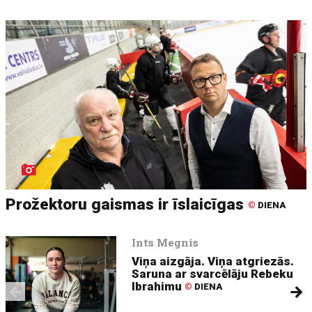
Prožektoru gaismas ir īslaicīgas
©
DIENA
Ints Megnis
Viņa aizgāja. Viņa atgriezās.
Saruna ar svarcēlāju Rebeku
Ibrahimu
©
DIENA