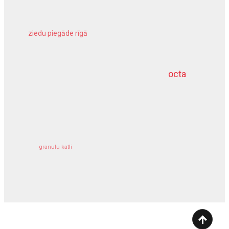
ziedu piegāde rīgā
meliorācijas darbi
octa
dziļurbums
kravu apdrošināšana
granulu katli
siltumsūknis