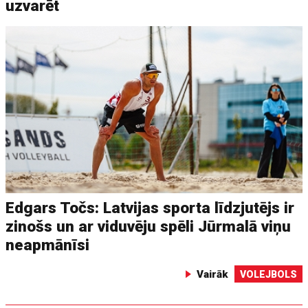
uzvarēt
Edgars Točs: Latvijas sporta līdzjutējs ir
zinošs un ar viduvēju spēli Jūrmalā viņu
neapmānīsi
Vairāk
VOLEJBOLS