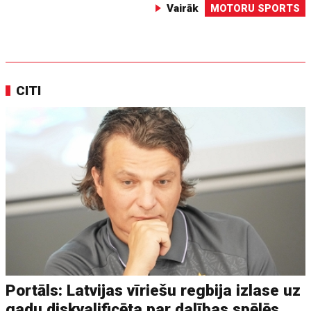
Vairāk
MOTORU SPORTS
CITI
Portāls: Latvijas vīriešu regbija izlase uz
gadu diskvalificēta par dalības spēlēs