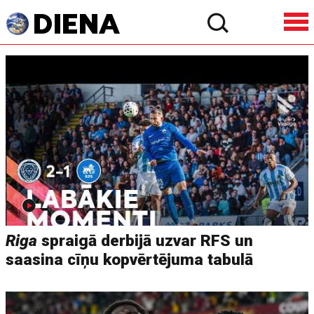
Riga
spraigā derbijā uzvar RFS un
saasina cīņu kopvērtējuma tabulā