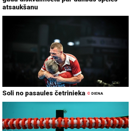
atsaukšanu
Soli no pasaules četrinieka
©
DIENA