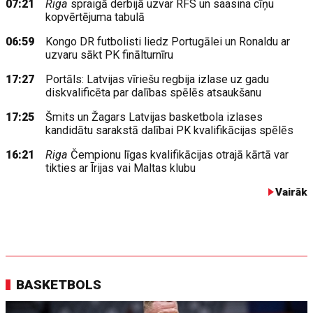
07:21
Riga
spraigā derbijā uzvar RFS un saasina cīņu
kopvērtējuma tabulā
06:59
Kongo DR futbolisti liedz Portugālei un Ronaldu ar
uzvaru sākt PK finālturnīru
17:27
Portāls: Latvijas vīriešu regbija izlase uz gadu
diskvalificēta par dalības spēlēs atsaukšanu
17:25
Šmits un Žagars Latvijas basketbola izlases
kandidātu sarakstā dalībai PK kvalifikācijas spēlēs
16:21
Riga
Čempionu līgas kvalifikācijas otrajā kārtā var
tikties ar Īrijas vai Maltas klubu
Vairāk
BASKETBOLS