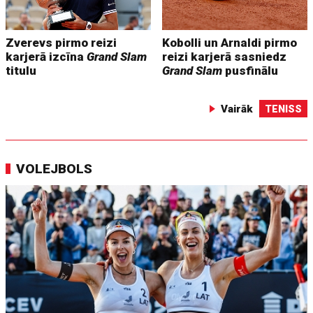
Zverevs pirmo reizi
Kobolli un Arnaldi pirmo
karjerā izcīna
Grand Slam
reizi karjerā sasniedz
titulu
Grand Slam
pusfinālu
Vairāk
TENISS
VOLEJBOLS