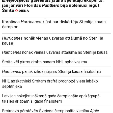
Eliteprospects
galvenais jauno spēlētāju eksperts:
jau janvārī Floridas
Panthers
bija nolēmusi iegūt
Šmitu
©
DIENA
Karolīnas
Hurricanes
kļūst par divkārtēju Stenlija kausa
čempioni
Hurricanes
nonāk vienas uzvaras attālumā no Stenlija
kausa
Hurricanes
nonāk vienas uzvaras attālumā no Stenlija kausa
Šmits vēl pirms drafta saņem NHL apbalvojumu
Hurricanes
panāk izlīdzinājumu Stenlija kausa finālsērijā
NHL apskatnieki Šmitam draftā prognozē vietu labāko
septītniekā
Latvijas hokejisti nākamā gada čempionāta apakšgrupā
tiksies ar abām šī gada finālistēm
Smirnovs pārstāvēs Šveices čempionāta vienību
Ajoie