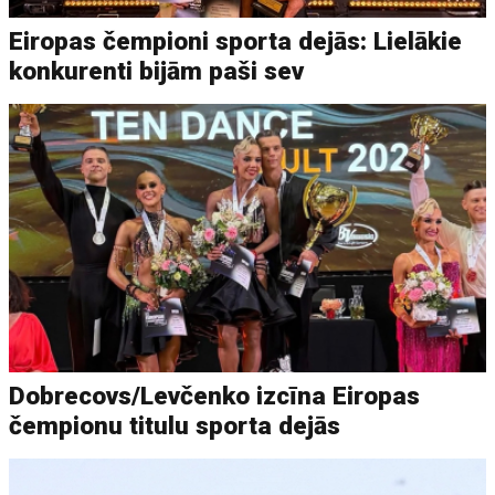
Eiropas čempioni sporta dejās: Lielākie
konkurenti bijām paši sev
Dobrecovs/Levčenko izcīna Eiropas
čempionu titulu sporta dejās