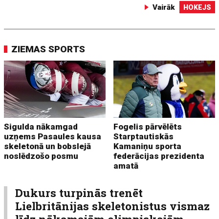
Vairāk
HOKEJS
ZIEMAS SPORTS
Sigulda nākamgad
Fogelis pārvēlēts
uzņems Pasaules kausa
Starptautiskās
skeletonā un bobslejā
Kamaniņu sporta
noslēdzošo posmu
federācijas prezidenta
amatā
Dukurs turpinās trenēt
Lielbritānijas skeletonistus vismaz
līdz nākamajām olimpiskajām