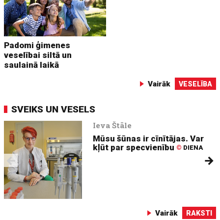
Padomi ģimenes
veselībai siltā un
saulainā laikā
Vairāk
VESELĪBA
SVEIKS UN VESELS
Ieva Štāle
Mūsu šūnas ir cīnītājas. Var
kļūt par specvienību
©
DIENA
Vairāk
RAKSTI