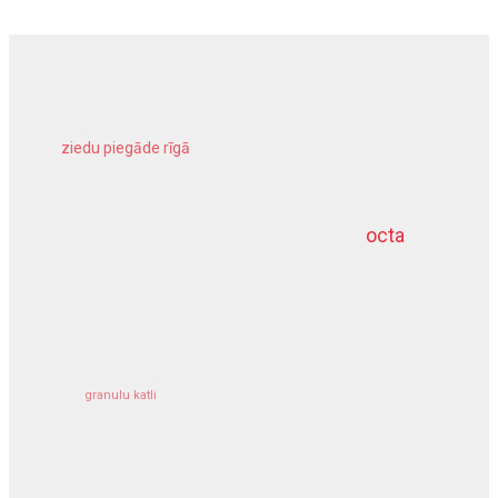
ziedu piegāde rīgā
meliorācijas darbi
octa
dziļurbums
kravu apdrošināšana
granulu katli
siltumsūknis