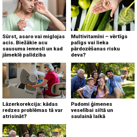
Sūrst, asaro vai miglojas
Multivitamīni – vērtīgs
acis. Biežākie acu
palīgs vai lieka
sausuma iemesli un kad
pārdozēšanas risku
jāmeklē palīdzība
deva?
Lāzerkorekcija: kādas
Padomi ģimenes
redzes problēmas tā var
veselībai siltā un
atrisināt?
saulainā laikā