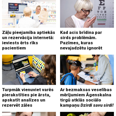
Zāļu pieejamība aptiekās
Kad acis brīdina par
un rezervācija internetā:
sirds problēmām.
ieviests ērts rīks
Pazīmes, kuras
pacientiem
nevajadzētu ignorēt
Turpmāk vienuviet varēs
Ar bezmaksas veselības
pierakstīties pie ārsta,
mērījumiem Āgenskalna
apskatīt analīzes un
tirgū atklās sociālo
rezervēt zāles
kampaņu
Dzirdi savu sirdi!